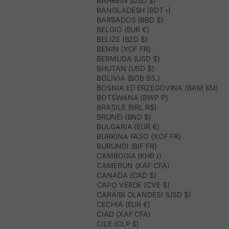
BAHREIN (USD $)
BANGLADESH (BDT ৳)
BARBADOS (BBD $)
BELGIO (EUR €)
BELIZE (BZD $)
BENIN (XOF FR)
BERMUDA (USD $)
BHUTAN (USD $)
BOLIVIA (BOB BS.)
BOSNIA ED ERZEGOVINA (BAM КМ)
BOTSWANA (BWP P)
BRASILE (BRL R$)
BRUNEI (BND $)
BULGARIA (EUR €)
BURKINA FASO (XOF FR)
BURUNDI (BIF FR)
CAMBOGIA (KHR ៛)
CAMERUN (XAF CFA)
CANADA (CAD $)
CAPO VERDE (CVE $)
CARAIBI OLANDESI (USD $)
CECHIA (EUR €)
CIAD (XAF CFA)
CILE (CLP $)