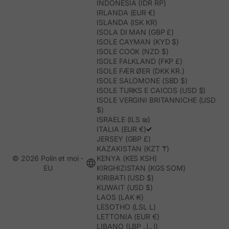
INDONESIA (IDR RP)
IRLANDA (EUR €)
ISLANDA (ISK KR)
ISOLA DI MAN (GBP £)
ISOLE CAYMAN (KYD $)
ISOLE COOK (NZD $)
ISOLE FALKLAND (FKP £)
ISOLE FÆR ØER (DKK KR.)
ISOLE SALOMONE (SBD $)
ISOLE TURKS E CAICOS (USD $)
ISOLE VERGINI BRITANNICHE (USD
$)
ISRAELE (ILS ₪)
ITALIA (EUR €)
JERSEY (GBP £)
KAZAKISTAN (KZT ₸)
© 2026 Polín et moi -
KENYA (KES KSH)
EU
KIRGHIZISTAN (KGS SOM)
KIRIBATI (USD $)
KUWAIT (USD $)
LAOS (LAK ₭)
LESOTHO (LSL L)
LETTONIA (EUR €)
LIBANO (LBP ل.ل)