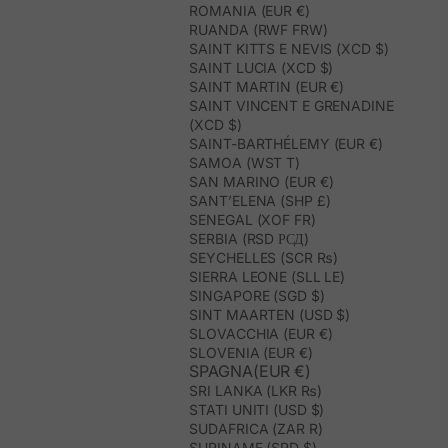
ROMANIA (EUR €)
RUANDA (RWF FRW)
SAINT KITTS E NEVIS (XCD $)
SAINT LUCIA (XCD $)
SAINT MARTIN (EUR €)
SAINT VINCENT E GRENADINE
(XCD $)
SAINT-BARTHÉLEMY (EUR €)
SAMOA (WST T)
SAN MARINO (EUR €)
SANT’ELENA (SHP £)
SENEGAL (XOF FR)
SERBIA (RSD РСД)
SEYCHELLES (SCR ₨)
SIERRA LEONE (SLL LE)
SINGAPORE (SGD $)
SINT MAARTEN (USD $)
SLOVACCHIA (EUR €)
SLOVENIA (EUR €)
SPAGNA(EUR €)
SRI LANKA (LKR ₨)
STATI UNITI (USD $)
SUDAFRICA (ZAR R)
SURINAME (SRD $)