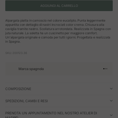
AGGIUNGI AL CARRELLO
Alpargata piatta in camoscio nel colore eucalipto. Punta leggermente
appuntita con dettaglio di nastri incrociati color crema. Chiusura alla
caviglia tramite nastro. Scollatura arrotondata. Realizzata in Spagna con
juta naturale. La soletta ha un cuscinetto per maggiore comfort.
Un'alpargata originale e comoda per tutti i giorni. Progettata e realizzata
in Spagna.
SKU: 200123.36
Marca spagnola
Vai all'art
Vai all'a
Vai all'a
Vai all'
COMPOSIZIONE
SPEDIZIONI, CAMBI E RESI
PRENOTA UN APPUNTAMENTO NEL NOSTRO ATELIER DI
MADRID