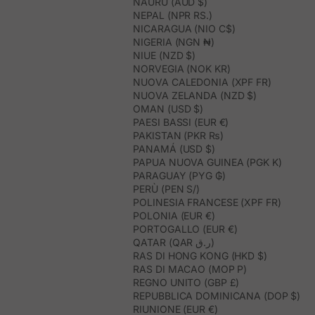
NAURU (AUD $)
NEPAL (NPR RS.)
NICARAGUA (NIO C$)
NIGERIA (NGN ₦)
NIUE (NZD $)
NORVEGIA (NOK KR)
NUOVA CALEDONIA (XPF FR)
NUOVA ZELANDA (NZD $)
OMAN (USD $)
PAESI BASSI (EUR €)
PAKISTAN (PKR ₨)
PANAMÁ (USD $)
PAPUA NUOVA GUINEA (PGK K)
PARAGUAY (PYG ₲)
PERÙ (PEN S/)
POLINESIA FRANCESE (XPF FR)
POLONIA (EUR €)
PORTOGALLO (EUR €)
QATAR (QAR ر.ق)
RAS DI HONG KONG (HKD $)
RAS DI MACAO (MOP P)
REGNO UNITO (GBP £)
REPUBBLICA DOMINICANA (DOP $)
RIUNIONE (EUR €)