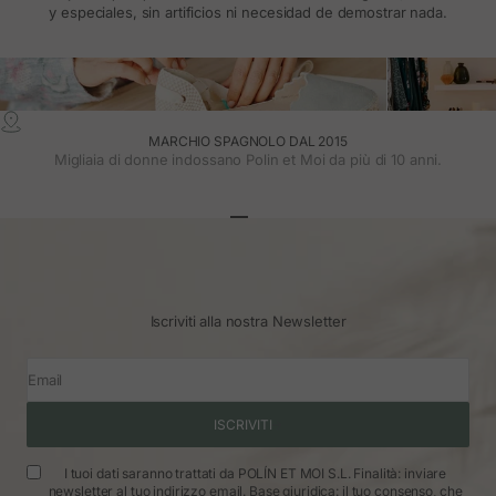
y especiales, sin artificios ni necesidad de demostrar nada.
MARCHIO SPAGNOLO DAL 2015
Migliaia di donne indossano Polin et Moi da più di 10 anni.
Vai all'articolo 1
Vai all'articolo 2
Vai all'articolo 3
Iscriviti alla nostra Newsletter
Email
ISCRIVITI
I tuoi dati saranno trattati da POLÍN ET MOI S.L. Finalità: inviare
newsletter al tuo indirizzo email. Base giuridica: il tuo consenso, che