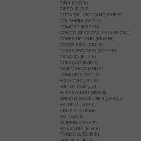
CINA (CNY ¥)
CIPRO (EUR €)
CITTÀ DEL VATICANO (EUR €)
COLOMBIA (COP $)
COMORE (KMF FR)
CONGO-BRAZZAVILLE (XAF CFA)
COREA DEL SUD (KRW ₩)
COSTA RICA (CRC ₡)
COSTA D’AVORIO (XOF FR)
CROAZIA (EUR €)
CURAÇAO (USD $)
DANIMARCA (EUR €)
DOMINICA (XCD $)
ECUADOR (USD $)
EGITTO (EGP ج.م)
EL SALVADOR (USD $)
EMIRATI ARABI UNITI (AED د.إ)
ESTONIA (EUR €)
ETIOPIA (ETB BR)
FIGI (FJD $)
FILIPPINE (PHP ₱)
FINLANDIA (EUR €)
FRANCIA(EUR €)
GABON (USD $)