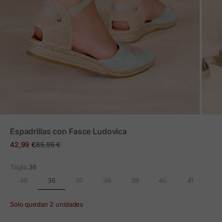
ZOOM
Espadrillas con Fasce Ludovica
Prezzo in offerta
Prezzo normale
42,99 €
85,95 €
Taglia:
36
36
35
37
38
39
40
41
Solo quedan 2 unidades