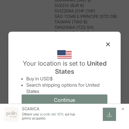
SVEZIA (EUR €)
SVIZZERA (CHF CHF)
SÃO TOMÉ E PRÍNCIPE (STD DB)
TAIWAN (TWD $)
TANZANIA (TZS SH)
THAILANDIA (THB ฿)
TIMOR EST (USD $)
TOGO (XOF FR)
TONGA (TOP T$)
TRINIDAD E TOBAGO (TTD $)
TUNISIA (USD $)
Your location is set to
United
TURCHIA (TRY ₺)
States
TURKMENISTAN (USD $)
Change country/region
TUVALU (AUD $)
Buy in
USD$
UGANDA (UGX USH)
Search shipping options for
United
UNGHERIA (EUR €)
States
URUGUAY (UYU $U)
UZBEKISTAN (UZS SO'M)
Continue
Continue
VANUATU (VUV VT)
SCARICA
Change country/region and language
Cancel
VENEZUELA (USD $)
Ottieni uno
sconto del 10%
sul tuo
VIETNAM (VND ₫)
primo acquisto
WALLIS E FUTUNA (XPF FR)
ZAMBIA (ZMW K)