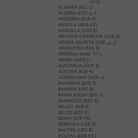
PAESE
ALBANIA (ALL L)
ALGERIA (DZD د.ج)
ANDORRA (EUR €)
ANGOLA (AOA KZ)
ANGUILLA (XCD $)
ANTIGUA E BARBUDA (XCD $)
ARABIA SAUDITA (SAR ر.س)
ARGENTINA (ARS $)
ARMENIA (AMD ԴՐ.)
ARUBA (AWG Ƒ)
AUSTRALIA (AUD $)
AUSTRIA (EUR €)
AZERBAIGIAN (AZN ₼)
BAHAMAS (BSD $)
BAHREIN (USD $)
BANGLADESH (BDT ৳)
BARBADOS (BBD $)
BELGIO (EUR €)
BELIZE (BZD $)
BENIN (XOF FR)
BERMUDA (USD $)
BHUTAN (USD $)
BOLIVIA (BOB BS.)