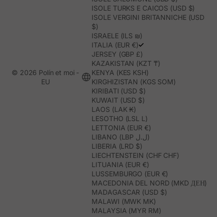
ISOLE TURKS E CAICOS (USD $)
ISOLE VERGINI BRITANNICHE (USD
$)
ISRAELE (ILS ₪)
ITALIA (EUR €)
JERSEY (GBP £)
KAZAKISTAN (KZT ₸)
© 2026 Polín et moi -
KENYA (KES KSH)
EU
KIRGHIZISTAN (KGS SOM)
KIRIBATI (USD $)
KUWAIT (USD $)
LAOS (LAK ₭)
LESOTHO (LSL L)
LETTONIA (EUR €)
LIBANO (LBP ل.ل)
LIBERIA (LRD $)
LIECHTENSTEIN (CHF CHF)
LITUANIA (EUR €)
LUSSEMBURGO (EUR €)
MACEDONIA DEL NORD (MKD ДЕН)
MADAGASCAR (USD $)
MALAWI (MWK MK)
MALAYSIA (MYR RM)