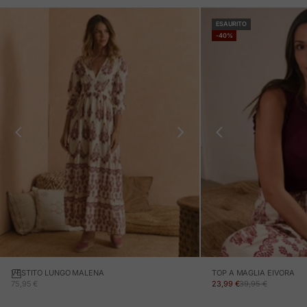
ESAURITO
-40%
VESTITO LUNGO MALENA
TOP A MAGLIA EIVORA
PREZZO IN OFFERTA
PREZZO IN OFFERTA
PREZZO NORMALE
75,95 €
23,99 €
39,95 €