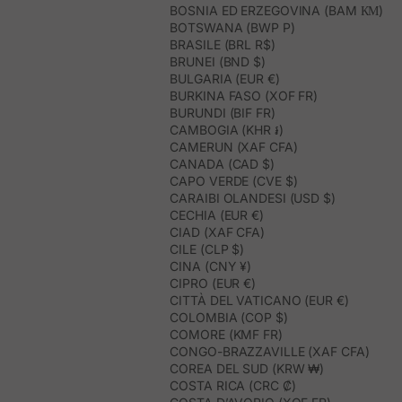
BOSNIA ED ERZEGOVINA (BAM КМ)
BOTSWANA (BWP P)
BRASILE (BRL R$)
BRUNEI (BND $)
BULGARIA (EUR €)
BURKINA FASO (XOF FR)
BURUNDI (BIF FR)
CAMBOGIA (KHR ៛)
CAMERUN (XAF CFA)
CANADA (CAD $)
CAPO VERDE (CVE $)
CARAIBI OLANDESI (USD $)
CECHIA (EUR €)
CIAD (XAF CFA)
CILE (CLP $)
CINA (CNY ¥)
CIPRO (EUR €)
CITTÀ DEL VATICANO (EUR €)
COLOMBIA (COP $)
COMORE (KMF FR)
CONGO-BRAZZAVILLE (XAF CFA)
COREA DEL SUD (KRW ₩)
COSTA RICA (CRC ₡)