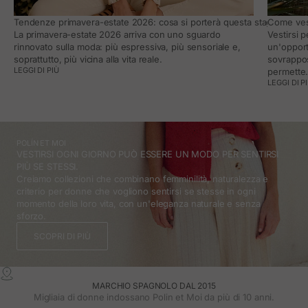
Tendenze primavera-estate 2026: cosa si porterà questa stagione e co
Come vest
La primavera-estate 2026 arriva con uno sguardo
Vestirsi 
rinnovato sulla moda: più espressiva, più sensoriale e,
un'opport
soprattutto, più vicina alla vita reale.
sovrappos
LEGGI DI PIÙ
permette
LEGGI DI P
POLÍN ET MOI
VESTIRSI OGNI GIORNO PUÒ ESSERE UN MODO PER SENTIRSI
PIÙ SE STESSI.
Creiamo collezioni che combinano femminilità, naturalezza e
criterio per donne che vogliono sentirsi se stesse in ogni
momento della loro vita, con un'eleganza naturale e senza
sforzo.
SCOPRI DI PIÙ
MARCHIO SPAGNOLO DAL 2015
Migliaia di donne indossano Polin et Moi da più di 10 anni.