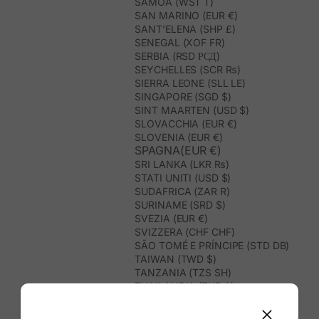
SAMOA (WST T)
SAN MARINO (EUR €)
SANT’ELENA (SHP £)
SENEGAL (XOF FR)
SERBIA (RSD РСД)
SEYCHELLES (SCR ₨)
SIERRA LEONE (SLL LE)
SINGAPORE (SGD $)
SINT MAARTEN (USD $)
SLOVACCHIA (EUR €)
SLOVENIA (EUR €)
SPAGNA(EUR €)
SRI LANKA (LKR ₨)
STATI UNITI (USD $)
SUDAFRICA (ZAR R)
SURINAME (SRD $)
SVEZIA (EUR €)
SVIZZERA (CHF CHF)
SÃO TOMÉ E PRÍNCIPE (STD DB)
TAIWAN (TWD $)
TANZANIA (TZS SH)
THAILANDIA (THB ฿)
TIMOR EST (USD $)
TOGO (XOF FR)