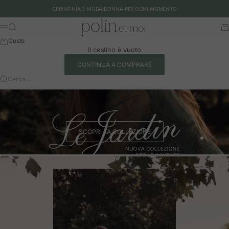
Vai al contenuto
CERIMONIA E MODA DONNA PER OGNI MOMENTO
Polín et moi - EU
Cerca
Ca
Menu
Cesto
Il cestino è vuoto
CONTINUA A COMPRARE
Cerca…
SCOPRI LA COLLEZIONE
Vai all'art
Vai all'a