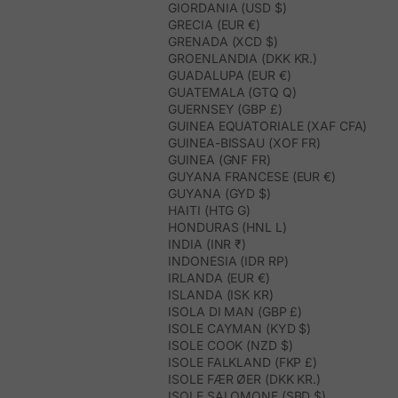
GIORDANIA (USD $)
GRECIA (EUR €)
GRENADA (XCD $)
GROENLANDIA (DKK KR.)
GUADALUPA (EUR €)
GUATEMALA (GTQ Q)
GUERNSEY (GBP £)
GUINEA EQUATORIALE (XAF CFA)
GUINEA-BISSAU (XOF FR)
GUINEA (GNF FR)
GUYANA FRANCESE (EUR €)
GUYANA (GYD $)
HAITI (HTG G)
HONDURAS (HNL L)
INDIA (INR ₹)
INDONESIA (IDR RP)
IRLANDA (EUR €)
ISLANDA (ISK KR)
ISOLA DI MAN (GBP £)
ISOLE CAYMAN (KYD $)
ISOLE COOK (NZD $)
ISOLE FALKLAND (FKP £)
ISOLE FÆR ØER (DKK KR.)
ISOLE SALOMONE (SBD $)