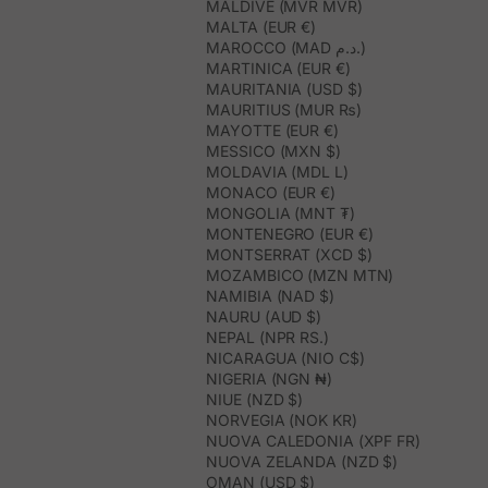
MALDIVE (MVR MVR)
MALTA (EUR €)
MAROCCO (MAD د.م.)
MARTINICA (EUR €)
MAURITANIA (USD $)
MAURITIUS (MUR ₨)
MAYOTTE (EUR €)
MESSICO (MXN $)
MOLDAVIA (MDL L)
MONACO (EUR €)
MONGOLIA (MNT ₮)
MONTENEGRO (EUR €)
MONTSERRAT (XCD $)
MOZAMBICO (MZN MTN)
NAMIBIA (NAD $)
NAURU (AUD $)
NEPAL (NPR RS.)
NICARAGUA (NIO C$)
NIGERIA (NGN ₦)
NIUE (NZD $)
NORVEGIA (NOK KR)
NUOVA CALEDONIA (XPF FR)
NUOVA ZELANDA (NZD $)
OMAN (USD $)