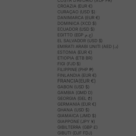
COSTA D’AVORIO (XOF FR)
CROAZIA (EUR €)
CURAÇAO (USD $)
DANIMARCA (EUR €)
DOMINICA (XCD $)
ECUADOR (USD $)
EGITTO (EGP ج.م)
EL SALVADOR (USD $)
EMIRATI ARABI UNITI (AED د.إ)
ESTONIA (EUR €)
ETIOPIA (ETB BR)
FIGI (FJD $)
FILIPPINE (PHP ₱)
FINLANDIA (EUR €)
FRANCIA(EUR €)
GABON (USD $)
GAMBIA (GMD D)
GEORGIA (GEL ₾)
GERMANIA (EUR €)
GHANA (USD $)
GIAMAICA (JMD $)
GIAPPONE (JPY ¥)
GIBILTERRA (GBP £)
GIBUTI (DJF FDJ)