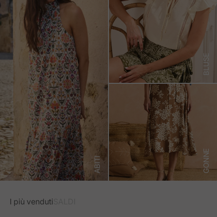
BLUSE
GONNE
ABITI
I più venduti
SALDI