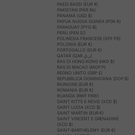
PAESI BASSI (EUR €)
PAKISTAN (PKR ₨)
PANAMÁ (USD $)
PAPUA NUOVA GUINEA (PGK K)
PARAGUAY (PYG ₲)
PERÙ (PEN S/)
POLINESIA FRANCESE (XPF FR)
POLONIA (EUR €)
PORTOGALLO (EUR €)
QATAR (QAR ر.ق)
RAS DI HONG KONG (HKD $)
RAS DI MACAO (MOP P)
REGNO UNITO (GBP £)
REPUBBLICA DOMINICANA (DOP $)
RIUNIONE (EUR €)
ROMANIA (EUR €)
RUANDA (RWF FRW)
SAINT KITTS E NEVIS (XCD $)
SAINT LUCIA (XCD $)
SAINT MARTIN (EUR €)
SAINT VINCENT E GRENADINE
(XCD $)
SAINT-BARTHÉLEMY (EUR €)