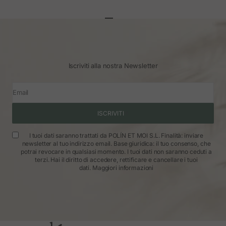
Vai all'articolo 1
Vai all'articolo 2
Vai all'articolo 3
Iscriviti alla nostra Newsletter
Email
ISCRIVITI
I tuoi dati saranno trattati da POLÍN ET MOI S.L. Finalità: inviare
newsletter al tuo indirizzo email. Base giuridica: il tuo consenso, che
potrai revocare in qualsiasi momento. I tuoi dati non saranno ceduti a
terzi. Hai il diritto di accedere, rettificare e cancellare i tuoi
dati.
Maggiori informazioni