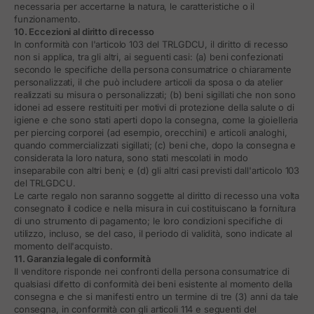
necessaria per accertarne la natura, le caratteristiche o il
funzionamento.
10. Eccezioni al diritto di recesso
In conformità con l'articolo 103 del TRLGDCU, il diritto di recesso
non si applica, tra gli altri, ai seguenti casi: (a) beni confezionati
secondo le specifiche della persona consumatrice o chiaramente
personalizzati, il che può includere articoli da sposa o da atelier
realizzati su misura o personalizzati; (b) beni sigillati che non sono
idonei ad essere restituiti per motivi di protezione della salute o di
igiene e che sono stati aperti dopo la consegna, come la gioielleria
per piercing corporei (ad esempio, orecchini) e articoli analoghi,
quando commercializzati sigillati; (c) beni che, dopo la consegna e
considerata la loro natura, sono stati mescolati in modo
inseparabile con altri beni; e (d) gli altri casi previsti dall'articolo 103
del TRLGDCU.
Le carte regalo non saranno soggette al diritto di recesso una volta
consegnato il codice e nella misura in cui costituiscano la fornitura
di uno strumento di pagamento; le loro condizioni specifiche di
utilizzo, incluso, se del caso, il periodo di validità, sono indicate al
momento dell'acquisto.
11. Garanzia legale di conformità
Il venditore risponde nei confronti della persona consumatrice di
qualsiasi difetto di conformità dei beni esistente al momento della
consegna e che si manifesti entro un termine di tre (3) anni da tale
consegna, in conformità con gli articoli 114 e seguenti del