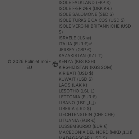
ISOLE FALKLAND (FKP £)
ISOLE FÆR ØER (DKK KR.)
ISOLE SALOMONE (SBD $)
ISOLE TURKS E CAICOS (USD $)
ISOLE VERGINI BRITANNICHE (USD
$)
ISRAELE (ILS ₪)
ITALIA (EUR €)
JERSEY (GBP £)
KAZAKISTAN (KZT ₸)
© 2026 Polín et moi -
KENYA (KES KSH)
EU
KIRGHIZISTAN (KGS SOM)
KIRIBATI (USD $)
KUWAIT (USD $)
LAOS (LAK ₭)
LESOTHO (LSL L)
LETTONIA (EUR €)
LIBANO (LBP ل.ل)
LIBERIA (LRD $)
LIECHTENSTEIN (CHF CHF)
LITUANIA (EUR €)
LUSSEMBURGO (EUR €)
MACEDONIA DEL NORD (MKD ДЕН)
MADAGASCAR (USD $)