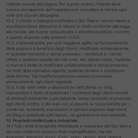
l'Utente accede alla pagina. Per questo motivo, l'Utente deve
essere consapevole dell'importanza di consultare le Norme ogni
volta che accede alla pagina.
13.2. L'Utente si impegna a utilizzare il Sito Web e i servizi messi a
sua disposizione attraverso lo stesso in modo conforme alla legge,
alla morale, alle buone consuetudini e all'ordine pubblico, nonché
a quanto disposto nelle presenti CCGG.
13.3. L'azienda potrà, per una maggiore agilità nel funzionamento
della pagina e a beneficio degli Utenti, modificare unilateralmente,
in qualsiasi momento e senza preavviso, i contenuti e i servizi
offerti o qualsiasi aspetto del sito web. Allo stesso modo, l'azienda
si riserva il diritto di modificare unilateralmente e senza preavviso,
nei limiti della normativa vigente, qualsiasi termine e condizione
delle Norme. Tali modifiche potranno essere comunicate
personalmente agli Utenti registrati.
13.4. Il sito web mette a disposizione dell'Utente un blog,
riservandosi il diritto di pubblicare i commenti degli Utenti nonché
di eliminarli totalmente o parzialmente senza necessità di preavviso
agli Utenti; inoltre, il sito web non si assume la responsabilità per i
contenuti, commenti, espressioni e opinioni espressi dagli utenti
del Blog e pubblicati sullo stesso, né garantisce la loro veridicità.
14. Proprietà Intellettuale e Industriale
14.1 Tutti i diritti di proprietà intellettuale e industriale del Sito Web e
dei suoi contenuti, inclusi a titolo esemplificativo, ma non
esaustivo, immagini, suoni, audio, video, design, testi, grafica,