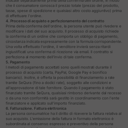
indicate separatamente prima della conferma dell'ordine, in modo
che il consumatore conosca il prezzo totale (prezzo del prodotto,
tasse, spese di spedizione e qualsiasi altro costo aggiuntivo) prima
di effettuare l'ordine.
4. Processo di acquisto e perfezionamento del contratto
Prima della conferma dell'ordine, la persona utente può rivedere e
modificare i dati del suo acquisto. Il processo di acquisto richiede
la conferma di un ordine che comporta un obbligo di pagamento,
circostanza indicata espressamente con la formula corrispondente.
Una volta effettuato l'ordine, il venditore invierà senza ritardi
ingiustificati una conferma di ricezione via email. Il contratto si
perfeziona al momento dell'invio di tale conferma.
5. Pagamento
I metodi di pagamento accettati sono quelli mostrati durante il
processo di acquisto (carta, PayPal, Google Pay e bonifico
bancario). Inoltre, è offerta la possibilità di finanziamento a rate
tramite SeQura (fino a dodici rate), soggetto alle condizioni e
all'approvazione di tale fornitore. Quando il pagamento è stato
finanziato tramite SeQura, qualsiasi rimborso derivante dal recesso
o da una non conformità sarà gestito in coordinamento con l'ente
finanziatore e applicato sull'importo finanziato.
6. Fatturazione. Fattura elettronica
La persona consumatrice ha il diritto di ricevere la fattura relativa al
suo acquisto. L'emissione della fattura in formato elettronico è
subordinata al consenso espresso e preventivo della persona