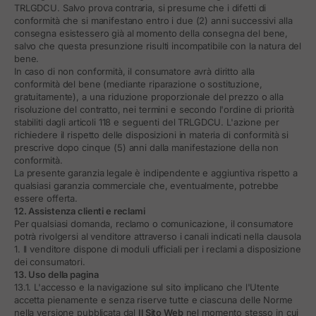
TRLGDCU. Salvo prova contraria, si presume che i difetti di
conformità che si manifestano entro i due (2) anni successivi alla
consegna esistessero già al momento della consegna del bene,
salvo che questa presunzione risulti incompatibile con la natura del
bene.
In caso di non conformità, il consumatore avrà diritto alla
conformità del bene (mediante riparazione o sostituzione,
gratuitamente), a una riduzione proporzionale del prezzo o alla
risoluzione del contratto, nei termini e secondo l'ordine di priorità
stabiliti dagli articoli 118 e seguenti del TRLGDCU. L'azione per
richiedere il rispetto delle disposizioni in materia di conformità si
prescrive dopo cinque (5) anni dalla manifestazione della non
conformità.
La presente garanzia legale è indipendente e aggiuntiva rispetto a
qualsiasi garanzia commerciale che, eventualmente, potrebbe
essere offerta.
12. Assistenza clienti e reclami
Per qualsiasi domanda, reclamo o comunicazione, il consumatore
potrà rivolgersi al venditore attraverso i canali indicati nella clausola
1. Il venditore dispone di moduli ufficiali per i reclami a disposizione
dei consumatori.
13. Uso della pagina
13.1. L'accesso e la navigazione sul sito implicano che l'Utente
accetta pienamente e senza riserve tutte e ciascuna delle Norme
nella versione pubblicata dal
Il Sito Web
nel momento stesso in cui