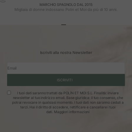
MARCHIO SPAGNOLO DAL 2015
Migliaia di donne indossano Polin et Moi da più di 10 anni.
Vai all'articolo 1
Vai all'articolo 2
Vai all'articolo 3
Iscriviti alla nostra Newsletter
Email
ISCRIVITI
I tuoi dati saranno trattati da POLÍN ET MOI S.L. Finalità: inviare
newsletter al tuo indirizzo email. Base giuridica: il tuo consenso, che
potrai revocare in qualsiasi momento. I tuoi dati non saranno ceduti a
terzi. Hai il diritto di accedere, rettificare e cancellare i tuoi
dati.
Maggiori informazioni