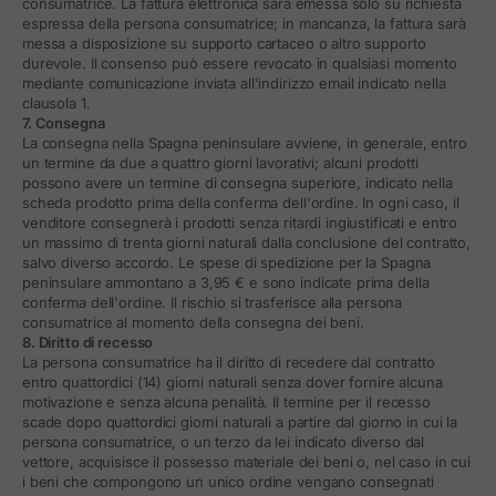
consumatrice. La fattura elettronica sarà emessa solo su richiesta
espressa della persona consumatrice; in mancanza, la fattura sarà
messa a disposizione su supporto cartaceo o altro supporto
durevole. Il consenso può essere revocato in qualsiasi momento
mediante comunicazione inviata all'indirizzo email indicato nella
clausola 1.
7. Consegna
La consegna nella Spagna peninsulare avviene, in generale, entro
un termine da due a quattro giorni lavorativi; alcuni prodotti
possono avere un termine di consegna superiore, indicato nella
scheda prodotto prima della conferma dell'ordine. In ogni caso, il
venditore consegnerà i prodotti senza ritardi ingiustificati e entro
un massimo di trenta giorni naturali dalla conclusione del contratto,
salvo diverso accordo. Le spese di spedizione per la Spagna
peninsulare ammontano a 3,95 € e sono indicate prima della
conferma dell'ordine. Il rischio si trasferisce alla persona
consumatrice al momento della consegna dei beni.
8. Diritto di recesso
La persona consumatrice ha il diritto di recedere dal contratto
entro quattordici (14) giorni naturali senza dover fornire alcuna
motivazione e senza alcuna penalità. Il termine per il recesso
scade dopo quattordici giorni naturali a partire dal giorno in cui la
persona consumatrice, o un terzo da lei indicato diverso dal
vettore, acquisisce il possesso materiale dei beni o, nel caso in cui
i beni che compongono un unico ordine vengano consegnati