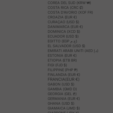
COREA DEL SUD (KRW ₩)
COSTA RICA (CRC ₡)
COSTA D’AVORIO (XOF FR)
CROAZIA (EUR €)
CURAÇAO (USD $)
DANIMARCA (EUR €)
DOMINICA (XCD $)
ECUADOR (USD $)
EGITTO (EGP ج.م)
EL SALVADOR (USD $)
EMIRATI ARABI UNITI (AED د.إ)
ESTONIA (EUR €)
ETIOPIA (ETB BR)
FIGI (FJD $)
FILIPPINE (PHP ₱)
FINLANDIA (EUR €)
FRANCIA(EUR €)
GABON (USD $)
GAMBIA (GMD D)
GEORGIA (GEL ₾)
GERMANIA (EUR €)
GHANA (USD $)
GIAMAICA (JMD $)
GIAPPONE (JPY ¥)