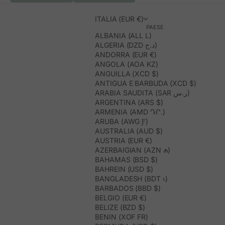
ITALIA (EUR €)
PAESE
ALBANIA (ALL L)
ALGERIA (DZD د.ج)
ANDORRA (EUR €)
ANGOLA (AOA KZ)
ANGUILLA (XCD $)
ANTIGUA E BARBUDA (XCD $)
ARABIA SAUDITA (SAR ر.س)
ARGENTINA (ARS $)
ARMENIA (AMD ԴՐ.)
ARUBA (AWG Ƒ)
AUSTRALIA (AUD $)
AUSTRIA (EUR €)
AZERBAIGIAN (AZN ₼)
BAHAMAS (BSD $)
BAHREIN (USD $)
BANGLADESH (BDT ৳)
BARBADOS (BBD $)
BELGIO (EUR €)
BELIZE (BZD $)
BENIN (XOF FR)