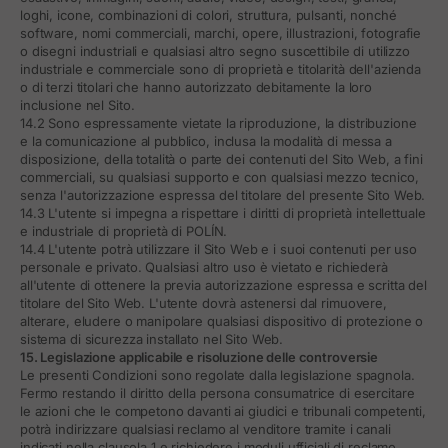
loghi, icone, combinazioni di colori, struttura, pulsanti, nonché
software, nomi commerciali, marchi, opere, illustrazioni, fotografie
o disegni industriali e qualsiasi altro segno suscettibile di utilizzo
industriale e commerciale sono di proprietà e titolarità dell'azienda
o di terzi titolari che hanno autorizzato debitamente la loro
inclusione nel Sito.
14.2 Sono espressamente vietate la riproduzione, la distribuzione
e la comunicazione al pubblico, inclusa la modalità di messa a
disposizione, della totalità o parte dei contenuti del Sito Web, a fini
commerciali, su qualsiasi supporto e con qualsiasi mezzo tecnico,
senza l'autorizzazione espressa del titolare del presente Sito Web.
14.3 L'utente si impegna a rispettare i diritti di proprietà intellettuale
e industriale di proprietà di POLÍN.
14.4 L'utente potrà utilizzare il Sito Web e i suoi contenuti per uso
personale e privato. Qualsiasi altro uso è vietato e richiederà
all'utente di ottenere la previa autorizzazione espressa e scritta del
titolare del Sito Web. L'utente dovrà astenersi dal rimuovere,
alterare, eludere o manipolare qualsiasi dispositivo di protezione o
sistema di sicurezza installato nel Sito Web.
15. Legislazione applicabile e risoluzione delle controversie
Le presenti Condizioni sono regolate dalla legislazione spagnola.
Fermo restando il diritto della persona consumatrice di esercitare
le azioni che le competono davanti ai giudici e tribunali competenti,
potrà indirizzare qualsiasi reclamo al venditore tramite i canali
indicati nella clausola 1 e richiedere i moduli ufficiali di reclamo.