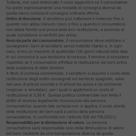
Tuttavia, non sarà rimborsato il costo aggiuntivo se il consumatore
ha scelto espressamente una modalità di consegna diversa da
quella meno costosa di consegna ordinaria offerta.
Diritto di ritenzione.
Il venditore può trattenere il rimborso fino a
quando non abbia ricevuto i beni o fino a quando il consumatore
non abbia fornito una prova della loro restituzione, a seconda di
quale condizione si verifichi per prima.
Reso da parte del consumatore.
Il consumatore deve restituire o
consegnare i beni al venditore senza indebito ritardo e, in ogni
caso, entro un massimo di quattordici (14) giorni naturali dalla data
in cui comunica la sua decisione di recesso. Il termine si considera
rispettato se il consumatore effettua la restituzione dei beni prima
della scadenza di detto termine.
A titolo di cortesia commerciale, il venditore si assume il costo della
restituzione degli ordini consegnati sul territorio spagnolo, salvo
nel caso di articoli scontati e di articoli da sposa e da cerimonia
(«sposa» e «invitata»), per i quali si applicherà un costo di
restituzione di 3,95 €. Questa politica commerciale non limita il
diritto di recesso legalmente riconosciuto alla persona
consumatrice; quando tale cortesia non si applica, il costo diretto
della restituzione dei beni sarà a carico della persona
consumatrice, in conformità con l'articolo 108 del TRLGDCU.
Responsabilità per la diminuzione di valore.
La persona
consumatrice sarà responsabile solo della diminuzione di valore
dei beni risultante da una manipolazione diversa da quella