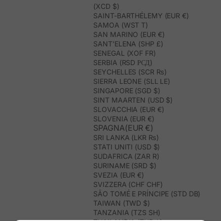
(XCD $)
SAINT-BARTHÉLEMY (EUR €)
SAMOA (WST T)
SAN MARINO (EUR €)
SANT’ELENA (SHP £)
SENEGAL (XOF FR)
SERBIA (RSD РСД)
SEYCHELLES (SCR ₨)
SIERRA LEONE (SLL LE)
SINGAPORE (SGD $)
SINT MAARTEN (USD $)
SLOVACCHIA (EUR €)
SLOVENIA (EUR €)
SPAGNA(EUR €)
SRI LANKA (LKR ₨)
STATI UNITI (USD $)
SUDAFRICA (ZAR R)
SURINAME (SRD $)
SVEZIA (EUR €)
SVIZZERA (CHF CHF)
SÃO TOMÉ E PRÍNCIPE (STD DB)
TAIWAN (TWD $)
TANZANIA (TZS SH)