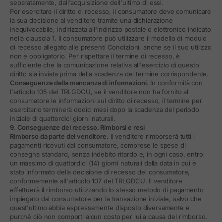
separatamente, dall'acquisizione dell'ultimo di essi.
Per esercitare il diritto di recesso, il consumatore deve comunicare
la sua decisione al venditore tramite una dichiarazione
inequivocabile, indirizzata all'indirizzo postale o elettronico indicato
nella clausola 1. Il consumatore può utilizzare il modello di modulo
di recesso allegato alle presenti Condizioni, anche se il suo utilizzo
non è obbligatorio. Per rispettare il termine di recesso, è
sufficiente che la comunicazione relativa all'esercizio di questo
diritto sia inviata prima della scadenza del termine corrispondente.
Conseguenze della mancanza di informazioni.
In conformità con
l'articolo 105 del TRLGDCU, se il venditore non ha fornito al
consumatore le informazioni sul diritto di recesso, il termine per
esercitarlo terminerà dodici mesi dopo la scadenza del periodo
iniziale di quattordici giorni naturali.
9. Conseguenze del recesso. Rimborsi e resi
Rimborso da parte del venditore.
Il venditore rimborserà tutti i
pagamenti ricevuti dal consumatore, comprese le spese di
consegna standard, senza indebito ritardo e, in ogni caso, entro
un massimo di quattordici (14) giorni naturali dalla data in cui è
stato informato della decisione di recesso del consumatore,
conformemente all'articolo 107 del TRLGDCU. Il venditore
effettuerà il rimborso utilizzando lo stesso metodo di pagamento
impiegato dal consumatore per la transazione iniziale, salvo che
quest'ultimo abbia espressamente disposto diversamente e
purché ciò non comporti alcun costo per lui a causa del rimborso.