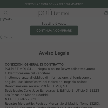
Vai al contenuto
CERIMONIA E MODA DONNA PER OGNI MOMENTO
Polín et moi - EU
Cerca
Ca
Menu
Cesto
Il cestino è vuoto
CONTINUA A COMPRARE
Cerca…
Avviso Legale
CONDIZIONI GENERALI DI CONTRATTO
POLÍN ET MOI, S.L. — Negozio online (
www.polinetmoi.com
)
1. Identificazione del venditore
In ottemperanza all'obbligo di informazione, si forniscono di
seguito i dati identificativi del titolare del negozio online:
Denominazione sociale:
POLÍN ET MOI, S.L.
Sede legale:
Calle José Echegaray 8, Edificio 3, Ufficio 3, 28223
Las Rozas de Madrid (Madrid).
N.I.F.:
ESB-87225611.
Registro Mercantile:
Registro Mercantile di Madrid, Tomo 33283,
Foglio 88, Sezione 8, Pagina 598969 del Libro delle Società.