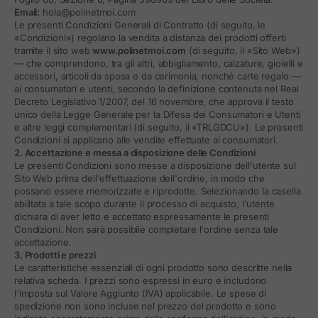
Email:
hola@polinetmoi.com
Le presenti Condizioni Generali di Contratto (di seguito, le
«Condizioni») regolano la vendita a distanza dei prodotti offerti
tramite il sito web
www.polinetmoi.com
(di seguito, il «Sito Web»)
— che comprendono, tra gli altri, abbigliamento, calzature, gioielli e
accessori, articoli da sposa e da cerimonia, nonché carte regalo —
ai consumatori e utenti, secondo la definizione contenuta nel Real
Decreto Legislativo 1/2007, del 16 novembre, che approva il testo
unico della Legge Generale per la Difesa dei Consumatori e Utenti
e altre leggi complementari (di seguito, il «TRLGDCU»). Le presenti
Condizioni si applicano alle vendite effettuate ai consumatori.
2. Accettazione e messa a disposizione delle Condizioni
Le presenti Condizioni sono messe a disposizione dell'utente sul
Sito Web prima dell'effettuazione dell'ordine, in modo che
possano essere memorizzate e riprodotte. Selezionando la casella
abilitata a tale scopo durante il processo di acquisto, l'utente
dichiara di aver letto e accettato espressamente le presenti
Condizioni. Non sarà possibile completare l'ordine senza tale
accettazione.
3. Prodotti e prezzi
Le caratteristiche essenziali di ogni prodotto sono descritte nella
relativa scheda. I prezzi sono espressi in euro e includono
l'Imposta sul Valore Aggiunto (IVA) applicabile. Le spese di
spedizione non sono incluse nel prezzo del prodotto e sono