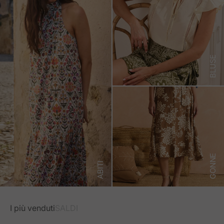
BLUSE
GONNE
ABITI
I più venduti
SALDI