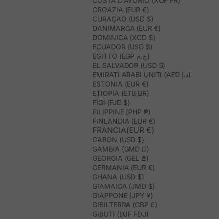
COSTA D’AVORIO (XOF FR)
CROAZIA (EUR €)
CURAÇAO (USD $)
DANIMARCA (EUR €)
DOMINICA (XCD $)
ECUADOR (USD $)
EGITTO (EGP ج.م)
EL SALVADOR (USD $)
EMIRATI ARABI UNITI (AED د.إ)
ESTONIA (EUR €)
ETIOPIA (ETB BR)
FIGI (FJD $)
FILIPPINE (PHP ₱)
FINLANDIA (EUR €)
FRANCIA(EUR €)
GABON (USD $)
GAMBIA (GMD D)
GEORGIA (GEL ₾)
GERMANIA (EUR €)
GHANA (USD $)
GIAMAICA (JMD $)
GIAPPONE (JPY ¥)
GIBILTERRA (GBP £)
GIBUTI (DJF FDJ)