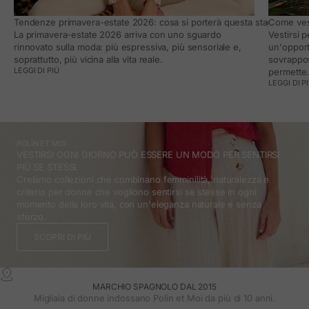
Tendenze primavera-estate 2026: cosa si porterà questa stagione e co
Come vest
La primavera-estate 2026 arriva con uno sguardo
Vestirsi 
rinnovato sulla moda: più espressiva, più sensoriale e,
un'opport
soprattutto, più vicina alla vita reale.
sovrappos
LEGGI DI PIÙ
permette
LEGGI DI P
POLÍN ET MOI
VESTIRSI OGNI GIORNO PUÒ ESSERE UN MODO PER SENTIRSI
PIÙ SE STESSI.
Creiamo collezioni che combinano femminilità, naturalezza e
criterio per donne che vogliono sentirsi se stesse in ogni
momento della loro vita, con un'eleganza naturale e senza
sforzo.
SCOPRI DI PIÙ
MARCHIO SPAGNOLO DAL 2015
Migliaia di donne indossano Polin et Moi da più di 10 anni.