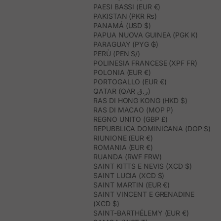
PAESI BASSI (EUR €)
PAKISTAN (PKR ₨)
PANAMÁ (USD $)
PAPUA NUOVA GUINEA (PGK K)
PARAGUAY (PYG ₲)
PERÙ (PEN S/)
POLINESIA FRANCESE (XPF FR)
POLONIA (EUR €)
PORTOGALLO (EUR €)
QATAR (QAR ر.ق)
RAS DI HONG KONG (HKD $)
RAS DI MACAO (MOP P)
REGNO UNITO (GBP £)
REPUBBLICA DOMINICANA (DOP $)
RIUNIONE (EUR €)
ROMANIA (EUR €)
RUANDA (RWF FRW)
SAINT KITTS E NEVIS (XCD $)
SAINT LUCIA (XCD $)
SAINT MARTIN (EUR €)
SAINT VINCENT E GRENADINE
(XCD $)
SAINT-BARTHÉLEMY (EUR €)