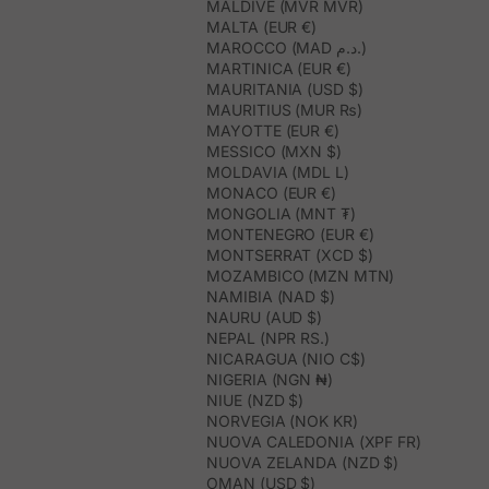
MALDIVE (MVR MVR)
MALTA (EUR €)
MAROCCO (MAD د.م.)
MARTINICA (EUR €)
MAURITANIA (USD $)
MAURITIUS (MUR ₨)
MAYOTTE (EUR €)
MESSICO (MXN $)
MOLDAVIA (MDL L)
MONACO (EUR €)
MONGOLIA (MNT ₮)
MONTENEGRO (EUR €)
MONTSERRAT (XCD $)
MOZAMBICO (MZN MTN)
NAMIBIA (NAD $)
NAURU (AUD $)
NEPAL (NPR RS.)
NICARAGUA (NIO C$)
NIGERIA (NGN ₦)
NIUE (NZD $)
NORVEGIA (NOK KR)
NUOVA CALEDONIA (XPF FR)
NUOVA ZELANDA (NZD $)
OMAN (USD $)