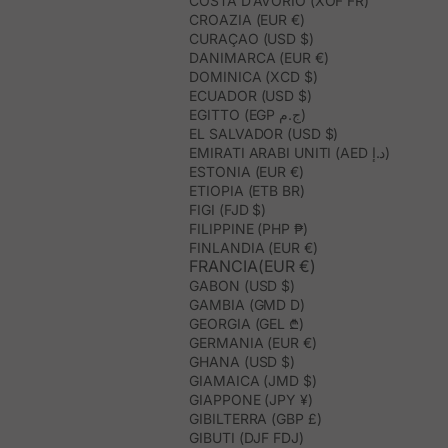
COSTA D’AVORIO (XOF FR)
CROAZIA (EUR €)
CURAÇAO (USD $)
DANIMARCA (EUR €)
DOMINICA (XCD $)
ECUADOR (USD $)
EGITTO (EGP ج.م)
EL SALVADOR (USD $)
EMIRATI ARABI UNITI (AED د.إ)
ESTONIA (EUR €)
ETIOPIA (ETB BR)
FIGI (FJD $)
FILIPPINE (PHP ₱)
FINLANDIA (EUR €)
FRANCIA(EUR €)
GABON (USD $)
GAMBIA (GMD D)
GEORGIA (GEL ₾)
GERMANIA (EUR €)
GHANA (USD $)
GIAMAICA (JMD $)
GIAPPONE (JPY ¥)
GIBILTERRA (GBP £)
GIBUTI (DJF FDJ)