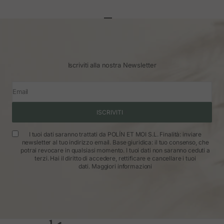
Vai all'articolo 1
Vai all'articolo 2
Vai all'articolo 3
Iscriviti alla nostra Newsletter
Email
ISCRIVITI
I tuoi dati saranno trattati da POLÍN ET MOI S.L. Finalità: inviare
newsletter al tuo indirizzo email. Base giuridica: il tuo consenso, che
potrai revocare in qualsiasi momento. I tuoi dati non saranno ceduti a
terzi. Hai il diritto di accedere, rettificare e cancellare i tuoi
dati.
Maggiori informazioni