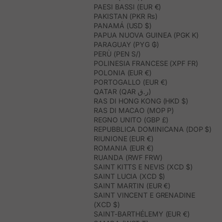
PAESI BASSI (EUR €)
PAKISTAN (PKR ₨)
PANAMÁ (USD $)
PAPUA NUOVA GUINEA (PGK K)
PARAGUAY (PYG ₲)
PERÙ (PEN S/)
POLINESIA FRANCESE (XPF FR)
POLONIA (EUR €)
PORTOGALLO (EUR €)
QATAR (QAR ر.ق)
RAS DI HONG KONG (HKD $)
RAS DI MACAO (MOP P)
REGNO UNITO (GBP £)
REPUBBLICA DOMINICANA (DOP $)
RIUNIONE (EUR €)
ROMANIA (EUR €)
RUANDA (RWF FRW)
SAINT KITTS E NEVIS (XCD $)
SAINT LUCIA (XCD $)
SAINT MARTIN (EUR €)
SAINT VINCENT E GRENADINE
(XCD $)
SAINT-BARTHÉLEMY (EUR €)