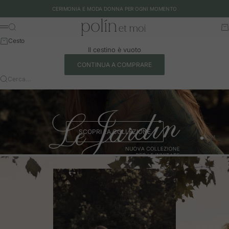
Vai al contenuto
CERIMONIA E MODA DONNA PER OGNI MOMENTO
Polín et moi - EU
Cerca
Ca
Menu
Cesto
Il cestino è vuoto
CONTINUA A COMPRARE
Cerca…
SCOPRI LA COLLEZIONE
Vai all'art
Vai all'a