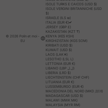
ISOLE TURKS E CAICOS (USD $)
ISOLE VERGINI BRITANNICHE (USD
$)
ISRAELE (ILS ₪)
ITALIA (EUR €)
JERSEY (GBP £)
KAZAKISTAN (KZT ₸)
© 2026 Polín et moi -
KENYA (KES KSH)
EU
KIRGHIZISTAN (KGS SOM)
KIRIBATI (USD $)
KUWAIT (USD $)
LAOS (LAK ₭)
LESOTHO (LSL L)
LETTONIA (EUR €)
LIBANO (LBP ل.ل)
LIBERIA (LRD $)
LIECHTENSTEIN (CHF CHF)
LITUANIA (EUR €)
LUSSEMBURGO (EUR €)
MACEDONIA DEL NORD (MKD ДЕН)
MADAGASCAR (USD $)
MALAWI (MWK MK)
MALAYSIA (MYR RM)