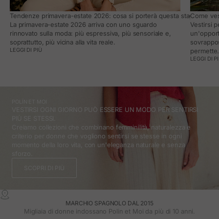
Tendenze primavera-estate 2026: cosa si porterà questa stagione e co
Come vest
La primavera-estate 2026 arriva con uno sguardo
Vestirsi 
rinnovato sulla moda: più espressiva, più sensoriale e,
un'opport
soprattutto, più vicina alla vita reale.
sovrappos
LEGGI DI PIÙ
permette
LEGGI DI P
POLÍN ET MOI
VESTIRSI OGNI GIORNO PUÒ ESSERE UN MODO PER SENTIRSI
PIÙ SE STESSI.
Creiamo collezioni che combinano femminilità, naturalezza e
criterio per donne che vogliono sentirsi se stesse in ogni
momento della loro vita, con un'eleganza naturale e senza
sforzo.
SCOPRI DI PIÙ
MARCHIO SPAGNOLO DAL 2015
Migliaia di donne indossano Polin et Moi da più di 10 anni.