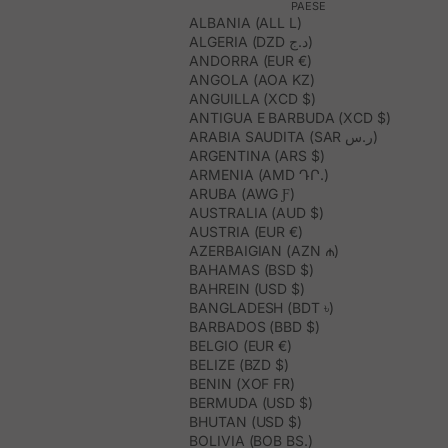
PAESE
ALBANIA (ALL L)
ALGERIA (DZD د.ج)
ANDORRA (EUR €)
ANGOLA (AOA KZ)
ANGUILLA (XCD $)
ANTIGUA E BARBUDA (XCD $)
ARABIA SAUDITA (SAR ر.س)
ARGENTINA (ARS $)
ARMENIA (AMD ԴՐ.)
ARUBA (AWG Ƒ)
AUSTRALIA (AUD $)
AUSTRIA (EUR €)
AZERBAIGIAN (AZN ₼)
BAHAMAS (BSD $)
BAHREIN (USD $)
BANGLADESH (BDT ৳)
BARBADOS (BBD $)
BELGIO (EUR €)
BELIZE (BZD $)
BENIN (XOF FR)
BERMUDA (USD $)
BHUTAN (USD $)
BOLIVIA (BOB BS.)