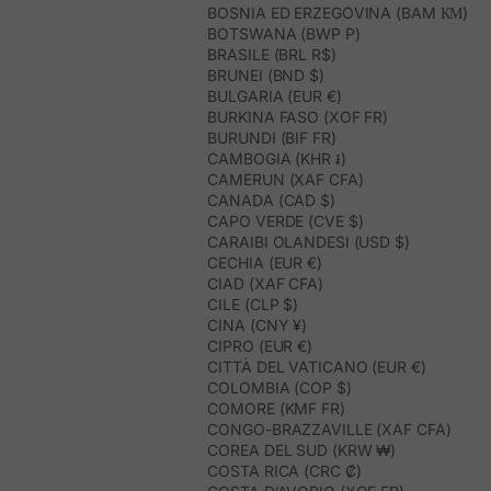
BOSNIA ED ERZEGOVINA (BAM КМ)
BOTSWANA (BWP P)
BRASILE (BRL R$)
BRUNEI (BND $)
BULGARIA (EUR €)
BURKINA FASO (XOF FR)
BURUNDI (BIF FR)
CAMBOGIA (KHR ៛)
CAMERUN (XAF CFA)
CANADA (CAD $)
CAPO VERDE (CVE $)
CARAIBI OLANDESI (USD $)
CECHIA (EUR €)
CIAD (XAF CFA)
CILE (CLP $)
CINA (CNY ¥)
CIPRO (EUR €)
CITTÀ DEL VATICANO (EUR €)
COLOMBIA (COP $)
COMORE (KMF FR)
CONGO-BRAZZAVILLE (XAF CFA)
COREA DEL SUD (KRW ₩)
COSTA RICA (CRC ₡)