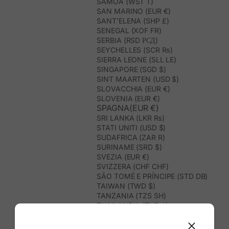
SAMOA (WST T)
SAN MARINO (EUR €)
SANT’ELENA (SHP £)
SENEGAL (XOF FR)
SERBIA (RSD РСД)
SEYCHELLES (SCR ₨)
SIERRA LEONE (SLL LE)
SINGAPORE (SGD $)
SINT MAARTEN (USD $)
SLOVACCHIA (EUR €)
SLOVENIA (EUR €)
SPAGNA(EUR €)
SRI LANKA (LKR ₨)
STATI UNITI (USD $)
SUDAFRICA (ZAR R)
SURINAME (SRD $)
SVEZIA (EUR €)
SVIZZERA (CHF CHF)
SÃO TOMÉ E PRÍNCIPE (STD DB)
TAIWAN (TWD $)
TANZANIA (TZS SH)
THAILANDIA (THB ฿)
TIMOR EST (USD $)
TOGO (XOF FR)