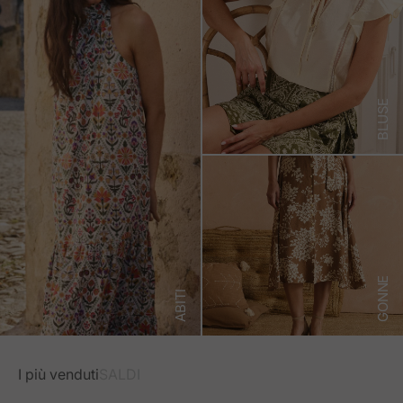
BLUSE
GONNE
ABITI
I più venduti
SALDI