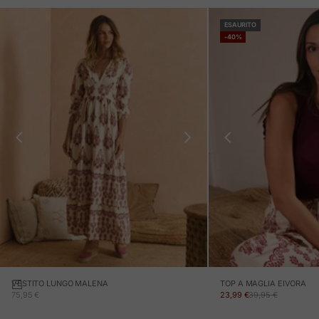
ESAURITO
-40%
VESTITO LUNGO MALENA
TOP A MAGLIA EIVORA
PREZZO IN OFFERTA
PREZZO IN OFFERTA
PREZZO NORMALE
75,95 €
23,99 €
39,95 €