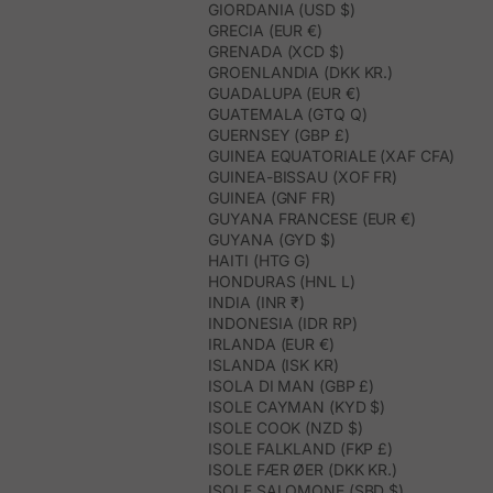
GIORDANIA (USD $)
GRECIA (EUR €)
GRENADA (XCD $)
GROENLANDIA (DKK KR.)
GUADALUPA (EUR €)
GUATEMALA (GTQ Q)
GUERNSEY (GBP £)
GUINEA EQUATORIALE (XAF CFA)
GUINEA-BISSAU (XOF FR)
GUINEA (GNF FR)
GUYANA FRANCESE (EUR €)
GUYANA (GYD $)
HAITI (HTG G)
HONDURAS (HNL L)
INDIA (INR ₹)
INDONESIA (IDR RP)
IRLANDA (EUR €)
ISLANDA (ISK KR)
ISOLA DI MAN (GBP £)
ISOLE CAYMAN (KYD $)
ISOLE COOK (NZD $)
ISOLE FALKLAND (FKP £)
ISOLE FÆR ØER (DKK KR.)
ISOLE SALOMONE (SBD $)