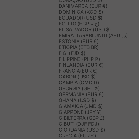
DANIMARCA (EUR €)
DOMINICA (XCD $)
ECUADOR (USD $)
EGITTO (EGP ج.م)
EL SALVADOR (USD $)
EMIRATI ARABI UNITI (AED د.إ)
ESTONIA (EUR €)
ETIOPIA (ETB BR)
FIGI (FJD $)
FILIPPINE (PHP ₱)
FINLANDIA (EUR €)
FRANCIA(EUR €)
GABON (USD $)
GAMBIA (GMD D)
GEORGIA (GEL ₾)
GERMANIA (EUR €)
GHANA (USD $)
GIAMAICA (JMD $)
GIAPPONE (JPY ¥)
GIBILTERRA (GBP £)
GIBUTI (DJF FDJ)
GIORDANIA (USD $)
GRECIA (EUR €)