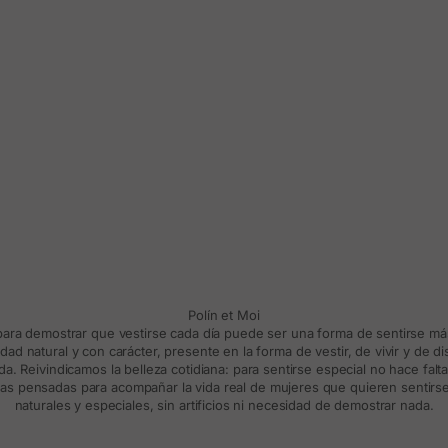
Polín et Moi
 para demostrar que vestirse cada día puede ser una forma de sentirse m
d natural y con carácter, presente en la forma de vestir, de vivir y de d
a. Reivindicamos la belleza cotidiana: para sentirse especial no hace falt
s pensadas para acompañar la vida real de mujeres que quieren sentirse
naturales y especiales, sin artificios ni necesidad de demostrar nada.