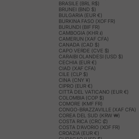
BRASILE (BRL R$)
BRUNEI (BND $)
BULGARIA (EUR €)
BURKINA FASO (XOF FR)
BURUNDI (BIF FR)
CAMBOGIA (KHR ៛)
CAMERUN (XAF CFA)
CANADA (CAD $)
CAPO VERDE (CVE $)
CARAIBI OLANDESI (USD $)
CECHIA (EUR €)
CIAD (XAF CFA)
CILE (CLP $)
CINA (CNY ¥)
CIPRO (EUR €)
CITTÀ DEL VATICANO (EUR €)
COLOMBIA (COP $)
COMORE (KMF FR)
CONGO-BRAZZAVILLE (XAF CFA)
COREA DEL SUD (KRW ₩)
COSTA RICA (CRC ₡)
COSTA D’AVORIO (XOF FR)
CROAZIA (EUR €)
CURAÇAO (USD $)