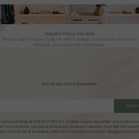
PENSATO PER LA VITA VERA
Tessuti, tagli e finiture curati nei minimi dettagli. Capi pensati per essere
indossati, non conservati nell'armadio.
Iscriviti alla nostra Newsletter
ISCRIV
ti saranno trattati da POLÍN ET MOI S.L. Finalità: inviare newsletter al tuo indirizzo
ca: il tuo consenso, che potrai revocare in qualsiasi momento. I tuoi dati non saran
erzi. Hai il diritto di accedere, rettificare e cancellare i tuoi dati.
Maggiori informaz