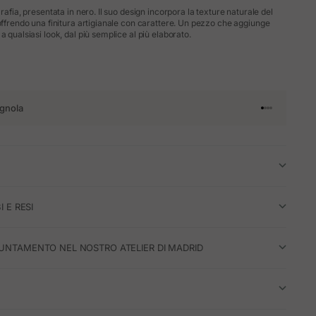
 rafia, presentata in nero. Il suo design incorpora la texture naturale del
 offrendo una finitura artigianale con carattere. Un pezzo che aggiunge
a qualsiasi look, dal più semplice al più elaborato.
gnola
Vai all'articol
Vai all'artico
Vai all'artic
Vai all'arti
I E RESI
UNTAMENTO NEL NOSTRO ATELIER DI MADRID