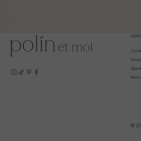
SERV
Cont
Doma
Spedi
Resi
© 20