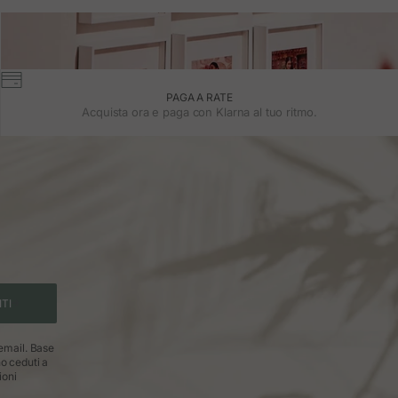
PAGA A RATE
Acquista ora e paga con Klarna al tuo ritmo.
ITI
 email. Base
no ceduti a
ioni