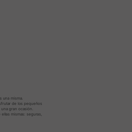
ás una misma.
isfrutar de los pequeños
a una gran ocasión.
 ellas mismas: seguras,