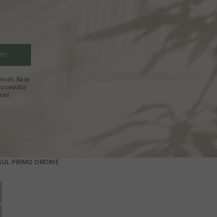
ITI
 email. Base
no ceduti a
ioni
 SUL PRIMO ORDINE