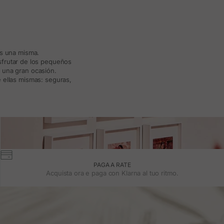
ás una misma.
isfrutar de los pequeños
a una gran ocasión.
 ellas mismas: seguras,
PAGA A RATE
Acquista ora e paga con Klarna al tuo ritmo.