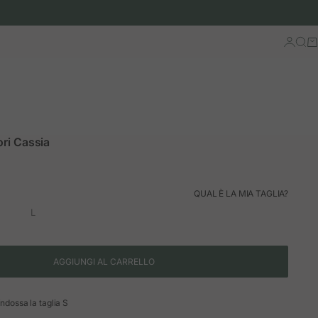
Accedi
Cerc
Ca
ori Cassia
ormale
QUAL È LA MIA TAGLIA?
L
AGGIUNGI AL CARRELLO
indossa la taglia S