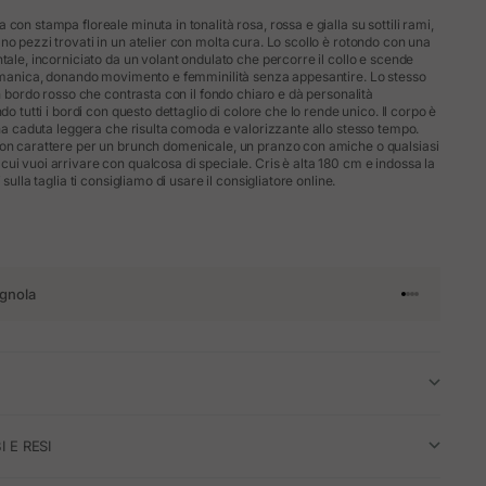
con stampa floreale minuta in tonalità rosa, rossa e gialla su sottili rami,
no pezzi trovati in un atelier con molta cura. Lo scollo è rotondo con una
tale, incorniciato da un volant ondulato che percorre il collo e scende
i manica, donando movimento e femminilità senza appesantire. Lo stesso
un bordo rosso che contrasta con il fondo chiaro e dà personalità
do tutti i bordi con questo dettaglio di colore che lo rende unico. Il corpo è
 una caduta leggera che risulta comoda e valorizzante allo stesso tempo.
con carattere per un brunch domenicale, un pranzo con amiche o qualsiasi
ui vuoi arrivare con qualcosa di speciale. Cris è alta 180 cm e indossa la
 sulla taglia ti consigliamo di usare il consigliatore online.
gnola
Vai all'articol
Vai all'artico
Vai all'artic
Vai all'arti
I E RESI