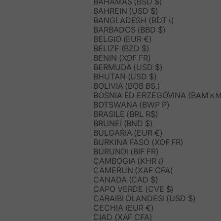
BAHAMAS (BSD $)
BAHREIN (USD $)
BANGLADESH (BDT ৳)
BARBADOS (BBD $)
BELGIO (EUR €)
BELIZE (BZD $)
BENIN (XOF FR)
BERMUDA (USD $)
BHUTAN (USD $)
BOLIVIA (BOB BS.)
BOSNIA ED ERZEGOVINA (BAM КМ
BOTSWANA (BWP P)
BRASILE (BRL R$)
BRUNEI (BND $)
BULGARIA (EUR €)
BURKINA FASO (XOF FR)
BURUNDI (BIF FR)
CAMBOGIA (KHR ៛)
CAMERUN (XAF CFA)
CANADA (CAD $)
CAPO VERDE (CVE $)
CARAIBI OLANDESI (USD $)
CECHIA (EUR €)
CIAD (XAF CFA)