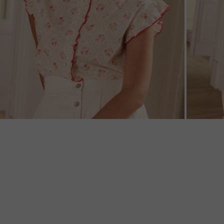
ZOOM
ZOO