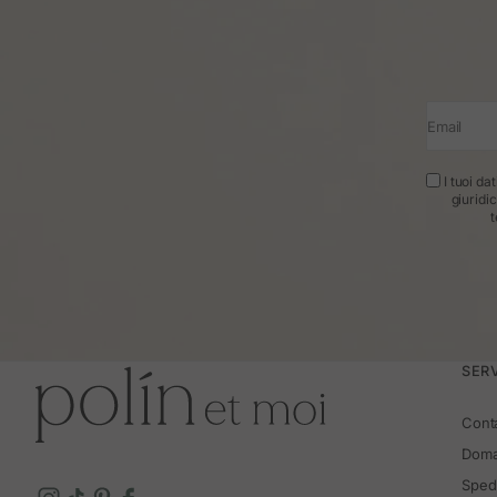
Email
I tuoi da
giuridi
t
SERV
Cont
Doma
Spedi