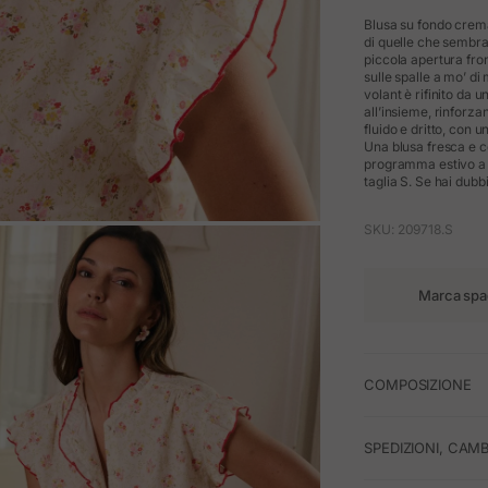
Blusa su fondo crema 
di quelle che sembra
piccola apertura fron
sulle spalle a mo’ d
volant è rifinito da 
all’insieme, rinforzan
fluido e dritto, con
Una blusa fresca e 
programma estivo a c
taglia S. Se hai dubbi
SKU: 209718.S
M
Marca spa
COMPOSIZIONE
SPEDIZIONI, CAMB