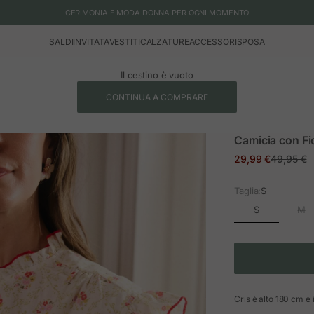
CERIMONIA E MODA DONNA PER OGNI MOMENTO
SALDI
INVITATA
VESTITI
CALZATURE
ACCESSORI
SPOSA
Il cestino è vuoto
CONTINUA A COMPRARE
Camicia con Fi
Prezzo in offerta
Prezzo n
29,99 €
49,95 €
Taglia:
S
S
M
Cris è alto 180 cm e 