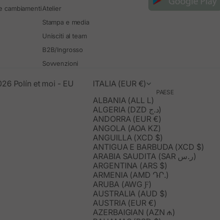
 e cambiamenti
Atelier
Stampa e media
Unisciti al team
B2B/Ingrosso
Sovvenzioni
26 Polín et moi - EU
ITALIA (EUR €)
PAESE
ALBANIA (ALL L)
ALGERIA (DZD د.ج)
ANDORRA (EUR €)
ANGOLA (AOA KZ)
ANGUILLA (XCD $)
ANTIGUA E BARBUDA (XCD $)
ARABIA SAUDITA (SAR ر.س)
ARGENTINA (ARS $)
ARMENIA (AMD ԴՐ.)
ARUBA (AWG Ƒ)
AUSTRALIA (AUD $)
AUSTRIA (EUR €)
AZERBAIGIAN (AZN ₼)