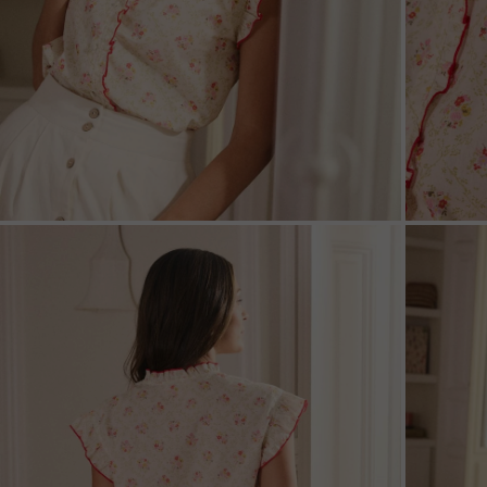
ZOOM
ZOO