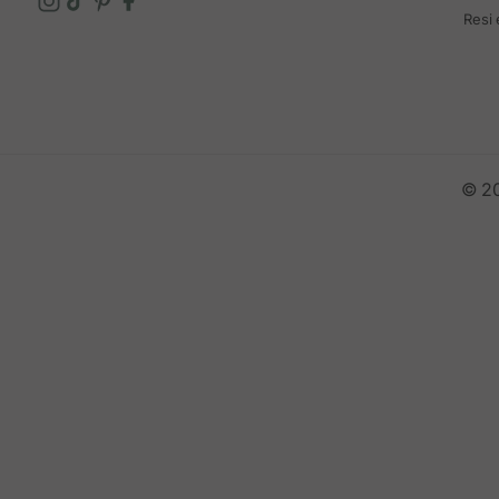
Resi
© 20