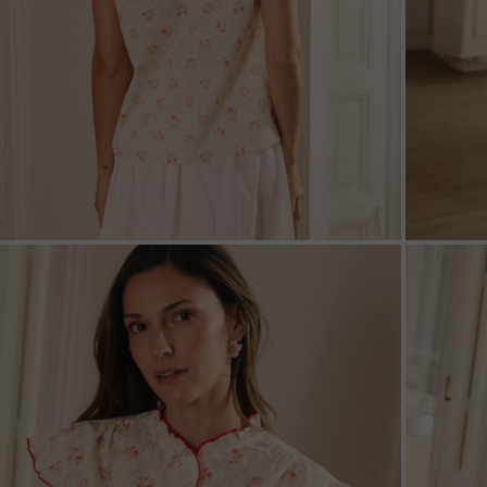
ZOOM
ZOO