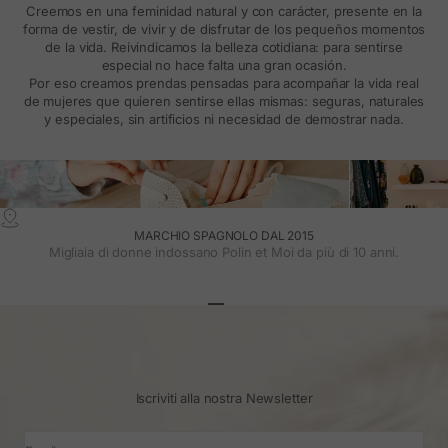
Creemos en una feminidad natural y con carácter, presente en la
forma de vestir, de vivir y de disfrutar de los pequeños momentos
de la vida. Reivindicamos la belleza cotidiana: para sentirse
especial no hace falta una gran ocasión.
Por eso creamos prendas pensadas para acompañar la vida real
de mujeres que quieren sentirse ellas mismas: seguras, naturales
y especiales, sin artificios ni necesidad de demostrar nada.
MARCHIO SPAGNOLO DAL 2015
Migliaia di donne indossano Polin et Moi da più di 10 anni.
Vai all'articolo 1
Vai all'articolo 2
Vai all'articolo 3
Iscriviti alla nostra Newsletter