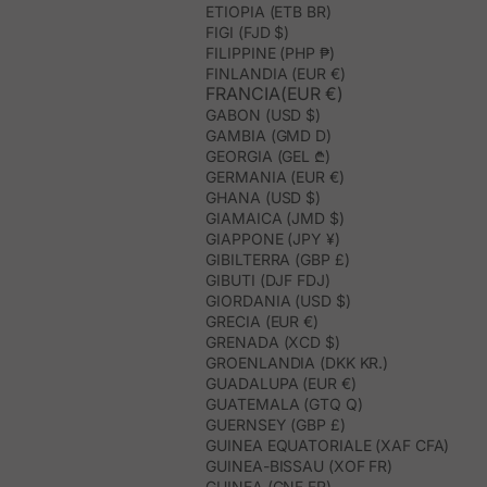
ETIOPIA (ETB BR)
FIGI (FJD $)
FILIPPINE (PHP ₱)
FINLANDIA (EUR €)
FRANCIA(EUR €)
GABON (USD $)
GAMBIA (GMD D)
GEORGIA (GEL ₾)
GERMANIA (EUR €)
GHANA (USD $)
GIAMAICA (JMD $)
GIAPPONE (JPY ¥)
GIBILTERRA (GBP £)
GIBUTI (DJF FDJ)
GIORDANIA (USD $)
GRECIA (EUR €)
GRENADA (XCD $)
GROENLANDIA (DKK KR.)
GUADALUPA (EUR €)
GUATEMALA (GTQ Q)
GUERNSEY (GBP £)
GUINEA EQUATORIALE (XAF CFA)
GUINEA-BISSAU (XOF FR)
GUINEA (GNF FR)