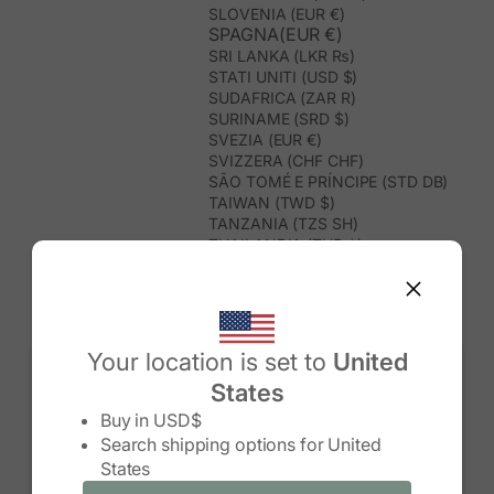
SLOVENIA (EUR €)
SPAGNA(EUR €)
SRI LANKA (LKR ₨)
STATI UNITI (USD $)
SUDAFRICA (ZAR R)
SURINAME (SRD $)
SVEZIA (EUR €)
SVIZZERA (CHF CHF)
SÃO TOMÉ E PRÍNCIPE (STD DB)
TAIWAN (TWD $)
TANZANIA (TZS SH)
THAILANDIA (THB ฿)
TIMOR EST (USD $)
TOGO (XOF FR)
TONGA (TOP T$)
TRINIDAD E TOBAGO (TTD $)
TUNISIA (USD $)
Your location is set to
United
TURCHIA (TRY ₺)
States
TURKMENISTAN (USD $)
Change country/region
TUVALU (AUD $)
Buy in
USD$
UGANDA (UGX USH)
Search shipping options for
United
UNGHERIA (EUR €)
States
URUGUAY (UYU $U)