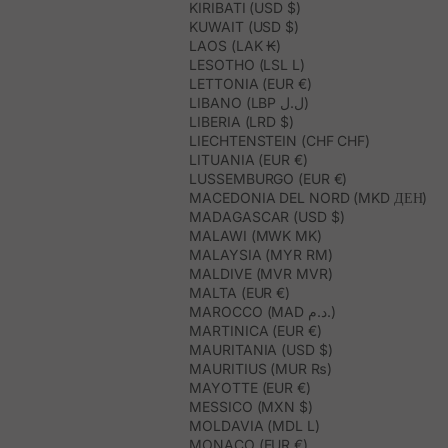
KIRIBATI (USD $)
KUWAIT (USD $)
LAOS (LAK ₭)
LESOTHO (LSL L)
LETTONIA (EUR €)
LIBANO (LBP ل.ل)
LIBERIA (LRD $)
LIECHTENSTEIN (CHF CHF)
LITUANIA (EUR €)
LUSSEMBURGO (EUR €)
MACEDONIA DEL NORD (MKD ДЕН)
MADAGASCAR (USD $)
MALAWI (MWK MK)
MALAYSIA (MYR RM)
MALDIVE (MVR MVR)
MALTA (EUR €)
MAROCCO (MAD د.م.)
MARTINICA (EUR €)
MAURITANIA (USD $)
MAURITIUS (MUR ₨)
MAYOTTE (EUR €)
MESSICO (MXN $)
MOLDAVIA (MDL L)
MONACO (EUR €)