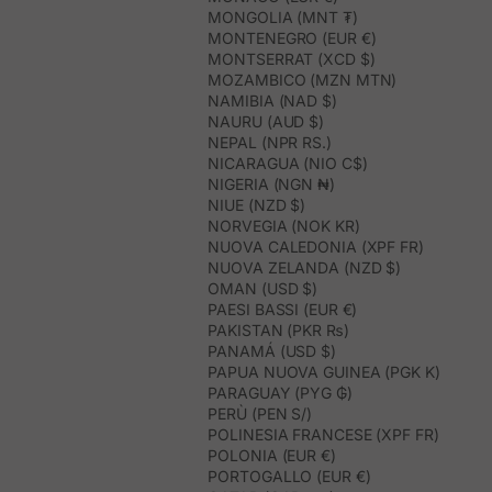
MONGOLIA (MNT ₮)
MONTENEGRO (EUR €)
MONTSERRAT (XCD $)
MOZAMBICO (MZN MTN)
NAMIBIA (NAD $)
NAURU (AUD $)
NEPAL (NPR RS.)
NICARAGUA (NIO C$)
NIGERIA (NGN ₦)
NIUE (NZD $)
NORVEGIA (NOK KR)
NUOVA CALEDONIA (XPF FR)
NUOVA ZELANDA (NZD $)
OMAN (USD $)
PAESI BASSI (EUR €)
PAKISTAN (PKR ₨)
PANAMÁ (USD $)
PAPUA NUOVA GUINEA (PGK K)
PARAGUAY (PYG ₲)
PERÙ (PEN S/)
POLINESIA FRANCESE (XPF FR)
POLONIA (EUR €)
PORTOGALLO (EUR €)