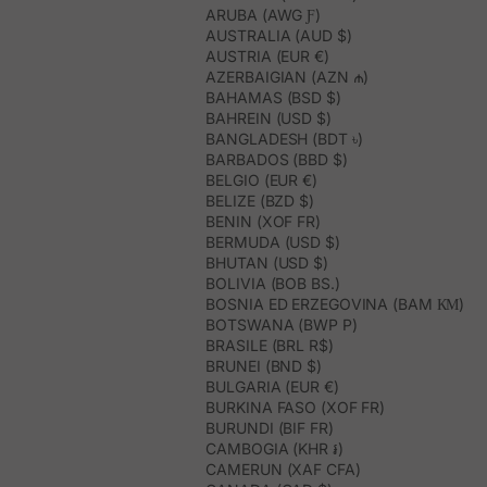
ARUBA (AWG Ƒ)
AUSTRALIA (AUD $)
AUSTRIA (EUR €)
AZERBAIGIAN (AZN ₼)
BAHAMAS (BSD $)
BAHREIN (USD $)
BANGLADESH (BDT ৳)
BARBADOS (BBD $)
BELGIO (EUR €)
BELIZE (BZD $)
BENIN (XOF FR)
BERMUDA (USD $)
BHUTAN (USD $)
BOLIVIA (BOB BS.)
BOSNIA ED ERZEGOVINA (BAM КМ)
BOTSWANA (BWP P)
BRASILE (BRL R$)
BRUNEI (BND $)
BULGARIA (EUR €)
BURKINA FASO (XOF FR)
BURUNDI (BIF FR)
CAMBOGIA (KHR ៛)
CAMERUN (XAF CFA)