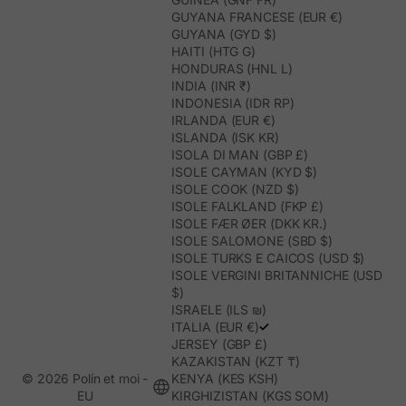
GUYANA FRANCESE (EUR €)
GUYANA (GYD $)
HAITI (HTG G)
HONDURAS (HNL L)
INDIA (INR ₹)
INDONESIA (IDR RP)
IRLANDA (EUR €)
ISLANDA (ISK KR)
ISOLA DI MAN (GBP £)
ISOLE CAYMAN (KYD $)
ISOLE COOK (NZD $)
ISOLE FALKLAND (FKP £)
ISOLE FÆR ØER (DKK KR.)
ISOLE SALOMONE (SBD $)
ISOLE TURKS E CAICOS (USD $)
ISOLE VERGINI BRITANNICHE (USD
$)
ISRAELE (ILS ₪)
ITALIA (EUR €)
JERSEY (GBP £)
KAZAKISTAN (KZT ₸)
© 2026 Polín et moi -
KENYA (KES KSH)
EU
KIRGHIZISTAN (KGS SOM)