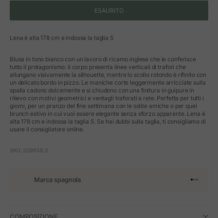
ESAURITO
Lena è alta 178 cm e indossa la taglia S
Blusa in tono bianco con un lavoro di ricamo inglese che le conferisce
tutto il protagonismo: il corpo presenta linee verticali di trafori che
allungano visivamente la silhouette, mentre lo scollo rotondo è rifinito con
un delicato bordo in pizzo. Le maniche corte leggermente arricciate sulla
spalla cadono dolcemente e si chiudono con una finitura in guipure in
rilievo con motivi geometrici e ventagli traforati a rete. Perfetta per tutti i
giorni, per un pranzo del fine settimana con le solite amiche o per quel
brunch estivo in cui vuoi essere elegante senza sforzo apparente. Lena è
alta 178 cm e indossa la taglia S. Se hai dubbi sulla taglia, ti consigliamo di
usare il consigliatore online.
SKU: 209656.S
Marca spagnola
Vai all'art
Vai all'a
Vai all'a
Vai all'
COMPOSIZIONE