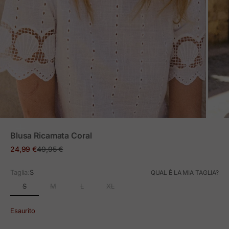
ZOOM
Blusa Ricamata Coral
Prezzo in offerta
Prezzo normale
24,99 €
49,95 €
Taglia:
S
QUAL È LA MIA TAGLIA?
S
M
L
XL
Esaurito