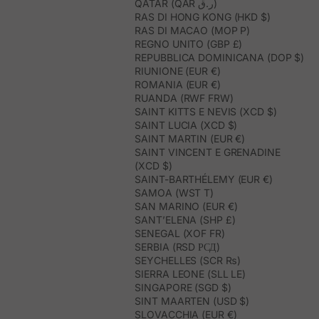
QATAR (QAR ر.ق)
RAS DI HONG KONG (HKD $)
RAS DI MACAO (MOP P)
REGNO UNITO (GBP £)
REPUBBLICA DOMINICANA (DOP $)
RIUNIONE (EUR €)
ROMANIA (EUR €)
RUANDA (RWF FRW)
SAINT KITTS E NEVIS (XCD $)
SAINT LUCIA (XCD $)
SAINT MARTIN (EUR €)
SAINT VINCENT E GRENADINE
(XCD $)
SAINT-BARTHÉLEMY (EUR €)
SAMOA (WST T)
SAN MARINO (EUR €)
SANT’ELENA (SHP £)
SENEGAL (XOF FR)
SERBIA (RSD РСД)
SEYCHELLES (SCR ₨)
SIERRA LEONE (SLL LE)
SINGAPORE (SGD $)
SINT MAARTEN (USD $)
SLOVACCHIA (EUR €)