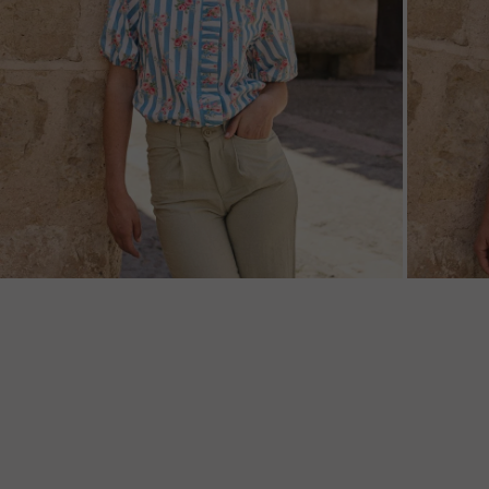
ZOOM
ZOO