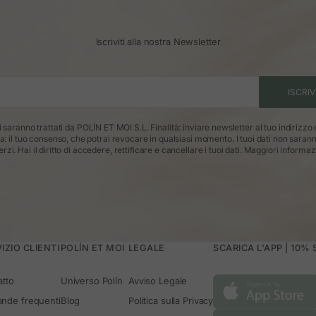
Iscriviti alla nostra Newsletter
ISCRIV
ti saranno trattati da POLÍN ET MOI S.L. Finalità: inviare newsletter al tuo indirizzo
ca: il tuo consenso, che potrai revocare in qualsiasi momento. I tuoi dati non saran
erzi. Hai il diritto di accedere, rettificare e cancellare i tuoi dati.
Maggiori informaz
IZIO CLIENTI
POLÍN ET MOI
LEGALE
SCARICA L'APP | 10%
atto
Universo Polín
Avviso Legale
nde frequenti
Blog
Politica sulla Privacy