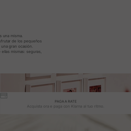
ás una misma.
isfrutar de los pequeños
a una gran ocasión.
 ellas mismas: seguras,
PAGA A RATE
Acquista ora e paga con Klarna al tuo ritmo.