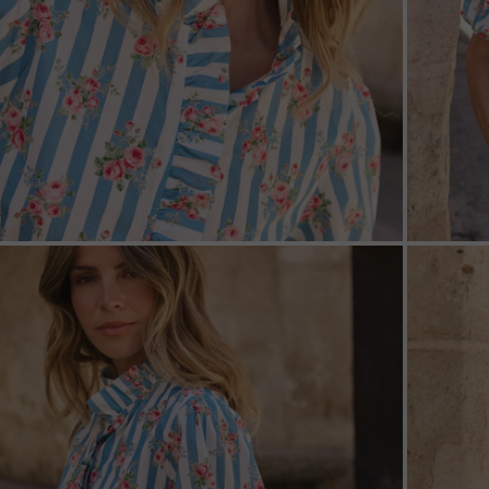
ZOOM
ZOO