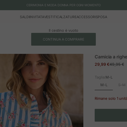
CERIMONIA E MODA DONNA PER OGNI MOMENTO
SALDI
INVITATA
VESTITI
CALZATURE
ACCESSORI
SPOSA
Il cestino è vuoto
CONTINUA A COMPRARE
Camicia a righe
Prezzo in offerta
Prezzo n
29,99 €
49,95 €
Taglia:
M-L
M-L
S-M
Rimane solo 1 unit