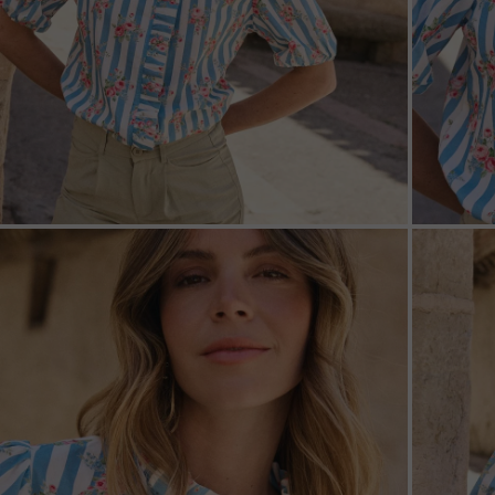
ZOOM
ZOO