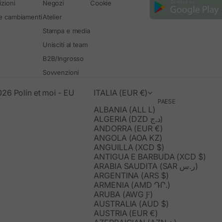
zioni
Negozi
Cookie
 e cambiamenti
Atelier
Stampa e media
Unisciti al team
B2B/Ingrosso
Sovvenzioni
26 Polín et moi - EU
ITALIA (EUR €)
PAESE
ALBANIA (ALL L)
ALGERIA (DZD د.ج)
ANDORRA (EUR €)
ANGOLA (AOA KZ)
ANGUILLA (XCD $)
ANTIGUA E BARBUDA (XCD $)
ARABIA SAUDITA (SAR ر.س)
ARGENTINA (ARS $)
ARMENIA (AMD ԴՐ.)
ARUBA (AWG Ƒ)
AUSTRALIA (AUD $)
AUSTRIA (EUR €)