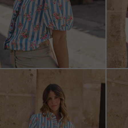
ZOOM
ZOO