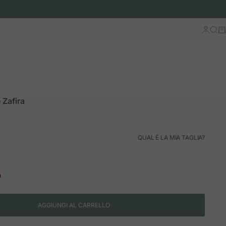
Accedi
Cerc
Ca
 Zafira
ormale
QUAL È LA MIA TAGLIA?
à
AGGIUNGI AL CARRELLO