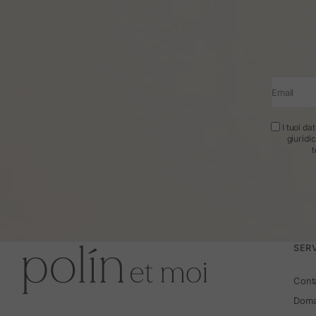
Email
I tuoi da
giuridi
t
SERV
Cont
Doma