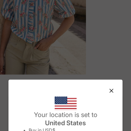
M
Change country/region
Your location is set to
United States
Buy in
USD$