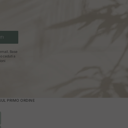
ITI
 email. Base
no ceduti a
ioni
 SUL PRIMO ORDINE