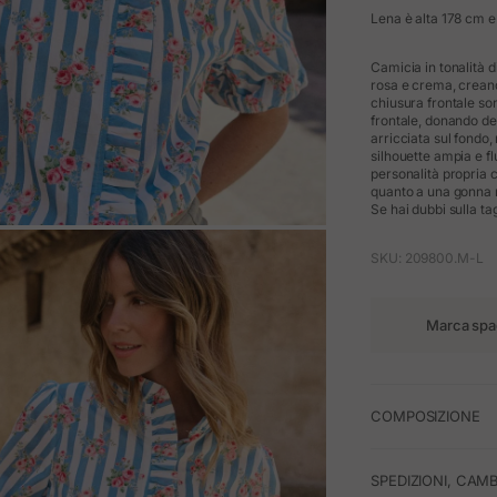
Lena è alta 178 cm e 
Camicia in tonalità d
rosa e crema, creando
chiusura frontale son
frontale, donando de
arricciata sul fondo,
silhouette ampia e f
personalità propria c
quanto a una gonna mi
Se hai dubbi sulla tag
M
SKU: 209800.M-L
Marca spa
COMPOSIZIONE
SPEDIZIONI, CAMB