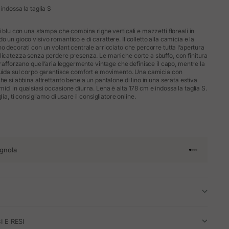
indossa la taglia S
i blu con una stampa che combina righe verticali e mazzetti floreali in
 un gioco visivo romantico e di carattere. Il colletto alla camicia e la
o decorati con un volant centrale arricciato che percorre tutta l’apertura
licatezza senza perdere presenza. Le maniche corte a sbuffo, con finitura
 rafforzano quell’aria leggermente vintage che definisce il capo, mentre la
luida sul corpo garantisce comfort e movimento. Una camicia con
he si abbina altrettanto bene a un pantalone di lino in una serata estiva
di in qualsiasi occasione diurna. Lena è alta 178 cm e indossa la taglia S.
lia, ti consigliamo di usare il consigliatore online.
gnola
Vai all'articol
Vai all'artico
Vai all'artic
Vai all'arti
I E RESI