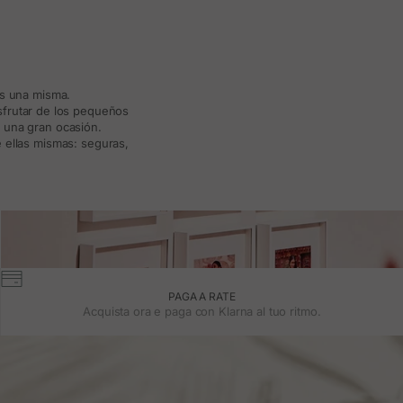
ás una misma.
isfrutar de los pequeños
a una gran ocasión.
 ellas mismas: seguras,
PAGA A RATE
Acquista ora e paga con Klarna al tuo ritmo.