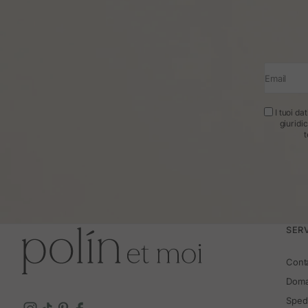
Email
I tuoi da
giuridi
t
SERV
Cont
Doma
Spedi