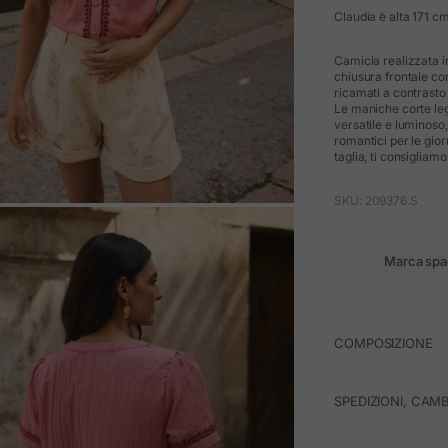
Claudia è alta 171 cm
Camicia realizzata in
chiusura frontale con
ricamati a contrasto 
Le maniche corte le
versatile e luminoso,
romantici per le gior
taglia, ti consigliamo
SKU: 209376.S
M
Marca spa
COMPOSIZIONE
SPEDIZIONI, CAMB