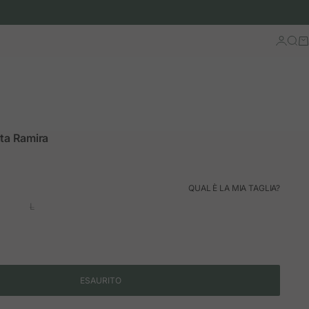
Accedi
Cerc
Ca
ta Ramira
rmale
QUAL È LA MIA TAGLIA?
L
ESAURITO