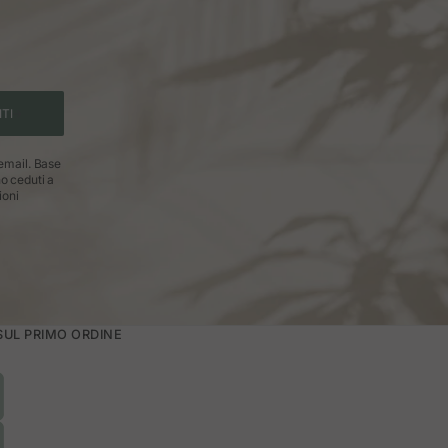
ITI
 email. Base
no ceduti a
ioni
 SUL PRIMO ORDINE