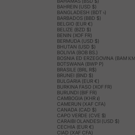
BAHAMAS (BSD $)
BAHREIN (USD $)
BANGLADESH (BDT ৳)
BARBADOS (BBD $)
BELGIO (EUR €)
BELIZE (BZD $)
BENIN (XOF FR)
BERMUDA (USD $)
BHUTAN (USD $)
BOLIVIA (BOB BS.)
BOSNIA ED ERZEGOVINA (BAM КМ
BOTSWANA (BWP P)
BRASILE (BRL R$)
BRUNEI (BND $)
BULGARIA (EUR €)
BURKINA FASO (XOF FR)
BURUNDI (BIF FR)
CAMBOGIA (KHR ៛)
CAMERUN (XAF CFA)
CANADA (CAD $)
CAPO VERDE (CVE $)
CARAIBI OLANDESI (USD $)
CECHIA (EUR €)
CIAD (XAF CFA)