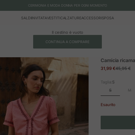
CERIMONIA E MODA DONNA PER OGNI MOMENTO
SALDI
INVITATA
VESTITI
CALZATURE
ACCESSORI
SPOSA
Il cestino è vuoto
CONTINUA A COMPRARE
Camicia ricama
Prezzo in offerta
Prezzo no
31,99 €
45,95 €
Taglia:
S
S
M
Esaurito