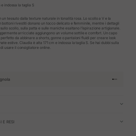
 e indossa la taglia S
 un tessuto dalla texture naturale in tonalità rosa. Lo scollo a V e la
 bottoni rivestiti donano un tocco delicato e femminile, mentre i dettagli
sullo scollo, sulla patta e sulle maniche esaltano l’ispirazione artigianale.
ggermente arricciate aggiungono un volume sottile e comfort. Un capo
 perfetto da abbinare a shorts, gonne o pantaloni fluidi per creare look
nate estive. Claudia è alta 171 cm e indossa la taglia S. Se hai dubbi sulla
 di usare il consigliatore online.
gnola
Vai all'articol
Vai all'artico
Vai all'artic
Vai all'arti
I E RESI