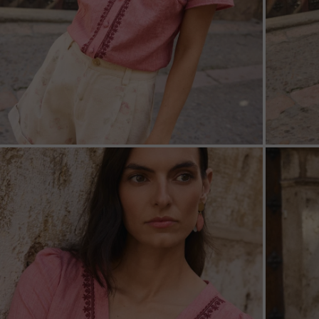
ZOOM
ZOO