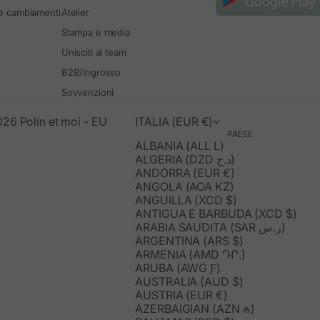
 e cambiamenti
Atelier
Stampa e media
Unisciti al team
B2B/Ingrosso
Sovvenzioni
26 Polín et moi - EU
ITALIA (EUR €)
PAESE
ALBANIA (ALL L)
ALGERIA (DZD د.ج)
ANDORRA (EUR €)
ANGOLA (AOA KZ)
ANGUILLA (XCD $)
ANTIGUA E BARBUDA (XCD $)
ARABIA SAUDITA (SAR ر.س)
ARGENTINA (ARS $)
ARMENIA (AMD ԴՐ.)
ARUBA (AWG Ƒ)
AUSTRALIA (AUD $)
AUSTRIA (EUR €)
AZERBAIGIAN (AZN ₼)