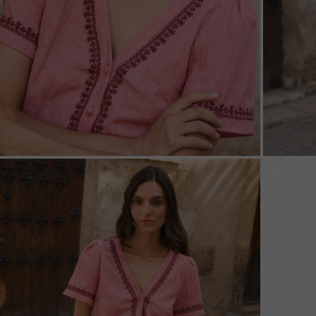
ZOOM
ZOO