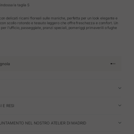
indossa la taglia S
on delicati ricami floreali sulle maniche, perfetta per un look elegante e
 con scollo rotondo e tessuto leggero che offre freschezza e comfort. Un
 per l’ufficio, passeggiate, pranzi speciali, pomeriggi primaverili o fughe
gnola
Vai all'articol
Vai all'artico
Vai all'artic
Vai all'arti
I E RESI
UNTAMENTO NEL NOSTRO ATELIER DI MADRID