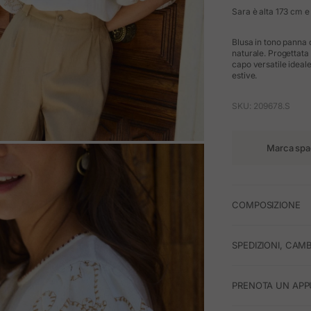
Sara è alta 173 cm e 
Blusa in tono panna c
naturale. Progettata
capo versatile ideale
estive.
SKU: 209678.S
Marca spa
M
COMPOSIZIONE
SPEDIZIONI, CAMB
PRENOTA UN APP