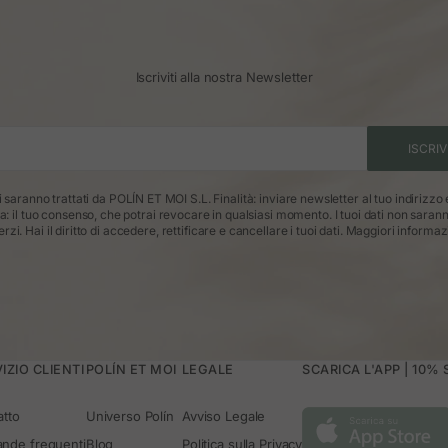
Iscriviti alla nostra Newsletter
ISCRIV
ti saranno trattati da POLÍN ET MOI S.L. Finalità: inviare newsletter al tuo indirizzo
ca: il tuo consenso, che potrai revocare in qualsiasi momento. I tuoi dati non saran
erzi. Hai il diritto di accedere, rettificare e cancellare i tuoi dati.
Maggiori informaz
IZIO CLIENTI
POLÍN ET MOI
LEGALE
SCARICA L'APP | 10%
atto
Universo Polín
Avviso Legale
nde frequenti
Blog
Politica sulla Privacy