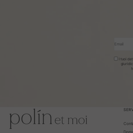
Email
I tuoi da
giuridi
t
SERV
Cont
Doma