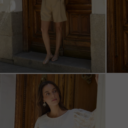
ZOOM
ZOO