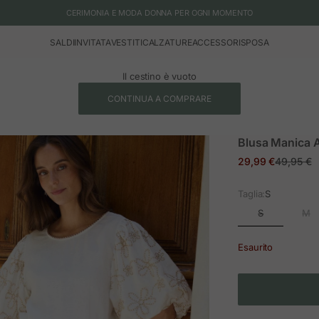
CERIMONIA E MODA DONNA PER OGNI MOMENTO
SALDI
INVITATA
VESTITI
CALZATURE
ACCESSORI
SPOSA
Il cestino è vuoto
CONTINUA A COMPRARE
Blusa Manica A
Prezzo in offerta
Prezzo n
29,99 €
49,95 €
Taglia:
S
S
M
Esaurito