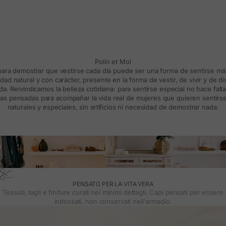
Polín et Moi
 para demostrar que vestirse cada día puede ser una forma de sentirse m
d natural y con carácter, presente en la forma de vestir, de vivir y de d
a. Reivindicamos la belleza cotidiana: para sentirse especial no hace falt
s pensadas para acompañar la vida real de mujeres que quieren sentirse
naturales y especiales, sin artificios ni necesidad de demostrar nada.
PENSATO PER LA VITA VERA
Tessuti, tagli e finiture curati nei minimi dettagli. Capi pensati per essere
indossati, non conservati nell'armadio.