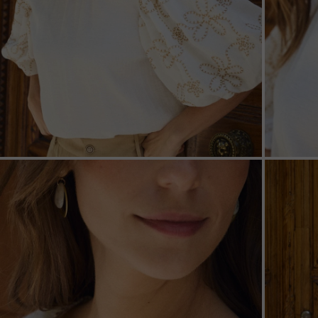
ZOOM
ZOO