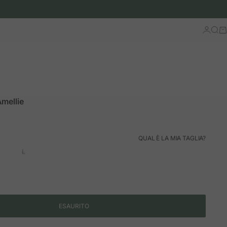
Accedi
Cerc
Ca
mellie
ormale
QUAL È LA MIA TAGLIA?
L
ESAURITO