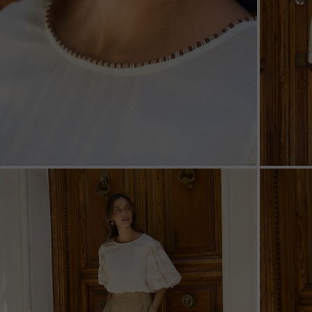
ZOOM
ZOO