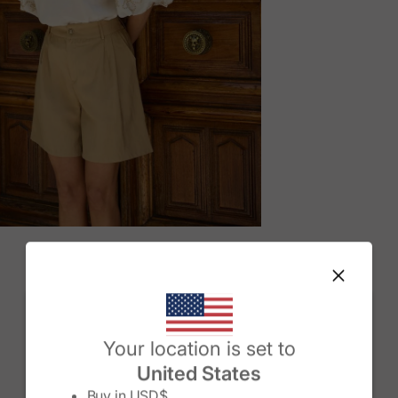
M
Change country/region
Your location is set to
United States
Buy in
USD$