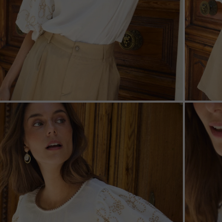
ZOOM
ZOO