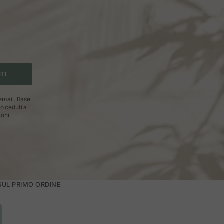
ITI
 email. Base
no ceduti a
ioni
 SUL PRIMO ORDINE