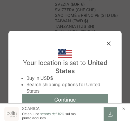
SVEZIA (EUR €)
SVIZZERA (CHF CHF)
SÃO TOMÉ E PRÍNCIPE (STD DB)
TAIWAN (TWD $)
TANZANIA (TZS SH)
THAILANDIA (THB ฿)
TIMOR EST (USD $)
TOGO (XOF FR)
TONGA (TOP T$)
TRINIDAD E TOBAGO (TTD $)
TUNISIA (USD $)
Your location is set to
United
TURCHIA (TRY ₺)
States
TURKMENISTAN (USD $)
Change country/region
TUVALU (AUD $)
Buy in
USD$
UGANDA (UGX USH)
Search shipping options for
United
UNGHERIA (EUR €)
States
URUGUAY (UYU $U)
UZBEKISTAN (UZS SO'M)
Continue
Continue
VANUATU (VUV VT)
SCARICA
Change country/region and language
Cancel
VENEZUELA (USD $)
Ottieni uno
sconto del 10%
sul tuo
VIETNAM (VND ₫)
primo acquisto
WALLIS E FUTUNA (XPF FR)
ZAMBIA (ZMW K)