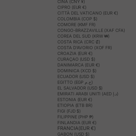
CINA (CNY ¥)
CIPRO (EUR €)
CITTÀ DEL VATICANO (EUR €)
COLOMBIA (COP $)
COMORE (KMF FR)
CONGO-BRAZZAVILLE (XAF CFA)
COREA DEL SUD (KRW ₩)
COSTA RICA (CRC ₡)
COSTA D’AVORIO (XOF FR)
CROAZIA (EUR €)
CURAÇAO (USD $)
DANIMARCA (EUR €)
DOMINICA (XCD $)
ECUADOR (USD $)
EGITTO (EGP ج.م)
EL SALVADOR (USD $)
EMIRATI ARABI UNITI (AED د.إ)
ESTONIA (EUR €)
ETIOPIA (ETB BR)
FIGI (FJD $)
FILIPPINE (PHP ₱)
FINLANDIA (EUR €)
FRANCIA(EUR €)
GABON (USD $)