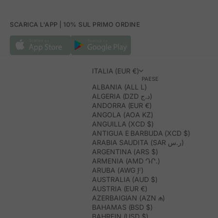
SCARICA L'APP | 10% SUL PRIMO ORDINE
ITALIA (EUR €)
PAESE
ALBANIA (ALL L)
ALGERIA (DZD د.ج)
ANDORRA (EUR €)
ANGOLA (AOA KZ)
ANGUILLA (XCD $)
ANTIGUA E BARBUDA (XCD $)
ARABIA SAUDITA (SAR ر.س)
ARGENTINA (ARS $)
ARMENIA (AMD ԴՐ.)
ARUBA (AWG Ƒ)
AUSTRALIA (AUD $)
AUSTRIA (EUR €)
AZERBAIGIAN (AZN ₼)
BAHAMAS (BSD $)
BAHREIN (USD $)