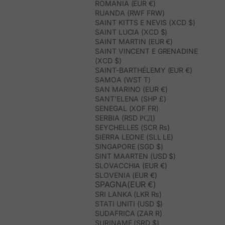
ROMANIA (EUR €)
RUANDA (RWF FRW)
SAINT KITTS E NEVIS (XCD $)
SAINT LUCIA (XCD $)
SAINT MARTIN (EUR €)
SAINT VINCENT E GRENADINE
(XCD $)
SAINT-BARTHÉLEMY (EUR €)
SAMOA (WST T)
SAN MARINO (EUR €)
SANT’ELENA (SHP £)
SENEGAL (XOF FR)
SERBIA (RSD РСД)
SEYCHELLES (SCR ₨)
SIERRA LEONE (SLL LE)
SINGAPORE (SGD $)
SINT MAARTEN (USD $)
SLOVACCHIA (EUR €)
SLOVENIA (EUR €)
SPAGNA(EUR €)
SRI LANKA (LKR ₨)
STATI UNITI (USD $)
SUDAFRICA (ZAR R)
SURINAME (SRD $)