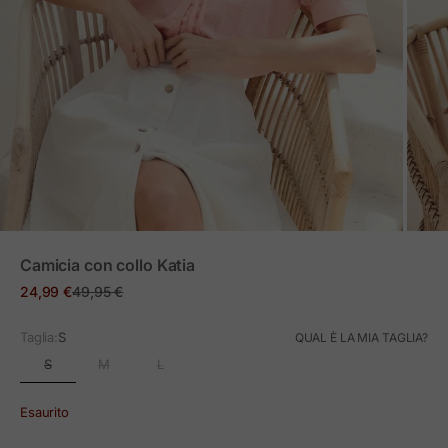
ZOOM
Camicia con collo Katia
Prezzo in offerta
Prezzo normale
24,99 €
49,95 €
Taglia:
S
QUAL È LA MIA TAGLIA?
S
M
L
Esaurito