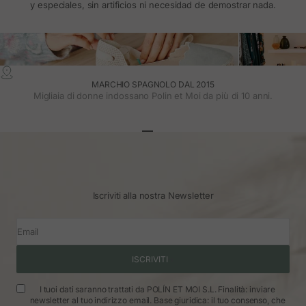
y especiales, sin artificios ni necesidad de demostrar nada.
MARCHIO SPAGNOLO DAL 2015
Migliaia di donne indossano Polin et Moi da più di 10 anni.
Vai all'articolo 1
Vai all'articolo 2
Vai all'articolo 3
Iscriviti alla nostra Newsletter
Email
ISCRIVITI
I tuoi dati saranno trattati da POLÍN ET MOI S.L. Finalità: inviare
newsletter al tuo indirizzo email. Base giuridica: il tuo consenso, che