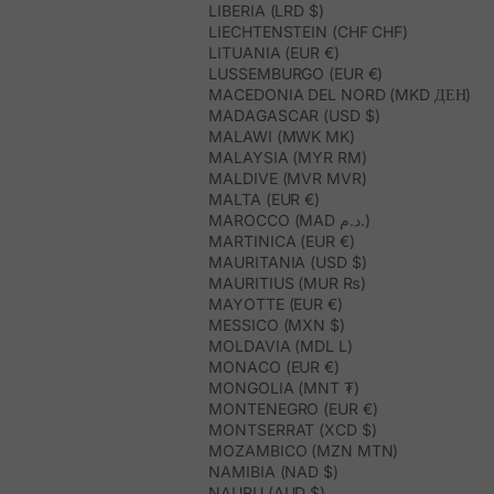
LIBERIA (LRD $)
LIECHTENSTEIN (CHF CHF)
LITUANIA (EUR €)
LUSSEMBURGO (EUR €)
MACEDONIA DEL NORD (MKD ДЕН)
MADAGASCAR (USD $)
MALAWI (MWK MK)
MALAYSIA (MYR RM)
MALDIVE (MVR MVR)
MALTA (EUR €)
MAROCCO (MAD د.م.)
MARTINICA (EUR €)
MAURITANIA (USD $)
MAURITIUS (MUR ₨)
MAYOTTE (EUR €)
MESSICO (MXN $)
MOLDAVIA (MDL L)
MONACO (EUR €)
MONGOLIA (MNT ₮)
MONTENEGRO (EUR €)
MONTSERRAT (XCD $)
MOZAMBICO (MZN MTN)
NAMIBIA (NAD $)
NAURU (AUD $)