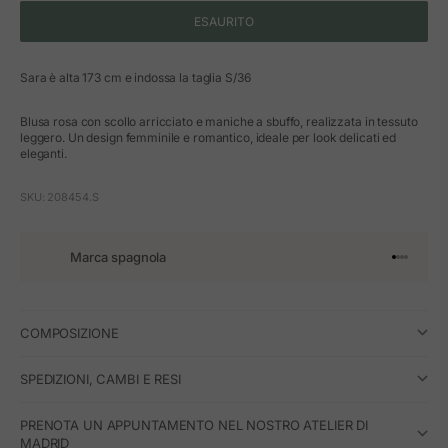
ESAURITO
Sara è alta 173 cm e indossa la taglia S/36
Blusa rosa con scollo arricciato e maniche a sbuffo, realizzata in tessuto
leggero. Un design femminile e romantico, ideale per look delicati ed
eleganti.
SKU: 208454.S
Marca spagnola
Vai all'art
Vai all'a
Vai all'a
Vai all'
COMPOSIZIONE
SPEDIZIONI, CAMBI E RESI
PRENOTA UN APPUNTAMENTO NEL NOSTRO ATELIER DI
MADRID