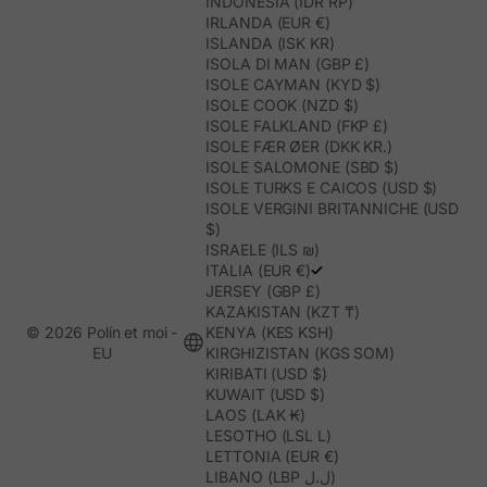
INDONESIA (IDR RP)
IRLANDA (EUR €)
ISLANDA (ISK KR)
ISOLA DI MAN (GBP £)
ISOLE CAYMAN (KYD $)
ISOLE COOK (NZD $)
ISOLE FALKLAND (FKP £)
ISOLE FÆR ØER (DKK KR.)
ISOLE SALOMONE (SBD $)
ISOLE TURKS E CAICOS (USD $)
ISOLE VERGINI BRITANNICHE (USD
$)
ISRAELE (ILS ₪)
ITALIA (EUR €)
JERSEY (GBP £)
KAZAKISTAN (KZT ₸)
© 2026 Polín et moi -
KENYA (KES KSH)
EU
KIRGHIZISTAN (KGS SOM)
KIRIBATI (USD $)
KUWAIT (USD $)
LAOS (LAK ₭)
LESOTHO (LSL L)
LETTONIA (EUR €)
LIBANO (LBP ل.ل)