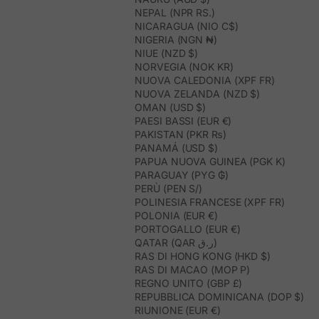
NEPAL (NPR RS.)
NICARAGUA (NIO C$)
NIGERIA (NGN ₦)
NIUE (NZD $)
NORVEGIA (NOK KR)
NUOVA CALEDONIA (XPF FR)
NUOVA ZELANDA (NZD $)
OMAN (USD $)
PAESI BASSI (EUR €)
PAKISTAN (PKR ₨)
PANAMÁ (USD $)
PAPUA NUOVA GUINEA (PGK K)
PARAGUAY (PYG ₲)
PERÙ (PEN S/)
POLINESIA FRANCESE (XPF FR)
POLONIA (EUR €)
PORTOGALLO (EUR €)
QATAR (QAR ر.ق)
RAS DI HONG KONG (HKD $)
RAS DI MACAO (MOP P)
REGNO UNITO (GBP £)
REPUBBLICA DOMINICANA (DOP $)
RIUNIONE (EUR €)