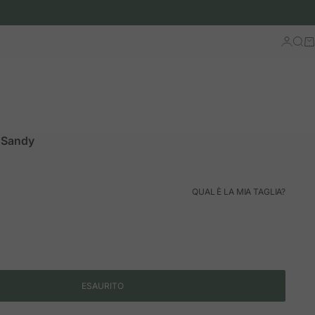
Accedi
Cerc
Ca
 Sandy
rmale
QUAL È LA MIA TAGLIA?
ESAURITO