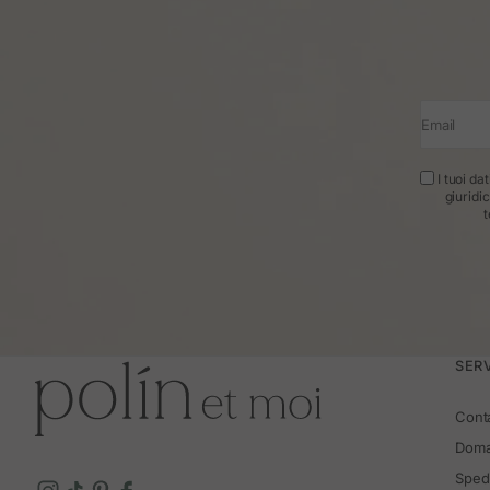
Email
I tuoi da
giuridi
t
SERV
Cont
Doma
Spedi