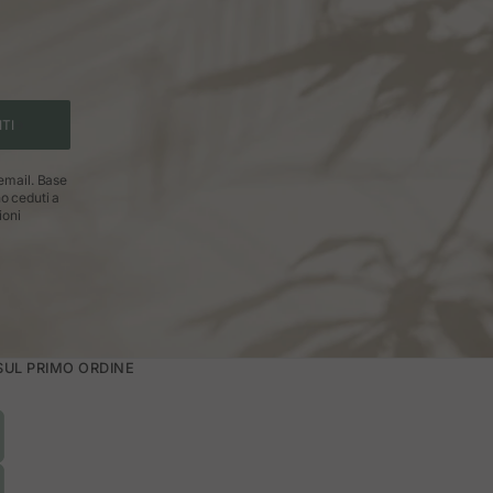
ITI
 email. Base
no ceduti a
ioni
 SUL PRIMO ORDINE