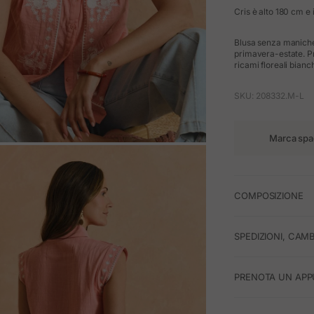
Cris è alto 180 cm e 
Blusa senza maniche i
primavera-estate. Pro
ricami floreali bianch
SKU: 208332.M-L
Marca spa
M
COMPOSIZIONE
SPEDIZIONI, CAMB
PRENOTA UN APP