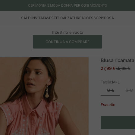
CERIMONIA E MODA DONNA PER OGNI MOMENTO
SALDI
INVITATA
VESTITI
CALZATURE
ACCESSORI
SPOSA
Il cestino è vuoto
CONTINUA A COMPRARE
Blusa ricamata
Prezzo in offerta
Prezzo no
27,99 €
55,95 €
Taglia:
M-L
M-L
S-M
Esaurito