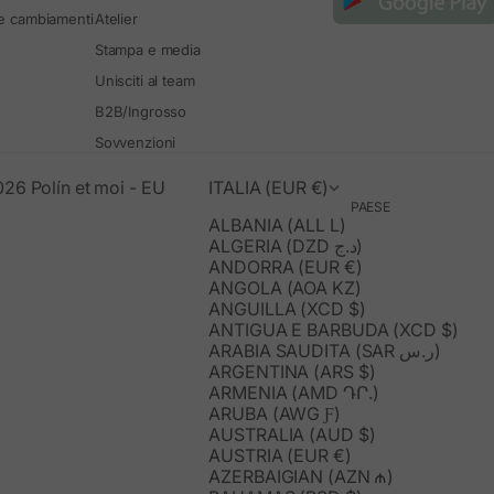
 e cambiamenti
Atelier
Stampa e media
Unisciti al team
B2B/Ingrosso
Sovvenzioni
26 Polín et moi - EU
ITALIA (EUR €)
PAESE
ALBANIA (ALL L)
ALGERIA (DZD د.ج)
ANDORRA (EUR €)
ANGOLA (AOA KZ)
ANGUILLA (XCD $)
ANTIGUA E BARBUDA (XCD $)
ARABIA SAUDITA (SAR ر.س)
ARGENTINA (ARS $)
ARMENIA (AMD ԴՐ.)
ARUBA (AWG Ƒ)
AUSTRALIA (AUD $)
AUSTRIA (EUR €)
AZERBAIGIAN (AZN ₼)