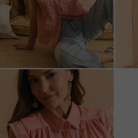
ZOOM
ZOO