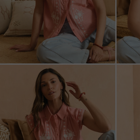
ZOOM
ZOO