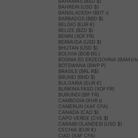
BAHAMAS (BSD $)
BAHREIN (USD $)
BANGLADESH (BDT ৳)
BARBADOS (BBD $)
BELGIO (EUR €)
BELIZE (BZD $)
BENIN (XOF FR)
BERMUDA (USD $)
BHUTAN (USD $)
BOLIVIA (BOB BS.)
BOSNIA ED ERZEGOVINA (BAM КМ
BOTSWANA (BWP P)
BRASILE (BRL R$)
BRUNEI (BND $)
BULGARIA (EUR €)
BURKINA FASO (XOF FR)
BURUNDI (BIF FR)
CAMBOGIA (KHR ៛)
CAMERUN (XAF CFA)
CANADA (CAD $)
CAPO VERDE (CVE $)
CARAIBI OLANDESI (USD $)
CECHIA (EUR €)
CIAD (XAF CFA)