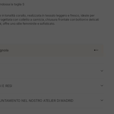
indossa la taglia S
n tonalità corallo, realizzata in tessuto leggero e fresco, ideale per
gettata con colletto a camicia, chiusura frontale con bottoni e delicati
i, offre uno stile femminile e sofisticato.
gnola
Vai all'articol
Vai all'artico
Vai all'artic
Vai all'arti
I E RESI
UNTAMENTO NEL NOSTRO ATELIER DI MADRID