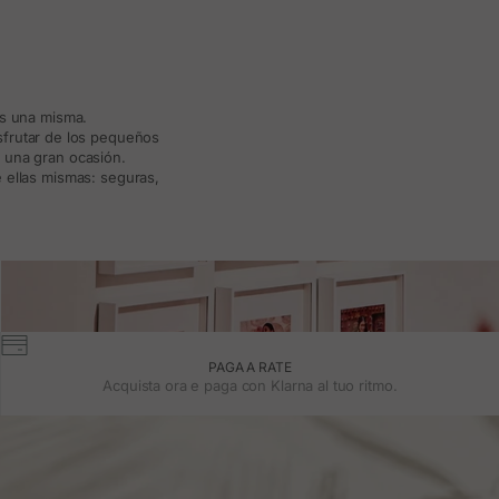
ás una misma.
isfrutar de los pequeños
a una gran ocasión.
 ellas mismas: seguras,
PAGA A RATE
Acquista ora e paga con Klarna al tuo ritmo.