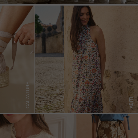
CALZATURE
ABITI