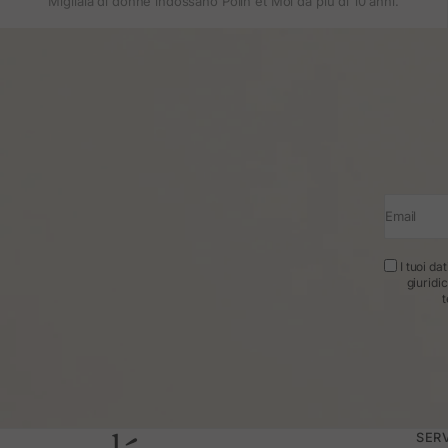
Migliaia di donne indossano Polin et Moi da più di 10 anni.
Email
I tuoi da
giuridi
t
SERV