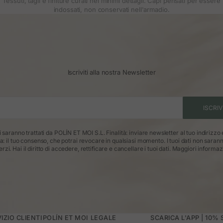
Tessuti, tagli e finiture curati nei minimi dettagli. Capi pensati per essere
indossati, non conservati nell'armadio.
Iscriviti alla nostra Newsletter
ISCRIV
ti saranno trattati da POLÍN ET MOI S.L. Finalità: inviare newsletter al tuo indirizzo
ca: il tuo consenso, che potrai revocare in qualsiasi momento. I tuoi dati non saran
erzi. Hai il diritto di accedere, rettificare e cancellare i tuoi dati.
Maggiori informaz
IZIO CLIENTI
POLÍN ET MOI
LEGALE
SCARICA L'APP | 10%