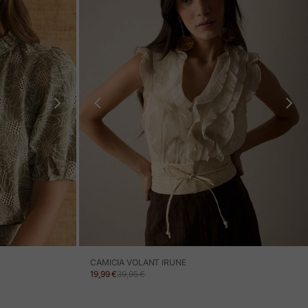
CAMICIA VOLANT IRUNE
PREZZO IN OFFERTA
PREZZO NORMALE
19,99 €
39,95 €