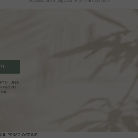
Acquista ora e paga con Klarna al tuo ritmo.
ITI
 email. Base
no ceduti a
ioni
 SUL PRIMO ORDINE