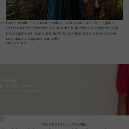
come adattarlo al quotidiano
Come vestirsi a un matrimonio d'inverno con stile ed eleganza
Vestirsi per un matrimonio d'inverno è, in fondo, un'opportunità.
L'occasione per esplorare texture, sovrapposizioni e colori che
solo questa stagione permette.
LEGGI DI PIÙ
E STESSI.
o per donne che vogliono
naturale e senza sforzo.
PENSATO PER LA VITA VERA