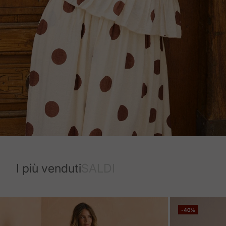
I più venduti
SALDI
-40%