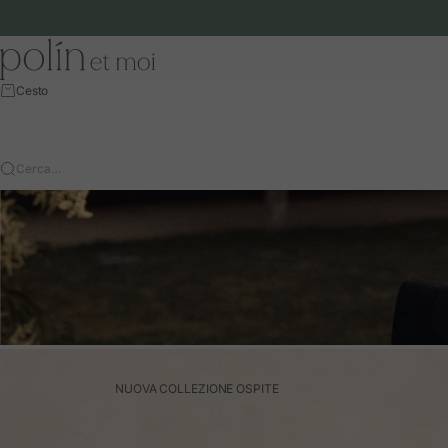
Vai al contenuto
Polín et moi - EU
Cesto
Cerca…
NUOVA COLLEZIONE OSPITE