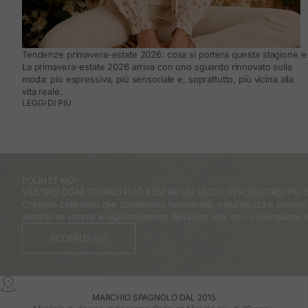
Tendenze primavera-estate 2026: cosa si porterà questa stagione e 
La primavera-estate 2026 arriva con uno sguardo rinnovato sulla
moda: più espressiva, più sensoriale e, soprattutto, più vicina alla
vita reale.
LEGGI DI PIÙ
POLÍN ET MOI
VESTIRSI OGNI GIORNO PUÒ ESSERE UN MODO PER SENTIRSI PIÙ S
Creiamo collezioni che combinano femminilità, naturalezza e criteri
sentirsi se stesse in ogni momento della loro vita, con un'eleganza 
SCOPRI DI PIÙ
MARCHIO SPAGNOLO DAL 2015