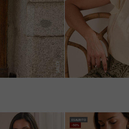
SALDI
ESAURITO
-50%