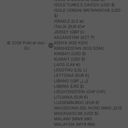
ISOLE TURKS E CAICOS (USD $)
ISOLE VERGINI BRITANNICHE (USD
$)
ISRAELE (ILS ₪)
ITALIA (EUR €)
JERSEY (GBP £)
KAZAKISTAN (KZT ₸)
© 2026 Polín et moi -
KENYA (KES KSH)
EU
KIRGHIZISTAN (KGS SOM)
KIRIBATI (USD $)
KUWAIT (USD $)
LAOS (LAK ₭)
LESOTHO (LSL L)
LETTONIA (EUR €)
LIBANO (LBP ل.ل)
LIBERIA (LRD $)
LIECHTENSTEIN (CHF CHF)
LITUANIA (EUR €)
LUSSEMBURGO (EUR €)
MACEDONIA DEL NORD (MKD ДЕН)
MADAGASCAR (USD $)
MALAWI (MWK MK)
MALAYSIA (MYR RM)