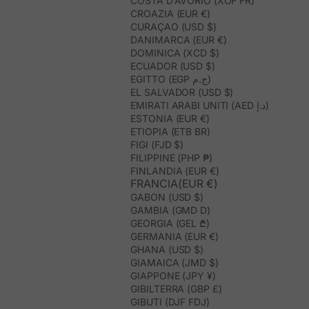
COSTA D’AVORIO (XOF FR)
CROAZIA (EUR €)
CURAÇAO (USD $)
DANIMARCA (EUR €)
DOMINICA (XCD $)
ECUADOR (USD $)
EGITTO (EGP ج.م)
EL SALVADOR (USD $)
EMIRATI ARABI UNITI (AED د.إ)
ESTONIA (EUR €)
ETIOPIA (ETB BR)
FIGI (FJD $)
FILIPPINE (PHP ₱)
FINLANDIA (EUR €)
FRANCIA(EUR €)
GABON (USD $)
GAMBIA (GMD D)
GEORGIA (GEL ₾)
GERMANIA (EUR €)
GHANA (USD $)
GIAMAICA (JMD $)
GIAPPONE (JPY ¥)
GIBILTERRA (GBP £)
GIBUTI (DJF FDJ)