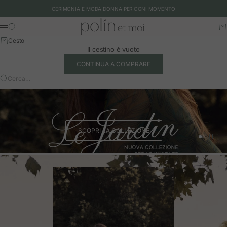
Vai al contenuto
CERIMONIA E MODA DONNA PER OGNI MOMENTO
Polín et moi - EU
Cerca
Ca
Menu
Cesto
Il cestino è vuoto
CONTINUA A COMPRARE
Cerca…
SCOPRI LA COLLEZIONE
Vai all'art
Vai all'a