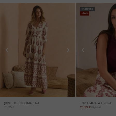
ESAURITO
-40%
VESTITO LUNGO MALENA
TOP A MAGLIA EIVORA
PREZZO IN OFFERTA
PREZZO IN OFFERTA
PREZZO NORMALE
75,95 €
23,99 €
39,95 €