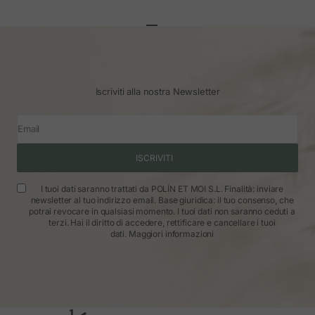
Vai all'articolo 1
Vai all'articolo 2
Vai all'articolo 3
Iscriviti alla nostra Newsletter
Email
ISCRIVITI
I tuoi dati saranno trattati da POLÍN ET MOI S.L. Finalità: inviare
newsletter al tuo indirizzo email. Base giuridica: il tuo consenso, che
potrai revocare in qualsiasi momento. I tuoi dati non saranno ceduti a
terzi. Hai il diritto di accedere, rettificare e cancellare i tuoi
dati.
Maggiori informazioni