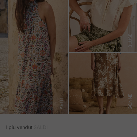
BLUSE
GONNE
ABITI
I più venduti
SALDI