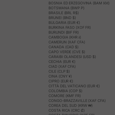
BOSNIA ED ERZEGOVINA (BAM КМ)
BOTSWANA (BWP P)
BRASILE (BRL R$)
BRUNEI (BND $)
BULGARIA (EUR €)
BURKINA FASO (XOF FR)
BURUNDI (BIF FR)
CAMBOGIA (KHR ៛)
CAMERUN (XAF CFA)
CANADA (CAD $)
CAPO VERDE (CVE $)
CARAIBI OLANDESI (USD $)
CECHIA (EUR €)
CIAD (XAF CFA)
CILE (CLP $)
CINA (CNY ¥)
CIPRO (EUR €)
CITTÀ DEL VATICANO (EUR €)
COLOMBIA (COP $)
COMORE (KMF FR)
CONGO-BRAZZAVILLE (XAF CFA)
COREA DEL SUD (KRW ₩)
COSTA RICA (CRC ₡)