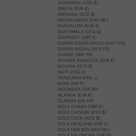
GIORDANIA (USD $)
GRECIA (EUR €)
GRENADA (XCD $)
GROENLANDIA (DKK KR.)
GUADALUPA (EUR €)
GUATEMALA (GTQ Q)
GUERNSEY (GBP £)
GUINEA EQUATORIALE (XAF CFA)
GUINEA-BISSAU (XOF FR)
GUINEA (GNF FR)
GUYANA FRANCESE (EUR €)
GUYANA (GYD $)
HAITI (HTG G)
HONDURAS (HNL L)
INDIA (INR ₹)
INDONESIA (IDR RP)
IRLANDA (EUR €)
ISLANDA (ISK KR)
ISOLA DI MAN (GBP £)
ISOLE CAYMAN (KYD $)
ISOLE COOK (NZD $)
ISOLE FALKLAND (FKP £)
ISOLE FÆR ØER (DKK KR.)
ISOLE SALOMONE (SBD $)