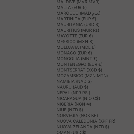
MALDIVE (MVR MVR)
MALTA (EUR €)
MAROCCO (MAD د.م.)
MARTINICA (EUR €)
MAURITANIA (USD $)
MAURITIUS (MUR ₨)
MAYOTTE (EUR €)
MESSICO (MXN $)
MOLDAVIA (MDL L)
MONACO (EUR €)
MONGOLIA (MNT ₮)
MONTENEGRO (EUR €)
MONTSERRAT (XCD $)
MOZAMBICO (MZN MTN)
NAMIBIA (NAD $)
NAURU (AUD $)
NEPAL (NPR RS.)
NICARAGUA (NIO C$)
NIGERIA (NGN ₦)
NIUE (NZD $)
NORVEGIA (NOK KR)
NUOVA CALEDONIA (XPF FR)
NUOVA ZELANDA (NZD $)
OMAN (USD $)