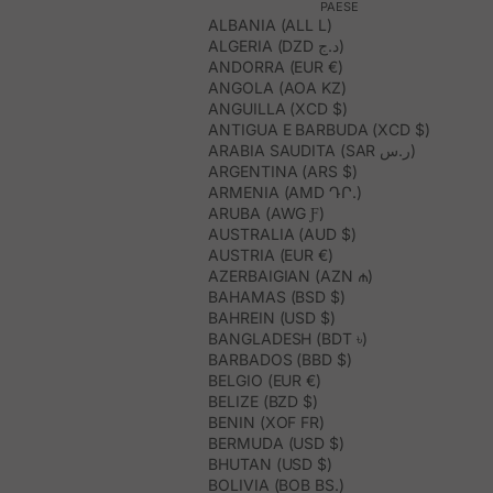
PAESE
ALBANIA (ALL L)
ALGERIA (DZD د.ج)
ANDORRA (EUR €)
ANGOLA (AOA KZ)
ANGUILLA (XCD $)
ANTIGUA E BARBUDA (XCD $)
ARABIA SAUDITA (SAR ر.س)
ARGENTINA (ARS $)
ARMENIA (AMD ԴՐ.)
ARUBA (AWG Ƒ)
AUSTRALIA (AUD $)
AUSTRIA (EUR €)
AZERBAIGIAN (AZN ₼)
BAHAMAS (BSD $)
BAHREIN (USD $)
BANGLADESH (BDT ৳)
BARBADOS (BBD $)
BELGIO (EUR €)
BELIZE (BZD $)
BENIN (XOF FR)
BERMUDA (USD $)
BHUTAN (USD $)
BOLIVIA (BOB BS.)