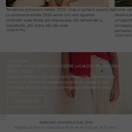
Tendenze primavera-estate 2026: cosa si porterà questa stagione e co
Come vest
La primavera-estate 2026 arriva con uno sguardo
Vestirsi 
rinnovato sulla moda: più espressiva, più sensoriale e,
un'opport
soprattutto, più vicina alla vita reale.
sovrappos
LEGGI DI PIÙ
permette
LEGGI DI P
POLÍN ET MOI
VESTIRSI OGNI GIORNO PUÒ ESSERE UN MODO PER SENTIRSI
PIÙ SE STESSI.
Creiamo collezioni che combinano femminilità, naturalezza e
criterio per donne che vogliono sentirsi se stesse in ogni
momento della loro vita, con un'eleganza naturale e senza
sforzo.
SCOPRI DI PIÙ
MARCHIO SPAGNOLO DAL 2015
Migliaia di donne indossano Polin et Moi da più di 10 anni.