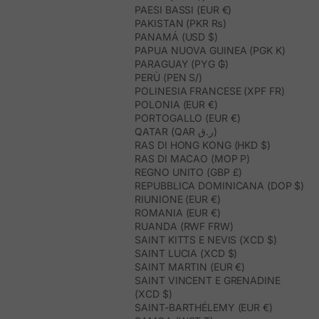
PAESI BASSI (EUR €)
PAKISTAN (PKR ₨)
PANAMÁ (USD $)
PAPUA NUOVA GUINEA (PGK K)
PARAGUAY (PYG ₲)
PERÙ (PEN S/)
POLINESIA FRANCESE (XPF FR)
POLONIA (EUR €)
PORTOGALLO (EUR €)
QATAR (QAR ر.ق)
RAS DI HONG KONG (HKD $)
RAS DI MACAO (MOP P)
REGNO UNITO (GBP £)
REPUBBLICA DOMINICANA (DOP $)
RIUNIONE (EUR €)
ROMANIA (EUR €)
RUANDA (RWF FRW)
SAINT KITTS E NEVIS (XCD $)
SAINT LUCIA (XCD $)
SAINT MARTIN (EUR €)
SAINT VINCENT E GRENADINE
(XCD $)
SAINT-BARTHÉLEMY (EUR €)