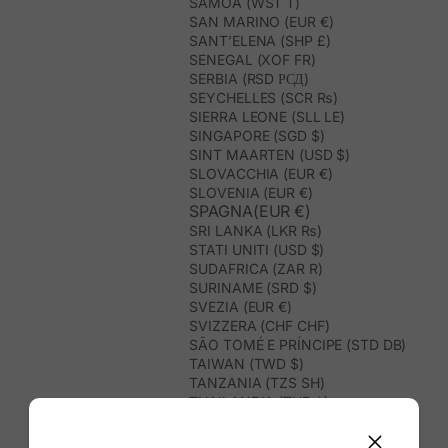
SAMOA (WST T)
SAN MARINO (EUR €)
SANT’ELENA (SHP £)
SENEGAL (XOF FR)
SERBIA (RSD РСД)
SEYCHELLES (SCR ₨)
SIERRA LEONE (SLL LE)
SINGAPORE (SGD $)
SINT MAARTEN (USD $)
SLOVACCHIA (EUR €)
SLOVENIA (EUR €)
SPAGNA(EUR €)
SRI LANKA (LKR ₨)
STATI UNITI (USD $)
SUDAFRICA (ZAR R)
SURINAME (SRD $)
SVEZIA (EUR €)
SVIZZERA (CHF CHF)
SÃO TOMÉ E PRÍNCIPE (STD DB)
TAIWAN (TWD $)
TANZANIA (TZS SH)
THAILANDIA (THB ฿)
TIMOR EST (USD $)
TOGO (XOF FR)