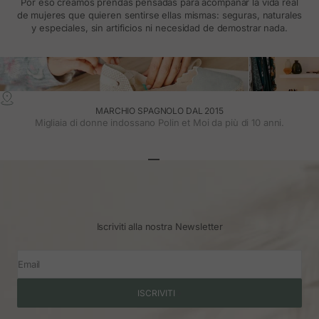
Por eso creamos prendas pensadas para acompañar la vida real
de mujeres que quieren sentirse ellas mismas: seguras, naturales
y especiales, sin artificios ni necesidad de demostrar nada.
MARCHIO SPAGNOLO DAL 2015
Migliaia di donne indossano Polin et Moi da più di 10 anni.
Vai all'articolo 1
Vai all'articolo 2
Vai all'articolo 3
Iscriviti alla nostra Newsletter
Email
ISCRIVITI