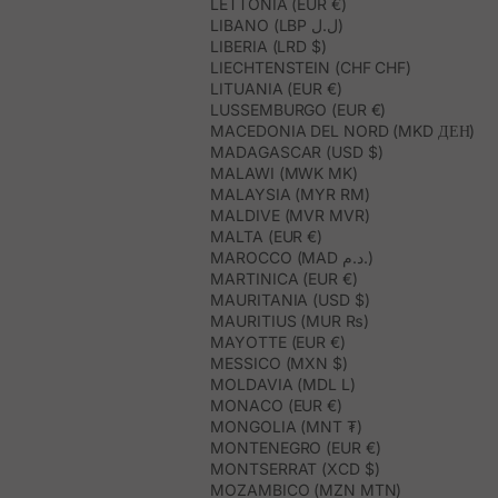
LETTONIA (EUR €)
LIBANO (LBP ل.ل)
LIBERIA (LRD $)
LIECHTENSTEIN (CHF CHF)
LITUANIA (EUR €)
LUSSEMBURGO (EUR €)
MACEDONIA DEL NORD (MKD ДЕН)
MADAGASCAR (USD $)
MALAWI (MWK MK)
MALAYSIA (MYR RM)
MALDIVE (MVR MVR)
MALTA (EUR €)
MAROCCO (MAD د.م.)
MARTINICA (EUR €)
MAURITANIA (USD $)
MAURITIUS (MUR ₨)
MAYOTTE (EUR €)
MESSICO (MXN $)
MOLDAVIA (MDL L)
MONACO (EUR €)
MONGOLIA (MNT ₮)
MONTENEGRO (EUR €)
MONTSERRAT (XCD $)
MOZAMBICO (MZN MTN)