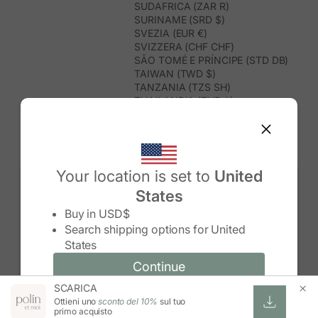
SUDAFRICA (ZAR R)
SURINAME (SRD $)
SVEZIA (EUR €)
SVIZZERA (CHF CHF)
SÃO TOMÉ E PRÍNCIPE (STD DB)
TAIWAN (TWD $)
TANZANIA (TZS SH)
THAILANDIA (THB ฿)
TIMOR EST (USD $)
TOGO (XOF FR)
TONGA (TOP T$)
TRINIDAD E TOBAGO (TTD $)
TUNISIA (USD $)
Your location is set to
United
TURCHIA (TRY ₺)
States
TURKMENISTAN (USD $)
Change country/region
TUVALU (AUD $)
Buy in
USD$
UGANDA (UGX USH)
Search shipping options for
United
UNGHERIA (EUR €)
States
URUGUAY (UYU $U)
UZBEKISTAN (UZS SO'M)
Continue
Continue
VANUATU (VUV VT)
SCARICA
Change country/region and language
Cancel
VENEZUELA (USD $)
Ottieni uno
sconto del 10%
sul tuo
VIETNAM (VND ₫)
primo acquisto
WALLIS E FUTUNA (XPF FR)