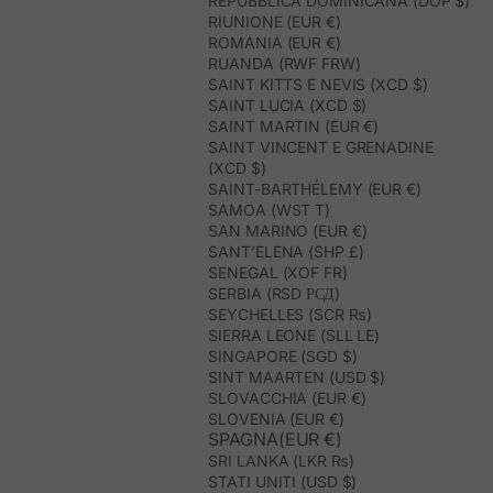
REPUBBLICA DOMINICANA (DOP $)
RIUNIONE (EUR €)
ROMANIA (EUR €)
RUANDA (RWF FRW)
SAINT KITTS E NEVIS (XCD $)
SAINT LUCIA (XCD $)
SAINT MARTIN (EUR €)
SAINT VINCENT E GRENADINE
(XCD $)
SAINT-BARTHÉLEMY (EUR €)
SAMOA (WST T)
SAN MARINO (EUR €)
SANT’ELENA (SHP £)
SENEGAL (XOF FR)
SERBIA (RSD РСД)
SEYCHELLES (SCR ₨)
SIERRA LEONE (SLL LE)
SINGAPORE (SGD $)
SINT MAARTEN (USD $)
SLOVACCHIA (EUR €)
SLOVENIA (EUR €)
SPAGNA(EUR €)
SRI LANKA (LKR ₨)
STATI UNITI (USD $)