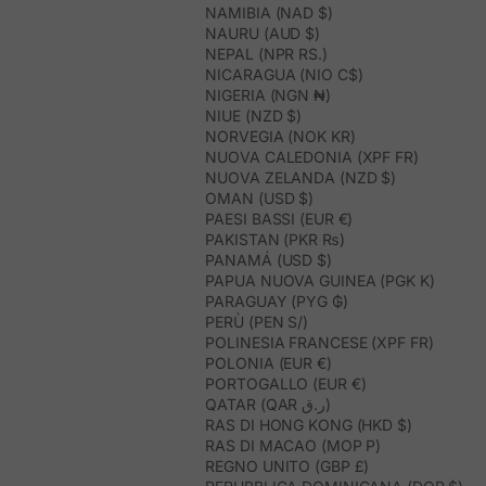
NAMIBIA (NAD $)
NAURU (AUD $)
NEPAL (NPR RS.)
NICARAGUA (NIO C$)
NIGERIA (NGN ₦)
NIUE (NZD $)
NORVEGIA (NOK KR)
NUOVA CALEDONIA (XPF FR)
NUOVA ZELANDA (NZD $)
OMAN (USD $)
PAESI BASSI (EUR €)
PAKISTAN (PKR ₨)
PANAMÁ (USD $)
PAPUA NUOVA GUINEA (PGK K)
PARAGUAY (PYG ₲)
PERÙ (PEN S/)
POLINESIA FRANCESE (XPF FR)
POLONIA (EUR €)
PORTOGALLO (EUR €)
QATAR (QAR ر.ق)
RAS DI HONG KONG (HKD $)
RAS DI MACAO (MOP P)
REGNO UNITO (GBP £)