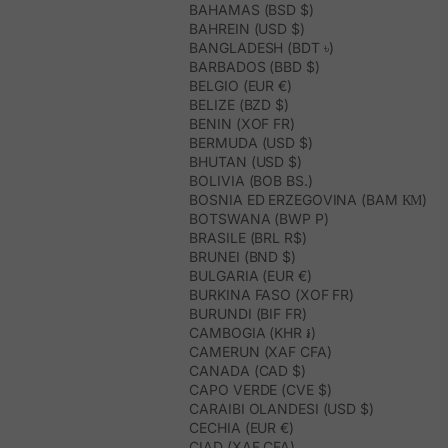
BAHAMAS (BSD $)
BAHREIN (USD $)
BANGLADESH (BDT ৳)
BARBADOS (BBD $)
BELGIO (EUR €)
BELIZE (BZD $)
BENIN (XOF FR)
BERMUDA (USD $)
BHUTAN (USD $)
BOLIVIA (BOB BS.)
BOSNIA ED ERZEGOVINA (BAM КМ)
BOTSWANA (BWP P)
BRASILE (BRL R$)
BRUNEI (BND $)
BULGARIA (EUR €)
BURKINA FASO (XOF FR)
BURUNDI (BIF FR)
CAMBOGIA (KHR ៛)
CAMERUN (XAF CFA)
CANADA (CAD $)
CAPO VERDE (CVE $)
CARAIBI OLANDESI (USD $)
CECHIA (EUR €)
CIAD (XAF CFA)