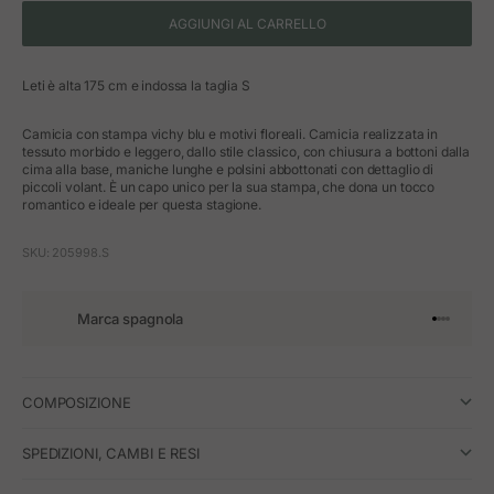
AGGIUNGI AL CARRELLO
Leti è alta 175 cm e indossa la taglia S
Camicia con stampa vichy blu e motivi floreali. Camicia realizzata in
tessuto morbido e leggero, dallo stile classico, con chiusura a bottoni dalla
cima alla base, maniche lunghe e polsini abbottonati con dettaglio di
piccoli volant. È un capo unico per la sua stampa, che dona un tocco
romantico e ideale per questa stagione.
SKU: 205998.S
Marca spagnola
Vai all'art
Vai all'a
Vai all'a
Vai all'
COMPOSIZIONE
SPEDIZIONI, CAMBI E RESI