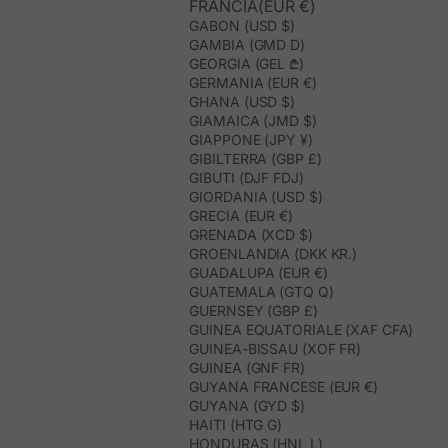
FRANCIA(EUR €)
GABON (USD $)
GAMBIA (GMD D)
GEORGIA (GEL ₾)
GERMANIA (EUR €)
GHANA (USD $)
GIAMAICA (JMD $)
GIAPPONE (JPY ¥)
GIBILTERRA (GBP £)
GIBUTI (DJF FDJ)
GIORDANIA (USD $)
GRECIA (EUR €)
GRENADA (XCD $)
GROENLANDIA (DKK KR.)
GUADALUPA (EUR €)
GUATEMALA (GTQ Q)
GUERNSEY (GBP £)
GUINEA EQUATORIALE (XAF CFA)
GUINEA-BISSAU (XOF FR)
GUINEA (GNF FR)
GUYANA FRANCESE (EUR €)
GUYANA (GYD $)
HAITI (HTG G)
HONDURAS (HNL L)