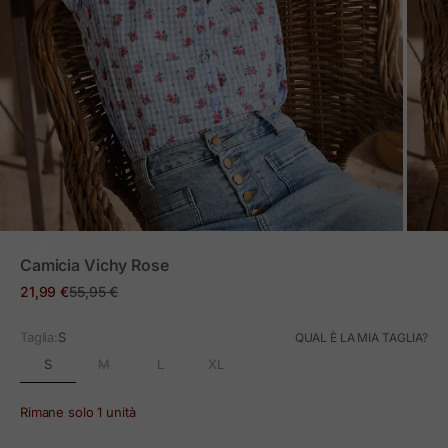
ZOOM
Camicia Vichy Rose
Prezzo in offerta
Prezzo normale
21,99 €
55,95 €
Taglia:
S
QUAL È LA MIA TAGLIA?
S
M
L
XL
Rimane solo 1 unità