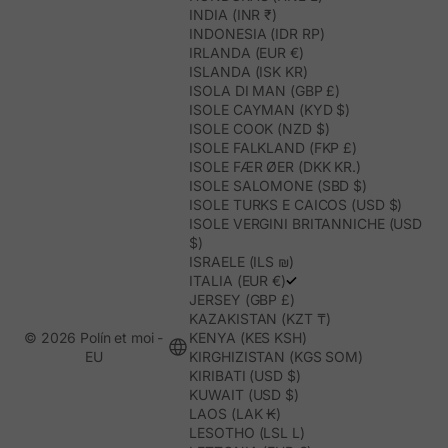
INDIA (INR ₹)
INDONESIA (IDR RP)
IRLANDA (EUR €)
ISLANDA (ISK KR)
ISOLA DI MAN (GBP £)
ISOLE CAYMAN (KYD $)
ISOLE COOK (NZD $)
ISOLE FALKLAND (FKP £)
ISOLE FÆR ØER (DKK KR.)
ISOLE SALOMONE (SBD $)
ISOLE TURKS E CAICOS (USD $)
ISOLE VERGINI BRITANNICHE (USD
$)
ISRAELE (ILS ₪)
ITALIA (EUR €)
JERSEY (GBP £)
KAZAKISTAN (KZT ₸)
© 2026 Polín et moi -
KENYA (KES KSH)
EU
KIRGHIZISTAN (KGS SOM)
KIRIBATI (USD $)
KUWAIT (USD $)
LAOS (LAK ₭)
LESOTHO (LSL L)