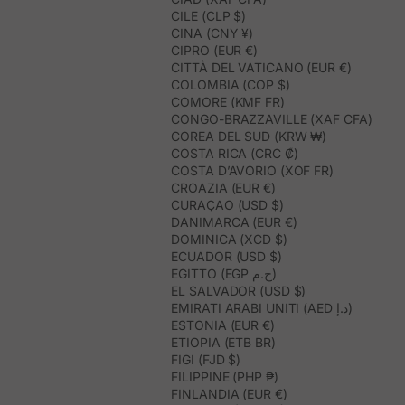
CILE (CLP $)
CINA (CNY ¥)
CIPRO (EUR €)
CITTÀ DEL VATICANO (EUR €)
COLOMBIA (COP $)
COMORE (KMF FR)
CONGO-BRAZZAVILLE (XAF CFA)
COREA DEL SUD (KRW ₩)
COSTA RICA (CRC ₡)
COSTA D’AVORIO (XOF FR)
CROAZIA (EUR €)
CURAÇAO (USD $)
DANIMARCA (EUR €)
DOMINICA (XCD $)
ECUADOR (USD $)
EGITTO (EGP ج.م)
EL SALVADOR (USD $)
EMIRATI ARABI UNITI (AED د.إ)
ESTONIA (EUR €)
ETIOPIA (ETB BR)
FIGI (FJD $)
FILIPPINE (PHP ₱)
FINLANDIA (EUR €)