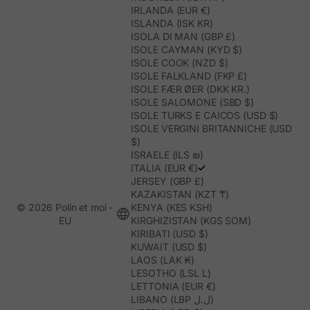
IRLANDA (EUR €)
ISLANDA (ISK KR)
ISOLA DI MAN (GBP £)
ISOLE CAYMAN (KYD $)
ISOLE COOK (NZD $)
ISOLE FALKLAND (FKP £)
ISOLE FÆR ØER (DKK KR.)
ISOLE SALOMONE (SBD $)
ISOLE TURKS E CAICOS (USD $)
ISOLE VERGINI BRITANNICHE (USD
$)
ISRAELE (ILS ₪)
ITALIA (EUR €)
JERSEY (GBP £)
KAZAKISTAN (KZT ₸)
© 2026 Polín et moi -
KENYA (KES KSH)
EU
KIRGHIZISTAN (KGS SOM)
KIRIBATI (USD $)
KUWAIT (USD $)
LAOS (LAK ₭)
LESOTHO (LSL L)
LETTONIA (EUR €)
LIBANO (LBP ل.ل)