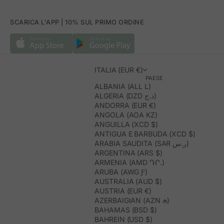
SCARICA L'APP | 10% SUL PRIMO ORDINE
ITALIA (EUR €)
PAESE
ALBANIA (ALL L)
ALGERIA (DZD د.ج)
ANDORRA (EUR €)
ANGOLA (AOA KZ)
ANGUILLA (XCD $)
ANTIGUA E BARBUDA (XCD $)
ARABIA SAUDITA (SAR ر.س)
ARGENTINA (ARS $)
ARMENIA (AMD ԴՐ.)
ARUBA (AWG Ƒ)
AUSTRALIA (AUD $)
AUSTRIA (EUR €)
AZERBAIGIAN (AZN ₼)
BAHAMAS (BSD $)
BAHREIN (USD $)