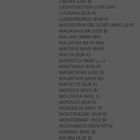
LIBERIA (LRD $)
LIECHTENSTEIN (CHF CHF)
LITUANIA (EUR €)
LUSSEMBURGO (EUR €)
MACEDONIA DEL NORD (MKD ДЕН)
MADAGASCAR (USD $)
MALAWI (MWK MK)
MALAYSIA (MYR RM)
MALDIVE (MVR MVR)
MALTA (EUR €)
MAROCCO (MAD د.م.)
MARTINICA (EUR €)
MAURITANIA (USD $)
MAURITIUS (MUR ₨)
MAYOTTE (EUR €)
MESSICO (MXN $)
MOLDAVIA (MDL L)
MONACO (EUR €)
MONGOLIA (MNT ₮)
MONTENEGRO (EUR €)
MONTSERRAT (XCD $)
MOZAMBICO (MZN MTN)
NAMIBIA (NAD $)
NAURU (AUD $)