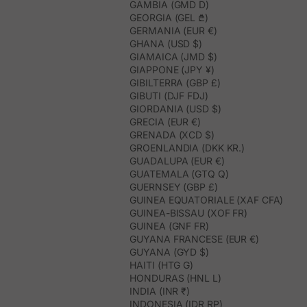
GAMBIA (GMD D)
GEORGIA (GEL ₾)
GERMANIA (EUR €)
GHANA (USD $)
GIAMAICA (JMD $)
GIAPPONE (JPY ¥)
GIBILTERRA (GBP £)
GIBUTI (DJF FDJ)
GIORDANIA (USD $)
GRECIA (EUR €)
GRENADA (XCD $)
GROENLANDIA (DKK KR.)
GUADALUPA (EUR €)
GUATEMALA (GTQ Q)
GUERNSEY (GBP £)
GUINEA EQUATORIALE (XAF CFA)
GUINEA-BISSAU (XOF FR)
GUINEA (GNF FR)
GUYANA FRANCESE (EUR €)
GUYANA (GYD $)
HAITI (HTG G)
HONDURAS (HNL L)
INDIA (INR ₹)
INDONESIA (IDR RP)