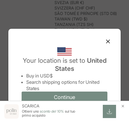
SVEZIA (EUR €)
SVIZZERA (CHF CHF)
SÃO TOMÉ E PRÍNCIPE (STD DB)
TAIWAN (TWD $)
TANZANIA (TZS SH)
THAILANDIA (THB ฿)
TIMOR EST (USD $)
TOGO (XOF FR)
TONGA (TOP T$)
TRINIDAD E TOBAGO (TTD $)
TUNISIA (USD $)
Your location is set to
United
TURCHIA (TRY ₺)
States
TURKMENISTAN (USD $)
Change country/region
TUVALU (AUD $)
Buy in
USD$
UGANDA (UGX USH)
Search shipping options for
United
UNGHERIA (EUR €)
States
URUGUAY (UYU $U)
UZBEKISTAN (UZS SO'M)
Continue
Continue
VANUATU (VUV VT)
SCARICA
Change country/region and language
Cancel
VENEZUELA (USD $)
Ottieni uno
sconto del 10%
sul tuo
VIETNAM (VND ₫)
primo acquisto
WALLIS E FUTUNA (XPF FR)
ZAMBIA (ZMW K)
ZIMBABWE (USD $)