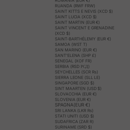
ROMANIA (EUR €)
RUANDA (RWF FRW)
SAINT KITTS E NEVIS (XCD $)
SAINT LUCIA (XCD $)
SAINT MARTIN (EUR €)
SAINT VINCENT E GRENADINE
(XCD $)
SAINT-BARTHÉLEMY (EUR €)
SAMOA (WST T)
SAN MARINO (EUR €)
SANT’ELENA (SHP £)
SENEGAL (XOF FR)
SERBIA (RSD РСД)
SEYCHELLES (SCR ₨)
SIERRA LEONE (SLL LE)
SINGAPORE (SGD $)
SINT MAARTEN (USD $)
SLOVACCHIA (EUR €)
SLOVENIA (EUR €)
SPAGNA(EUR €)
SRI LANKA (LKR ₨)
STATI UNITI (USD $)
SUDAFRICA (ZAR R)
SURINAME (SRD $)