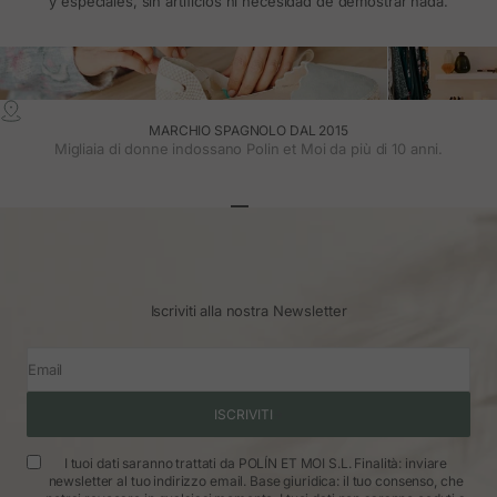
y especiales, sin artificios ni necesidad de demostrar nada.
MARCHIO SPAGNOLO DAL 2015
Migliaia di donne indossano Polin et Moi da più di 10 anni.
Vai all'articolo 1
Vai all'articolo 2
Vai all'articolo 3
Iscriviti alla nostra Newsletter
Email
ISCRIVITI
I tuoi dati saranno trattati da POLÍN ET MOI S.L. Finalità: inviare
newsletter al tuo indirizzo email. Base giuridica: il tuo consenso, che