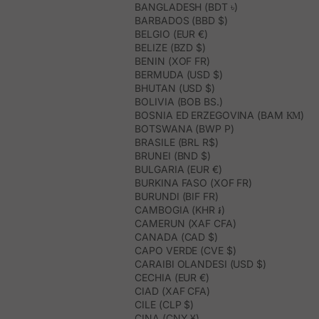
BANGLADESH (BDT ৳)
BARBADOS (BBD $)
BELGIO (EUR €)
BELIZE (BZD $)
BENIN (XOF FR)
BERMUDA (USD $)
BHUTAN (USD $)
BOLIVIA (BOB BS.)
BOSNIA ED ERZEGOVINA (BAM КМ)
BOTSWANA (BWP P)
BRASILE (BRL R$)
BRUNEI (BND $)
BULGARIA (EUR €)
BURKINA FASO (XOF FR)
BURUNDI (BIF FR)
CAMBOGIA (KHR ៛)
CAMERUN (XAF CFA)
CANADA (CAD $)
CAPO VERDE (CVE $)
CARAIBI OLANDESI (USD $)
CECHIA (EUR €)
CIAD (XAF CFA)
CILE (CLP $)
CINA (CNY ¥)