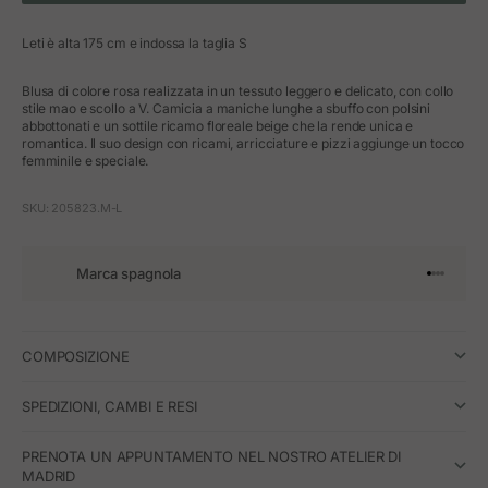
Leti è alta 175 cm e indossa la taglia S
Blusa di colore rosa realizzata in un tessuto leggero e delicato, con collo
stile mao e scollo a V. Camicia a maniche lunghe a sbuffo con polsini
abbottonati e un sottile ricamo floreale beige che la rende unica e
romantica. Il suo design con ricami, arricciature e pizzi aggiunge un tocco
femminile e speciale.
SKU: 205823.M-L
Marca spagnola
Vai all'art
Vai all'a
Vai all'a
Vai all'
COMPOSIZIONE
SPEDIZIONI, CAMBI E RESI
PRENOTA UN APPUNTAMENTO NEL NOSTRO ATELIER DI
MADRID