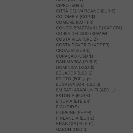
CIPRO (EUR €)
CITTÀ DEL VATICANO (EUR €)
COLOMBIA (COP $)
COMORE (KMF FR)
CONGO-BRAZZAVILLE (XAF CFA)
COREA DEL SUD (KRW ₩)
COSTA RICA (CRC ₡)
COSTA D’AVORIO (XOF FR)
CROAZIA (EUR €)
CURAÇAO (USD $)
DANIMARCA (EUR €)
DOMINICA (XCD $)
ECUADOR (USD $)
EGITTO (EGP ج.م)
EL SALVADOR (USD $)
EMIRATI ARABI UNITI (AED د.إ)
ESTONIA (EUR €)
ETIOPIA (ETB BR)
FIGI (FJD $)
FILIPPINE (PHP ₱)
FINLANDIA (EUR €)
FRANCIA(EUR €)
GABON (USD $)