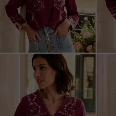
ZOOM
ZOO