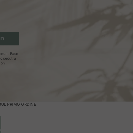
ITI
 email. Base
no ceduti a
ioni
 SUL PRIMO ORDINE