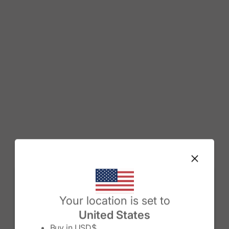
Change country/region
Your location is set to
United States
Buy in
USD$