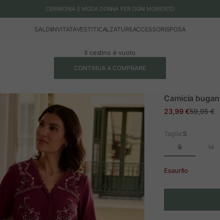
CERIMONIA E MODA DONNA PER OGNI MOMENTO
SALDI
INVITATA
VESTITI
CALZATURE
ACCESSORI
SPOSA
Il cestino è vuoto
CONTINUA A COMPRARE
Camicia buganv
Prezzo in offerta
Prezzo n
23,99 €
59,95 €
Taglia:
S
S
M
Esaurito