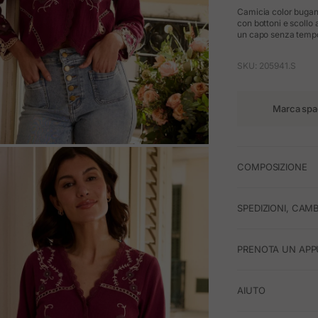
Camicia color buganvi
con bottoni e scollo
un capo senza tempo, 
SKU: 205941.S
Marca spa
M
COMPOSIZIONE
SPEDIZIONI, CAMB
PRENOTA UN APP
AIUTO