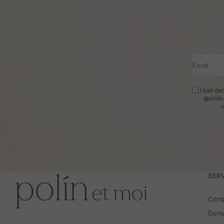
Email
I tuoi da
giuridi
t
SERV
Cont
Doma