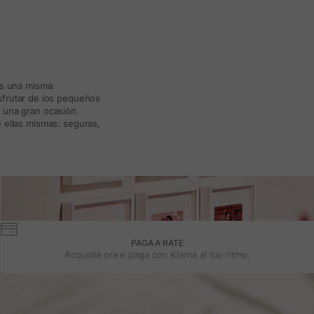
ás una misma.
isfrutar de los pequeños
a una gran ocasión.
 ellas mismas: seguras,
PAGA A RATE
Acquista ora e paga con Klarna al tuo ritmo.