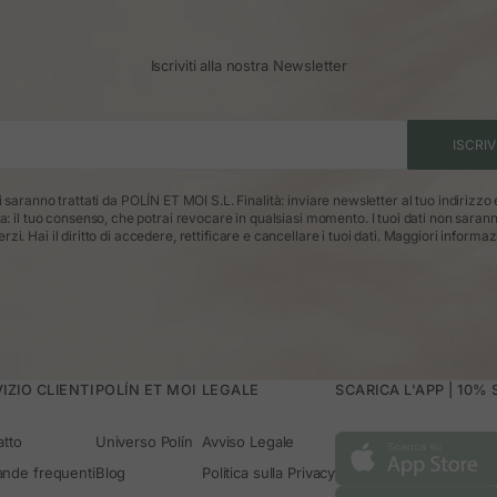
Iscriviti alla nostra Newsletter
ISCRIV
ti saranno trattati da POLÍN ET MOI S.L. Finalità: inviare newsletter al tuo indirizzo
ca: il tuo consenso, che potrai revocare in qualsiasi momento. I tuoi dati non saran
erzi. Hai il diritto di accedere, rettificare e cancellare i tuoi dati.
Maggiori informaz
IZIO CLIENTI
POLÍN ET MOI
LEGALE
SCARICA L'APP | 10%
atto
Universo Polín
Avviso Legale
nde frequenti
Blog
Politica sulla Privacy