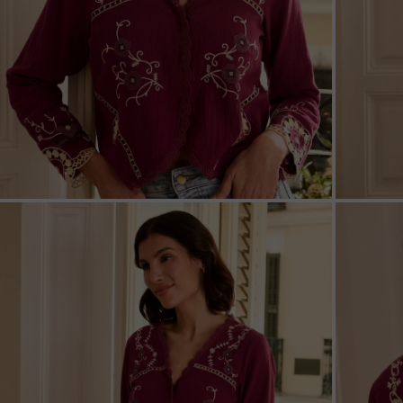
ZOOM
ZOO