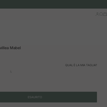
Accedi
Cerc
Ca
illea Mabel
ormale
QUAL È LA MIA TAGLIA?
L
ESAURITO