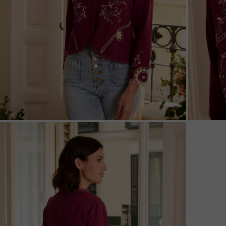
ZOOM
ZOO