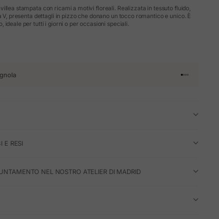
llea stampata con ricami a motivi floreali. Realizzata in tessuto fluido,
 a V, presenta dettagli in pizzo che donano un tocco romantico e unico. È
ideale per tutti i giorni o per occasioni speciali.
gnola
Vai all'articol
Vai all'artico
Vai all'artic
Vai all'arti
I E RESI
UNTAMENTO NEL NOSTRO ATELIER DI MADRID