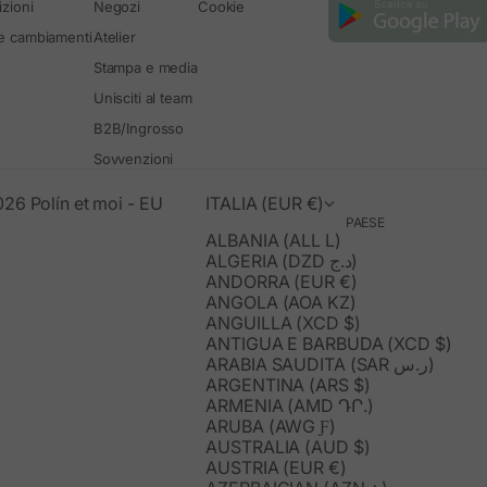
zioni
Negozi
Cookie
 e cambiamenti
Atelier
Stampa e media
Unisciti al team
B2B/Ingrosso
Sovvenzioni
26 Polín et moi - EU
ITALIA (EUR €)
PAESE
ALBANIA (ALL L)
ALGERIA (DZD د.ج)
ANDORRA (EUR €)
ANGOLA (AOA KZ)
ANGUILLA (XCD $)
ANTIGUA E BARBUDA (XCD $)
ARABIA SAUDITA (SAR ر.س)
ARGENTINA (ARS $)
ARMENIA (AMD ԴՐ.)
ARUBA (AWG Ƒ)
AUSTRALIA (AUD $)
AUSTRIA (EUR €)