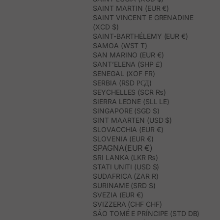
SAINT MARTIN (EUR €)
SAINT VINCENT E GRENADINE
(XCD $)
SAINT-BARTHÉLEMY (EUR €)
SAMOA (WST T)
SAN MARINO (EUR €)
SANT’ELENA (SHP £)
SENEGAL (XOF FR)
SERBIA (RSD РСД)
SEYCHELLES (SCR ₨)
SIERRA LEONE (SLL LE)
SINGAPORE (SGD $)
SINT MAARTEN (USD $)
SLOVACCHIA (EUR €)
SLOVENIA (EUR €)
SPAGNA(EUR €)
SRI LANKA (LKR ₨)
STATI UNITI (USD $)
SUDAFRICA (ZAR R)
SURINAME (SRD $)
SVEZIA (EUR €)
SVIZZERA (CHF CHF)
SÃO TOMÉ E PRÍNCIPE (STD DB)