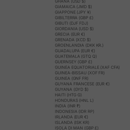
GHANA (USD $)
GIAMAICA (JMD $)
GIAPPONE (JPY ¥)
GIBILTERRA (GBP £)
GIBUTI (DJF FDJ)
GIORDANIA (USD $)
GRECIA (EUR €)
GRENADA (XCD $)
GROENLANDIA (DKK KR.)
GUADALUPA (EUR €)
GUATEMALA (GTQ Q)
GUERNSEY (GBP £)
GUINEA EQUATORIALE (XAF CFA)
GUINEA-BISSAU (XOF FR)
GUINEA (GNF FR)
GUYANA FRANCESE (EUR €)
GUYANA (GYD $)
HAITI (HTG G)
HONDURAS (HNL L)
INDIA (INR ₹)
INDONESIA (IDR RP)
IRLANDA (EUR €)
ISLANDA (ISK KR)
ISOLA DI MAN (GBP £)