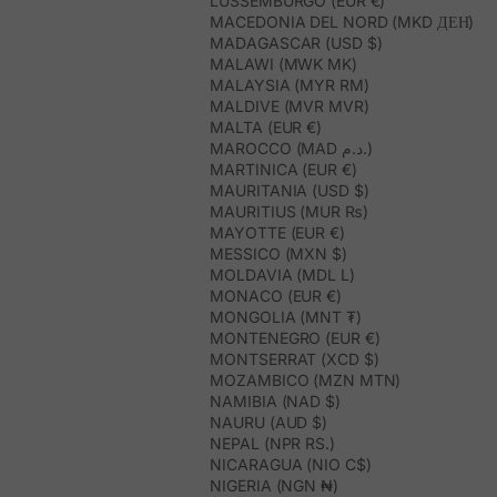
LUSSEMBURGO (EUR €)
MACEDONIA DEL NORD (MKD ДЕН)
MADAGASCAR (USD $)
MALAWI (MWK MK)
MALAYSIA (MYR RM)
MALDIVE (MVR MVR)
MALTA (EUR €)
MAROCCO (MAD د.م.)
MARTINICA (EUR €)
MAURITANIA (USD $)
MAURITIUS (MUR ₨)
MAYOTTE (EUR €)
MESSICO (MXN $)
MOLDAVIA (MDL L)
MONACO (EUR €)
MONGOLIA (MNT ₮)
MONTENEGRO (EUR €)
MONTSERRAT (XCD $)
MOZAMBICO (MZN MTN)
NAMIBIA (NAD $)
NAURU (AUD $)
NEPAL (NPR RS.)
NICARAGUA (NIO C$)
NIGERIA (NGN ₦)