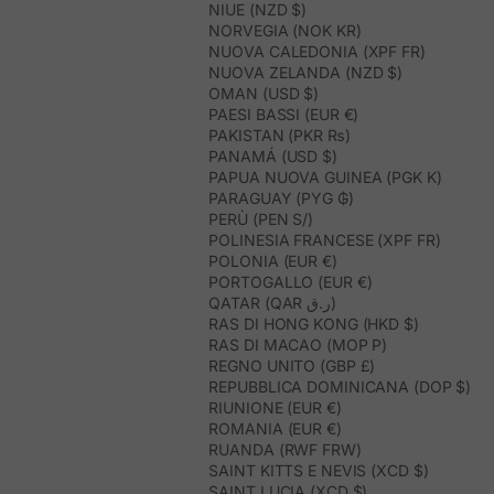
NIUE (NZD $)
NORVEGIA (NOK KR)
NUOVA CALEDONIA (XPF FR)
NUOVA ZELANDA (NZD $)
OMAN (USD $)
PAESI BASSI (EUR €)
PAKISTAN (PKR ₨)
PANAMÁ (USD $)
PAPUA NUOVA GUINEA (PGK K)
PARAGUAY (PYG ₲)
PERÙ (PEN S/)
POLINESIA FRANCESE (XPF FR)
POLONIA (EUR €)
PORTOGALLO (EUR €)
QATAR (QAR ر.ق)
RAS DI HONG KONG (HKD $)
RAS DI MACAO (MOP P)
REGNO UNITO (GBP £)
REPUBBLICA DOMINICANA (DOP $)
RIUNIONE (EUR €)
ROMANIA (EUR €)
RUANDA (RWF FRW)
SAINT KITTS E NEVIS (XCD $)
SAINT LUCIA (XCD $)