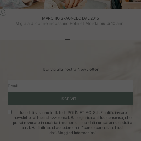
MARCHIO SPAGNOLO DAL 2015
Migliaia di donne indossano Polin et Moi da più di 10 anni.
Vai all'articolo 1
Vai all'articolo 2
Vai all'articolo 3
Iscriviti alla nostra Newsletter
Email
ISCRIVITI
I tuoi dati saranno trattati da POLÍN ET MOI S.L. Finalità: inviare
newsletter al tuo indirizzo email. Base giuridica: il tuo consenso, che
potrai revocare in qualsiasi momento. I tuoi dati non saranno ceduti a
terzi. Hai il diritto di accedere, rettificare e cancellare i tuoi
dati.
Maggiori informazioni