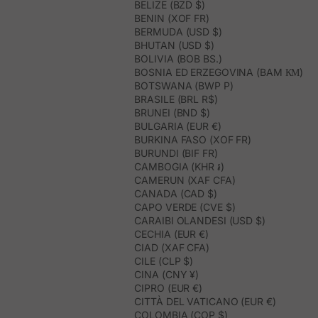
BELIZE (BZD $)
BENIN (XOF FR)
BERMUDA (USD $)
BHUTAN (USD $)
BOLIVIA (BOB BS.)
BOSNIA ED ERZEGOVINA (BAM КМ)
BOTSWANA (BWP P)
BRASILE (BRL R$)
BRUNEI (BND $)
BULGARIA (EUR €)
BURKINA FASO (XOF FR)
BURUNDI (BIF FR)
CAMBOGIA (KHR ៛)
CAMERUN (XAF CFA)
CANADA (CAD $)
CAPO VERDE (CVE $)
CARAIBI OLANDESI (USD $)
CECHIA (EUR €)
CIAD (XAF CFA)
CILE (CLP $)
CINA (CNY ¥)
CIPRO (EUR €)
CITTÀ DEL VATICANO (EUR €)
COLOMBIA (COP $)