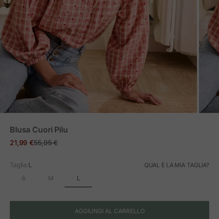
ZOOM
Blusa Cuori Pilu
Prezzo in offerta
Prezzo normale
21,99 €
55,95 €
Taglia:
L
QUAL È LA MIA TAGLIA?
L
S
M
AGGIUNGI AL CARRELLO