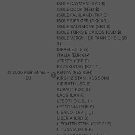
ISOLE CAYMAN (KYD $)
ISOLE COOK (NZD $)
ISOLE FALKLAND (FKP £)
ISOLE FÆR ØER (DKK KR.)
ISOLE SALOMONE (SBD $)
ISOLE TURKS E CAICOS (USD $)
ISOLE VERGINI BRITANNICHE (USD
$)
ISRAELE (ILS ₪)
ITALIA (EUR €)
JERSEY (GBP £)
KAZAKISTAN (KZT ₸)
© 2026 Polín et moi -
KENYA (KES KSH)
EU
KIRGHIZISTAN (KGS SOM)
KIRIBATI (USD $)
KUWAIT (USD $)
LAOS (LAK ₭)
LESOTHO (LSL L)
LETTONIA (EUR €)
LIBANO (LBP ل.ل)
LIBERIA (LRD $)
LIECHTENSTEIN (CHF CHF)
LITUANIA (EUR €)