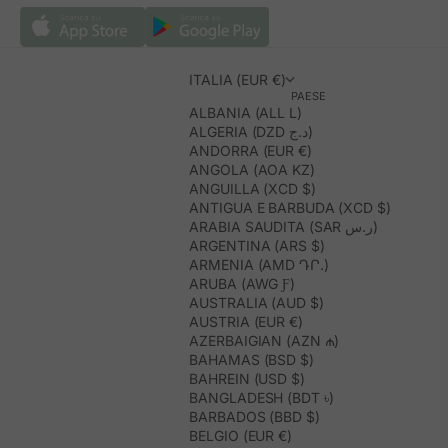
ITALIA (EUR €)
PAESE
ALBANIA (ALL L)
ALGERIA (DZD د.ج)
ANDORRA (EUR €)
ANGOLA (AOA KZ)
ANGUILLA (XCD $)
ANTIGUA E BARBUDA (XCD $)
ARABIA SAUDITA (SAR ر.س)
ARGENTINA (ARS $)
ARMENIA (AMD ԴՐ.)
ARUBA (AWG Ƒ)
AUSTRALIA (AUD $)
AUSTRIA (EUR €)
AZERBAIGIAN (AZN ₼)
BAHAMAS (BSD $)
BAHREIN (USD $)
BANGLADESH (BDT ৳)
BARBADOS (BBD $)
BELGIO (EUR €)