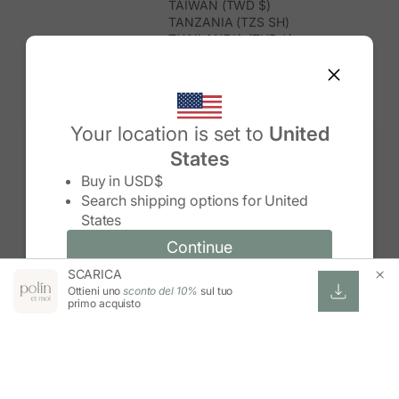
TAIWAN (TWD $)
TANZANIA (TZS SH)
THAILANDIA (THB ฿)
TIMOR EST (USD $)
TOGO (XOF FR)
TONGA (TOP T$)
TRINIDAD E TOBAGO (TTD $)
TUNISIA (USD $)
Your location is set to
United
TURCHIA (TRY ₺)
States
TURKMENISTAN (USD $)
Change country/region
TUVALU (AUD $)
Buy in
USD$
UGANDA (UGX USH)
Search shipping options for
United
UNGHERIA (EUR €)
States
URUGUAY (UYU $U)
UZBEKISTAN (UZS SO'M)
Continue
Continue
VANUATU (VUV VT)
SCARICA
Change country/region and language
Cancel
VENEZUELA (USD $)
Ottieni uno
sconto del 10%
sul tuo
VIETNAM (VND ₫)
primo acquisto
WALLIS E FUTUNA (XPF FR)
ZAMBIA (ZMW K)
ZIMBABWE (USD $)
ESWATINI (SZL E)