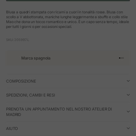
Blusa a quadri stampata con ricami a cuori in tonalità rosse. Blusa con
scollo a V abbottonata, maniche lunghe leggermente a sbuffo e collo stile
Mao che dona un tocco romantico e unico. È un capo senza tempo, ideale
per tutti i giorni o per occasioni speciali.
SKU: 205997.L
Marca spagnola
Vai all'art
Vai all'a
Vai all'a
Vai all'
COMPOSIZIONE
SPEDIZIONI, CAMBI E RESI
PRENOTA UN APPUNTAMENTO NEL NOSTRO ATELIER DI
MADRID
AIUTO