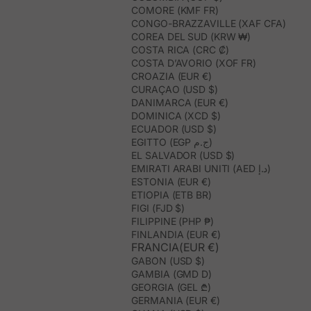
COMORE (KMF FR)
CONGO-BRAZZAVILLE (XAF CFA)
COREA DEL SUD (KRW ₩)
COSTA RICA (CRC ₡)
COSTA D’AVORIO (XOF FR)
CROAZIA (EUR €)
CURAÇAO (USD $)
DANIMARCA (EUR €)
DOMINICA (XCD $)
ECUADOR (USD $)
EGITTO (EGP ج.م)
EL SALVADOR (USD $)
EMIRATI ARABI UNITI (AED د.إ)
ESTONIA (EUR €)
ETIOPIA (ETB BR)
FIGI (FJD $)
FILIPPINE (PHP ₱)
FINLANDIA (EUR €)
FRANCIA(EUR €)
GABON (USD $)
GAMBIA (GMD D)
GEORGIA (GEL ₾)
GERMANIA (EUR €)