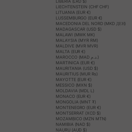
LIBERIA (LRD $)
LIECHTENSTEIN (CHF CHF)
LITUANIA (EUR €)
LUSSEMBURGO (EUR €)
MACEDONIA DEL NORD (MKD ДЕН)
MADAGASCAR (USD $)
MALAWI (MWK MK)
MALAYSIA (MYR RM)
MALDIVE (MVR MVR)
MALTA (EUR €)
MAROCCO (MAD د.م.)
MARTINICA (EUR €)
MAURITANIA (USD $)
MAURITIUS (MUR ₨)
MAYOTTE (EUR €)
MESSICO (MXN $)
MOLDAVIA (MDL L)
MONACO (EUR €)
MONGOLIA (MNT ₮)
MONTENEGRO (EUR €)
MONTSERRAT (XCD $)
MOZAMBICO (MZN MTN)
NAMIBIA (NAD $)
NAURU (AUD $)