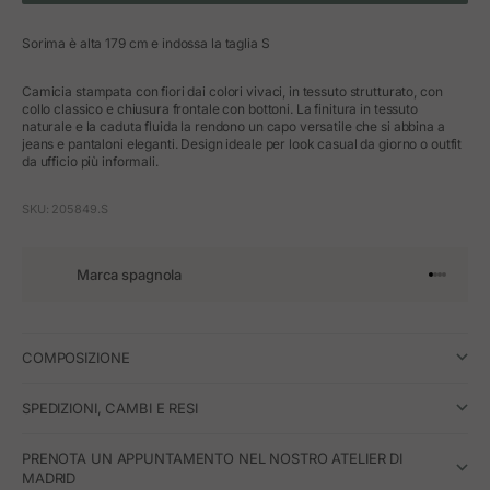
Sorima è alta 179 cm e indossa la taglia S
Camicia stampata con fiori dai colori vivaci, in tessuto strutturato, con
collo classico e chiusura frontale con bottoni. La finitura in tessuto
naturale e la caduta fluida la rendono un capo versatile che si abbina a
jeans e pantaloni eleganti. Design ideale per look casual da giorno o outfit
da ufficio più informali.
SKU: 205849.S
Marca spagnola
Vai all'art
Vai all'a
Vai all'a
Vai all'
COMPOSIZIONE
SPEDIZIONI, CAMBI E RESI
PRENOTA UN APPUNTAMENTO NEL NOSTRO ATELIER DI
MADRID