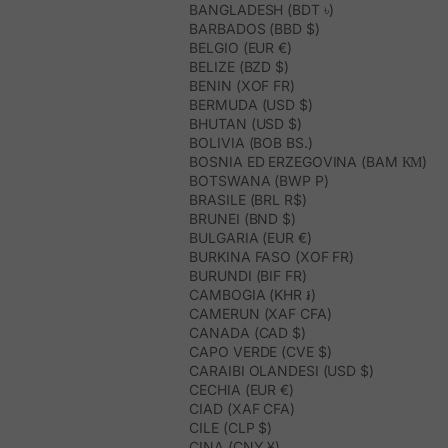
BANGLADESH (BDT ৳)
BARBADOS (BBD $)
BELGIO (EUR €)
BELIZE (BZD $)
BENIN (XOF FR)
BERMUDA (USD $)
BHUTAN (USD $)
BOLIVIA (BOB BS.)
BOSNIA ED ERZEGOVINA (BAM КМ)
BOTSWANA (BWP P)
BRASILE (BRL R$)
BRUNEI (BND $)
BULGARIA (EUR €)
BURKINA FASO (XOF FR)
BURUNDI (BIF FR)
CAMBOGIA (KHR ៛)
CAMERUN (XAF CFA)
CANADA (CAD $)
CAPO VERDE (CVE $)
CARAIBI OLANDESI (USD $)
CECHIA (EUR €)
CIAD (XAF CFA)
CILE (CLP $)
CINA (CNY ¥)