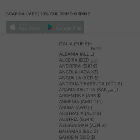
SCARICA L'APP | 10% SUL PRIMO ORDINE
ITALIA (EUR €)
PAESE
ALBANIA (ALL L)
ALGERIA (DZD د.ج)
ANDORRA (EUR €)
ANGOLA (AOA KZ)
ANGUILLA (XCD $)
ANTIGUA E BARBUDA (XCD $)
ARABIA SAUDITA (SAR ر.س)
ARGENTINA (ARS $)
ARMENIA (AMD ԴՐ.)
ARUBA (AWG Ƒ)
AUSTRALIA (AUD $)
AUSTRIA (EUR €)
AZERBAIGIAN (AZN ₼)
BAHAMAS (BSD $)
BAHREIN (USD $)