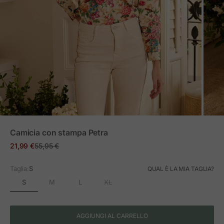
ZOOM
Camicia con stampa Petra
Prezzo in offerta
Prezzo normale
21,99 €
55,95 €
Taglia:
S
QUAL È LA MIA TAGLIA?
S
M
L
XL
AGGIUNGI AL CARRELLO