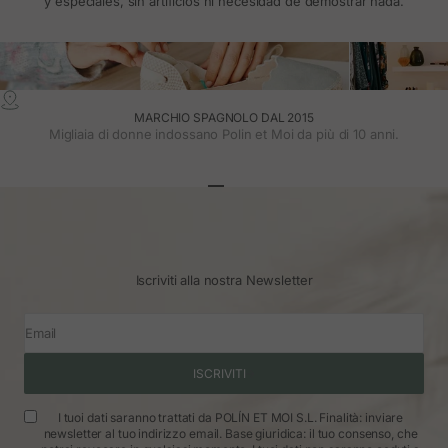
y especiales, sin artificios ni necesidad de demostrar nada.
MARCHIO SPAGNOLO DAL 2015
Migliaia di donne indossano Polin et Moi da più di 10 anni.
Vai all'articolo 1
Vai all'articolo 2
Vai all'articolo 3
Iscriviti alla nostra Newsletter
Email
ISCRIVITI
I tuoi dati saranno trattati da POLÍN ET MOI S.L. Finalità: inviare
newsletter al tuo indirizzo email. Base giuridica: il tuo consenso, che