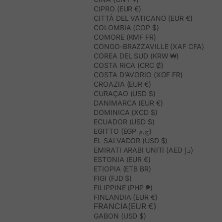
CIPRO (EUR €)
CITTÀ DEL VATICANO (EUR €)
COLOMBIA (COP $)
COMORE (KMF FR)
CONGO-BRAZZAVILLE (XAF CFA)
COREA DEL SUD (KRW ₩)
COSTA RICA (CRC ₡)
COSTA D’AVORIO (XOF FR)
CROAZIA (EUR €)
CURAÇAO (USD $)
DANIMARCA (EUR €)
DOMINICA (XCD $)
ECUADOR (USD $)
EGITTO (EGP ج.م)
EL SALVADOR (USD $)
EMIRATI ARABI UNITI (AED د.إ)
ESTONIA (EUR €)
ETIOPIA (ETB BR)
FIGI (FJD $)
FILIPPINE (PHP ₱)
FINLANDIA (EUR €)
FRANCIA(EUR €)
GABON (USD $)