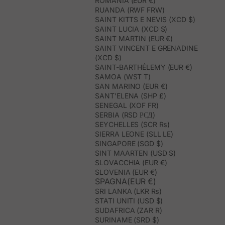
ROMANIA (EUR €)
RUANDA (RWF FRW)
SAINT KITTS E NEVIS (XCD $)
SAINT LUCIA (XCD $)
SAINT MARTIN (EUR €)
SAINT VINCENT E GRENADINE
(XCD $)
SAINT-BARTHÉLEMY (EUR €)
SAMOA (WST T)
SAN MARINO (EUR €)
SANT’ELENA (SHP £)
SENEGAL (XOF FR)
SERBIA (RSD РСД)
SEYCHELLES (SCR ₨)
SIERRA LEONE (SLL LE)
SINGAPORE (SGD $)
SINT MAARTEN (USD $)
SLOVACCHIA (EUR €)
SLOVENIA (EUR €)
SPAGNA(EUR €)
SRI LANKA (LKR ₨)
STATI UNITI (USD $)
SUDAFRICA (ZAR R)
SURINAME (SRD $)