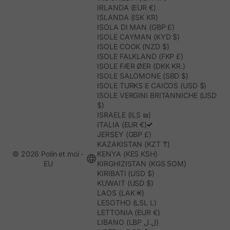
IRLANDA (EUR €)
ISLANDA (ISK KR)
ISOLA DI MAN (GBP £)
ISOLE CAYMAN (KYD $)
ISOLE COOK (NZD $)
ISOLE FALKLAND (FKP £)
ISOLE FÆR ØER (DKK KR.)
ISOLE SALOMONE (SBD $)
ISOLE TURKS E CAICOS (USD $)
ISOLE VERGINI BRITANNICHE (USD
$)
ISRAELE (ILS ₪)
ITALIA (EUR €)
JERSEY (GBP £)
KAZAKISTAN (KZT ₸)
© 2026 Polín et moi -
KENYA (KES KSH)
EU
KIRGHIZISTAN (KGS SOM)
KIRIBATI (USD $)
KUWAIT (USD $)
LAOS (LAK ₭)
LESOTHO (LSL L)
LETTONIA (EUR €)
LIBANO (LBP ل.ل)