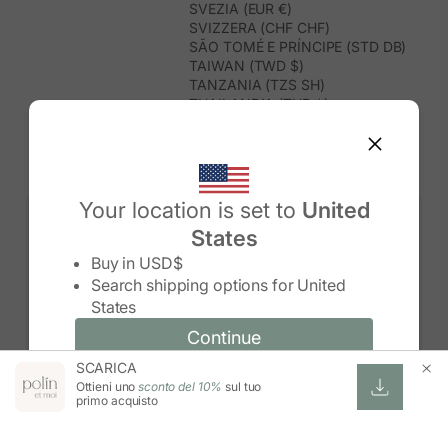
SVEZIA (EUR €)
SVIZZERA (CHF CHF)
SÃO TOMÉ E PRÍNCIPE (STD DB)
TAIWAN (TWD $)
TANZANIA (TZS SH)
THAILANDIA (THB ฿)
TIMOR EST (USD $)
TOGO (XOF FR)
TONGA (TOP T$)
TRINIDAD E TOBAGO (TTD $)
TUNISIA (USD $)
Your location is set to
United
TURCHIA (TRY ₺)
States
TURKMENISTAN (USD $)
Change country/region
TUVALU (AUD $)
Buy in
USD$
UGANDA (UGX USH)
Search shipping options for
United
UNGHERIA (EUR €)
States
URUGUAY (UYU $U)
UZBEKISTAN (UZS SO'M)
Continue
Continue
VANUATU (VUV VT)
SCARICA
Change country/region and language
Cancel
VENEZUELA (USD $)
Ottieni uno
sconto del 10%
sul tuo
VIETNAM (VND ₫)
primo acquisto
WALLIS E FUTUNA (XPF FR)
ZAMBIA (ZMW K)
ZIMBABWE (USD $)