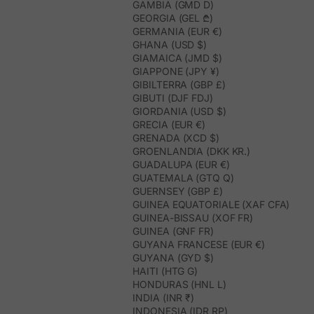
GAMBIA (GMD D)
GEORGIA (GEL ₾)
GERMANIA (EUR €)
GHANA (USD $)
GIAMAICA (JMD $)
GIAPPONE (JPY ¥)
GIBILTERRA (GBP £)
GIBUTI (DJF FDJ)
GIORDANIA (USD $)
GRECIA (EUR €)
GRENADA (XCD $)
GROENLANDIA (DKK KR.)
GUADALUPA (EUR €)
GUATEMALA (GTQ Q)
GUERNSEY (GBP £)
GUINEA EQUATORIALE (XAF CFA)
GUINEA-BISSAU (XOF FR)
GUINEA (GNF FR)
GUYANA FRANCESE (EUR €)
GUYANA (GYD $)
HAITI (HTG G)
HONDURAS (HNL L)
INDIA (INR ₹)
INDONESIA (IDR RP)