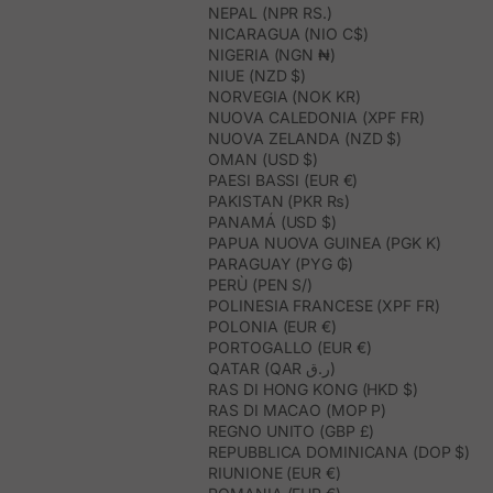
NEPAL (NPR RS.)
NICARAGUA (NIO C$)
NIGERIA (NGN ₦)
NIUE (NZD $)
NORVEGIA (NOK KR)
NUOVA CALEDONIA (XPF FR)
NUOVA ZELANDA (NZD $)
OMAN (USD $)
PAESI BASSI (EUR €)
PAKISTAN (PKR ₨)
PANAMÁ (USD $)
PAPUA NUOVA GUINEA (PGK K)
PARAGUAY (PYG ₲)
PERÙ (PEN S/)
POLINESIA FRANCESE (XPF FR)
POLONIA (EUR €)
PORTOGALLO (EUR €)
QATAR (QAR ر.ق)
RAS DI HONG KONG (HKD $)
RAS DI MACAO (MOP P)
REGNO UNITO (GBP £)
REPUBBLICA DOMINICANA (DOP $)
RIUNIONE (EUR €)