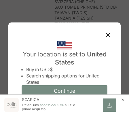
SVIZZERA (CHF CHF)
SÃO TOMÉ E PRÍNCIPE (STD DB)
TAIWAN (TWD $)
TANZANIA (TZS SH)
THAILANDIA (THB ฿)
TIMOR EST (USD $)
TOGO (XOF FR)
TONGA (TOP T$)
TRINIDAD E TOBAGO (TTD $)
TUNISIA (USD $)
Your location is set to
United
TURCHIA (TRY ₺)
States
TURKMENISTAN (USD $)
Change country/region
TUVALU (AUD $)
Buy in
USD$
UGANDA (UGX USH)
Search shipping options for
United
UNGHERIA (EUR €)
States
URUGUAY (UYU $U)
UZBEKISTAN (UZS SO'M)
Continue
Continue
VANUATU (VUV VT)
SCARICA
Change country/region and language
Cancel
VENEZUELA (USD $)
Ottieni uno
sconto del 10%
sul tuo
VIETNAM (VND ₫)
primo acquisto
WALLIS E FUTUNA (XPF FR)
ZAMBIA (ZMW K)
ZIMBABWE (USD $)
ESWATINI (SZL E)