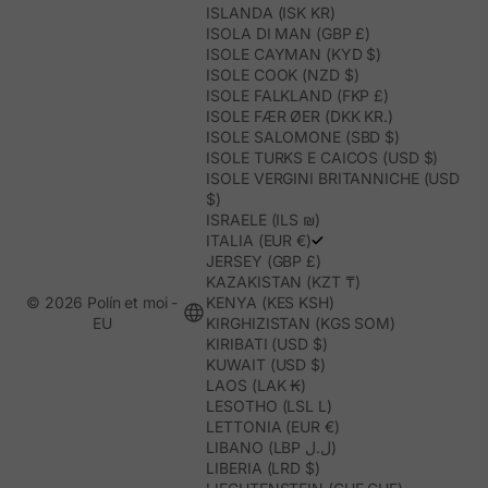
ISLANDA (ISK KR)
ISOLA DI MAN (GBP £)
ISOLE CAYMAN (KYD $)
ISOLE COOK (NZD $)
ISOLE FALKLAND (FKP £)
ISOLE FÆR ØER (DKK KR.)
ISOLE SALOMONE (SBD $)
ISOLE TURKS E CAICOS (USD $)
ISOLE VERGINI BRITANNICHE (USD
$)
ISRAELE (ILS ₪)
ITALIA (EUR €)
JERSEY (GBP £)
KAZAKISTAN (KZT ₸)
© 2026 Polín et moi -
KENYA (KES KSH)
EU
KIRGHIZISTAN (KGS SOM)
KIRIBATI (USD $)
KUWAIT (USD $)
LAOS (LAK ₭)
LESOTHO (LSL L)
LETTONIA (EUR €)
LIBANO (LBP ل.ل)
LIBERIA (LRD $)