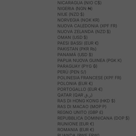
NICARAGUA (NIO C$)
NIGERIA (NGN ₦)
NIUE (NZD $)
NORVEGIA (NOK KR)
NUOVA CALEDONIA (XPF FR)
NUOVA ZELANDA (NZD $)
OMAN (USD $)
PAESI BASSI (EUR €)
PAKISTAN (PKR ₨)
PANAMÁ (USD $)
PAPUA NUOVA GUINEA (PGK K)
PARAGUAY (PYG ₲)
PERÙ (PEN S/)
POLINESIA FRANCESE (XPF FR)
POLONIA (EUR €)
PORTOGALLO (EUR €)
QATAR (QAR ر.ق)
RAS DI HONG KONG (HKD $)
RAS DI MACAO (MOP P)
REGNO UNITO (GBP £)
REPUBBLICA DOMINICANA (DOP $)
RIUNIONE (EUR €)
ROMANIA (EUR €)
RUANDA (RWF FRW)