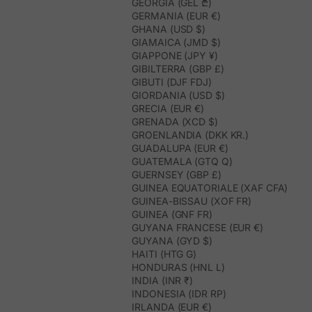
GEORGIA (GEL ₾)
GERMANIA (EUR €)
GHANA (USD $)
GIAMAICA (JMD $)
GIAPPONE (JPY ¥)
GIBILTERRA (GBP £)
GIBUTI (DJF FDJ)
GIORDANIA (USD $)
GRECIA (EUR €)
GRENADA (XCD $)
GROENLANDIA (DKK KR.)
GUADALUPA (EUR €)
GUATEMALA (GTQ Q)
GUERNSEY (GBP £)
GUINEA EQUATORIALE (XAF CFA)
GUINEA-BISSAU (XOF FR)
GUINEA (GNF FR)
GUYANA FRANCESE (EUR €)
GUYANA (GYD $)
HAITI (HTG G)
HONDURAS (HNL L)
INDIA (INR ₹)
INDONESIA (IDR RP)
IRLANDA (EUR €)