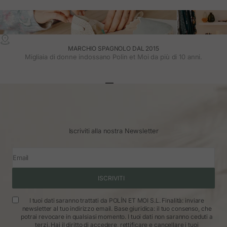
MARCHIO SPAGNOLO DAL 2015
Migliaia di donne indossano Polin et Moi da più di 10 anni.
Vai all'articolo 1
Vai all'articolo 2
Vai all'articolo 3
Iscriviti alla nostra Newsletter
Email
ISCRIVITI
I tuoi dati saranno trattati da POLÍN ET MOI S.L. Finalità: inviare
newsletter al tuo indirizzo email. Base giuridica: il tuo consenso, che
potrai revocare in qualsiasi momento. I tuoi dati non saranno ceduti a
terzi. Hai il diritto di accedere, rettificare e cancellare i tuoi