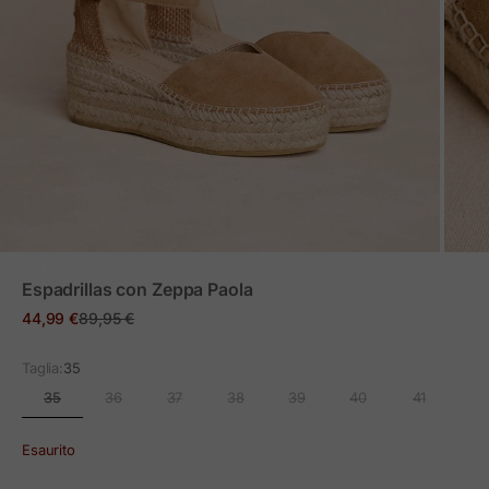
ZOOM
Espadrillas con Zeppa Paola
Prezzo in offerta
Prezzo normale
44,99 €
89,95 €
Taglia:
35
35
36
37
38
39
40
41
Esaurito