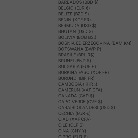
BARBADOS (BBD $)
BELGIO (EUR €)
BELIZE (BZD $)
BENIN (XOF FR)
BERMUDA (USD $)
BHUTAN (USD $)
BOLIVIA (BOB BS.)
BOSNIA ED ERZEGOVINA (BAM КМ)
BOTSWANA (BWP P)
BRASILE (BRL R$)
BRUNEI (BND $)
BULGARIA (EUR €)
BURKINA FASO (XOF FR)
BURUNDI (BIF FR)
CAMBOGIA (KHR ៛)
CAMERUN (XAF CFA)
CANADA (CAD $)
CAPO VERDE (CVE $)
CARAIBI OLANDESI (USD $)
CECHIA (EUR €)
CIAD (XAF CFA)
CILE (CLP $)
CINA (CNY ¥)
CIPRO (EUR €)