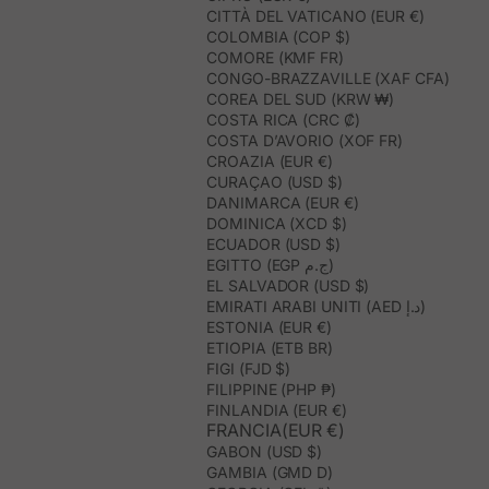
CITTÀ DEL VATICANO (EUR €)
COLOMBIA (COP $)
COMORE (KMF FR)
CONGO-BRAZZAVILLE (XAF CFA)
COREA DEL SUD (KRW ₩)
COSTA RICA (CRC ₡)
COSTA D’AVORIO (XOF FR)
CROAZIA (EUR €)
CURAÇAO (USD $)
DANIMARCA (EUR €)
DOMINICA (XCD $)
ECUADOR (USD $)
EGITTO (EGP ج.م)
EL SALVADOR (USD $)
EMIRATI ARABI UNITI (AED د.إ)
ESTONIA (EUR €)
ETIOPIA (ETB BR)
FIGI (FJD $)
FILIPPINE (PHP ₱)
FINLANDIA (EUR €)
FRANCIA(EUR €)
GABON (USD $)
GAMBIA (GMD D)