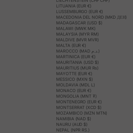
LIECHTENSTEIN (CHF CHF)
LITUANIA (EUR €)
LUSSEMBURGO (EUR €)
MACEDONIA DEL NORD (MKD ДЕН)
MADAGASCAR (USD $)
MALAWI (MWK MK)
MALAYSIA (MYR RM)
MALDIVE (MVR MVR)
MALTA (EUR €)
MAROCCO (MAD د.م.)
MARTINICA (EUR €)
MAURITANIA (USD $)
MAURITIUS (MUR ₨)
MAYOTTE (EUR €)
MESSICO (MXN $)
MOLDAVIA (MDL L)
MONACO (EUR €)
MONGOLIA (MNT ₮)
MONTENEGRO (EUR €)
MONTSERRAT (XCD $)
MOZAMBICO (MZN MTN)
NAMIBIA (NAD $)
NAURU (AUD $)
NEPAL (NPR RS.)