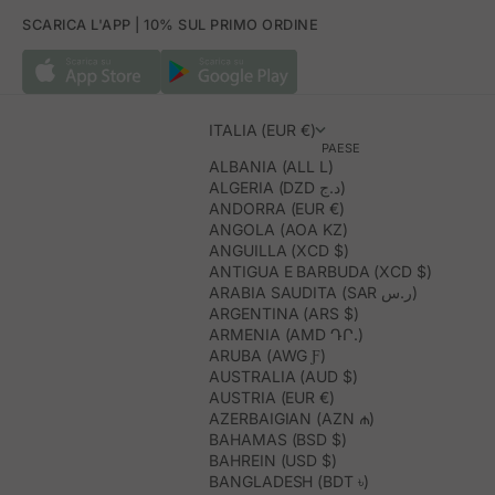
SCARICA L'APP | 10% SUL PRIMO ORDINE
ITALIA (EUR €)
PAESE
ALBANIA (ALL L)
ALGERIA (DZD د.ج)
ANDORRA (EUR €)
ANGOLA (AOA KZ)
ANGUILLA (XCD $)
ANTIGUA E BARBUDA (XCD $)
ARABIA SAUDITA (SAR ر.س)
ARGENTINA (ARS $)
ARMENIA (AMD ԴՐ.)
ARUBA (AWG Ƒ)
AUSTRALIA (AUD $)
AUSTRIA (EUR €)
AZERBAIGIAN (AZN ₼)
BAHAMAS (BSD $)
BAHREIN (USD $)
BANGLADESH (BDT ৳)