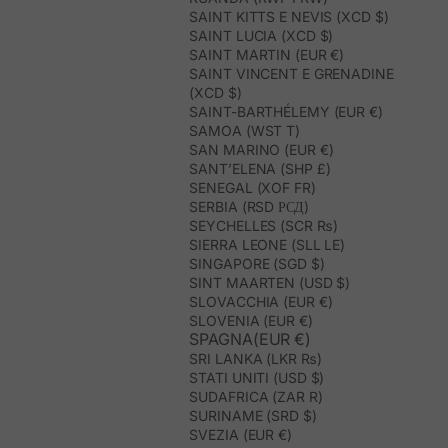
SAINT KITTS E NEVIS (XCD $)
SAINT LUCIA (XCD $)
SAINT MARTIN (EUR €)
SAINT VINCENT E GRENADINE
(XCD $)
SAINT-BARTHÉLEMY (EUR €)
SAMOA (WST T)
SAN MARINO (EUR €)
SANT’ELENA (SHP £)
SENEGAL (XOF FR)
SERBIA (RSD РСД)
SEYCHELLES (SCR ₨)
SIERRA LEONE (SLL LE)
SINGAPORE (SGD $)
SINT MAARTEN (USD $)
SLOVACCHIA (EUR €)
SLOVENIA (EUR €)
SPAGNA(EUR €)
SRI LANKA (LKR ₨)
STATI UNITI (USD $)
SUDAFRICA (ZAR R)
SURINAME (SRD $)
SVEZIA (EUR €)