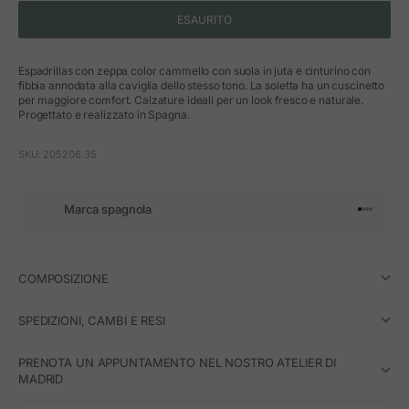
ESAURITO
Espadrillas con zeppa color cammello con suola in juta e cinturino con
fibbia annodata alla caviglia dello stesso tono. La soletta ha un cuscinetto
per maggiore comfort. Calzature ideali per un look fresco e naturale.
Progettato e realizzato in Spagna.
SKU: 205206.35
Marca spagnola
Vai all'art
Vai all'a
Vai all'a
Vai all'
COMPOSIZIONE
SPEDIZIONI, CAMBI E RESI
PRENOTA UN APPUNTAMENTO NEL NOSTRO ATELIER DI
MADRID