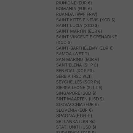
RIUNIONE (EUR €)
ROMANIA (EUR €)
RUANDA (RWF FRW)
SAINT KITTS E NEVIS (XCD $)
SAINT LUCIA (XCD $)
SAINT MARTIN (EUR €)
SAINT VINCENT E GRENADINE
(XCD $)
SAINT-BARTHÉLEMY (EUR €)
SAMOA (WST T)
SAN MARINO (EUR €)
SANT’ELENA (SHP £)
SENEGAL (XOF FR)
SERBIA (RSD РСД)
SEYCHELLES (SCR ₨)
SIERRA LEONE (SLL LE)
SINGAPORE (SGD $)
SINT MAARTEN (USD $)
SLOVACCHIA (EUR €)
SLOVENIA (EUR €)
SPAGNA(EUR €)
SRI LANKA (LKR ₨)
STATI UNITI (USD $)
SUDAFRICA (ZAR R)