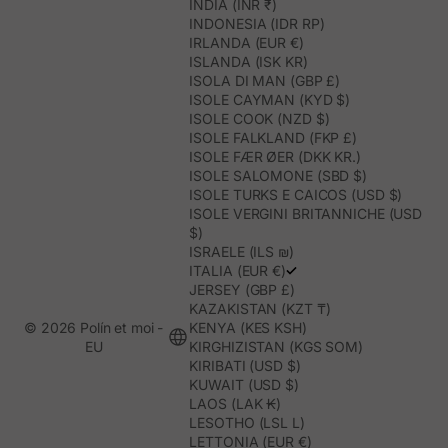
INDIA (INR ₹)
INDONESIA (IDR RP)
IRLANDA (EUR €)
ISLANDA (ISK KR)
ISOLA DI MAN (GBP £)
ISOLE CAYMAN (KYD $)
ISOLE COOK (NZD $)
ISOLE FALKLAND (FKP £)
ISOLE FÆR ØER (DKK KR.)
ISOLE SALOMONE (SBD $)
ISOLE TURKS E CAICOS (USD $)
ISOLE VERGINI BRITANNICHE (USD
$)
ISRAELE (ILS ₪)
ITALIA (EUR €)
JERSEY (GBP £)
KAZAKISTAN (KZT ₸)
© 2026 Polín et moi -
KENYA (KES KSH)
EU
KIRGHIZISTAN (KGS SOM)
KIRIBATI (USD $)
KUWAIT (USD $)
LAOS (LAK ₭)
LESOTHO (LSL L)
LETTONIA (EUR €)