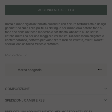
AGGIUNGI AL CARRELLO
Borsa a mano rigida in tonalità eucalipto con finitura testurizzata e design
geometrico dalle linee pulite. Si distingue per il manico a catena tono su
tono che dona un tocco moderno e sofisticato, abbinato a una sottile
catena metallica per una maggiore versatilità. Un accessorio elegante e
contemporaneo, perfetto per valorizzare look da invitata, eventi o outfit
speciali con un tocco fresco e raffinato.
SKU: 207100.T-U
Marca spagnola
Vai all'art
Vai all'a
Vai all'a
Vai all'
COMPOSIZIONE
SPEDIZIONI, CAMBI E RESI
PRENOTA UN APPUNTAMENTO NEL NOSTRO ATELIER DI