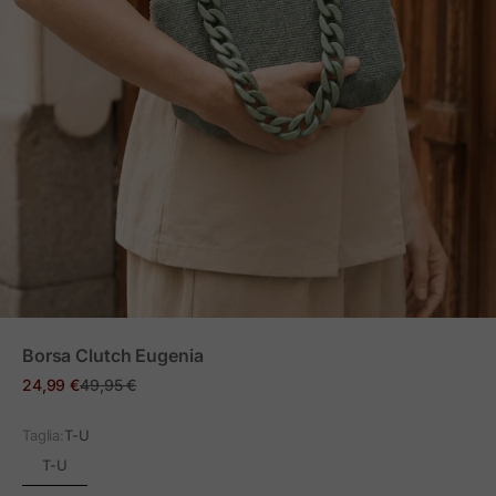
ZOOM
Borsa Clutch Eugenia
Prezzo in offerta
Prezzo normale
24,99 €
49,95 €
Taglia:
T-U
T-U