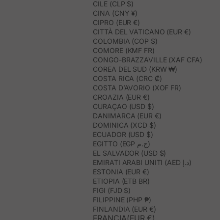
CILE (CLP $)
CINA (CNY ¥)
CIPRO (EUR €)
CITTÀ DEL VATICANO (EUR €)
COLOMBIA (COP $)
COMORE (KMF FR)
CONGO-BRAZZAVILLE (XAF CFA)
COREA DEL SUD (KRW ₩)
COSTA RICA (CRC ₡)
COSTA D’AVORIO (XOF FR)
CROAZIA (EUR €)
CURAÇAO (USD $)
DANIMARCA (EUR €)
DOMINICA (XCD $)
ECUADOR (USD $)
EGITTO (EGP ج.م)
EL SALVADOR (USD $)
EMIRATI ARABI UNITI (AED د.إ)
ESTONIA (EUR €)
ETIOPIA (ETB BR)
FIGI (FJD $)
FILIPPINE (PHP ₱)
FINLANDIA (EUR €)
FRANCIA(EUR €)