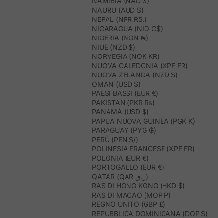
NAMIBIA (NAD $)
NAURU (AUD $)
NEPAL (NPR RS.)
NICARAGUA (NIO C$)
NIGERIA (NGN ₦)
NIUE (NZD $)
NORVEGIA (NOK KR)
NUOVA CALEDONIA (XPF FR)
NUOVA ZELANDA (NZD $)
OMAN (USD $)
PAESI BASSI (EUR €)
PAKISTAN (PKR ₨)
PANAMÁ (USD $)
PAPUA NUOVA GUINEA (PGK K)
PARAGUAY (PYG ₲)
PERÙ (PEN S/)
POLINESIA FRANCESE (XPF FR)
POLONIA (EUR €)
PORTOGALLO (EUR €)
QATAR (QAR ر.ق)
RAS DI HONG KONG (HKD $)
RAS DI MACAO (MOP P)
REGNO UNITO (GBP £)
REPUBBLICA DOMINICANA (DOP $)