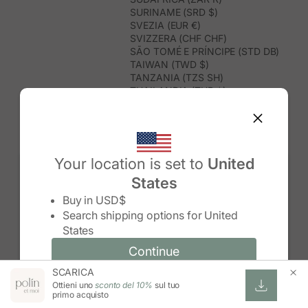
SURINAME (SRD $)
SVEZIA (EUR €)
SVIZZERA (CHF CHF)
SÃO TOMÉ E PRÍNCIPE (STD DB)
TAIWAN (TWD $)
TANZANIA (TZS SH)
THAILANDIA (THB ฿)
TIMOR EST (USD $)
TOGO (XOF FR)
TONGA (TOP T$)
TRINIDAD E TOBAGO (TTD $)
TUNISIA (USD $)
Your location is set to
United
TURCHIA (TRY ₺)
States
TURKMENISTAN (USD $)
Change country/region
TUVALU (AUD $)
Buy in
USD$
UGANDA (UGX USH)
Search shipping options for
United
UNGHERIA (EUR €)
States
URUGUAY (UYU $U)
UZBEKISTAN (UZS SO'M)
Continue
Continue
VANUATU (VUV VT)
SCARICA
Change country/region and language
Cancel
VENEZUELA (USD $)
Ottieni uno
sconto del 10%
sul tuo
VIETNAM (VND ₫)
primo acquisto
WALLIS E FUTUNA (XPF FR)