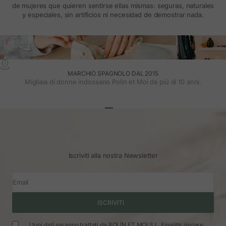
de mujeres que quieren sentirse ellas mismas: seguras, naturales
y especiales, sin artificios ni necesidad de demostrar nada.
MARCHIO SPAGNOLO DAL 2015
Migliaia di donne indossano Polin et Moi da più di 10 anni.
Vai all'articolo 1
Vai all'articolo 2
Vai all'articolo 3
Iscriviti alla nostra Newsletter
Email
ISCRIVITI
I tuoi dati saranno trattati da POLÍN ET MOI S.L. Finalità: inviare