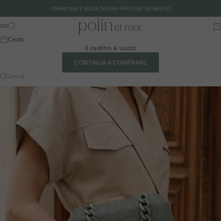
Vai al contenuto
CERIMONIA E MODA DONNA PER OGNI MOMENTO
Polín et moi - EU
Cerca
Ca
Menu
Cesto
Il cestino è vuoto
CONTINUA A COMPRARE
Cerca…