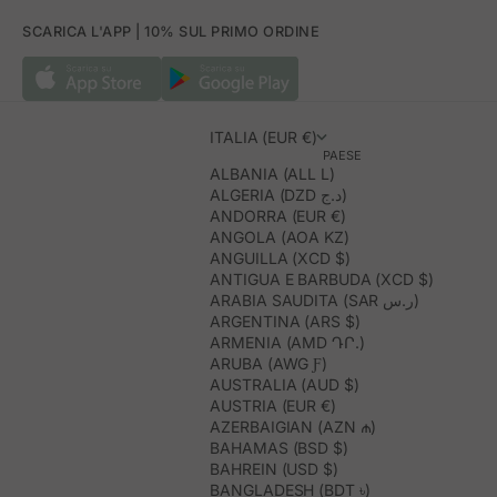
SCARICA L'APP | 10% SUL PRIMO ORDINE
ITALIA (EUR €)
PAESE
ALBANIA (ALL L)
ALGERIA (DZD د.ج)
ANDORRA (EUR €)
ANGOLA (AOA KZ)
ANGUILLA (XCD $)
ANTIGUA E BARBUDA (XCD $)
ARABIA SAUDITA (SAR ر.س)
ARGENTINA (ARS $)
ARMENIA (AMD ԴՐ.)
ARUBA (AWG Ƒ)
AUSTRALIA (AUD $)
AUSTRIA (EUR €)
AZERBAIGIAN (AZN ₼)
BAHAMAS (BSD $)
BAHREIN (USD $)
BANGLADESH (BDT ৳)