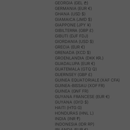
GEORGIA (GEL ₾)
GERMANIA (EUR €)
GHANA (USD $)
GIAMAICA (JMD $)
GIAPPONE (JPY ¥)
GIBILTERRA (GBP £)
GIBUTI (DJF FDJ)
GIORDANIA (USD $)
GRECIA (EUR €)
GRENADA (XCD $)
GROENLANDIA (DKK KR.)
GUADALUPA (EUR €)
GUATEMALA (GTQ Q)
GUERNSEY (GBP £)
GUINEA EQUATORIALE (XAF CFA)
GUINEA-BISSAU (XOF FR)
GUINEA (GNF FR)
GUYANA FRANCESE (EUR €)
GUYANA (GYD $)
HAITI (HTG G)
HONDURAS (HNL L)
INDIA (INR ₹)
INDONESIA (IDR RP)
IRLANDA (EUR €)