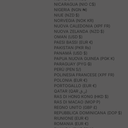
NICARAGUA (NIO C$)
NIGERIA (NGN ₦)
NIUE (NZD $)
NORVEGIA (NOK KR)
NUOVA CALEDONIA (XPF FR)
NUOVA ZELANDA (NZD $)
OMAN (USD $)
PAESI BASSI (EUR €)
PAKISTAN (PKR ₨)
PANAMÁ (USD $)
PAPUA NUOVA GUINEA (PGK K)
PARAGUAY (PYG ₲)
PERÙ (PEN S/)
POLINESIA FRANCESE (XPF FR)
POLONIA (EUR €)
PORTOGALLO (EUR €)
QATAR (QAR ر.ق)
RAS DI HONG KONG (HKD $)
RAS DI MACAO (MOP P)
REGNO UNITO (GBP £)
REPUBBLICA DOMINICANA (DOP $)
RIUNIONE (EUR €)
ROMANIA (EUR €)