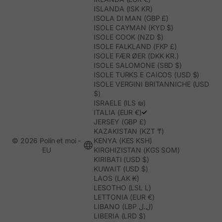
ISLANDA (ISK KR)
ISOLA DI MAN (GBP £)
ISOLE CAYMAN (KYD $)
ISOLE COOK (NZD $)
ISOLE FALKLAND (FKP £)
ISOLE FÆR ØER (DKK KR.)
ISOLE SALOMONE (SBD $)
ISOLE TURKS E CAICOS (USD $)
ISOLE VERGINI BRITANNICHE (USD
$)
ISRAELE (ILS ₪)
ITALIA (EUR €)
JERSEY (GBP £)
KAZAKISTAN (KZT ₸)
© 2026 Polín et moi -
KENYA (KES KSH)
EU
KIRGHIZISTAN (KGS SOM)
KIRIBATI (USD $)
KUWAIT (USD $)
LAOS (LAK ₭)
LESOTHO (LSL L)
LETTONIA (EUR €)
LIBANO (LBP ل.ل)
LIBERIA (LRD $)