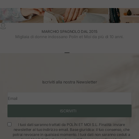
MARCHIO SPAGNOLO DAL 2015
Migliaia di donne indossano Polin et Moi da più di 10 anni.
Vai all'articolo 1
Vai all'articolo 2
Vai all'articolo 3
Iscriviti alla nostra Newsletter
Email
ISCRIVITI
I tuoi dati saranno trattati da POLÍN ET MOI S.L. Finalità: inviare
newsletter al tuo indirizzo email. Base giuridica: il tuo consenso, che
potrai revocare in qualsiasi momento. I tuoi dati non saranno ceduti a