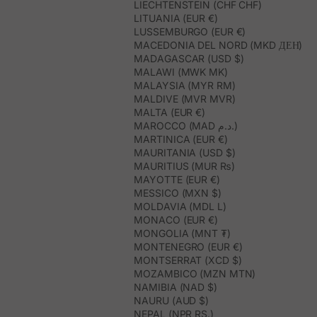
LIECHTENSTEIN (CHF CHF)
LITUANIA (EUR €)
LUSSEMBURGO (EUR €)
MACEDONIA DEL NORD (MKD ДЕН)
MADAGASCAR (USD $)
MALAWI (MWK MK)
MALAYSIA (MYR RM)
MALDIVE (MVR MVR)
MALTA (EUR €)
MAROCCO (MAD د.م.)
MARTINICA (EUR €)
MAURITANIA (USD $)
MAURITIUS (MUR ₨)
MAYOTTE (EUR €)
MESSICO (MXN $)
MOLDAVIA (MDL L)
MONACO (EUR €)
MONGOLIA (MNT ₮)
MONTENEGRO (EUR €)
MONTSERRAT (XCD $)
MOZAMBICO (MZN MTN)
NAMIBIA (NAD $)
NAURU (AUD $)
NEPAL (NPR RS.)