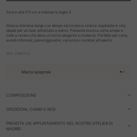
Sara è alta 173 cm e indossa la taglia S
Giacca shariana beige con design incrociato e cintura regolabile in vita,
ideale per un look sofisticato e estivo. Presenta manica corta ampia e
collo a revers che dona un tocco elegante e moderno. Perfetta per cene,
eventi informali, pomeriggi estivi, vacanze o cocktail all'aperto.
SKU: 209675.S
Marca spagnola
Vai all'art
Vai all'a
Vai all'a
Vai all'
COMPOSIZIONE
SPEDIZIONI, CAMBI E RESI
PRENOTA UN APPUNTAMENTO NEL NOSTRO ATELIER DI
MADRID