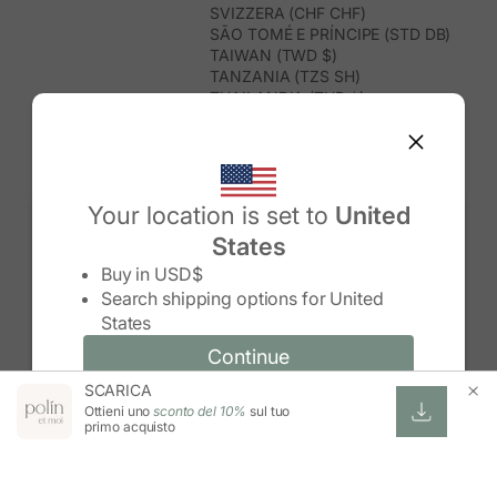
SVIZZERA (CHF CHF)
SÃO TOMÉ E PRÍNCIPE (STD DB)
TAIWAN (TWD $)
TANZANIA (TZS SH)
THAILANDIA (THB ฿)
TIMOR EST (USD $)
TOGO (XOF FR)
TONGA (TOP T$)
TRINIDAD E TOBAGO (TTD $)
TUNISIA (USD $)
Your location is set to
United
TURCHIA (TRY ₺)
States
TURKMENISTAN (USD $)
Change country/region
TUVALU (AUD $)
Buy in
USD$
UGANDA (UGX USH)
Search shipping options for
United
UNGHERIA (EUR €)
States
URUGUAY (UYU $U)
UZBEKISTAN (UZS SO'M)
Continue
Continue
VANUATU (VUV VT)
SCARICA
Change country/region and language
Cancel
VENEZUELA (USD $)
Ottieni uno
sconto del 10%
sul tuo
VIETNAM (VND ₫)
primo acquisto
WALLIS E FUTUNA (XPF FR)
ZAMBIA (ZMW K)
ZIMBABWE (USD $)