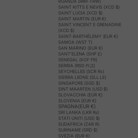
RUANDA (RWF FRW)
SAINT KITTS E NEVIS (XCD $)
SAINT LUCIA (XCD $)
SAINT MARTIN (EUR €)
SAINT VINCENT E GRENADINE
(XCD $)
SAINT-BARTHÉLEMY (EUR €)
SAMOA (WST T)
SAN MARINO (EUR €)
SANT’ELENA (SHP £)
SENEGAL (XOF FR)
SERBIA (RSD РСД)
SEYCHELLES (SCR ₨)
SIERRA LEONE (SLL LE)
SINGAPORE (SGD $)
SINT MAARTEN (USD $)
SLOVACCHIA (EUR €)
SLOVENIA (EUR €)
SPAGNA(EUR €)
SRI LANKA (LKR ₨)
STATI UNITI (USD $)
SUDAFRICA (ZAR R)
SURINAME (SRD $)
SVEZIA (EUR €)