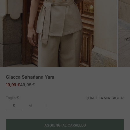
ZOOM
Giacca Sahariana Yara
Prezzo in offerta
Prezzo normale
19,99 €
49,95 €
Taglia:
S
QUAL È LA MIA TAGLIA?
S
M
L
AGGIUNGI AL CARRELLO