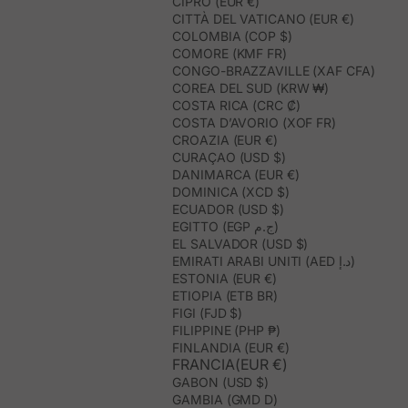
CIPRO (EUR €)
CITTÀ DEL VATICANO (EUR €)
COLOMBIA (COP $)
COMORE (KMF FR)
CONGO-BRAZZAVILLE (XAF CFA)
COREA DEL SUD (KRW ₩)
COSTA RICA (CRC ₡)
COSTA D’AVORIO (XOF FR)
CROAZIA (EUR €)
CURAÇAO (USD $)
DANIMARCA (EUR €)
DOMINICA (XCD $)
ECUADOR (USD $)
EGITTO (EGP ج.م)
EL SALVADOR (USD $)
EMIRATI ARABI UNITI (AED د.إ)
ESTONIA (EUR €)
ETIOPIA (ETB BR)
FIGI (FJD $)
FILIPPINE (PHP ₱)
FINLANDIA (EUR €)
FRANCIA(EUR €)
GABON (USD $)
GAMBIA (GMD D)