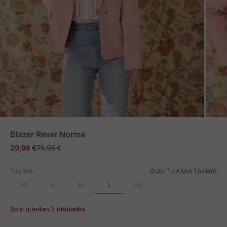
ZOOM
Blazer Rever Norma
Prezzo in offerta
Prezzo normale
29,99 €
75,95 €
Taglia:
L
QUAL È LA MIA TAGLIA?
L
XS
S
M
XL
Solo quedan 2 unidades