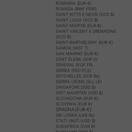
ROMANIA (EUR €)
RUANDA (RWF FRW)
SAINT KITTS E NEVIS (XCD $)
SAINT LUCIA (XCD $)
SAINT MARTIN (EUR €)
SAINT VINCENT E GRENADINE
(XCD $)
SAINT-BARTHÉLEMY (EUR €)
SAMOA (WST T)
SAN MARINO (EUR €)
SANT’ELENA (SHP £)
SENEGAL (XOF FR)
SERBIA (RSD РСД)
SEYCHELLES (SCR ₨)
SIERRA LEONE (SLL LE)
SINGAPORE (SGD $)
SINT MAARTEN (USD $)
SLOVACCHIA (EUR €)
SLOVENIA (EUR €)
SPAGNA(EUR €)
SRI LANKA (LKR ₨)
STATI UNITI (USD $)
SUDAFRICA (ZAR R)
SURINAME (SRD $)