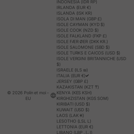
INDONESIA (IDR RP)
IRLANDA (EUR €)
ISLANDA (ISK KR)
ISOLA DI MAN (GBP £)
ISOLE CAYMAN (KYD $)
ISOLE COOK (NZD $)
ISOLE FALKLAND (FKP £)
ISOLE FÆR ØER (DKK KR.)
ISOLE SALOMONE (SBD $)
ISOLE TURKS E CAICOS (USD $)
ISOLE VERGINI BRITANNICHE (USD
$)
ISRAELE (ILS ₪)
ITALIA (EUR €)
JERSEY (GBP £)
KAZAKISTAN (KZT ₸)
© 2026 Polín et moi -
KENYA (KES KSH)
EU
KIRGHIZISTAN (KGS SOM)
KIRIBATI (USD $)
KUWAIT (USD $)
LAOS (LAK ₭)
LESOTHO (LSL L)
LETTONIA (EUR €)
LIBANO (LBP ل.ل)