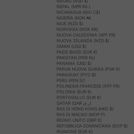
NAURU (AUD $)
NEPAL (NPR RS.)
NICARAGUA (NIO C$)
NIGERIA (NGN ₦)
NIUE (NZD $)
NORVEGIA (NOK KR)
NUOVA CALEDONIA (XPF FR)
NUOVA ZELANDA (NZD $)
OMAN (USD $)
PAESI BASSI (EUR €)
PAKISTAN (PKR ₨)
PANAMÁ (USD $)
PAPUA NUOVA GUINEA (PGK K)
PARAGUAY (PYG ₲)
PERÙ (PEN S/)
POLINESIA FRANCESE (XPF FR)
POLONIA (EUR €)
PORTOGALLO (EUR €)
QATAR (QAR ر.ق)
RAS DI HONG KONG (HKD $)
RAS DI MACAO (MOP P)
REGNO UNITO (GBP £)
REPUBBLICA DOMINICANA (DOP $)
RIUNIONE (EUR €)