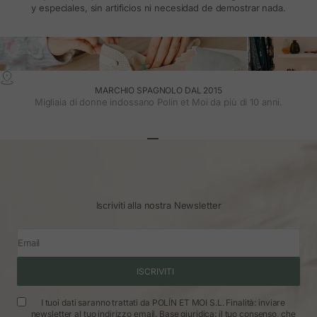
y especiales, sin artificios ni necesidad de demostrar nada.
MARCHIO SPAGNOLO DAL 2015
Migliaia di donne indossano Polin et Moi da più di 10 anni.
Vai all'articolo 1
Vai all'articolo 2
Vai all'articolo 3
Iscriviti alla nostra Newsletter
Email
ISCRIVITI
I tuoi dati saranno trattati da POLÍN ET MOI S.L. Finalità: inviare
newsletter al tuo indirizzo email. Base giuridica: il tuo consenso, che