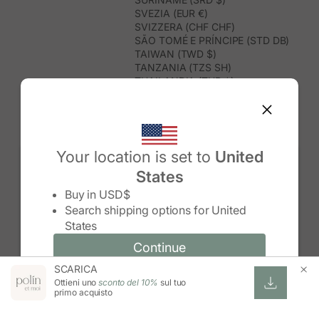
SVEZIA (EUR €)
SVIZZERA (CHF CHF)
SÃO TOMÉ E PRÍNCIPE (STD DB)
TAIWAN (TWD $)
TANZANIA (TZS SH)
THAILANDIA (THB ฿)
TIMOR EST (USD $)
TOGO (XOF FR)
TONGA (TOP T$)
TRINIDAD E TOBAGO (TTD $)
TUNISIA (USD $)
Your location is set to
United
TURCHIA (TRY ₺)
States
TURKMENISTAN (USD $)
Change country/region
TUVALU (AUD $)
Buy in
USD$
UGANDA (UGX USH)
Search shipping options for
United
UNGHERIA (EUR €)
States
URUGUAY (UYU $U)
UZBEKISTAN (UZS SO'M)
Continue
Continue
VANUATU (VUV VT)
SCARICA
Change country/region and language
Cancel
VENEZUELA (USD $)
Ottieni uno
sconto del 10%
sul tuo
VIETNAM (VND ₫)
primo acquisto
WALLIS E FUTUNA (XPF FR)
ZAMBIA (ZMW K)