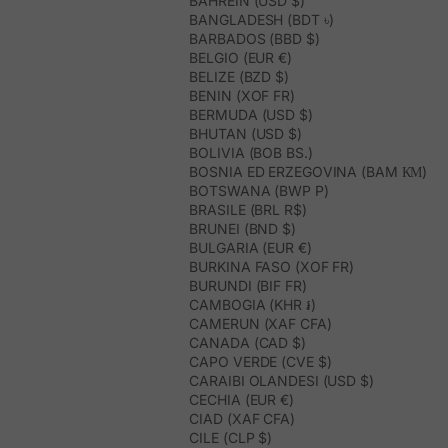
BAHREIN (USD $)
BANGLADESH (BDT ৳)
BARBADOS (BBD $)
BELGIO (EUR €)
BELIZE (BZD $)
BENIN (XOF FR)
BERMUDA (USD $)
BHUTAN (USD $)
BOLIVIA (BOB BS.)
BOSNIA ED ERZEGOVINA (BAM КМ)
BOTSWANA (BWP P)
BRASILE (BRL R$)
BRUNEI (BND $)
BULGARIA (EUR €)
BURKINA FASO (XOF FR)
BURUNDI (BIF FR)
CAMBOGIA (KHR ៛)
CAMERUN (XAF CFA)
CANADA (CAD $)
CAPO VERDE (CVE $)
CARAIBI OLANDESI (USD $)
CECHIA (EUR €)
CIAD (XAF CFA)
CILE (CLP $)