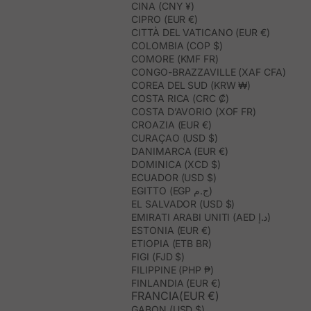
CINA (CNY ¥)
CIPRO (EUR €)
CITTÀ DEL VATICANO (EUR €)
COLOMBIA (COP $)
COMORE (KMF FR)
CONGO-BRAZZAVILLE (XAF CFA)
COREA DEL SUD (KRW ₩)
COSTA RICA (CRC ₡)
COSTA D’AVORIO (XOF FR)
CROAZIA (EUR €)
CURAÇAO (USD $)
DANIMARCA (EUR €)
DOMINICA (XCD $)
ECUADOR (USD $)
EGITTO (EGP ج.م)
EL SALVADOR (USD $)
EMIRATI ARABI UNITI (AED د.إ)
ESTONIA (EUR €)
ETIOPIA (ETB BR)
FIGI (FJD $)
FILIPPINE (PHP ₱)
FINLANDIA (EUR €)
FRANCIA(EUR €)
GABON (USD $)