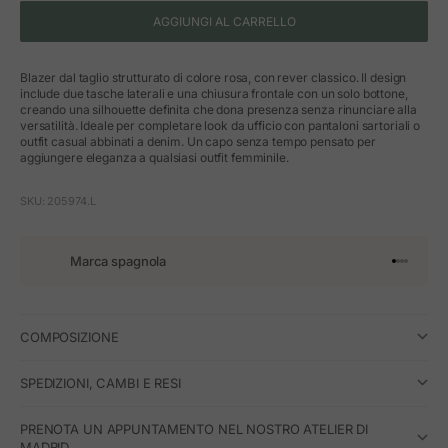
AGGIUNGI AL CARRELLO
Blazer dal taglio strutturato di colore rosa, con rever classico. Il design
include due tasche laterali e una chiusura frontale con un solo bottone,
creando una silhouette definita che dona presenza senza rinunciare alla
versatilità. Ideale per completare look da ufficio con pantaloni sartoriali o
outfit casual abbinati a denim. Un capo senza tempo pensato per
aggiungere eleganza a qualsiasi outfit femminile.
SKU: 205974.L
Marca spagnola
Vai all'art
Vai all'a
Vai all'a
Vai all'
COMPOSIZIONE
SPEDIZIONI, CAMBI E RESI
PRENOTA UN APPUNTAMENTO NEL NOSTRO ATELIER DI
MADRID