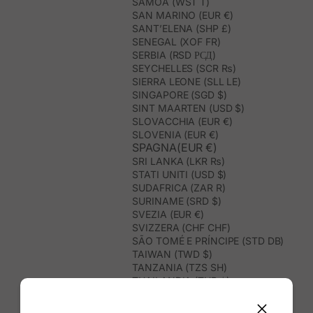
SAMOA (WST T)
SAN MARINO (EUR €)
SANT’ELENA (SHP £)
SENEGAL (XOF FR)
SERBIA (RSD РСД)
SEYCHELLES (SCR ₨)
SIERRA LEONE (SLL LE)
SINGAPORE (SGD $)
SINT MAARTEN (USD $)
SLOVACCHIA (EUR €)
SLOVENIA (EUR €)
SPAGNA(EUR €)
SRI LANKA (LKR ₨)
STATI UNITI (USD $)
SUDAFRICA (ZAR R)
SURINAME (SRD $)
SVEZIA (EUR €)
SVIZZERA (CHF CHF)
SÃO TOMÉ E PRÍNCIPE (STD DB)
TAIWAN (TWD $)
TANZANIA (TZS SH)
THAILANDIA (THB ฿)
TIMOR EST (USD $)
TOGO (XOF FR)