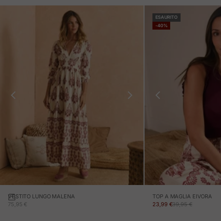
ESAURITO
-40%
VESTITO LUNGO MALENA
TOP A MAGLIA EIVORA
PREZZO IN OFFERTA
PREZZO IN OFFERTA
PREZZO NORMALE
75,95 €
23,99 €
39,95 €