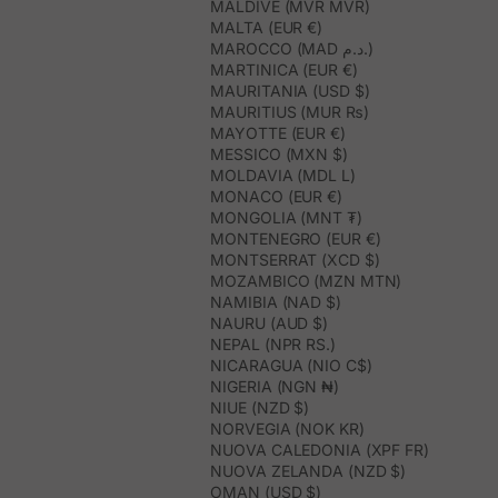
MALDIVE (MVR MVR)
MALTA (EUR €)
MAROCCO (MAD د.م.)
MARTINICA (EUR €)
MAURITANIA (USD $)
MAURITIUS (MUR ₨)
MAYOTTE (EUR €)
MESSICO (MXN $)
MOLDAVIA (MDL L)
MONACO (EUR €)
MONGOLIA (MNT ₮)
MONTENEGRO (EUR €)
MONTSERRAT (XCD $)
MOZAMBICO (MZN MTN)
NAMIBIA (NAD $)
NAURU (AUD $)
NEPAL (NPR RS.)
NICARAGUA (NIO C$)
NIGERIA (NGN ₦)
NIUE (NZD $)
NORVEGIA (NOK KR)
NUOVA CALEDONIA (XPF FR)
NUOVA ZELANDA (NZD $)
OMAN (USD $)