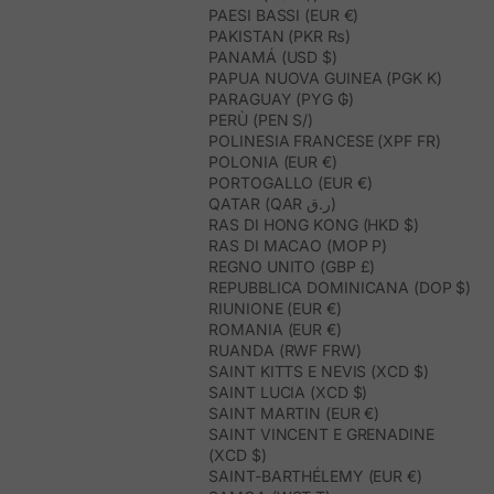
PAESI BASSI (EUR €)
PAKISTAN (PKR ₨)
PANAMÁ (USD $)
PAPUA NUOVA GUINEA (PGK K)
PARAGUAY (PYG ₲)
PERÙ (PEN S/)
POLINESIA FRANCESE (XPF FR)
POLONIA (EUR €)
PORTOGALLO (EUR €)
QATAR (QAR ر.ق)
RAS DI HONG KONG (HKD $)
RAS DI MACAO (MOP P)
REGNO UNITO (GBP £)
REPUBBLICA DOMINICANA (DOP $)
RIUNIONE (EUR €)
ROMANIA (EUR €)
RUANDA (RWF FRW)
SAINT KITTS E NEVIS (XCD $)
SAINT LUCIA (XCD $)
SAINT MARTIN (EUR €)
SAINT VINCENT E GRENADINE
(XCD $)
SAINT-BARTHÉLEMY (EUR €)