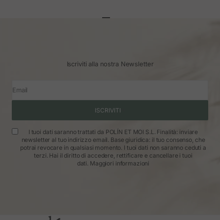
Vai all'articolo 1
Vai all'articolo 2
Vai all'articolo 3
Iscriviti alla nostra Newsletter
Email
ISCRIVITI
I tuoi dati saranno trattati da POLÍN ET MOI S.L. Finalità: inviare
newsletter al tuo indirizzo email. Base giuridica: il tuo consenso, che
potrai revocare in qualsiasi momento. I tuoi dati non saranno ceduti a
terzi. Hai il diritto di accedere, rettificare e cancellare i tuoi
dati.
Maggiori informazioni