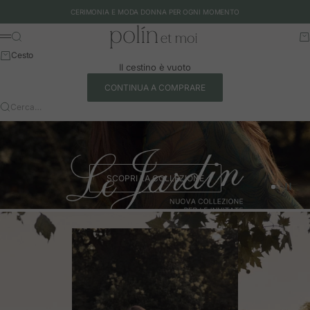
Vai al contenuto
CERIMONIA E MODA DONNA PER OGNI MOMENTO
Polín et moi - EU
Cerca
Ca
Menu
Cesto
Il cestino è vuoto
CONTINUA A COMPRARE
Cerca…
SCOPRI LA COLLEZIONE
Vai all'art
Vai all'a