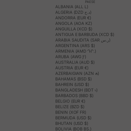
PAESE
ALBANIA (ALL L)
ALGERIA (DZD د.ج)
ANDORRA (EUR €)
ANGOLA (AOA KZ)
ANGUILLA (XCD $)
ANTIGUA E BARBUDA (XCD $)
ARABIA SAUDITA (SAR ر.س)
ARGENTINA (ARS $)
ARMENIA (AMD ԴՐ.)
ARUBA (AWG Ƒ)
AUSTRALIA (AUD $)
AUSTRIA (EUR €)
AZERBAIGIAN (AZN ₼)
BAHAMAS (BSD $)
BAHREIN (USD $)
BANGLADESH (BDT ৳)
BARBADOS (BBD $)
BELGIO (EUR €)
BELIZE (BZD $)
BENIN (XOF FR)
BERMUDA (USD $)
BHUTAN (USD $)
BOLIVIA (BOB BS.)