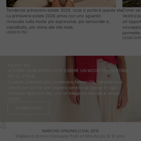
Tendenze primavera-estate 2026: cosa si porterà questa stagione e co
Come vest
La primavera-estate 2026 arriva con uno sguardo
Vestirsi 
rinnovato sulla moda: più espressiva, più sensoriale e,
un'opport
soprattutto, più vicina alla vita reale.
sovrappos
LEGGI DI PIÙ
permette
LEGGI DI P
POLÍN ET MOI
VESTIRSI OGNI GIORNO PUÒ ESSERE UN MODO PER SENTIRSI
PIÙ SE STESSI.
Creiamo collezioni che combinano femminilità, naturalezza e
criterio per donne che vogliono sentirsi se stesse in ogni
momento della loro vita, con un'eleganza naturale e senza
sforzo.
SCOPRI DI PIÙ
MARCHIO SPAGNOLO DAL 2015
Migliaia di donne indossano Polin et Moi da più di 10 anni.