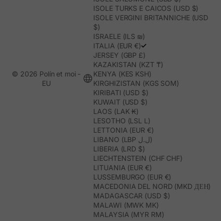
ISOLE TURKS E CAICOS (USD $)
ISOLE VERGINI BRITANNICHE (USD
$)
ISRAELE (ILS ₪)
ITALIA (EUR €)
JERSEY (GBP £)
KAZAKISTAN (KZT ₸)
© 2026 Polín et moi -
KENYA (KES KSH)
EU
KIRGHIZISTAN (KGS SOM)
KIRIBATI (USD $)
KUWAIT (USD $)
LAOS (LAK ₭)
LESOTHO (LSL L)
LETTONIA (EUR €)
LIBANO (LBP ل.ل)
LIBERIA (LRD $)
LIECHTENSTEIN (CHF CHF)
LITUANIA (EUR €)
LUSSEMBURGO (EUR €)
MACEDONIA DEL NORD (MKD ДЕН)
MADAGASCAR (USD $)
MALAWI (MWK MK)
MALAYSIA (MYR RM)