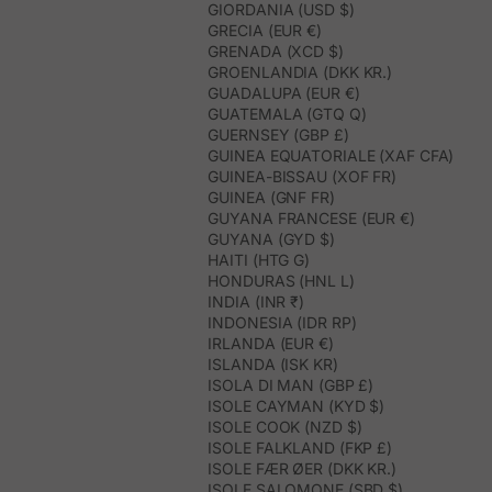
GIORDANIA (USD $)
GRECIA (EUR €)
GRENADA (XCD $)
GROENLANDIA (DKK KR.)
GUADALUPA (EUR €)
GUATEMALA (GTQ Q)
GUERNSEY (GBP £)
GUINEA EQUATORIALE (XAF CFA)
GUINEA-BISSAU (XOF FR)
GUINEA (GNF FR)
GUYANA FRANCESE (EUR €)
GUYANA (GYD $)
HAITI (HTG G)
HONDURAS (HNL L)
INDIA (INR ₹)
INDONESIA (IDR RP)
IRLANDA (EUR €)
ISLANDA (ISK KR)
ISOLA DI MAN (GBP £)
ISOLE CAYMAN (KYD $)
ISOLE COOK (NZD $)
ISOLE FALKLAND (FKP £)
ISOLE FÆR ØER (DKK KR.)
ISOLE SALOMONE (SBD $)