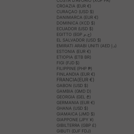
COSTA D’AVORIO (XOF FR)
CROAZIA (EUR €)
CURAÇAO (USD $)
DANIMARCA (EUR €)
DOMINICA (XCD $)
ECUADOR (USD $)
EGITTO (EGP ج.م)
EL SALVADOR (USD $)
EMIRATI ARABI UNITI (AED د.إ)
ESTONIA (EUR €)
ETIOPIA (ETB BR)
FIGI (FJD $)
FILIPPINE (PHP ₱)
FINLANDIA (EUR €)
FRANCIA(EUR €)
GABON (USD $)
GAMBIA (GMD D)
GEORGIA (GEL ₾)
GERMANIA (EUR €)
GHANA (USD $)
GIAMAICA (JMD $)
GIAPPONE (JPY ¥)
GIBILTERRA (GBP £)
GIBUTI (DJF FDJ)