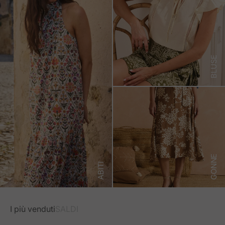
BLUSE
GONNE
ABITI
I più venduti
SALDI