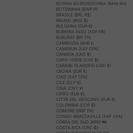
BOSNIA ED ERZEGOVINA (BAM КМ)
BOTSWANA (BWP P)
BRASILE (BRL R$)
BRUNEI (BND $)
BULGARIA (EUR €)
BURKINA FASO (XOF FR)
BURUNDI (BIF FR)
CAMBOGIA (KHR ៛)
CAMERUN (XAF CFA)
CANADA (CAD $)
CAPO VERDE (CVE $)
CARAIBI OLANDESI (USD $)
CECHIA (EUR €)
CIAD (XAF CFA)
CILE (CLP $)
CINA (CNY ¥)
CIPRO (EUR €)
CITTÀ DEL VATICANO (EUR €)
COLOMBIA (COP $)
COMORE (KMF FR)
CONGO-BRAZZAVILLE (XAF CFA)
COREA DEL SUD (KRW ₩)
COSTA RICA (CRC ₡)