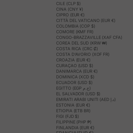
CILE (CLP $)
CINA (CNY ¥)
CIPRO (EUR €)
CITTÀ DEL VATICANO (EUR €)
COLOMBIA (COP $)
COMORE (KMF FR)
CONGO-BRAZZAVILLE (XAF CFA)
COREA DEL SUD (KRW ₩)
COSTA RICA (CRC ₡)
COSTA D’AVORIO (XOF FR)
CROAZIA (EUR €)
CURAÇAO (USD $)
DANIMARCA (EUR €)
DOMINICA (XCD $)
ECUADOR (USD $)
EGITTO (EGP ج.م)
EL SALVADOR (USD $)
EMIRATI ARABI UNITI (AED د.إ)
ESTONIA (EUR €)
ETIOPIA (ETB BR)
FIGI (FJD $)
FILIPPINE (PHP ₱)
FINLANDIA (EUR €)