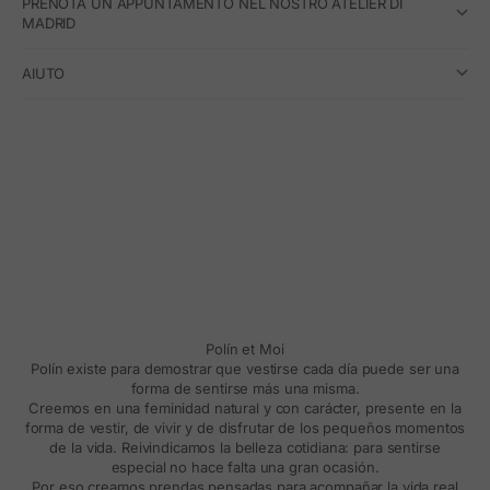
PRENOTA UN APPUNTAMENTO NEL NOSTRO ATELIER DI
MADRID
AIUTO
Polín et Moi
Polín existe para demostrar que vestirse cada día puede ser una
forma de sentirse más una misma.
Creemos en una feminidad natural y con carácter, presente en la
forma de vestir, de vivir y de disfrutar de los pequeños momentos
de la vida. Reivindicamos la belleza cotidiana: para sentirse
especial no hace falta una gran ocasión.
Por eso creamos prendas pensadas para acompañar la vida real