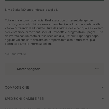
Silvia è alta 180 cm e indossa la taglia S
Tuta lunga in tono nude liscia. Realizzata con un tessuto leggero e
morbido, con scollo chiuso, senza maniche, è una tuta che si adatta alla
vita valorizzando la silhouette. Tuta da invitata ideale per qualsiasi evento
o celebrazione di momenti speciali. Prodotta e progettata in Spagna. Tuta
da invitata con un costo di reso speciale di 4,95€ più 1€ (per ogni capo
aggiuntivo) che sarà detratto dall'importo totale da rimborsare, puoi
consultare tutte le informazioni qui.
SKU: 205167.L-XL
Marca spagnola
Vai all'art
Vai all'a
Vai all'a
Vai all'
COMPOSIZIONE
SPEDIZIONI, CAMBI E RESI