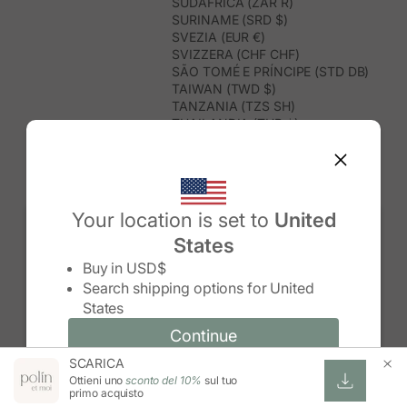
SUDAFRICA (ZAR R)
SURINAME (SRD $)
SVEZIA (EUR €)
SVIZZERA (CHF CHF)
SÃO TOMÉ E PRÍNCIPE (STD DB)
TAIWAN (TWD $)
TANZANIA (TZS SH)
THAILANDIA (THB ฿)
TIMOR EST (USD $)
TOGO (XOF FR)
TONGA (TOP T$)
TRINIDAD E TOBAGO (TTD $)
TUNISIA (USD $)
Your location is set to
United
TURCHIA (TRY ₺)
States
TURKMENISTAN (USD $)
Change country/region
TUVALU (AUD $)
Buy in
USD$
UGANDA (UGX USH)
Search shipping options for
United
UNGHERIA (EUR €)
States
URUGUAY (UYU $U)
UZBEKISTAN (UZS SO'M)
Continue
Continue
VANUATU (VUV VT)
SCARICA
Change country/region and language
Cancel
VENEZUELA (USD $)
Ottieni uno
sconto del 10%
sul tuo
VIETNAM (VND ₫)
primo acquisto
WALLIS E FUTUNA (XPF FR)