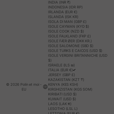
INDIA (INR ₹)
INDONESIA (IDR RP)
IRLANDA (EUR €)
ISLANDA (ISK KR)
ISOLA DI MAN (GBP £)
ISOLE CAYMAN (KYD $)
ISOLE COOK (NZD $)
ISOLE FALKLAND (FKP £)
ISOLE FÆR ØER (DKK KR.)
ISOLE SALOMONE (SBD $)
ISOLE TURKS E CAICOS (USD $)
ISOLE VERGINI BRITANNICHE (USD
$)
ISRAELE (ILS ₪)
ITALIA (EUR €)
JERSEY (GBP £)
KAZAKISTAN (KZT ₸)
© 2026 Polín et moi -
KENYA (KES KSH)
EU
KIRGHIZISTAN (KGS SOM)
KIRIBATI (USD $)
KUWAIT (USD $)
LAOS (LAK ₭)
LESOTHO (LSL L)
LETTONIA (EUR €)