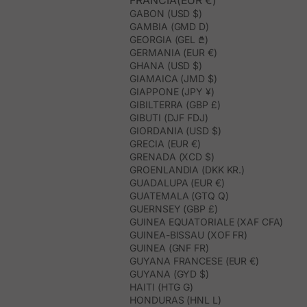
FRANCIA(EUR €)
GABON (USD $)
GAMBIA (GMD D)
GEORGIA (GEL ₾)
GERMANIA (EUR €)
GHANA (USD $)
GIAMAICA (JMD $)
GIAPPONE (JPY ¥)
GIBILTERRA (GBP £)
GIBUTI (DJF FDJ)
GIORDANIA (USD $)
GRECIA (EUR €)
GRENADA (XCD $)
GROENLANDIA (DKK KR.)
GUADALUPA (EUR €)
GUATEMALA (GTQ Q)
GUERNSEY (GBP £)
GUINEA EQUATORIALE (XAF CFA)
GUINEA-BISSAU (XOF FR)
GUINEA (GNF FR)
GUYANA FRANCESE (EUR €)
GUYANA (GYD $)
HAITI (HTG G)
HONDURAS (HNL L)