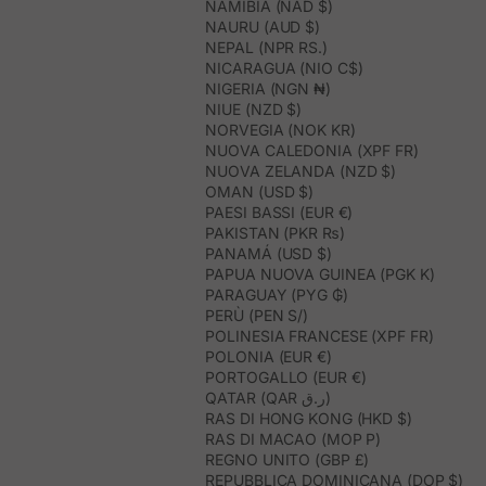
NAMIBIA (NAD $)
NAURU (AUD $)
NEPAL (NPR RS.)
NICARAGUA (NIO C$)
NIGERIA (NGN ₦)
NIUE (NZD $)
NORVEGIA (NOK KR)
NUOVA CALEDONIA (XPF FR)
NUOVA ZELANDA (NZD $)
OMAN (USD $)
PAESI BASSI (EUR €)
PAKISTAN (PKR ₨)
PANAMÁ (USD $)
PAPUA NUOVA GUINEA (PGK K)
PARAGUAY (PYG ₲)
PERÙ (PEN S/)
POLINESIA FRANCESE (XPF FR)
POLONIA (EUR €)
PORTOGALLO (EUR €)
QATAR (QAR ر.ق)
RAS DI HONG KONG (HKD $)
RAS DI MACAO (MOP P)
REGNO UNITO (GBP £)
REPUBBLICA DOMINICANA (DOP $)