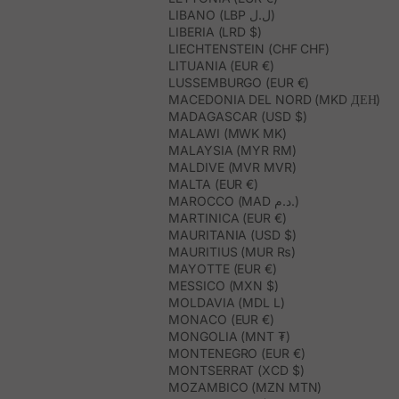
LIBANO (LBP ل.ل)
LIBERIA (LRD $)
LIECHTENSTEIN (CHF CHF)
LITUANIA (EUR €)
LUSSEMBURGO (EUR €)
MACEDONIA DEL NORD (MKD ДЕН)
MADAGASCAR (USD $)
MALAWI (MWK MK)
MALAYSIA (MYR RM)
MALDIVE (MVR MVR)
MALTA (EUR €)
MAROCCO (MAD د.م.)
MARTINICA (EUR €)
MAURITANIA (USD $)
MAURITIUS (MUR ₨)
MAYOTTE (EUR €)
MESSICO (MXN $)
MOLDAVIA (MDL L)
MONACO (EUR €)
MONGOLIA (MNT ₮)
MONTENEGRO (EUR €)
MONTSERRAT (XCD $)
MOZAMBICO (MZN MTN)