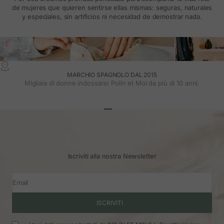
de mujeres que quieren sentirse ellas mismas: seguras, naturales
y especiales, sin artificios ni necesidad de demostrar nada.
MARCHIO SPAGNOLO DAL 2015
Migliaia di donne indossano Polin et Moi da più di 10 anni.
Vai all'articolo 1
Vai all'articolo 2
Vai all'articolo 3
Iscriviti alla nostra Newsletter
Email
ISCRIVITI