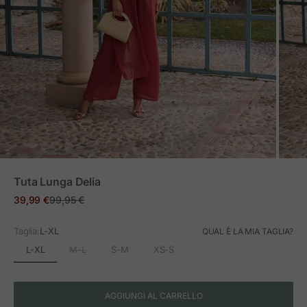
ZOOM
Tuta Lunga Delia
Prezzo in offerta
Prezzo normale
39,99 €
99,95 €
Taglia:
L-XL
QUAL È LA MIA TAGLIA?
L-XL
M-L
S-M
XS-S
AGGIUNGI AL CARRELLO