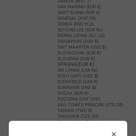
SAMOA (WST T)
SAN MARINO (EUR €)
SANT’ELENA (SHP £)
SENEGAL (XOF FR)
SERBIA (RSD РСД)
SEYCHELLES (SCR ₨)
SIERRA LEONE (SLL LE)
SINGAPORE (SGD $)
SINT MAARTEN (USD $)
SLOVACCHIA (EUR €)
SLOVENIA (EUR €)
SPAGNA(EUR €)
SRI LANKA (LKR ₨)
STATI UNITI (USD $)
SUDAFRICA (ZAR R)
SURINAME (SRD $)
SVEZIA (EUR €)
SVIZZERA (CHF CHF)
SÃO TOMÉ E PRÍNCIPE (STD DB)
TAIWAN (TWD $)
TANZANIA (TZS SH)
THAILANDIA (THB ฿)
TIMOR EST (USD $)
TOGO (XOF FR)