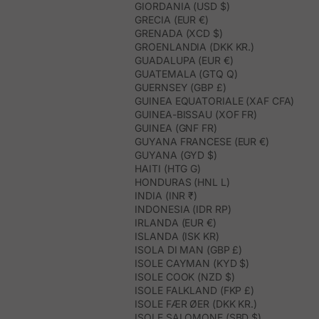
GIORDANIA (USD $)
GRECIA (EUR €)
GRENADA (XCD $)
GROENLANDIA (DKK KR.)
GUADALUPA (EUR €)
GUATEMALA (GTQ Q)
GUERNSEY (GBP £)
GUINEA EQUATORIALE (XAF CFA)
GUINEA-BISSAU (XOF FR)
GUINEA (GNF FR)
GUYANA FRANCESE (EUR €)
GUYANA (GYD $)
HAITI (HTG G)
HONDURAS (HNL L)
INDIA (INR ₹)
INDONESIA (IDR RP)
IRLANDA (EUR €)
ISLANDA (ISK KR)
ISOLA DI MAN (GBP £)
ISOLE CAYMAN (KYD $)
ISOLE COOK (NZD $)
ISOLE FALKLAND (FKP £)
ISOLE FÆR ØER (DKK KR.)
ISOLE SALOMONE (SBD $)