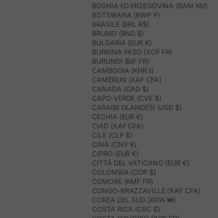
BOSNIA ED ERZEGOVINA (BAM КМ)
BOTSWANA (BWP P)
BRASILE (BRL R$)
BRUNEI (BND $)
BULGARIA (EUR €)
BURKINA FASO (XOF FR)
BURUNDI (BIF FR)
CAMBOGIA (KHR ៛)
CAMERUN (XAF CFA)
CANADA (CAD $)
CAPO VERDE (CVE $)
CARAIBI OLANDESI (USD $)
CECHIA (EUR €)
CIAD (XAF CFA)
CILE (CLP $)
CINA (CNY ¥)
CIPRO (EUR €)
CITTÀ DEL VATICANO (EUR €)
COLOMBIA (COP $)
COMORE (KMF FR)
CONGO-BRAZZAVILLE (XAF CFA)
COREA DEL SUD (KRW ₩)
COSTA RICA (CRC ₡)