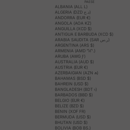
PAESE
ALBANIA (ALL L)
ALGERIA (DZD د.ج)
ANDORRA (EUR €)
ANGOLA (AOA KZ)
ANGUILLA (XCD $)
ANTIGUA E BARBUDA (XCD $)
ARABIA SAUDITA (SAR ر.س)
ARGENTINA (ARS $)
ARMENIA (AMD ԴՐ.)
ARUBA (AWG Ƒ)
AUSTRALIA (AUD $)
AUSTRIA (EUR €)
AZERBAIGIAN (AZN ₼)
BAHAMAS (BSD $)
BAHREIN (USD $)
BANGLADESH (BDT ৳)
BARBADOS (BBD $)
BELGIO (EUR €)
BELIZE (BZD $)
BENIN (XOF FR)
BERMUDA (USD $)
BHUTAN (USD $)
BOLIVIA (BOB BS.)