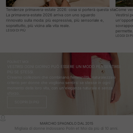
Tendenze primavera-estate 2026: cosa si porterà questa stagione e co
Come vest
La primavera-estate 2026 arriva con uno sguardo
Vestirsi 
rinnovato sulla moda: più espressiva, più sensoriale e,
un'opport
soprattutto, più vicina alla vita reale.
sovrappos
LEGGI DI PIÙ
permette
LEGGI DI P
POLÍN ET MOI
VESTIRSI OGNI GIORNO PUÒ ESSERE UN MODO PER SENTIRSI
PIÙ SE STESSI.
Creiamo collezioni che combinano femminilità, naturalezza e
criterio per donne che vogliono sentirsi se stesse in ogni
momento della loro vita, con un'eleganza naturale e senza
sforzo.
SCOPRI DI PIÙ
MARCHIO SPAGNOLO DAL 2015
Migliaia di donne indossano Polin et Moi da più di 10 anni.