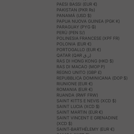
PAESI BASSI (EUR €)
PAKISTAN (PKR ₨)
PANAMÁ (USD $)
PAPUA NUOVA GUINEA (PGK K)
PARAGUAY (PYG ₲)
PERÙ (PEN S/)
POLINESIA FRANCESE (XPF FR)
POLONIA (EUR €)
PORTOGALLO (EUR €)
QATAR (QAR ر.ق)
RAS DI HONG KONG (HKD $)
RAS DI MACAO (MOP P)
REGNO UNITO (GBP £)
REPUBBLICA DOMINICANA (DOP $)
RIUNIONE (EUR €)
ROMANIA (EUR €)
RUANDA (RWF FRW)
SAINT KITTS E NEVIS (XCD $)
SAINT LUCIA (XCD $)
SAINT MARTIN (EUR €)
SAINT VINCENT E GRENADINE
(XCD $)
SAINT-BARTHÉLEMY (EUR €)