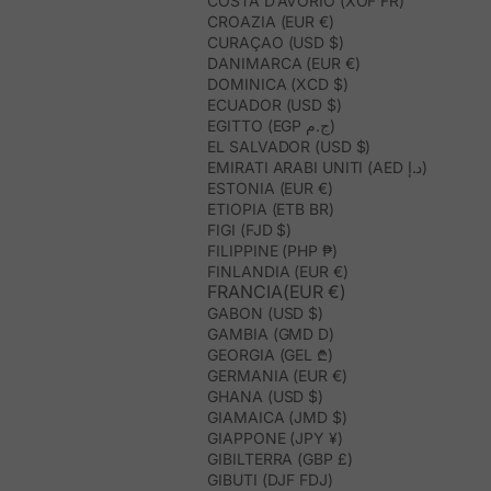
COSTA D’AVORIO (XOF FR)
CROAZIA (EUR €)
CURAÇAO (USD $)
DANIMARCA (EUR €)
DOMINICA (XCD $)
ECUADOR (USD $)
EGITTO (EGP ج.م)
EL SALVADOR (USD $)
EMIRATI ARABI UNITI (AED د.إ)
ESTONIA (EUR €)
ETIOPIA (ETB BR)
FIGI (FJD $)
FILIPPINE (PHP ₱)
FINLANDIA (EUR €)
FRANCIA(EUR €)
GABON (USD $)
GAMBIA (GMD D)
GEORGIA (GEL ₾)
GERMANIA (EUR €)
GHANA (USD $)
GIAMAICA (JMD $)
GIAPPONE (JPY ¥)
GIBILTERRA (GBP £)
GIBUTI (DJF FDJ)