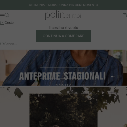
Vai al contenuto
CERIMONIA E MODA DONNA PER OGNI MOMENTO
Polín et moi - EU
Cerca
Ca
Menu
Cesto
Il cestino è vuoto
CONTINUA A COMPRARE
Cerca…
TROVA IL TUO LOOK
Vai all'art
Vai all'a