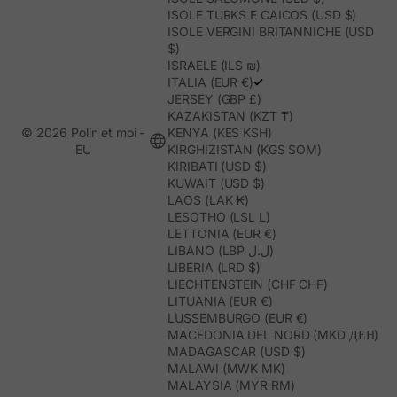
ISOLE TURKS E CAICOS (USD $)
ISOLE VERGINI BRITANNICHE (USD
$)
ISRAELE (ILS ₪)
ITALIA (EUR €)
JERSEY (GBP £)
KAZAKISTAN (KZT ₸)
© 2026 Polín et moi -
KENYA (KES KSH)
EU
KIRGHIZISTAN (KGS SOM)
KIRIBATI (USD $)
KUWAIT (USD $)
LAOS (LAK ₭)
LESOTHO (LSL L)
LETTONIA (EUR €)
LIBANO (LBP ل.ل)
LIBERIA (LRD $)
LIECHTENSTEIN (CHF CHF)
LITUANIA (EUR €)
LUSSEMBURGO (EUR €)
MACEDONIA DEL NORD (MKD ДЕН)
MADAGASCAR (USD $)
MALAWI (MWK MK)
MALAYSIA (MYR RM)