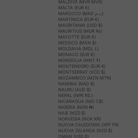
MALDIVE (MVR MVR)
MALTA (EUR €)
MAROCCO (MAD د.م.)
MARTINICA (EUR €)
MAURITANIA (USD $)
MAURITIUS (MUR ₨)
MAYOTTE (EUR €)
MESSICO (MXN $)
MOLDAVIA (MDL L)
MONACO (EUR €)
MONGOLIA (MNT ₮)
MONTENEGRO (EUR €)
MONTSERRAT (XCD $)
MOZAMBICO (MZN MTN)
NAMIBIA (NAD $)
NAURU (AUD $)
NEPAL (NPR RS.)
NICARAGUA (NIO C$)
NIGERIA (NGN ₦)
NIUE (NZD $)
NORVEGIA (NOK KR)
NUOVA CALEDONIA (XPF FR)
NUOVA ZELANDA (NZD $)
OMAN (USD $)