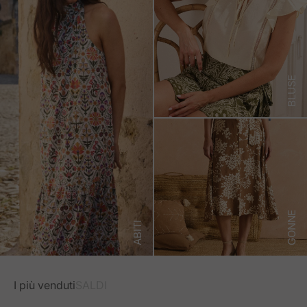
BLUSE
GONNE
ABITI
I più venduti
SALDI