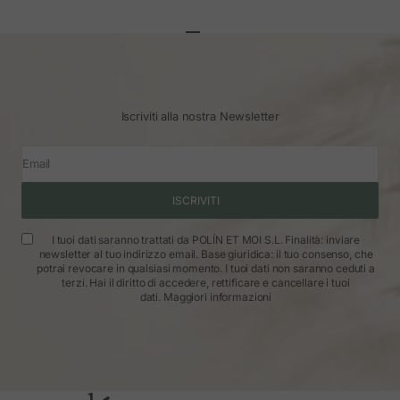
Vai all'articolo 1
Vai all'articolo 2
Vai all'articolo 3
Iscriviti alla nostra Newsletter
Email
ISCRIVITI
I tuoi dati saranno trattati da POLÍN ET MOI S.L. Finalità: inviare
newsletter al tuo indirizzo email. Base giuridica: il tuo consenso, che
potrai revocare in qualsiasi momento. I tuoi dati non saranno ceduti a
terzi. Hai il diritto di accedere, rettificare e cancellare i tuoi
dati.
Maggiori informazioni