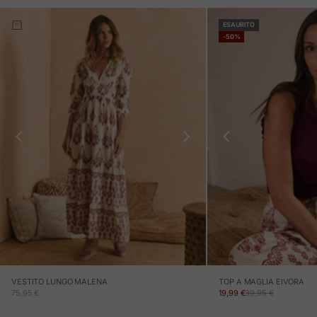
ESAURITO
-50%
VESTITO LUNGO MALENA
TOP A MAGLIA EIVORA
PREZZO IN OFFERTA
PREZZO IN OFFERTA
PREZZO NORMALE
75,95 €
19,99 €
39,95 €