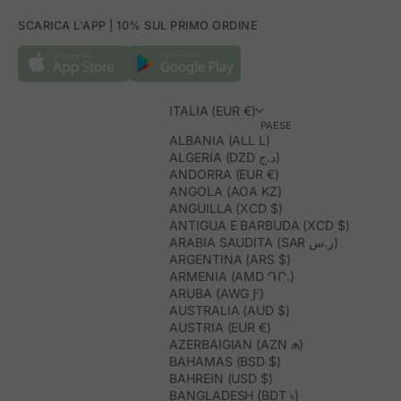
SCARICA L'APP | 10% SUL PRIMO ORDINE
ITALIA (EUR €)
PAESE
ALBANIA (ALL L)
ALGERIA (DZD د.ج)
ANDORRA (EUR €)
ANGOLA (AOA KZ)
ANGUILLA (XCD $)
ANTIGUA E BARBUDA (XCD $)
ARABIA SAUDITA (SAR ر.س)
ARGENTINA (ARS $)
ARMENIA (AMD ԴՐ.)
ARUBA (AWG Ƒ)
AUSTRALIA (AUD $)
AUSTRIA (EUR €)
AZERBAIGIAN (AZN ₼)
BAHAMAS (BSD $)
BAHREIN (USD $)
BANGLADESH (BDT ৳)