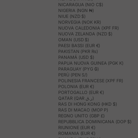
NICARAGUA (NIO C$)
NIGERIA (NGN ₦)
NIUE (NZD $)
NORVEGIA (NOK KR)
NUOVA CALEDONIA (XPF FR)
NUOVA ZELANDA (NZD $)
OMAN (USD $)
PAESI BASSI (EUR €)
PAKISTAN (PKR ₨)
PANAMÁ (USD $)
PAPUA NUOVA GUINEA (PGK K)
PARAGUAY (PYG ₲)
PERÙ (PEN S/)
POLINESIA FRANCESE (XPF FR)
POLONIA (EUR €)
PORTOGALLO (EUR €)
QATAR (QAR ر.ق)
RAS DI HONG KONG (HKD $)
RAS DI MACAO (MOP P)
REGNO UNITO (GBP £)
REPUBBLICA DOMINICANA (DOP $)
RIUNIONE (EUR €)
ROMANIA (EUR €)