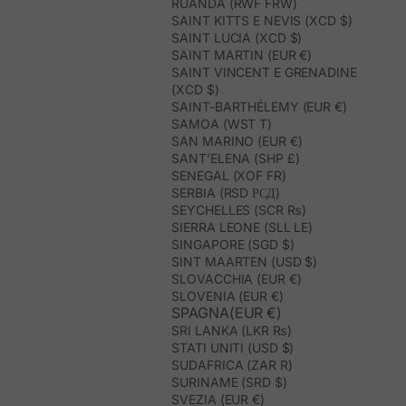
RUANDA (RWF FRW)
SAINT KITTS E NEVIS (XCD $)
SAINT LUCIA (XCD $)
SAINT MARTIN (EUR €)
SAINT VINCENT E GRENADINE
(XCD $)
SAINT-BARTHÉLEMY (EUR €)
SAMOA (WST T)
SAN MARINO (EUR €)
SANT’ELENA (SHP £)
SENEGAL (XOF FR)
SERBIA (RSD РСД)
SEYCHELLES (SCR ₨)
SIERRA LEONE (SLL LE)
SINGAPORE (SGD $)
SINT MAARTEN (USD $)
SLOVACCHIA (EUR €)
SLOVENIA (EUR €)
SPAGNA(EUR €)
SRI LANKA (LKR ₨)
STATI UNITI (USD $)
SUDAFRICA (ZAR R)
SURINAME (SRD $)
SVEZIA (EUR €)