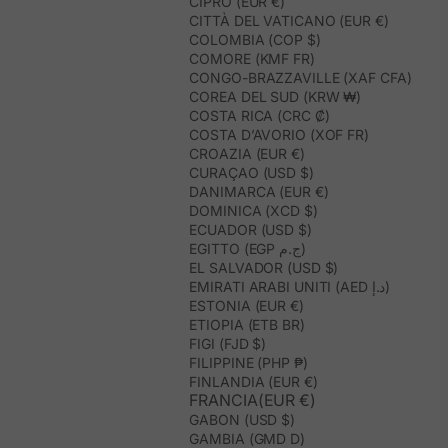
CIPRO (EUR €)
CITTÀ DEL VATICANO (EUR €)
COLOMBIA (COP $)
COMORE (KMF FR)
CONGO-BRAZZAVILLE (XAF CFA)
COREA DEL SUD (KRW ₩)
COSTA RICA (CRC ₡)
COSTA D’AVORIO (XOF FR)
CROAZIA (EUR €)
CURAÇAO (USD $)
DANIMARCA (EUR €)
DOMINICA (XCD $)
ECUADOR (USD $)
EGITTO (EGP ج.م)
EL SALVADOR (USD $)
EMIRATI ARABI UNITI (AED د.إ)
ESTONIA (EUR €)
ETIOPIA (ETB BR)
FIGI (FJD $)
FILIPPINE (PHP ₱)
FINLANDIA (EUR €)
FRANCIA(EUR €)
GABON (USD $)
GAMBIA (GMD D)