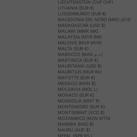
LIECHTENSTEIN (CHF CHF)
LITUANIA (EUR €)
LUSSEMBURGO (EUR €)
MACEDONIA DEL NORD (MKD ДЕН)
MADAGASCAR (USD $)
MALAWI (MWK MK)
MALAYSIA (MYR RM)
MALDIVE (MVR MVR)
MALTA (EUR €)
MAROCCO (MAD د.م.)
MARTINICA (EUR €)
MAURITANIA (USD $)
MAURITIUS (MUR ₨)
MAYOTTE (EUR €)
MESSICO (MXN $)
MOLDAVIA (MDL L)
MONACO (EUR €)
MONGOLIA (MNT ₮)
MONTENEGRO (EUR €)
MONTSERRAT (XCD $)
MOZAMBICO (MZN MTN)
NAMIBIA (NAD $)
NAURU (AUD $)
NEPAL (NPR RS.)