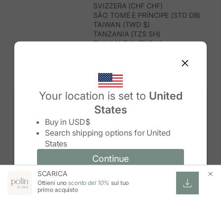
SVIZZERA (CHF CHF)
SÃO TOMÉ E PRÍNCIPE (STD DB)
TAIWAN (TWD $)
TANZANIA (TZS SH)
THAILANDIA (THB ฿)
TIMOR EST (USD $)
TOGO (XOF FR)
TONGA (TOP T$)
TRINIDAD E TOBAGO (TTD $)
TUNISIA (USD $)
Your location is set to
United
TURCHIA (TRY ₺)
States
TURKMENISTAN (USD $)
Change country/region
TUVALU (AUD $)
Buy in
USD$
UGANDA (UGX USH)
Search shipping options for
United
UNGHERIA (EUR €)
States
URUGUAY (UYU $U)
UZBEKISTAN (UZS SO'M)
Continue
Continue
VANUATU (VUV VT)
SCARICA
Change country/region and language
Cancel
VENEZUELA (USD $)
Ottieni uno
sconto del 10%
sul tuo
VIETNAM (VND ₫)
primo acquisto
WALLIS E FUTUNA (XPF FR)
ZAMBIA (ZMW K)
ZIMBABWE (USD $)