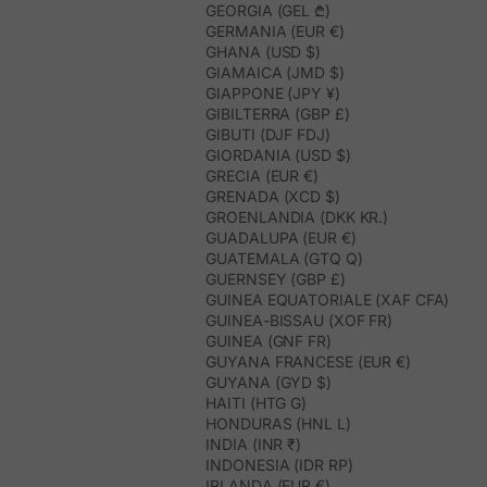
GEORGIA (GEL ₾)
GERMANIA (EUR €)
GHANA (USD $)
GIAMAICA (JMD $)
GIAPPONE (JPY ¥)
GIBILTERRA (GBP £)
GIBUTI (DJF FDJ)
GIORDANIA (USD $)
GRECIA (EUR €)
GRENADA (XCD $)
GROENLANDIA (DKK KR.)
GUADALUPA (EUR €)
GUATEMALA (GTQ Q)
GUERNSEY (GBP £)
GUINEA EQUATORIALE (XAF CFA)
GUINEA-BISSAU (XOF FR)
GUINEA (GNF FR)
GUYANA FRANCESE (EUR €)
GUYANA (GYD $)
HAITI (HTG G)
HONDURAS (HNL L)
INDIA (INR ₹)
INDONESIA (IDR RP)
IRLANDA (EUR €)