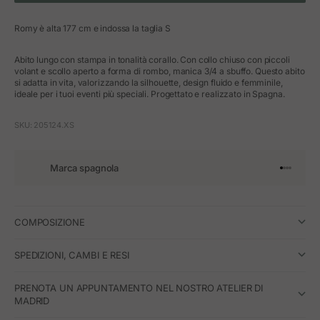
Romy è alta 177 cm e indossa la taglia S
Abito lungo con stampa in tonalità corallo. Con collo chiuso con piccoli
volant e scollo aperto a forma di rombo, manica 3/4 a sbuffo. Questo abito
si adatta in vita, valorizzando la silhouette, design fluido e femminile,
ideale per i tuoi eventi più speciali. Progettato e realizzato in Spagna.
SKU: 205124.XS
Marca spagnola
Vai all'art
Vai all'a
Vai all'a
Vai all'
COMPOSIZIONE
SPEDIZIONI, CAMBI E RESI
PRENOTA UN APPUNTAMENTO NEL NOSTRO ATELIER DI
MADRID