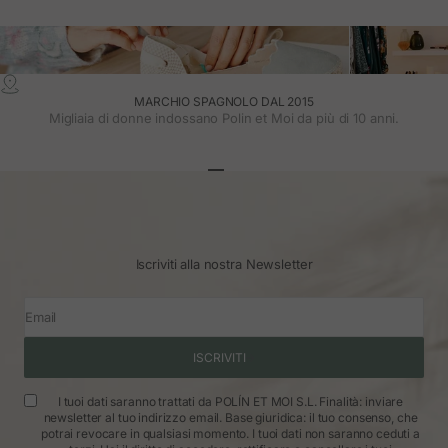
MARCHIO SPAGNOLO DAL 2015
Migliaia di donne indossano Polin et Moi da più di 10 anni.
Vai all'articolo 1
Vai all'articolo 2
Vai all'articolo 3
Iscriviti alla nostra Newsletter
Email
ISCRIVITI
I tuoi dati saranno trattati da POLÍN ET MOI S.L. Finalità: inviare
newsletter al tuo indirizzo email. Base giuridica: il tuo consenso, che
potrai revocare in qualsiasi momento. I tuoi dati non saranno ceduti a