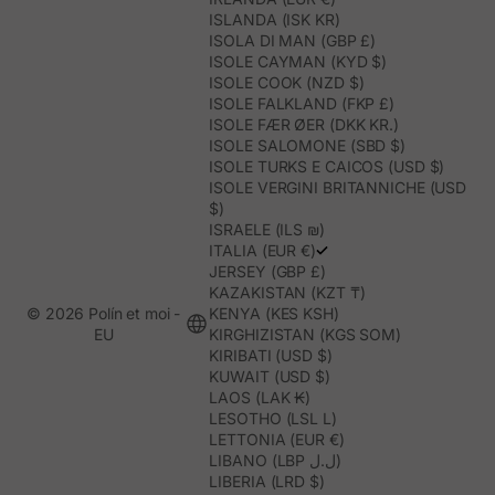
ISLANDA (ISK KR)
ISOLA DI MAN (GBP £)
ISOLE CAYMAN (KYD $)
ISOLE COOK (NZD $)
ISOLE FALKLAND (FKP £)
ISOLE FÆR ØER (DKK KR.)
ISOLE SALOMONE (SBD $)
ISOLE TURKS E CAICOS (USD $)
ISOLE VERGINI BRITANNICHE (USD
$)
ISRAELE (ILS ₪)
ITALIA (EUR €)
JERSEY (GBP £)
KAZAKISTAN (KZT ₸)
© 2026 Polín et moi -
KENYA (KES KSH)
EU
KIRGHIZISTAN (KGS SOM)
KIRIBATI (USD $)
KUWAIT (USD $)
LAOS (LAK ₭)
LESOTHO (LSL L)
LETTONIA (EUR €)
LIBANO (LBP ل.ل)
LIBERIA (LRD $)