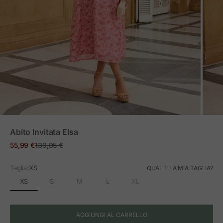
ZOOM
Abito Invitata Elsa
Prezzo in offerta
Prezzo normale
55,99 €
139,95 €
Taglia:
XS
QUAL È LA MIA TAGLIA?
XS
S
M
L
XL
AGGIUNGI AL CARRELLO