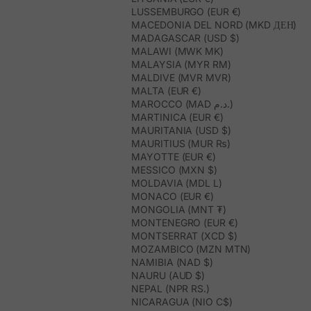
LUSSEMBURGO (EUR €)
MACEDONIA DEL NORD (MKD ДЕН)
MADAGASCAR (USD $)
MALAWI (MWK MK)
MALAYSIA (MYR RM)
MALDIVE (MVR MVR)
MALTA (EUR €)
MAROCCO (MAD د.م.)
MARTINICA (EUR €)
MAURITANIA (USD $)
MAURITIUS (MUR ₨)
MAYOTTE (EUR €)
MESSICO (MXN $)
MOLDAVIA (MDL L)
MONACO (EUR €)
MONGOLIA (MNT ₮)
MONTENEGRO (EUR €)
MONTSERRAT (XCD $)
MOZAMBICO (MZN MTN)
NAMIBIA (NAD $)
NAURU (AUD $)
NEPAL (NPR RS.)
NICARAGUA (NIO C$)