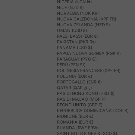
NIGERIA (NGN ₦)
NIUE (NZD $)
NORVEGIA (NOK KR)
NUOVA CALEDONIA (XPF FR)
NUOVA ZELANDA (NZD $)
OMAN (USD $)
PAESI BASSI (EUR €)
PAKISTAN (PKR ₨)
PANAMÁ (USD $)
PAPUA NUOVA GUINEA (PGK K)
PARAGUAY (PYG ₲)
PERÙ (PEN S/)
POLINESIA FRANCESE (XPF FR)
POLONIA (EUR €)
PORTOGALLO (EUR €)
QATAR (QAR ر.ق)
RAS DI HONG KONG (HKD $)
RAS DI MACAO (MOP P)
REGNO UNITO (GBP £)
REPUBBLICA DOMINICANA (DOP $)
RIUNIONE (EUR €)
ROMANIA (EUR €)
RUANDA (RWF FRW)
SAINT KITTS E NEVIS (XCD $)