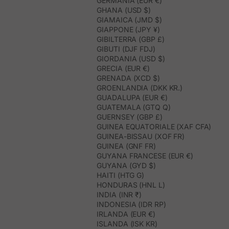
GERMANIA (EUR €)
GHANA (USD $)
GIAMAICA (JMD $)
GIAPPONE (JPY ¥)
GIBILTERRA (GBP £)
GIBUTI (DJF FDJ)
GIORDANIA (USD $)
GRECIA (EUR €)
GRENADA (XCD $)
GROENLANDIA (DKK KR.)
GUADALUPA (EUR €)
GUATEMALA (GTQ Q)
GUERNSEY (GBP £)
GUINEA EQUATORIALE (XAF CFA)
GUINEA-BISSAU (XOF FR)
GUINEA (GNF FR)
GUYANA FRANCESE (EUR €)
GUYANA (GYD $)
HAITI (HTG G)
HONDURAS (HNL L)
INDIA (INR ₹)
INDONESIA (IDR RP)
IRLANDA (EUR €)
ISLANDA (ISK KR)