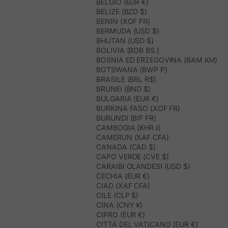
BELGIO (EUR €)
BELIZE (BZD $)
BENIN (XOF FR)
BERMUDA (USD $)
BHUTAN (USD $)
BOLIVIA (BOB BS.)
BOSNIA ED ERZEGOVINA (BAM КМ)
BOTSWANA (BWP P)
BRASILE (BRL R$)
BRUNEI (BND $)
BULGARIA (EUR €)
BURKINA FASO (XOF FR)
BURUNDI (BIF FR)
CAMBOGIA (KHR ៛)
CAMERUN (XAF CFA)
CANADA (CAD $)
CAPO VERDE (CVE $)
CARAIBI OLANDESI (USD $)
CECHIA (EUR €)
CIAD (XAF CFA)
CILE (CLP $)
CINA (CNY ¥)
CIPRO (EUR €)
CITTÀ DEL VATICANO (EUR €)