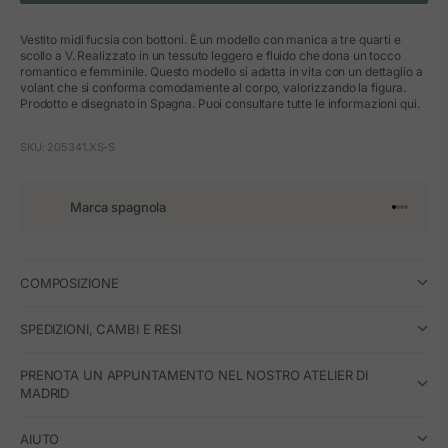
Vestito midi fucsia con bottoni. È un modello con manica a tre quarti e
scollo a V. Realizzato in un tessuto leggero e fluido che dona un tocco
romantico e femminile. Questo modello si adatta in vita con un dettaglio a
volant che si conforma comodamente al corpo, valorizzando la figura.
Prodotto e disegnato in Spagna. Puoi consultare tutte le informazioni qui.
SKU: 205341.XS-S
Marca spagnola
Vai all'art
Vai all'a
Vai all'a
Vai all'
COMPOSIZIONE
SPEDIZIONI, CAMBI E RESI
PRENOTA UN APPUNTAMENTO NEL NOSTRO ATELIER DI
MADRID
AIUTO