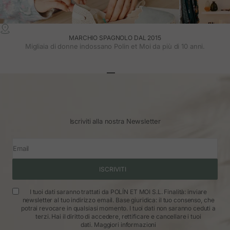
MARCHIO SPAGNOLO DAL 2015
Migliaia di donne indossano Polin et Moi da più di 10 anni.
Vai all'articolo 1
Vai all'articolo 2
Vai all'articolo 3
Iscriviti alla nostra Newsletter
Email
ISCRIVITI
I tuoi dati saranno trattati da POLÍN ET MOI S.L. Finalità: inviare
newsletter al tuo indirizzo email. Base giuridica: il tuo consenso, che
potrai revocare in qualsiasi momento. I tuoi dati non saranno ceduti a
terzi. Hai il diritto di accedere, rettificare e cancellare i tuoi
dati.
Maggiori informazioni