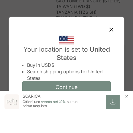
SÃO TOMÉ E PRÍNCIPE (STD DB)
TAIWAN (TWD $)
TANZANIA (TZS SH)
THAILANDIA (THB ฿)
TIMOR EST (USD $)
TOGO (XOF FR)
TONGA (TOP T$)
TRINIDAD E TOBAGO (TTD $)
TUNISIA (USD $)
Your location is set to
United
TURCHIA (TRY ₺)
States
TURKMENISTAN (USD $)
Change country/region
TUVALU (AUD $)
Buy in
USD$
UGANDA (UGX USH)
Search shipping options for
United
UNGHERIA (EUR €)
States
URUGUAY (UYU $U)
UZBEKISTAN (UZS SO'M)
Continue
Continue
VANUATU (VUV VT)
SCARICA
Change country/region and language
Cancel
VENEZUELA (USD $)
Ottieni uno
sconto del 10%
sul tuo
VIETNAM (VND ₫)
primo acquisto
WALLIS E FUTUNA (XPF FR)
ZAMBIA (ZMW K)
ZIMBABWE (USD $)
ESWATINI (SZL E)