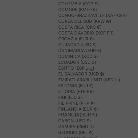
COLOMBIA (COP $)
COMORE (KMF FR)
CONGO-BRAZZAVILLE (XAF CFA)
COREA DEL SUD (KRW ₩)
COSTA RICA (CRC ₡)
COSTA D’AVORIO (XOF FR)
CROAZIA (EUR €)
CURAÇAO (USD $)
DANIMARCA (EUR €)
DOMINICA (XCD $)
ECUADOR (USD $)
EGITTO (EGP ج.م)
EL SALVADOR (USD $)
EMIRATI ARABI UNITI (AED د.إ)
ESTONIA (EUR €)
ETIOPIA (ETB BR)
FIGI (FJD $)
FILIPPINE (PHP ₱)
FINLANDIA (EUR €)
FRANCIA(EUR €)
GABON (USD $)
GAMBIA (GMD D)
GEORGIA (GEL ₾)