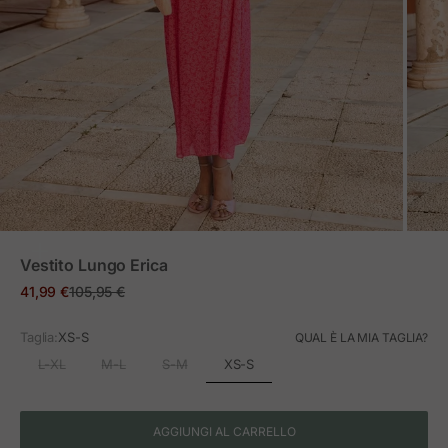
ZOOM
Vestito Lungo Erica
Prezzo in offerta
Prezzo normale
41,99 €
105,95 €
Taglia:
XS-S
QUAL È LA MIA TAGLIA?
XS-S
L-XL
M-L
S-M
AGGIUNGI AL CARRELLO