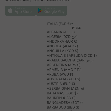
SCARICA L'APP | 10% SUL PRIMO ORDINE
ITALIA (EUR €)
PAESE
ALBANIA (ALL L)
ALGERIA (DZD د.ج)
ANDORRA (EUR €)
ANGOLA (AOA KZ)
ANGUILLA (XCD $)
ANTIGUA E BARBUDA (XCD $)
ARABIA SAUDITA (SAR ر.س)
ARGENTINA (ARS $)
ARMENIA (AMD ԴՐ.)
ARUBA (AWG Ƒ)
AUSTRALIA (AUD $)
AUSTRIA (EUR €)
AZERBAIGIAN (AZN ₼)
BAHAMAS (BSD $)
BAHREIN (USD $)
BANGLADESH (BDT ৳)
BARBADOS (BBD $)