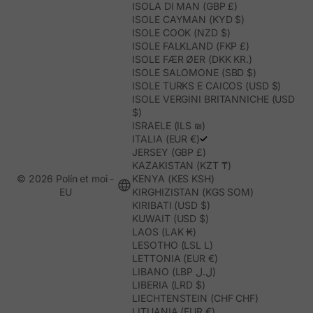
ISOLA DI MAN (GBP £)
ISOLE CAYMAN (KYD $)
ISOLE COOK (NZD $)
ISOLE FALKLAND (FKP £)
ISOLE FÆR ØER (DKK KR.)
ISOLE SALOMONE (SBD $)
ISOLE TURKS E CAICOS (USD $)
ISOLE VERGINI BRITANNICHE (USD
$)
ISRAELE (ILS ₪)
ITALIA (EUR €)
JERSEY (GBP £)
KAZAKISTAN (KZT ₸)
© 2026 Polín et moi -
KENYA (KES KSH)
EU
KIRGHIZISTAN (KGS SOM)
KIRIBATI (USD $)
KUWAIT (USD $)
LAOS (LAK ₭)
LESOTHO (LSL L)
LETTONIA (EUR €)
LIBANO (LBP ل.ل)
LIBERIA (LRD $)
LIECHTENSTEIN (CHF CHF)
LITUANIA (EUR €)