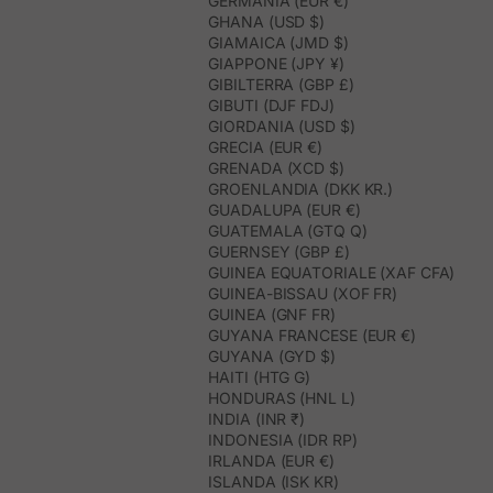
GERMANIA (EUR €)
GHANA (USD $)
GIAMAICA (JMD $)
GIAPPONE (JPY ¥)
GIBILTERRA (GBP £)
GIBUTI (DJF FDJ)
GIORDANIA (USD $)
GRECIA (EUR €)
GRENADA (XCD $)
GROENLANDIA (DKK KR.)
GUADALUPA (EUR €)
GUATEMALA (GTQ Q)
GUERNSEY (GBP £)
GUINEA EQUATORIALE (XAF CFA)
GUINEA-BISSAU (XOF FR)
GUINEA (GNF FR)
GUYANA FRANCESE (EUR €)
GUYANA (GYD $)
HAITI (HTG G)
HONDURAS (HNL L)
INDIA (INR ₹)
INDONESIA (IDR RP)
IRLANDA (EUR €)
ISLANDA (ISK KR)