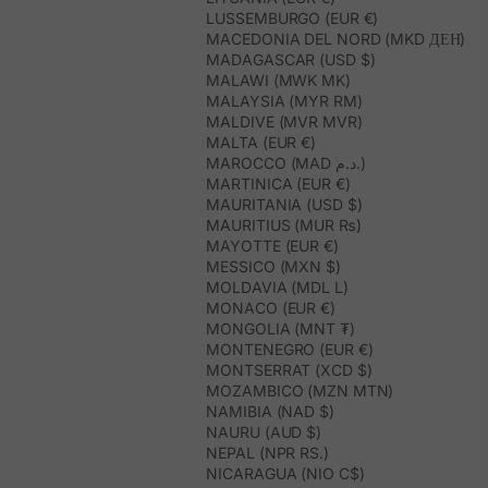
LUSSEMBURGO (EUR €)
MACEDONIA DEL NORD (MKD ДЕН)
MADAGASCAR (USD $)
MALAWI (MWK MK)
MALAYSIA (MYR RM)
MALDIVE (MVR MVR)
MALTA (EUR €)
MAROCCO (MAD د.م.)
MARTINICA (EUR €)
MAURITANIA (USD $)
MAURITIUS (MUR ₨)
MAYOTTE (EUR €)
MESSICO (MXN $)
MOLDAVIA (MDL L)
MONACO (EUR €)
MONGOLIA (MNT ₮)
MONTENEGRO (EUR €)
MONTSERRAT (XCD $)
MOZAMBICO (MZN MTN)
NAMIBIA (NAD $)
NAURU (AUD $)
NEPAL (NPR RS.)
NICARAGUA (NIO C$)