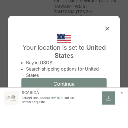
SÃO TOMÉ E PRÍNCIPE (STD DB)
TAIWAN (TWD $)
TANZANIA (TZS SH)
THAILANDIA (THB ฿)
TIMOR EST (USD $)
TOGO (XOF FR)
TONGA (TOP T$)
TRINIDAD E TOBAGO (TTD $)
TUNISIA (USD $)
Your location is set to
United
TURCHIA (TRY ₺)
States
TURKMENISTAN (USD $)
Change country/region
TUVALU (AUD $)
Buy in
USD$
UGANDA (UGX USH)
Search shipping options for
United
UNGHERIA (EUR €)
States
URUGUAY (UYU $U)
UZBEKISTAN (UZS SO'M)
Continue
Continue
VANUATU (VUV VT)
SCARICA
Change country/region and language
Cancel
VENEZUELA (USD $)
Ottieni uno
sconto del 10%
sul tuo
VIETNAM (VND ₫)
primo acquisto
WALLIS E FUTUNA (XPF FR)
ZAMBIA (ZMW K)
ZIMBABWE (USD $)
ESWATINI (SZL E)