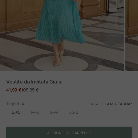
ZOOM
Vestito da Invitata Giulia
Prezzo in offerta
Prezzo normale
41,99 €
105,95 €
Taglia:
L-XL
QUAL È LA MIA TAGLIA?
L-XL
M-L
S-M
XS-S
AGGIUNGI AL CARRELLO