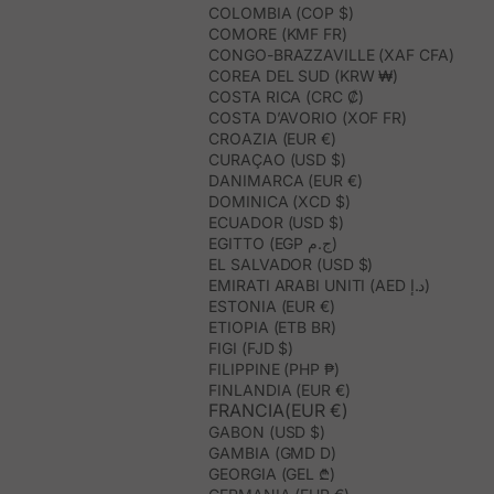
COLOMBIA (COP $)
COMORE (KMF FR)
CONGO-BRAZZAVILLE (XAF CFA)
COREA DEL SUD (KRW ₩)
COSTA RICA (CRC ₡)
COSTA D’AVORIO (XOF FR)
CROAZIA (EUR €)
CURAÇAO (USD $)
DANIMARCA (EUR €)
DOMINICA (XCD $)
ECUADOR (USD $)
EGITTO (EGP ج.م)
EL SALVADOR (USD $)
EMIRATI ARABI UNITI (AED د.إ)
ESTONIA (EUR €)
ETIOPIA (ETB BR)
FIGI (FJD $)
FILIPPINE (PHP ₱)
FINLANDIA (EUR €)
FRANCIA(EUR €)
GABON (USD $)
GAMBIA (GMD D)
GEORGIA (GEL ₾)