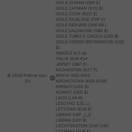
ISOLA DI MAN (GBP £)
ISOLE CAYMAN (KYD $)
ISOLE COOK (NZD $)
ISOLE FALKLAND (FKP £)
ISOLE FÆR ØER (DKK KR.)
ISOLE SALOMONE (SBD $)
ISOLE TURKS E CAICOS (USD $)
ISOLE VERGINI BRITANNICHE (USD
$)
ISRAELE (ILS ₪)
ITALIA (EUR €)
JERSEY (GBP £)
KAZAKISTAN (KZT ₸)
© 2026 Polín et moi -
KENYA (KES KSH)
EU
KIRGHIZISTAN (KGS SOM)
KIRIBATI (USD $)
KUWAIT (USD $)
LAOS (LAK ₭)
LESOTHO (LSL L)
LETTONIA (EUR €)
LIBANO (LBP ل.ل)
LIBERIA (LRD $)
LIECHTENSTEIN (CHF CHF)
LITUANIA (EUR €)