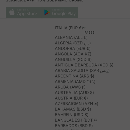
SCARICA L'APP | 10% SUL PRIMO ORDINE
ITALIA (EUR €)
PAESE
ALBANIA (ALL L)
ALGERIA (DZD د.ج)
ANDORRA (EUR €)
ANGOLA (AOA KZ)
ANGUILLA (XCD $)
ANTIGUA E BARBUDA (XCD $)
ARABIA SAUDITA (SAR ر.س)
ARGENTINA (ARS $)
ARMENIA (AMD ԴՐ.)
ARUBA (AWG Ƒ)
AUSTRALIA (AUD $)
AUSTRIA (EUR €)
AZERBAIGIAN (AZN ₼)
BAHAMAS (BSD $)
BAHREIN (USD $)
BANGLADESH (BDT ৳)
BARBADOS (BBD $)