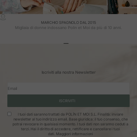
MARCHIO SPAGNOLO DAL 2015
Migliaia di donne indossano Polin et Moi da più di 10 anni.
Vai all'articolo 1
Vai all'articolo 2
Vai all'articolo 3
Iscriviti alla nostra Newsletter
Email
ISCRIVITI
I tuoi dati saranno trattati da POLÍN ET MOI S.L. Finalità: inviare
newsletter al tuo indirizzo email. Base giuridica: il tuo consenso, che
potrai revocare in qualsiasi momento. I tuoi dati non saranno ceduti a
terzi. Hai il diritto di accedere, rettificare e cancellare i tuoi
dati.
Maggiori informazioni