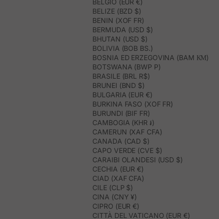
BELGIO (EUR €)
BELIZE (BZD $)
BENIN (XOF FR)
BERMUDA (USD $)
BHUTAN (USD $)
BOLIVIA (BOB BS.)
BOSNIA ED ERZEGOVINA (BAM КМ)
BOTSWANA (BWP P)
BRASILE (BRL R$)
BRUNEI (BND $)
BULGARIA (EUR €)
BURKINA FASO (XOF FR)
BURUNDI (BIF FR)
CAMBOGIA (KHR ៛)
CAMERUN (XAF CFA)
CANADA (CAD $)
CAPO VERDE (CVE $)
CARAIBI OLANDESI (USD $)
CECHIA (EUR €)
CIAD (XAF CFA)
CILE (CLP $)
CINA (CNY ¥)
CIPRO (EUR €)
CITTÀ DEL VATICANO (EUR €)