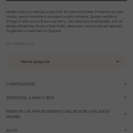
Vestito midi con stampa a macchie di colore turchese. Presenta un collo
chiuso, senza maniche e uno spacco sulla schiena. Questo vestito si
stringe in vita con un fiocco sul retro, che valorizza la silhouette, con un
design plissettato, fluido e femminile, ideale per i tuoi eventi più speciali.
Progettato e realizzato in Spagna.
SKU: 205342.L-XL
Marca spagnola
Vai all'art
Vai all'a
Vai all'a
Vai all'
COMPOSIZIONE
SPEDIZIONI, CAMBI E RESI
PRENOTA UN APPUNTAMENTO NEL NOSTRO ATELIER DI
MADRID
AIUTO