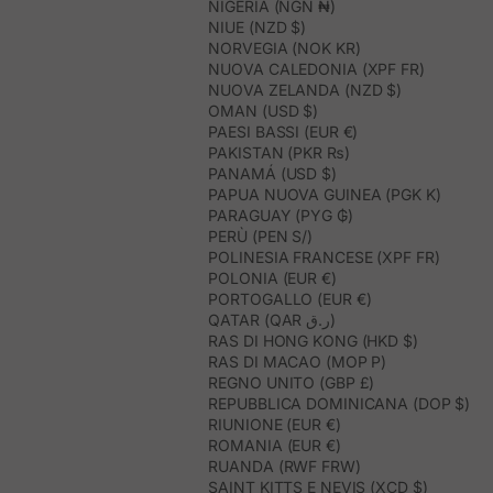
NIGERIA (NGN ₦)
NIUE (NZD $)
NORVEGIA (NOK KR)
NUOVA CALEDONIA (XPF FR)
NUOVA ZELANDA (NZD $)
OMAN (USD $)
PAESI BASSI (EUR €)
PAKISTAN (PKR ₨)
PANAMÁ (USD $)
PAPUA NUOVA GUINEA (PGK K)
PARAGUAY (PYG ₲)
PERÙ (PEN S/)
POLINESIA FRANCESE (XPF FR)
POLONIA (EUR €)
PORTOGALLO (EUR €)
QATAR (QAR ر.ق)
RAS DI HONG KONG (HKD $)
RAS DI MACAO (MOP P)
REGNO UNITO (GBP £)
REPUBBLICA DOMINICANA (DOP $)
RIUNIONE (EUR €)
ROMANIA (EUR €)
RUANDA (RWF FRW)
SAINT KITTS E NEVIS (XCD $)