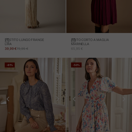
VESTITO LUNGO FRANGE
ABITO CORTO A MAGLIA
Aggiungi al carrello
LIRA
MARINELLA
PREZZO IN OFFERTA
PREZZO NORMALE
PREZZO IN OFFERTA
39,99 €
79,95 €
65,95 €
-61%
-50%