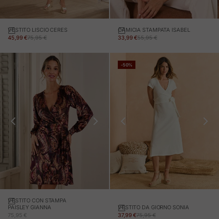
VESTITO LISCIO CERES
CAMICIA STAMPATA ISABEL
PREZZO IN OFFERTA
PREZZO NORMALE
PREZZO IN OFFERTA
PREZZO NORMALE
45,99 €
75,95 €
33,99 €
55,95 €
-50%
VESTITO CON STAMPA
VESTITO DA GIORNO SONIA
PAISLEY GIANNA
PREZZO IN OFFERTA
PREZZO NORMALE
PREZZO IN OFFERTA
37,99 €
75,95 €
75,95 €