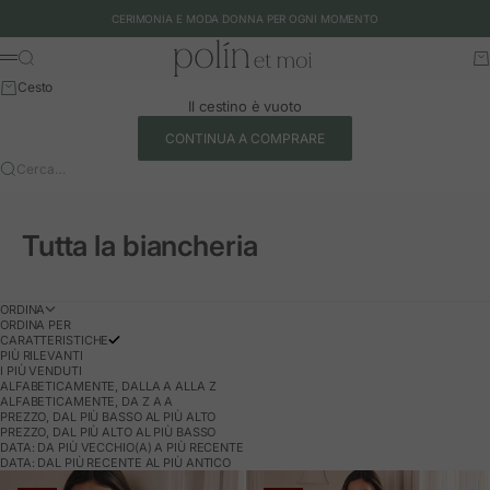
Vai al contenuto
CERIMONIA E MODA DONNA PER OGNI MOMENTO
Polín et moi - EU
Cerca
Ca
Menu
Cesto
Il cestino è vuoto
CONTINUA A COMPRARE
Cerca…
Tutta la biancheria
ORDINA
ORDINA PER
CARATTERISTICHE
PIÙ RILEVANTI
I PIÙ VENDUTI
ALFABETICAMENTE, DALLA A ALLA Z
ALFABETICAMENTE, DA Z A A
PREZZO, DAL PIÙ BASSO AL PIÙ ALTO
PREZZO, DAL PIÙ ALTO AL PIÙ BASSO
DATA: DA PIÙ VECCHIO(A) A PIÙ RECENTE
DATA: DAL PIÙ RECENTE AL PIÙ ANTICO