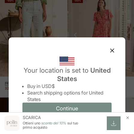
-50%
-50%
Your location is set to
United
States
Change country/region
PANTALONE JEANS CRUZ
VESTITO CORTO ARETA
Buy in
USD$
PREZZO IN OFFERTA
PREZZO NORMALE
PREZZO IN OFFERTA
PREZZO NORMALE
32,99 €
65,95 €
32,99 €
65,95 €
Search shipping options for
United
States
-60%
Continue
Continue
SCARICA
Change country/region and language
Cancel
Ottieni uno
sconto del 10%
sul tuo
primo acquisto