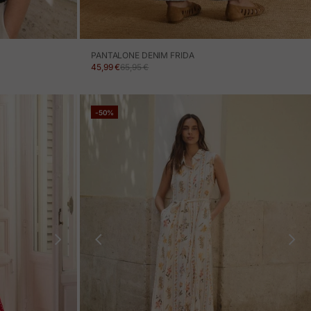
PANTALONE DENIM FRIDA
PREZZO IN OFFERTA
PREZZO NORMALE
45,99 €
65,95 €
-50%