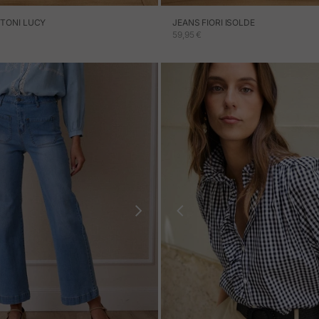
TONI LUCY
JEANS FIORI ISOLDE
ERTA
PREZZO IN OFFERTA
59,95 €