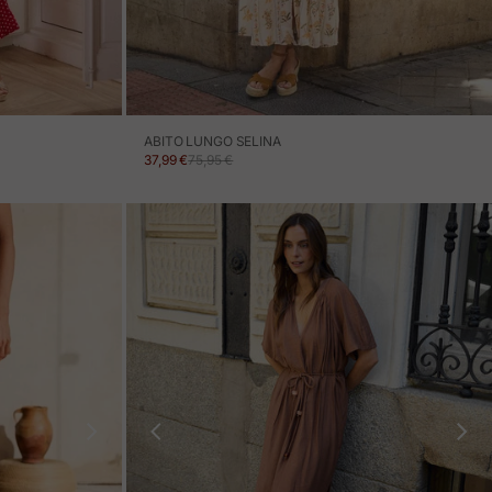
ABITO LUNGO SELINA
PREZZO IN OFFERTA
PREZZO NORMALE
37,99 €
75,95 €