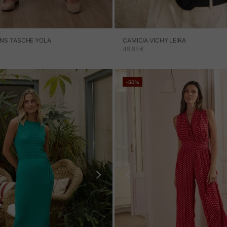
NS TASCHE YOLA
CAMICIA VICHY LEIRA
ERTA
PREZZO IN OFFERTA
49,95 €
-50%