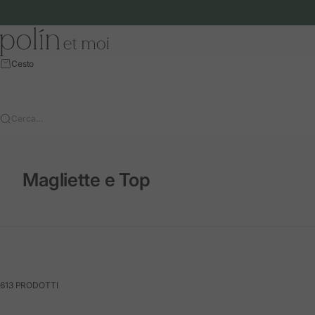
Vai al contenuto
Polín et moi - EU
Cesto
Cerca…
Magliette e Top
613 PRODOTTI