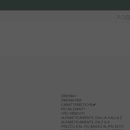
Accedi
Cerc
Ca
ORDINA
ORDINA PER
CARATTERISTICHE
PIÙ RILEVANTI
I PIÙ VENDUTI
ALFABETICAMENTE, DALLA A ALLA Z
ALFABETICAMENTE, DA Z A A
PREZZO, DAL PIÙ BASSO AL PIÙ ALTO