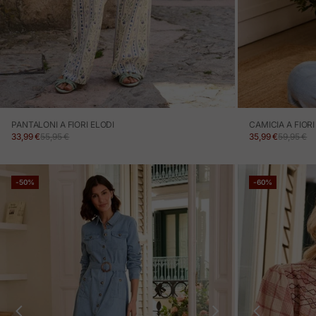
PANTALONI A FIORI ELODI
CAMICIA A FIOR
PREZZO IN OFFERTA
PREZZO NORMALE
PREZZO IN OFF
PREZZO 
33,99 €
55,95 €
35,99 €
59,95 €
-50%
-60%