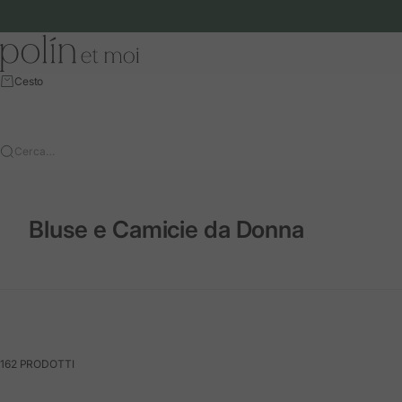
Vai al contenuto
Polín et moi - EU
Cesto
Cerca…
Bluse e Camicie da Donna
162 PRODOTTI