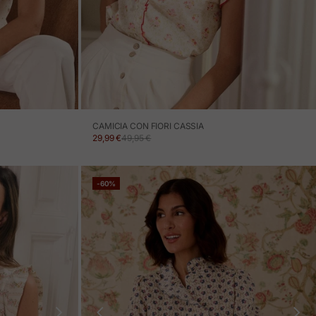
CAMICIA CON FIORI CASSIA
PREZZO IN OFFERTA
PREZZO NORMALE
29,99 €
49,95 €
-60%