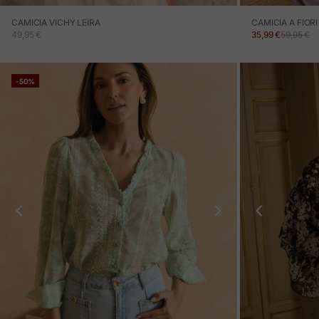
CAMICIA VICHY LEIRA
CAMICIA A FIOR
PREZZO IN OFFERTA
PREZZO IN OFF
PREZZO 
49,95 €
35,99 €
59,95 €
-50%