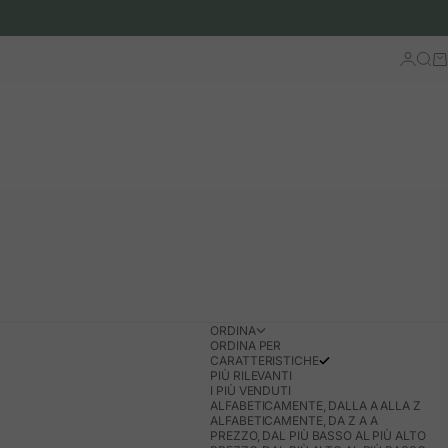
Accedi
Cerc
Ca
ORDINA
ORDINA PER
CARATTERISTICHE
PIÙ RILEVANTI
I PIÙ VENDUTI
ALFABETICAMENTE, DALLA A ALLA Z
ALFABETICAMENTE, DA Z A A
PREZZO, DAL PIÙ BASSO AL PIÙ ALTO