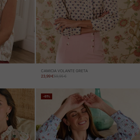
CAMICIA VOLANTE GRETA
PREZZO IN OFFERTA
PREZZO NORMALE
23,99 €
59,95 €
-61%