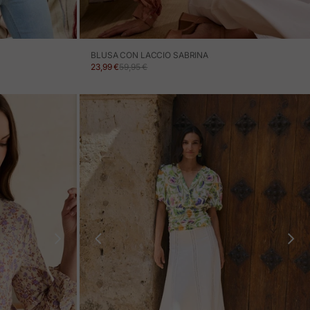
BLUSA CON LACCIO SABRINA
PREZZO IN OFFERTA
PREZZO NORMALE
23,99 €
59,95 €