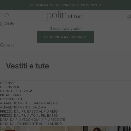
Vai al contenuto
CERIMONIA E MODA DONNA PER OGNI MOMENTO
Polín et moi - EU
Cerca
Ca
Menu
Cesto
Il cestino è vuoto
CONTINUA A COMPRARE
Cerca…
Vestiti e tute
ORDINA
ORDINA PER
CARATTERISTICHE
PIÙ RILEVANTI
I PIÙ VENDUTI
ALFABETICAMENTE, DALLA A ALLA Z
ALFABETICAMENTE, DA Z A A
PREZZO, DAL PIÙ BASSO AL PIÙ ALTO
PREZZO, DAL PIÙ ALTO AL PIÙ BASSO
DATA: DA PIÙ VECCHIO(A) A PIÙ RECENTE
DATA: DAL PIÙ RECENTE AL PIÙ ANTICO