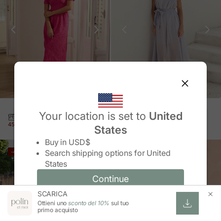
VESTITO CON VOLANT
Your location is set to
United
VESTITO LISCIO ROSA
REGINA
PREZZO IN OFFERTA
PREZZO NORMALE
PREZZO IN OFFERTA
PREZZO NORMALE
45,99 €
75,95 €
39,99 €
79,95 €
States
Change country/region
Buy in
USD$
Search shipping options for
United
-40%
-61%
States
Continue
Continue
SCARICA
Change country/region and language
Cancel
Ottieni uno
sconto del 10%
sul tuo
primo acquisto