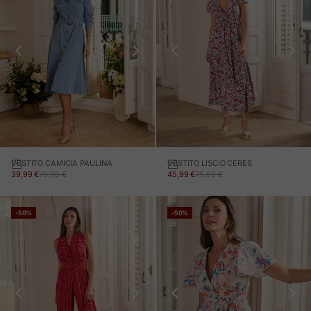
VESTITO CAMICIA PAULINA
VESTITO LISCIO CERES
PREZZO IN OFFERTA
PREZZO NORMALE
PREZZO IN OFFERTA
PREZZO NORMALE
39,99 €
79,95 €
45,99 €
75,95 €
-50%
-50%