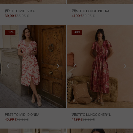
VESTITO MIDI VIKA
VESTITO LUNGO PIETRA
PREZZO IN OFFERTA
PREZZO NORMALE
PREZZO IN OFFERTA
PREZZO NORMALE
39,99 €
65,95 €
41,99 €
69,95 €
-39%
-40%
VESTITO MIDI DIONEA
VESTITO LUNGO CHERYL
PREZZO IN OFFERTA
PREZZO NORMALE
PREZZO IN OFFERTA
PREZZO NORMALE
45,99 €
75,95 €
41,99 €
69,95 €