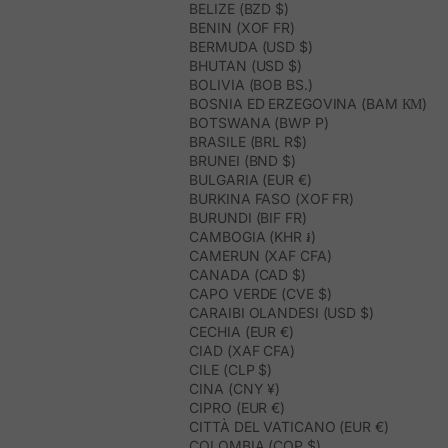
BELIZE (BZD $)
BENIN (XOF FR)
BERMUDA (USD $)
BHUTAN (USD $)
BOLIVIA (BOB BS.)
BOSNIA ED ERZEGOVINA (BAM КМ)
BOTSWANA (BWP P)
BRASILE (BRL R$)
BRUNEI (BND $)
BULGARIA (EUR €)
BURKINA FASO (XOF FR)
BURUNDI (BIF FR)
CAMBOGIA (KHR ៛)
CAMERUN (XAF CFA)
CANADA (CAD $)
CAPO VERDE (CVE $)
CARAIBI OLANDESI (USD $)
CECHIA (EUR €)
CIAD (XAF CFA)
CILE (CLP $)
CINA (CNY ¥)
CIPRO (EUR €)
CITTÀ DEL VATICANO (EUR €)
COLOMBIA (COP $)