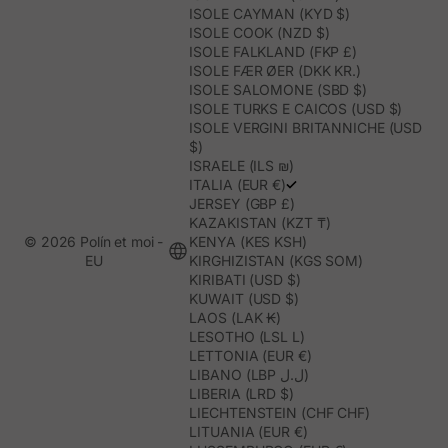
ISOLE CAYMAN (KYD $)
ISOLE COOK (NZD $)
ISOLE FALKLAND (FKP £)
ISOLE FÆR ØER (DKK KR.)
ISOLE SALOMONE (SBD $)
ISOLE TURKS E CAICOS (USD $)
ISOLE VERGINI BRITANNICHE (USD
$)
ISRAELE (ILS ₪)
ITALIA (EUR €)
JERSEY (GBP £)
KAZAKISTAN (KZT ₸)
© 2026 Polín et moi -
KENYA (KES KSH)
EU
KIRGHIZISTAN (KGS SOM)
KIRIBATI (USD $)
KUWAIT (USD $)
LAOS (LAK ₭)
LESOTHO (LSL L)
LETTONIA (EUR €)
LIBANO (LBP ل.ل)
LIBERIA (LRD $)
LIECHTENSTEIN (CHF CHF)
LITUANIA (EUR €)