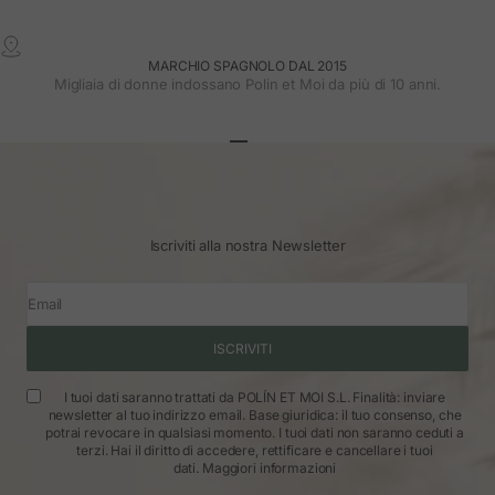
MARCHIO SPAGNOLO DAL 2015
Migliaia di donne indossano Polin et Moi da più di 10 anni.
Vai all'articolo 1
Vai all'articolo 2
Vai all'articolo 3
Iscriviti alla nostra Newsletter
Email
ISCRIVITI
I tuoi dati saranno trattati da POLÍN ET MOI S.L. Finalità: inviare
newsletter al tuo indirizzo email. Base giuridica: il tuo consenso, che
potrai revocare in qualsiasi momento. I tuoi dati non saranno ceduti a
terzi. Hai il diritto di accedere, rettificare e cancellare i tuoi
dati.
Maggiori informazioni