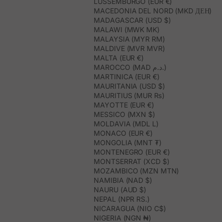
LUSSEMBURGO (EUR €)
MACEDONIA DEL NORD (MKD ДЕН)
MADAGASCAR (USD $)
MALAWI (MWK MK)
MALAYSIA (MYR RM)
MALDIVE (MVR MVR)
MALTA (EUR €)
MAROCCO (MAD د.م.)
MARTINICA (EUR €)
MAURITANIA (USD $)
MAURITIUS (MUR ₨)
MAYOTTE (EUR €)
MESSICO (MXN $)
MOLDAVIA (MDL L)
MONACO (EUR €)
MONGOLIA (MNT ₮)
MONTENEGRO (EUR €)
MONTSERRAT (XCD $)
MOZAMBICO (MZN MTN)
NAMIBIA (NAD $)
NAURU (AUD $)
NEPAL (NPR RS.)
NICARAGUA (NIO C$)
NIGERIA (NGN ₦)