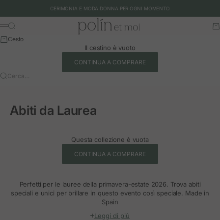
Vai al contenuto
CERIMONIA E MODA DONNA PER OGNI MOMENTO
Polín et moi - EU
Cerca
Ca
Menu
Cesto
Il cestino è vuoto
CONTINUA A COMPRARE
Cerca…
Abiti da Laurea
Questa collezione è vuota
CONTINUA A COMPRARE
Perfetti per le lauree della primavera-estate 2026. Trova abiti
speciali e unici per brillare in questo evento così speciale. Made in
Spain
Leggi di più