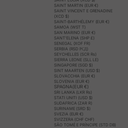
SAINT MARTIN (EUR €)
SAINT VINCENT E GRENADINE
(XCD $)
SAINT-BARTHÉLEMY (EUR €)
SAMOA (WST T)
SAN MARINO (EUR €)
SANT’ELENA (SHP £)
SENEGAL (XOF FR)
SERBIA (RSD РСД)
SEYCHELLES (SCR ₨)
SIERRA LEONE (SLL LE)
SINGAPORE (SGD $)
SINT MAARTEN (USD $)
SLOVACCHIA (EUR €)
SLOVENIA (EUR €)
SPAGNA(EUR €)
SRI LANKA (LKR ₨)
STATI UNITI (USD $)
SUDAFRICA (ZAR R)
SURINAME (SRD $)
SVEZIA (EUR €)
SVIZZERA (CHF CHF)
SÃO TOMÉ E PRÍNCIPE (STD DB)