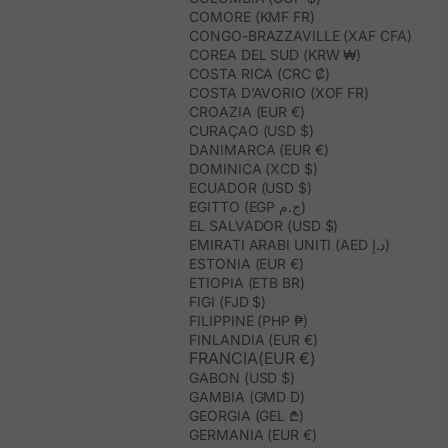
COMORE (KMF FR)
CONGO-BRAZZAVILLE (XAF CFA)
COREA DEL SUD (KRW ₩)
COSTA RICA (CRC ₡)
COSTA D’AVORIO (XOF FR)
CROAZIA (EUR €)
CURAÇAO (USD $)
DANIMARCA (EUR €)
DOMINICA (XCD $)
ECUADOR (USD $)
EGITTO (EGP ج.م)
EL SALVADOR (USD $)
EMIRATI ARABI UNITI (AED د.إ)
ESTONIA (EUR €)
ETIOPIA (ETB BR)
FIGI (FJD $)
FILIPPINE (PHP ₱)
FINLANDIA (EUR €)
FRANCIA(EUR €)
GABON (USD $)
GAMBIA (GMD D)
GEORGIA (GEL ₾)
GERMANIA (EUR €)