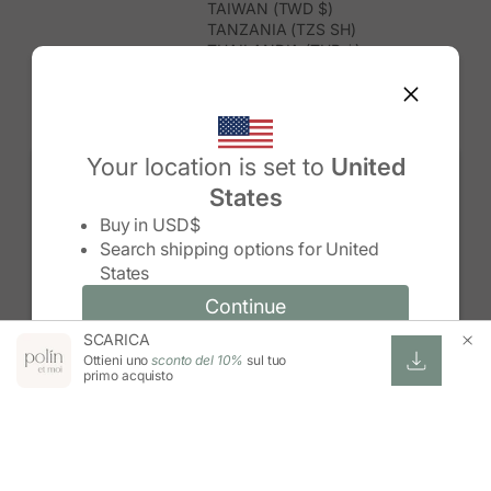
TAIWAN (TWD $)
TANZANIA (TZS SH)
THAILANDIA (THB ฿)
TIMOR EST (USD $)
TOGO (XOF FR)
TONGA (TOP T$)
TRINIDAD E TOBAGO (TTD $)
TUNISIA (USD $)
Your location is set to
United
TURCHIA (TRY ₺)
States
TURKMENISTAN (USD $)
Change country/region
TUVALU (AUD $)
Buy in
USD$
UGANDA (UGX USH)
Search shipping options for
United
UNGHERIA (EUR €)
States
URUGUAY (UYU $U)
UZBEKISTAN (UZS SO'M)
Continue
Continue
VANUATU (VUV VT)
SCARICA
Change country/region and language
Cancel
VENEZUELA (USD $)
Ottieni uno
sconto del 10%
sul tuo
VIETNAM (VND ₫)
primo acquisto
WALLIS E FUTUNA (XPF FR)
ZAMBIA (ZMW K)
ZIMBABWE (USD $)
ESWATINI (SZL E)