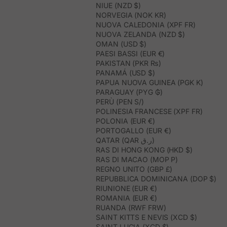
NIUE (NZD $)
NORVEGIA (NOK KR)
NUOVA CALEDONIA (XPF FR)
NUOVA ZELANDA (NZD $)
OMAN (USD $)
PAESI BASSI (EUR €)
PAKISTAN (PKR ₨)
PANAMÁ (USD $)
PAPUA NUOVA GUINEA (PGK K)
PARAGUAY (PYG ₲)
PERÙ (PEN S/)
POLINESIA FRANCESE (XPF FR)
POLONIA (EUR €)
PORTOGALLO (EUR €)
QATAR (QAR ر.ق)
RAS DI HONG KONG (HKD $)
RAS DI MACAO (MOP P)
REGNO UNITO (GBP £)
REPUBBLICA DOMINICANA (DOP $)
RIUNIONE (EUR €)
ROMANIA (EUR €)
RUANDA (RWF FRW)
SAINT KITTS E NEVIS (XCD $)
SAINT LUCIA (XCD $)