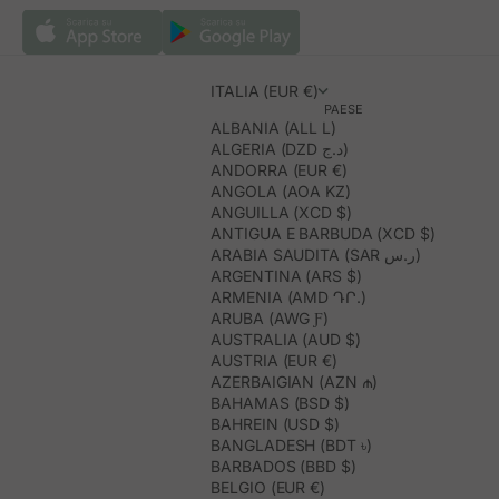
ITALIA (EUR €)
PAESE
ALBANIA (ALL L)
ALGERIA (DZD د.ج)
ANDORRA (EUR €)
ANGOLA (AOA KZ)
ANGUILLA (XCD $)
ANTIGUA E BARBUDA (XCD $)
ARABIA SAUDITA (SAR ر.س)
ARGENTINA (ARS $)
ARMENIA (AMD ԴՐ.)
ARUBA (AWG Ƒ)
AUSTRALIA (AUD $)
AUSTRIA (EUR €)
AZERBAIGIAN (AZN ₼)
BAHAMAS (BSD $)
BAHREIN (USD $)
BANGLADESH (BDT ৳)
BARBADOS (BBD $)
BELGIO (EUR €)