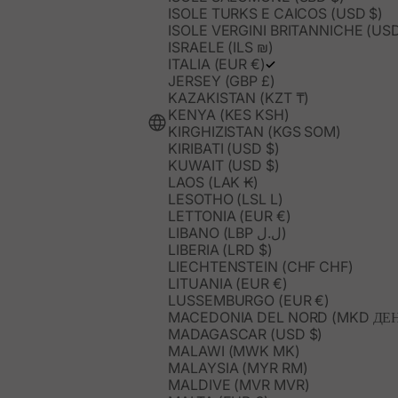
ISOLE TURKS E CAICOS (USD $)
ISOLE VERGINI BRITANNICHE (USD
ISRAELE (ILS ₪)
ITALIA (EUR €)
JERSEY (GBP £)
KAZAKISTAN (KZT ₸)
KENYA (KES KSH)
KIRGHIZISTAN (KGS SOM)
KIRIBATI (USD $)
KUWAIT (USD $)
LAOS (LAK ₭)
LESOTHO (LSL L)
LETTONIA (EUR €)
LIBANO (LBP ل.ل)
LIBERIA (LRD $)
LIECHTENSTEIN (CHF CHF)
LITUANIA (EUR €)
LUSSEMBURGO (EUR €)
MACEDONIA DEL NORD (MKD ДЕ
MADAGASCAR (USD $)
MALAWI (MWK MK)
MALAYSIA (MYR RM)
MALDIVE (MVR MVR)