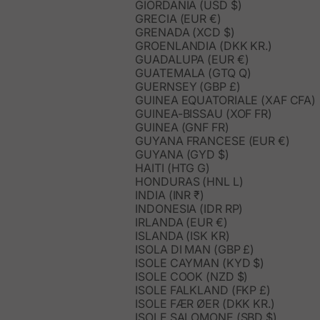
GIORDANIA (USD $)
GRECIA (EUR €)
GRENADA (XCD $)
GROENLANDIA (DKK KR.)
GUADALUPA (EUR €)
GUATEMALA (GTQ Q)
GUERNSEY (GBP £)
GUINEA EQUATORIALE (XAF CFA)
GUINEA-BISSAU (XOF FR)
GUINEA (GNF FR)
GUYANA FRANCESE (EUR €)
GUYANA (GYD $)
HAITI (HTG G)
HONDURAS (HNL L)
INDIA (INR ₹)
INDONESIA (IDR RP)
IRLANDA (EUR €)
ISLANDA (ISK KR)
ISOLA DI MAN (GBP £)
ISOLE CAYMAN (KYD $)
ISOLE COOK (NZD $)
ISOLE FALKLAND (FKP £)
ISOLE FÆR ØER (DKK KR.)
ISOLE SALOMONE (SBD $)