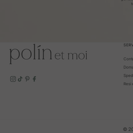
t
SERV
Cont
Doma
Spedi
Resi
© 20