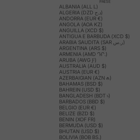
PAESE
ALBANIA (ALL L)
ALGERIA (DZD د.ج)
ANDORRA (EUR €)
ANGOLA (AOA KZ)
ANGUILLA (XCD $)
ANTIGUA E BARBUDA (XCD $)
ARABIA SAUDITA (SAR ر.س)
ARGENTINA (ARS $)
ARMENIA (AMD ԴՐ.)
ARUBA (AWG Ƒ)
AUSTRALIA (AUD $)
AUSTRIA (EUR €)
AZERBAIGIAN (AZN ₼)
BAHAMAS (BSD $)
BAHREIN (USD $)
BANGLADESH (BDT ৳)
BARBADOS (BBD $)
BELGIO (EUR €)
BELIZE (BZD $)
BENIN (XOF FR)
BERMUDA (USD $)
BHUTAN (USD $)
BOLIVIA (BOB BS.)