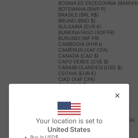
BOSNIA ED ERZEGOVINA (BAM КМ
BOTSWANA (BWP P)
BRASILE (BRL R$)
BRUNEI (BND $)
BULGARIA (EUR €)
BURKINA FASO (XOF FR)
BURUNDI (BIF FR)
CAMBOGIA (KHR ៛)
CAMERUN (XAF CFA)
CANADA (CAD $)
CAPO VERDE (CVE $)
CARAIBI OLANDESI (USD $)
CECHIA (EUR €)
CIAD (XAF CFA)
CILE (CLP $)
CINA (CNY ¥)
CIPRO (EUR €)
CITTÀ DEL VATICANO (EUR €)
COLOMBIA (COP $)
COMORE (KMF FR)
Change country/region
Your location is set to
CONGO-BRAZZAVILLE (XAF CFA)
COREA DEL SUD (KRW ₩)
United States
COSTA RICA (CRC ₡)
Buy in
USD$
COSTA D’AVORIO (XOF FR)