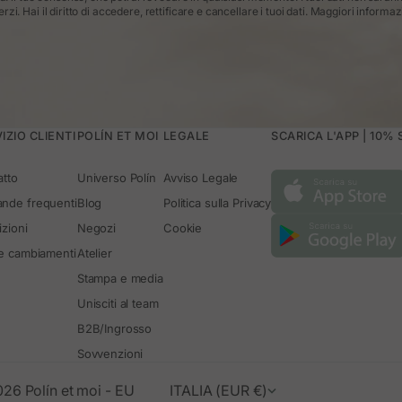
erzi. Hai il diritto di accedere, rettificare e cancellare i tuoi dati.
Maggiori informaz
IZIO CLIENTI
POLÍN ET MOI
LEGALE
SCARICA L'APP | 10%
atto
Universo Polín
Avviso Legale
nde frequenti
Blog
Politica sulla Privacy
zioni
Negozi
Cookie
 e cambiamenti
Atelier
Stampa e media
Unisciti al team
B2B/Ingrosso
Sovvenzioni
26 Polín et moi - EU
ITALIA (EUR €)