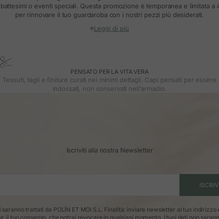
, battesimi o eventi speciali. Questa promozione è temporanea e limitata a 4
per rinnovare il tuo guardaroba con i nostri pezzi più desiderati.
Leggi di più
PENSATO PER LA VITA VERA
Tessuti, tagli e finiture curati nei minimi dettagli. Capi pensati per essere
indossati, non conservati nell'armadio.
Iscriviti alla nostra Newsletter
ISCRIV
ti saranno trattati da POLÍN ET MOI S.L. Finalità: inviare newsletter al tuo indirizzo
ca: il tuo consenso, che potrai revocare in qualsiasi momento. I tuoi dati non saran