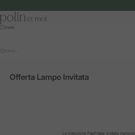
Vai al contenuto
Polín et moi - EU
Cesto
Cerca…
Offerta Lampo Invitata
La collezione FlashSale Invitata riunisc