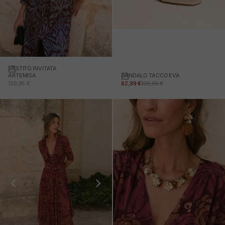
VESTITO INVITATA
SANDALO TACCO EVA
ARTEMISA
PREZZO IN OFFERTA
PREZZO NORMALE
PREZZO IN OFFERTA
82,99 €
138,95 €
139,95 €