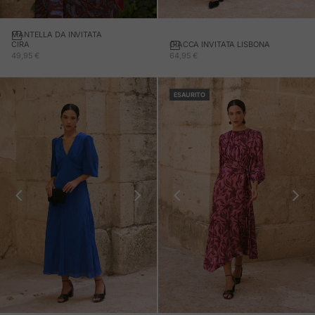
MANTELLA DA INVITATA
Aggiungi al carrello
GIACCA INVITATA LISBONA
CIRA
PREZZO IN OFFERTA
PREZZO IN OFFERTA
64,95 €
49,95 €
ESAURITO