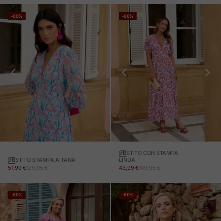
-60%
-60%
VESTITO CON STAMPA
VESTITO STAMPA AITANA
LINDA
PREZZO IN OFFERTA
PREZZO NORMALE
PREZZO IN OFFERTA
PREZZO NORMALE
51,99 €
129,95 €
43,99 €
109,95 €
-60%
-60%