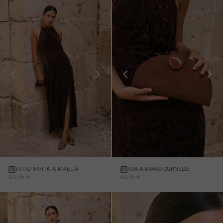
VESTITO INVITATA MAELIA
BORSA A MANO CORNELIE
Aggiungi al carrello
PREZZO IN OFFERTA
PREZZO IN OFFERTA
109,95 €
49,95 €