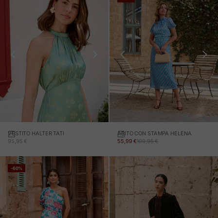
VESTITO HALTER TATI
ABITO CON STAMPA HELENA
PREZZO IN OFFERTA
PREZZO IN OFFERTA
PREZZO NORMALE
95,95 €
55,99 €
109,95 €
-60%