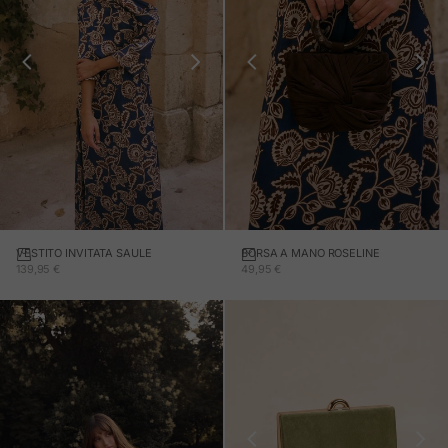
VESTITO INVITATA SAULE
BORSA A MANO ROSELINE
Aggiungi al carrello
PREZZO IN OFFERTA
PREZZO IN OFFERTA
139,95 €
49,95 €