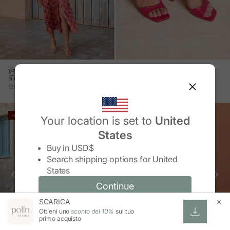
VESTITO CON SCOLLO
SANDALO APERTO DIETRO
NICOLETTA
CALA
PREZZO IN OFFERTA
PREZZO IN OFFERTA
PREZZO NORMALE
129,95 €
56,99 €
114,95 €
-60%
-50%
Your location is set to
United
States
Change country/region
Buy in
USD$
Search shipping options for
United
States
Continue
Continue
SCARICA
Change country/region and language
Cancel
Ottieni uno
sconto del 10%
sul tuo
primo acquisto