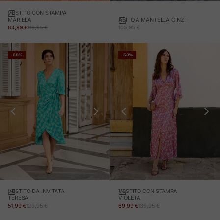
VESTITO CON STAMPA
ABITO A MANTELLA CINZI
MARIELA
PREZZO IN OFFERTA
PREZZO IN OFFERTA
PREZZO NORMALE
105,95 €
84,99 €
119,95 €
-60%
-50%
VESTITO DA INVITATA
VESTITO CON STAMPA
TERESA
VIOLETA
PREZZO IN OFFERTA
PREZZO NORMALE
PREZZO IN OFFERTA
PREZZO NORMALE
51,99 €
129,95 €
69,99 €
139,95 €