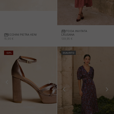
ABITO DA INVITATA
ORECCHINI PIETRA KENI
Aggiungi al carrello
LAUSANA
PREZZO IN OFFERTA
PREZZO IN OFFERTA
15,95 €
139,95 €
-50%
ESAURITO