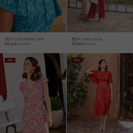
TUTA CON STAMPA LIDIA
TUTA LUNGA DELIA
PREZZO IN OFFERTA
PREZZO NORMALE
PREZZO IN OFFERTA
PREZZO NORMALE
64,99 €
129,95 €
39,99 €
99,95 €
-60%
-60%