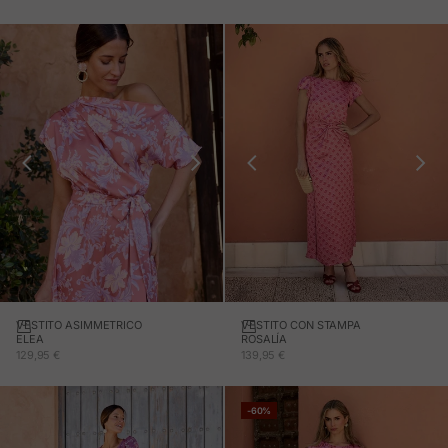
VESTITO ASIMMETRICO
VESTITO CON STAMPA
ELEA
ROSALÍA
PREZZO IN OFFERTA
PREZZO IN OFFERTA
129,95 €
139,95 €
-60%