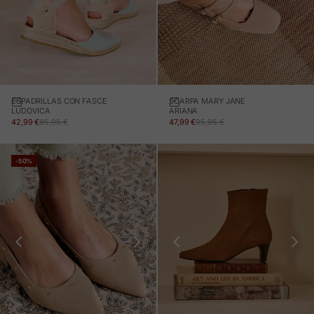
ESPADRILLAS CON FASCE
SCARPA MARY JANE
LUDOVICA
ARIANA
PREZZO IN OFFERTA
PREZZO NORMALE
PREZZO IN OFFERTA
PREZZO NORMALE
42,99 €
85,95 €
47,99 €
95,95 €
-50%