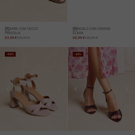
SANDALO CON CINGHIE
SCARPA CON TACCO
ELARA
PRISCELA
PREZZO IN OFFERTA
PREZZO NORMALE
PREZZO IN OFFERTA
PREZZO NORMALE
68,99 €
138,95 €
63,99 €
128,95 €
-50%
-40%