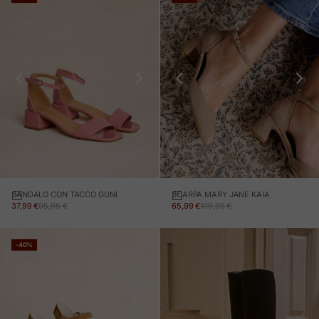
SANDALO CON TACCO GUNI
SCARPA MARY JANE KAIA
PREZZO IN OFFERTA
PREZZO NORMALE
PREZZO IN OFFERTA
PREZZO NORMALE
37,99 €
95,95 €
65,99 €
109,95 €
-40%