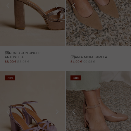
SANDALO CON CINGHIE
SCARPA MOKA PAMELA
ANTONELLA
PREZZO IN OFFERTA
PREZZO NORMALE
PREZZO IN OFFERTA
PREZZO NORMALE
54,99 €
109,95 €
68,99 €
138,95 €
-60%
-50%