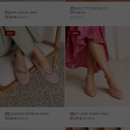
STIVALETTI CON TACCO
SCARPA BASSA ANIA
BRUNILDA
PREZZO IN OFFERTA
PREZZO NORMALE
PREZZO IN OFFERTA
49,99 €
99,95 €
128,95 €
-50%
-40%
MOCASSINO SERRAJE MARA
MARY JANE PUNTA ARES
PREZZO IN OFFERTA
PREZZO NORMALE
PREZZO IN OFFERTA
PREZZO NORMALE
44,99 €
89,95 €
65,99 €
109,95 €