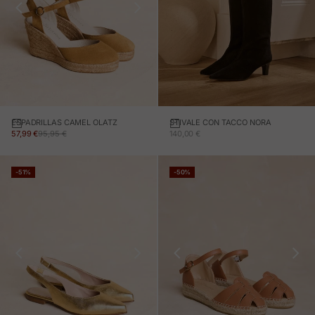
ESPADRILLAS CAMEL OLATZ
STIVALE CON TACCO NORA
PREZZO IN OFFERTA
PREZZO NORMALE
PREZZO IN OFFERTA
57,99 €
95,95 €
140,00 €
-51%
-50%