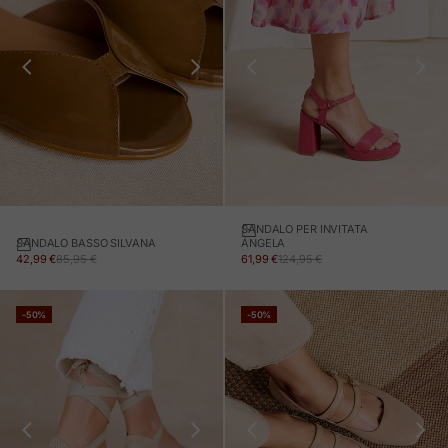
SANDALO PER INVITATA
SANDALO BASSO SILVANA
ÁNGELA
PREZZO IN OFFERTA
PREZZO NORMALE
PREZZO IN OFFERTA
PREZZO NORMALE
42,99 €
85,95 €
61,99 €
124,95 €
-50%
-50%