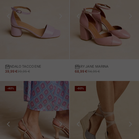
SANDALO TACCO ENE
MARY JANE MARINA
PREZZO IN OFFERTA
PREZZO NORMALE
PREZZO IN OFFERTA
PREZZO NORMALE
39,99 €
99,95 €
68,99 €
114,95 €
-40%
-60%