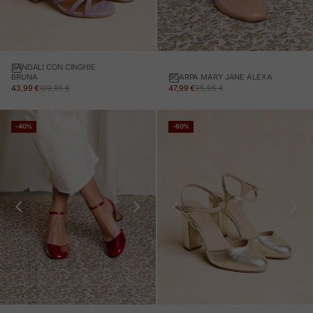
SANDALI CON CINGHIE
SCARPA MARY JANE ALEXA
BRUNA
PREZZO IN OFFERTA
PREZZO NORMALE
PREZZO IN OFFERTA
PREZZO NORMALE
47,99 €
95,95 €
43,99 €
109,95 €
-40%
-60%