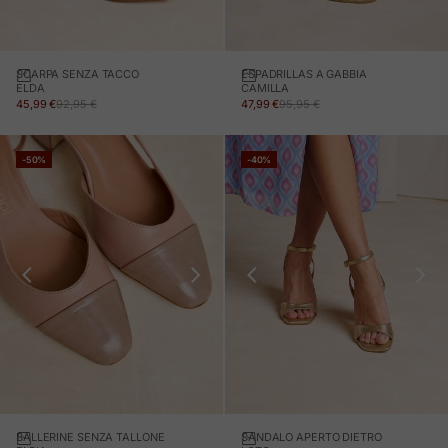
SCARPA SENZA TACCO
ESPADRILLAS A GABBIA
ELDA
CAMILLA
PREZZO IN OFFERTA
PREZZO NORMALE
PREZZO IN OFFERTA
PREZZO NORMALE
45,99 €
92,95 €
47,99 €
95,95 €
-50%
-40%
BALLERINE SENZA TALLONE
SANDALO APERTO DIETRO