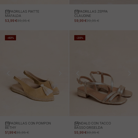
ESPADRILLAS PIATTE
ESPADRILLAS ZEPPA
MAFALDA
CLAUDINE
PREZZO IN OFFERTA
PREZZO NORMALE
PREZZO IN OFFERTA
PREZZO NORMALE
53,99 €
89,95 €
59,99 €
99,95 €
-40%
-20%
ESPADRILLAS CON POMPON
SANDALO CON TACCO
BETHY
BASSO GRISELDA
PREZZO IN OFFERTA
PREZZO NORMALE
PREZZO IN OFFERTA
PREZZO NORMALE
51,99 €
85,95 €
55,99 €
69,95 €