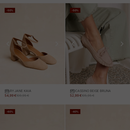
-50%
-50%
MARY JANE KAIA
MOCASSINO BEIGE BRUNA
PREZZO IN OFFERTA
PREZZO NORMALE
PREZZO IN OFFERTA
PREZZO NORMALE
54,99 €
109,95 €
52,99 €
105,95 €
-60%
-40%