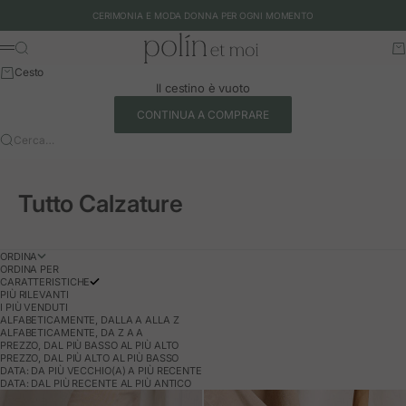
Vai al contenuto
CERIMONIA E MODA DONNA PER OGNI MOMENTO
Polín et moi - EU
Cerca
Ca
Menu
Cesto
Il cestino è vuoto
CONTINUA A COMPRARE
Cerca…
Tutto Calzature
ORDINA
ORDINA PER
CARATTERISTICHE
PIÙ RILEVANTI
I PIÙ VENDUTI
ALFABETICAMENTE, DALLA A ALLA Z
ALFABETICAMENTE, DA Z A A
PREZZO, DAL PIÙ BASSO AL PIÙ ALTO
PREZZO, DAL PIÙ ALTO AL PIÙ BASSO
DATA: DA PIÙ VECCHIO(A) A PIÙ RECENTE
DATA: DAL PIÙ RECENTE AL PIÙ ANTICO