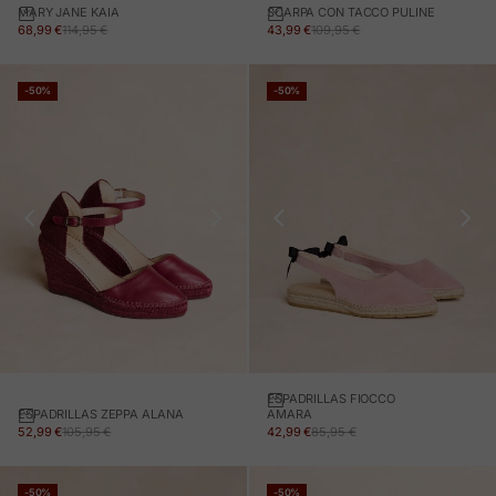
MARY JANE KAIA
SCARPA CON TACCO PULINE
PREZZO IN OFFERTA
PREZZO NORMALE
PREZZO IN OFFERTA
PREZZO NORMALE
68,99 €
114,95 €
43,99 €
109,95 €
-50%
-50%
ESPADRILLAS FIOCCO
ESPADRILLAS ZEPPA ALANA
AMARA
PREZZO IN OFFERTA
PREZZO NORMALE
PREZZO IN OFFERTA
PREZZO NORMALE
52,99 €
105,95 €
42,99 €
85,95 €
-50%
-50%