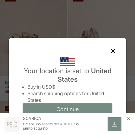
Your location is set to
United
States
Change country/region
SANDALO CON CINTURINI
ESPADRILLAS CON ZEPPA
Buy in
USD$
GINA
MARTINA
PREZZO IN OFFERTA
PREZZO NORMALE
PREZZO IN OFFERTA
PREZZO NORMALE
49,99 €
99,95 €
47,99 €
95,95 €
Search shipping options for
United
States
Continue
Continue
-60%
-60%
SCARICA
Change country/region and language
Cancel
Ottieni uno
sconto del 10%
sul tuo
primo acquisto