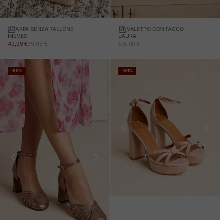
SCARPA SENZA TALLONE
STIVALETTO CON TACCO
NIEVES
LAURA
PREZZO IN OFFERTA
PREZZO NORMALE
PREZZO IN OFFERTA
49,99 €
99,95 €
105,00 €
-50%
-50%