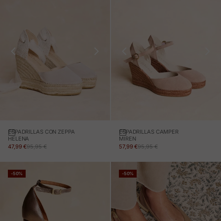
ESPADRILLAS CON ZEPPA
ESPADRILLAS CAMPER
HELENA
MIREN
PREZZO IN OFFERTA
PREZZO NORMALE
PREZZO IN OFFERTA
PREZZO NORMALE
47,99 €
95,95 €
57,99 €
95,95 €
-50%
-50%