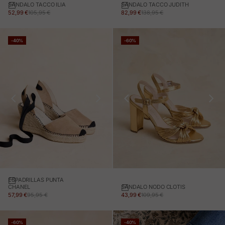
SANDALO TACCO ILIA
SANDALO TACCO JUDITH
PREZZO IN OFFERTA
PREZZO NORMALE
PREZZO IN OFFERTA
PREZZO NORMALE
52,99 €
105,95 €
82,99 €
138,95 €
-40%
-60%
ESPADRILLAS PUNTA
SANDALO NODO CLOTIS
CHANEL
PREZZO IN OFFERTA
PREZZO NORMALE
PREZZO IN OFFERTA
PREZZO NORMALE
43,99 €
109,95 €
57,99 €
95,95 €
-60%
-40%