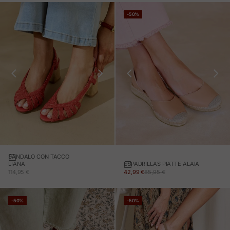
-50%
SANDALO CON TACCO
ESPADRILLAS PIATTE ALAIA
LIANA
PREZZO IN OFFERTA
PREZZO NORMALE
PREZZO IN OFFERTA
42,99 €
85,95 €
114,95 €
-50%
-50%