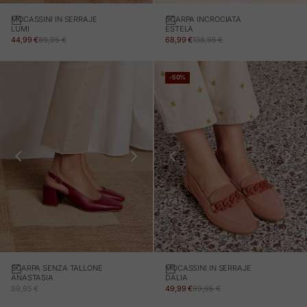
MOCASSINI IN SERRAJE
SCARPA INCROCIATA
LUMI
ESTELA
PREZZO IN OFFERTA
PREZZO NORMALE
PREZZO IN OFFERTA
PREZZO NORMALE
44,99 €
89,95 €
68,99 €
138,95 €
-50%
SCARPA SENZA TALLONE
MOCASSINI IN SERRAJE
ANASTASIA
DALIA
PREZZO IN OFFERTA
PREZZO IN OFFERTA
PREZZO NORMALE
89,95 €
49,99 €
99,95 €