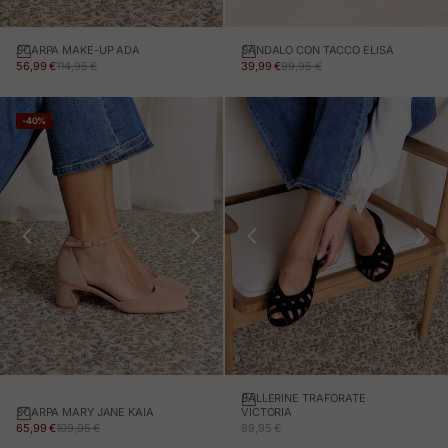
SCARPA MAKE-UP ADA
SANDALO CON TACCO ELISA
PREZZO IN OFFERTA
PREZZO NORMALE
PREZZO IN OFFERTA
PREZZO NORMALE
56,99 €
114,95 €
39,99 €
99,95 €
-40%
BALLERINE TRAFORATE
SCARPA MARY JANE KAIA
VICTORIA
PREZZO IN OFFERTA
PREZZO NORMALE
PREZZO IN OFFERTA
65,99 €
109,95 €
89,95 €