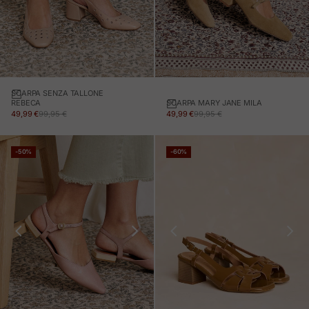
SCARPA SENZA TALLONE
SCARPA MARY JANE MILA
REBECA
PREZZO IN OFFERTA
PREZZO NORMALE
PREZZO IN OFFERTA
PREZZO NORMALE
49,99 €
99,95 €
49,99 €
99,95 €
-50%
-60%