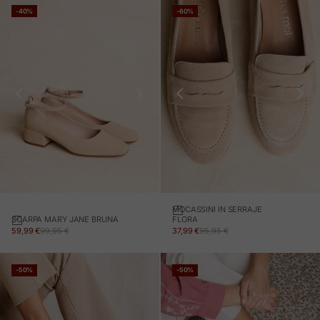
-40%
-60%
MOCASSINI IN SERRAJE
SCARPA MARY JANE BRUNA
FLORA
PREZZO IN OFFERTA
PREZZO NORMALE
PREZZO IN OFFERTA
PREZZO NORMALE
59,99 €
99,95 €
37,99 €
95,95 €
-50%
-50%