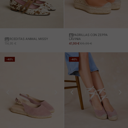
ESPADRILLAS CON ZEPPA
MERCEDITAS ANIMAL MISSY
LAVINIA
PREZZO IN OFFERTA
PREZZO IN OFFERTA
PREZZO NORMALE
114,95 €
41,99 €
105,95 €
-40%
-40%