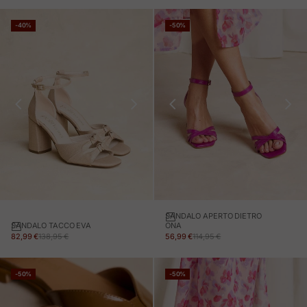
-40%
-50%
SANDALO APERTO DIETRO
SANDALO TACCO EVA
ONA
PREZZO IN OFFERTA
PREZZO NORMALE
PREZZO IN OFFERTA
PREZZO NORMALE
82,99 €
138,95 €
56,99 €
114,95 €
-50%
-50%