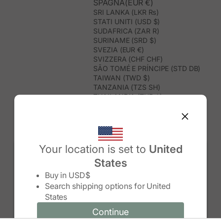
SPAGNA(EUR €)
SRI LANKA (LKR ₨)
STATI UNITI (USD $)
SUDAFRICA (ZAR R)
SURINAME (SRD $)
SVEZIA (EUR €)
SVIZZERA (CHF CHF)
SÃO TOMÉ E PRÍNCIPE (STD DB)
TAIWAN (TWD $)
TANZANIA (TZS SH)
THAILANDIA (THB ฿)
TIMOR EST (USD $)
TOGO (XOF FR)
TONGA (TOP T$)
TRINIDAD E TOBAGO (TTD $)
TUNISIA (USD $)
Your location is set to
United
TURCHIA (TRY ₺)
States
TURKMENISTAN (USD $)
Change country/region
TUVALU (AUD $)
Buy in
USD$
UGANDA (UGX USH)
Search shipping options for
United
UNGHERIA (EUR €)
States
URUGUAY (UYU $U)
UZBEKISTAN (UZS SO'M)
Continue
Continue
VANUATU (VUV VT)