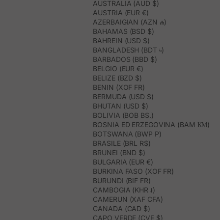
AUSTRALIA (AUD $)
outfit sofisticati.
AUSTRIA (EUR €)
Look casual
: le cinture originali con fibbie vistose e texture diverse
AZERBAIGIAN (AZN ₼)
sono ideali per aggiungere un tocco di stile a jeans o vestiti
BAHAMAS (BSD $)
informali.
Valorizza la silhouette
: le cinture a fascia sono perfette per
BAHREIN (USD $)
segnare la vita su vestiti fluidi o capi oversize, creando un look
BANGLADESH (BDT ৳)
equilibrato e femminile.
BARBADOS (BBD $)
Quotidiano
: scegli cinture in pelle che offrono durata e versatilità,
BELGIO (EUR €)
abbinandosi facilmente a qualsiasi outfit.
BELIZE (BZD $)
Con la cintura giusta, potrai trasformare qualsiasi outfit in un look
BENIN (XOF FR)
curato e pieno di stile.
BERMUDA (USD $)
Scopri la collezione di cinture da donna di
BHUTAN (USD $)
BOLIVIA (BOB BS.)
Polín et Moi!
BOSNIA ED ERZEGOVINA (BAM КМ)
La collezione di
cinture da donna di Polín et Moi
è pensata per
BOTSWANA (BWP P)
adattarsi a ogni occasione e stile. Dalle cinture eleganti da donna
BRASILE (BRL R$)
per eventi formali, alle cinture originali e moderne che donano un
BRUNEI (BND $)
tocco unico, ogni pezzo riflette la qualità e la cura nei dettagli che
BULGARIA (EUR €)
caratterizzano il marchio.
BURKINA FASO (XOF FR)
Realizzate con materiali di alta qualità, come la
pelle naturale
, e con
BURUNDI (BIF FR)
design innovativi, le nostre cinture sono l’accessorio ideale per
CAMBOGIA (KHR ៛)
rinnovare il tuo guardaroba questa stagione.
CAMERUN (XAF CFA)
Esplora la collezione di
cinture da donna
e trova quella perfetta
per completare i tuoi look con stile e originalità!
CANADA (CAD $)
CAPO VERDE (CVE $)