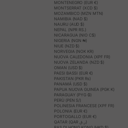
MONTENEGRO (EUR €)
MONTSERRAT (XCD $)
MOZAMBICO (MZN MTN)
NAMIBIA (NAD $)
NAURU (AUD $)
NEPAL (NPR RS.)
NICARAGUA (NIO C$)
NIGERIA (NGN ₦)
NIUE (NZD $)
NORVEGIA (NOK KR)
NUOVA CALEDONIA (XPF FR)
NUOVA ZELANDA (NZD $)
OMAN (USD $)
PAESI BASSI (EUR €)
PAKISTAN (PKR ₨)
PANAMÁ (USD $)
PAPUA NUOVA GUINEA (PGK K)
PARAGUAY (PYG ₲)
PERÙ (PEN S/)
POLINESIA FRANCESE (XPF FR)
POLONIA (EUR €)
PORTOGALLO (EUR €)
QATAR (QAR ر.ق)
RAS DI HONG KONG (HKD $)