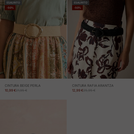
ESAURITO
ESAURITO
-50%
-50%
CINTURA BEIGE PERLA
CINTURA RAFIA ARANTZA
PREZZO IN OFFERTA
PREZZO NORMALE
PREZZO IN OFFERTA
PREZZO NORMALE
10,99 €
21,95 €
12,99 €
25,95 €