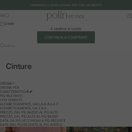
Vai al contenuto
CERIMONIA E MODA DONNA PER OGNI MOMENTO
Polín et moi - EU
Cerca
Ca
Menu
Cesto
Il cestino è vuoto
CONTINUA A COMPRARE
Cerca…
Cinture
ORDINA
ORDINA PER
CARATTERISTICHE
PIÙ RILEVANTI
I PIÙ VENDUTI
ALFABETICAMENTE, DALLA A ALLA Z
ALFABETICAMENTE, DA Z A A
PREZZO, DAL PIÙ BASSO AL PIÙ ALTO
PREZZO, DAL PIÙ ALTO AL PIÙ BASSO
DATA: DA PIÙ VECCHIO(A) A PIÙ RECENTE
DATA: DAL PIÙ RECENTE AL PIÙ ANTICO