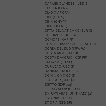
CARAIBI OLANDESI (USD $)
CECHIA (EUR €)
CIAD (XAF CFA)
CILE (CLP $)
CINA (CNY ¥)
CIPRO (EUR €)
CITTÀ DEL VATICANO (EUR €)
COLOMBIA (COP $)
COMORE (KMF FR)
CONGO-BRAZZAVILLE (XAF CFA)
COREA DEL SUD (KRW ₩)
COSTA RICA (CRC ₡)
COSTA D’AVORIO (XOF FR)
CROAZIA (EUR €)
CURAÇAO (USD $)
DANIMARCA (EUR €)
DOMINICA (XCD $)
ECUADOR (USD $)
EGITTO (EGP ج.م)
EL SALVADOR (USD $)
EMIRATI ARABI UNITI (AED د.إ)
ESTONIA (EUR €)
ETIOPIA (ETB BR)