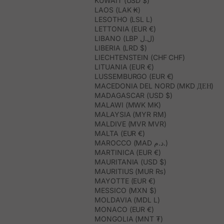
KUWAIT (USD $)
LAOS (LAK ₭)
LESOTHO (LSL L)
LETTONIA (EUR €)
LIBANO (LBP ل.ل)
LIBERIA (LRD $)
LIECHTENSTEIN (CHF CHF)
LITUANIA (EUR €)
LUSSEMBURGO (EUR €)
MACEDONIA DEL NORD (MKD ДЕН)
MADAGASCAR (USD $)
MALAWI (MWK MK)
MALAYSIA (MYR RM)
MALDIVE (MVR MVR)
MALTA (EUR €)
MAROCCO (MAD د.م.)
MARTINICA (EUR €)
MAURITANIA (USD $)
MAURITIUS (MUR ₨)
MAYOTTE (EUR €)
MESSICO (MXN $)
MOLDAVIA (MDL L)
MONACO (EUR €)
MONGOLIA (MNT ₮)