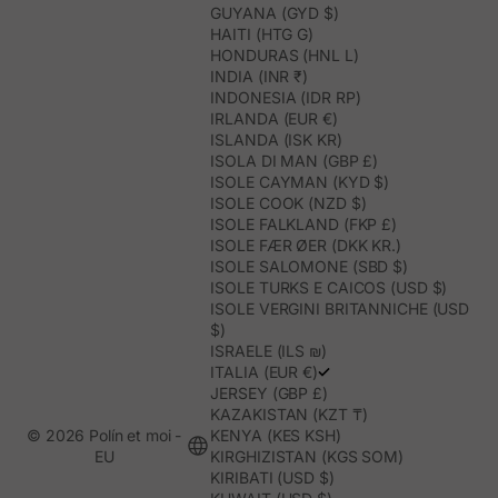
GUYANA (GYD $)
HAITI (HTG G)
HONDURAS (HNL L)
INDIA (INR ₹)
INDONESIA (IDR RP)
IRLANDA (EUR €)
ISLANDA (ISK KR)
ISOLA DI MAN (GBP £)
ISOLE CAYMAN (KYD $)
ISOLE COOK (NZD $)
ISOLE FALKLAND (FKP £)
ISOLE FÆR ØER (DKK KR.)
ISOLE SALOMONE (SBD $)
ISOLE TURKS E CAICOS (USD $)
ISOLE VERGINI BRITANNICHE (USD
$)
ISRAELE (ILS ₪)
ITALIA (EUR €)
JERSEY (GBP £)
KAZAKISTAN (KZT ₸)
© 2026 Polín et moi -
KENYA (KES KSH)
EU
KIRGHIZISTAN (KGS SOM)
KIRIBATI (USD $)