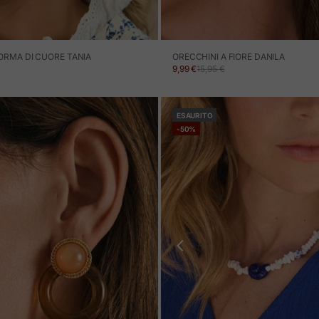
ORMA DI CUORE TANIA
ORECCHINI A FIORE DANILA
ERTA
NORMALE
PREZZO IN OFFERTA
PREZZO NORMALE
9,99 €
15,95 €
ESAURITO
-50%