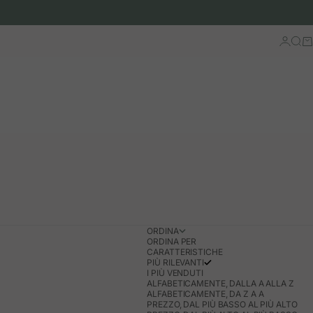
Accedi
Cerc
Ca
ORDINA
ORDINA PER
CARATTERISTICHE
PIÙ RILEVANTI
I PIÙ VENDUTI
ALFABETICAMENTE, DALLA A ALLA Z
ALFABETICAMENTE, DA Z A A
PREZZO, DAL PIÙ BASSO AL PIÙ ALTO