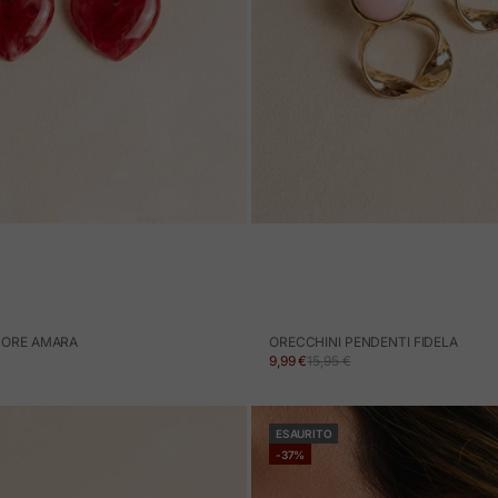
UORE AMARA
ORECCHINI PENDENTI FIDELA
ERTA
NORMALE
PREZZO IN OFFERTA
PREZZO NORMALE
9,99 €
15,95 €
ESAURITO
-37%