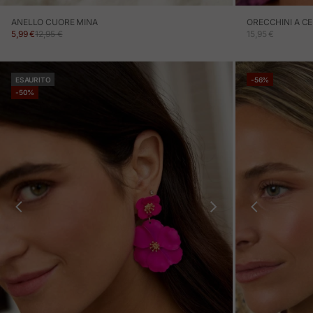
ANELLO CUORE MINA
ORECCHINI A CE
PREZZO IN OFFERTA
PREZZO NORMALE
PREZZO IN OFF
5,99 €
12,95 €
15,95 €
ESAURITO
-56%
-50%