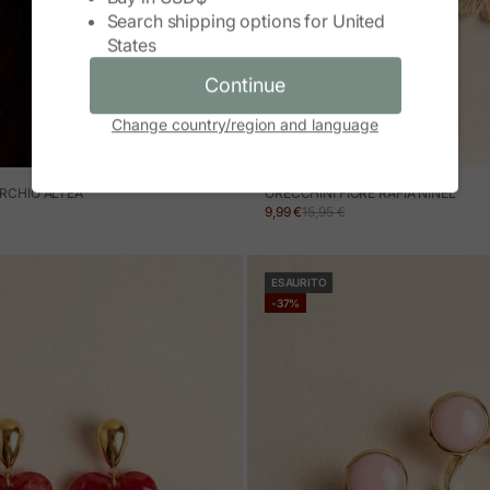
Search shipping options for
United
Continue
States
Cancel
Continue
Change country/region and language
ERCHIO ALTEA
ORECCHINI FIORE RAFIA NINEL
ERTA
NORMALE
PREZZO IN OFFERTA
PREZZO NORMALE
9,99 €
15,95 €
ESAURITO
-37%