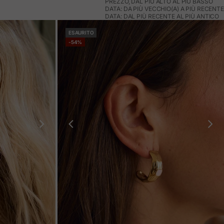
PREZZO, DAL PIÙ ALTO AL PIÙ BASSO
DATA: DA PIÙ VECCHIO(A) A PIÙ RECENTE
DATA: DAL PIÙ RECENTE AL PIÙ ANTICO
ESAURITO
-54%