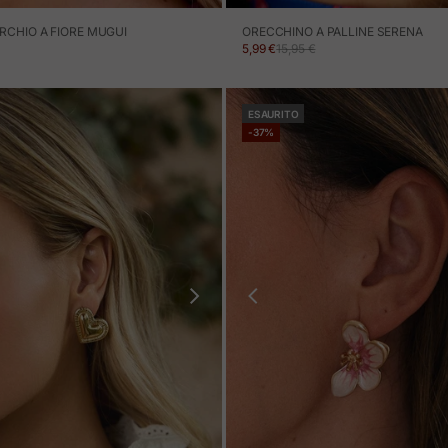
RCHIO A FIORE MUGUI
ORECCHINO A PALLINE SERENA
ERTA
PREZZO IN OFFERTA
PREZZO NORMALE
5,99 €
15,95 €
ESAURITO
-37%