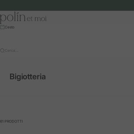
Vai al contenuto
Polín et moi - EU
Cesto
Cerca…
Bigiotteria
61 PRODOTTI