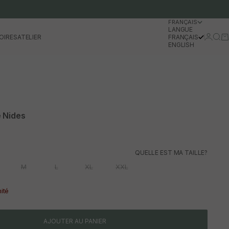
FRANÇAIS
LANGUE
Se conn
Rech
Pa
OIRES
ATELIER
FRANÇAIS
ENGLISH
 Nides
l
QUELLE EST MA TAILLE?
M
L
XL
XXL
nité
AJOUTER AU PANIER