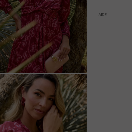
AIDE
M