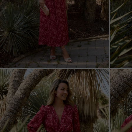
ZOOM
ZOO