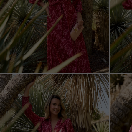
ZOOM
ZOO