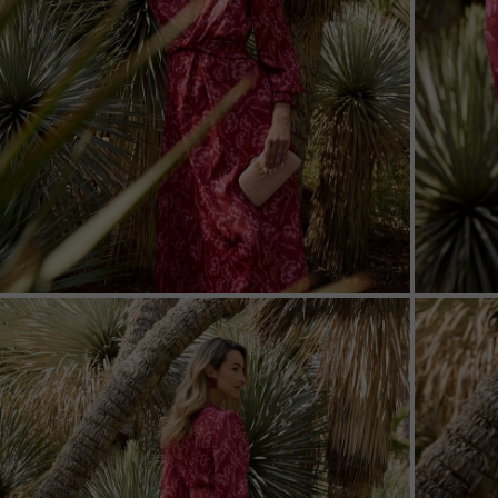
ZOOM
ZOO