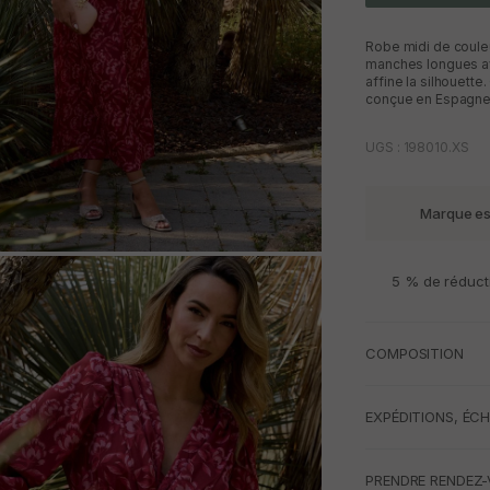
Robe midi de couleu
manches longues ave
affine la silhouette
conçue en Espagne. 
UGS : 198010.XS
Marque e
M
5 % de réduct
COMPOSITION
EXPÉDITIONS, ÉC
PRENDRE RENDEZ-