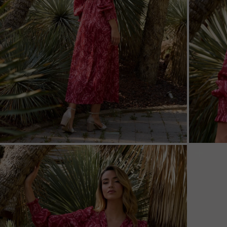
ZOOM
ZOO