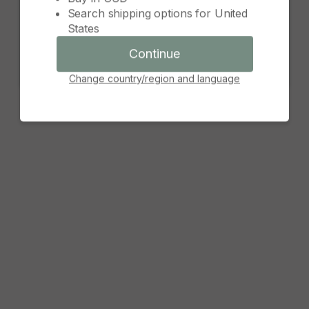
Search shipping options for
United
Continue
States
Cancel
Continue
Change country/region and language