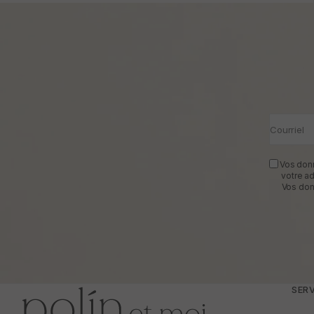
Courriel
Vos donn
votre a
Vos don
SERV