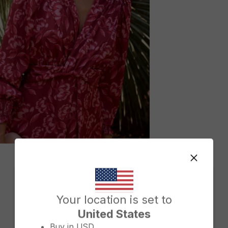
M
Change country/region
Your location is set to
United States
Buy in
USD