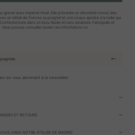
r grenat avec imprimé floral. Elle présente un décolleté croisé, des
c un détail de fronces au poignet et une coupe ajustée à la taille qui
. Confectionnée dans un tissu fluide et sans doublure. Fabriquée et
Vous pouvez consulter toutes les informations ici.
spagnole
Aller à l'artic
Aller à l'art
Aller à l'art
Aller à l'ar
ion en vous abonnant à la newsletter
HANGES ET RETOURS
VOUS DANS NOTRE ATELIER DE MADRID