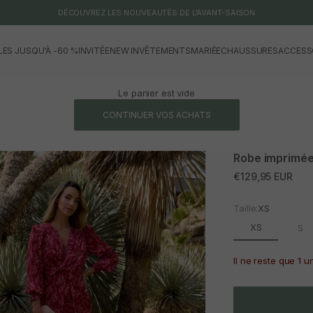
DÉCOUVREZ LES NOUVEAUTÉS DE L'AVANT-SAISON
LES JUSQU'À -60 %
INVITÉE
NEW IN
VÊTEMENTS
MARIÉE
CHAUSSURES
ACCESS
Le panier est vide
CONTINUER VOS ACHATS
Robe imprimée
Prix promotionne
€129,95 EUR
Taille:
XS
XS
S
Il ne reste que 1 u