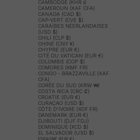
CAMBODGE (KHR ៛)
CAMEROUN (XAF CFA)
CANADA (CAD $)
CAP-VERT (CVE $)
CARAÏBES NÉERLANDAISES
(USD $)
CHILI (CLP $)
CHINE (CNY ¥)
CHYPRE (EUR €)
CITÉ DU VATICAN (EUR €)
COLOMBIE (COP $)
COMORES (KMF FR)
CONGO - BRAZZAVILLE (XAF
CFA)
CORÉE DU SUD (KRW ₩)
COSTA RICA (CRC ₡)
CROATIE (EUR €)
CURAÇAO (USD $)
CÔTE D'IVOIRE (XOF FR)
DANEMARK (EUR €)
DJIBOUTI (DJF FDJ)
DOMINIQUE (XCD $)
EL SALVADOR (USD $)
ESPAGNE (EUR €)