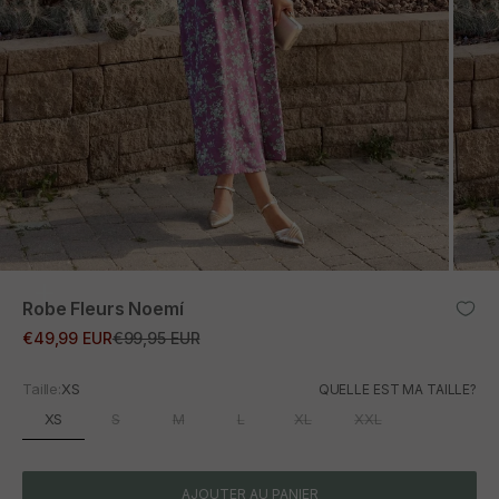
ZOOM
Robe Fleurs Noemí
Prix promotionnel
Prix normal
€49,99 EUR
€99,95 EUR
Taille:
XS
QUELLE EST MA TAILLE?
XS
S
M
L
XL
XXL
AJOUTER AU PANIER