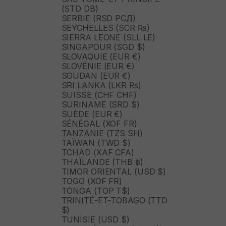
(STD DB)
SERBIE (RSD РСД)
SEYCHELLES (SCR ₨)
SIERRA LEONE (SLL LE)
SINGAPOUR (SGD $)
SLOVAQUIE (EUR €)
SLOVÉNIE (EUR €)
SOUDAN (EUR €)
SRI LANKA (LKR ₨)
SUISSE (CHF CHF)
SURINAME (SRD $)
SUÈDE (EUR €)
SÉNÉGAL (XOF FR)
TANZANIE (TZS SH)
TAÏWAN (TWD $)
TCHAD (XAF CFA)
THAÏLANDE (THB ฿)
TIMOR ORIENTAL (USD $)
TOGO (XOF FR)
TONGA (TOP T$)
TRINITÉ-ET-TOBAGO (TTD
$)
TUNISIE (USD $)