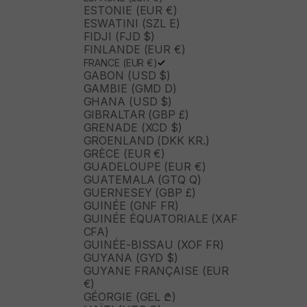
ESTONIE (EUR €)
ESWATINI (SZL E)
FIDJI (FJD $)
FINLANDE (EUR €)
FRANCE (EUR €)
GABON (USD $)
GAMBIE (GMD D)
GHANA (USD $)
GIBRALTAR (GBP £)
GRENADE (XCD $)
GROENLAND (DKK KR.)
GRÈCE (EUR €)
GUADELOUPE (EUR €)
GUATEMALA (GTQ Q)
GUERNESEY (GBP £)
GUINÉE (GNF FR)
GUINÉE ÉQUATORIALE (XAF
CFA)
GUINÉE-BISSAU (XOF FR)
GUYANA (GYD $)
GUYANE FRANÇAISE (EUR
€)
GÉORGIE (GEL ₾)