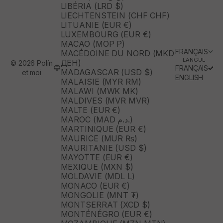
LIBÉRIA (LRD $)
LIECHTENSTEIN (CHF CHF)
LITUANIE (EUR €)
LUXEMBOURG (EUR €)
MACAO (MOP P)
FRANÇAIS
MACÉDOINE DU NORD (MKD
LANGUE
ДЕН)
© 2026 Polín
FRANÇAIS
MADAGASCAR (USD $)
et moi
ENGLISH
MALAISIE (MYR RM)
MALAWI (MWK MK)
MALDIVES (MVR MVR)
MALTE (EUR €)
MAROC (MAD د.م.)
MARTINIQUE (EUR €)
MAURICE (MUR ₨)
MAURITANIE (USD $)
MAYOTTE (EUR €)
MEXIQUE (MXN $)
MOLDAVIE (MDL L)
MONACO (EUR €)
MONGOLIE (MNT ₮)
MONTSERRAT (XCD $)
MONTÉNÉGRO (EUR €)