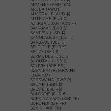
ARMÉNIE (AMD ԴՐ.)
ARUBA (AWG Ƒ)
AUSTRALIE (AUD $)
AUTRICHE (EUR €)
AZERBAÏDJAN (AZN ₼)
BAHAMAS (BSD $)
BAHREÏN (USD $)
BANGLADESH (BDT ৳)
BARBADE (BBD $)
BELGIQUE (EUR €)
BELIZE (BZD $)
BERMUDES (USD $)
BHOUTAN (USD $)
BOLIVIE (BOB BS.)
BOSNIE-HERZÉGOVINE
(BAM КМ)
BOTSWANA (BWP P)
BRUNEI (BND $)
BRÉSIL (BRL R$)
BULGARIE (EUR €)
BURKINA FASO (XOF FR)
BURUNDI (BIF FR)
BÉNIN (XOF FR)