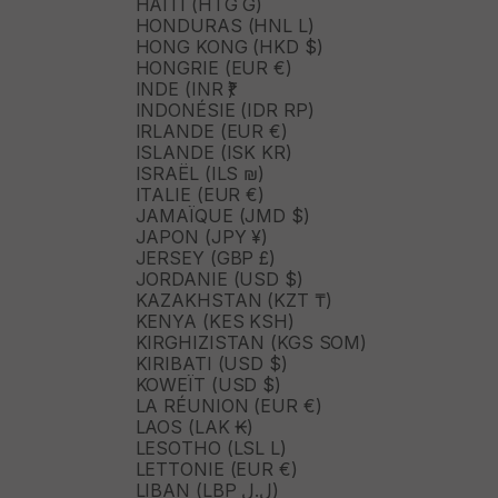
HAÏTI (HTG G)
HONDURAS (HNL L)
HONG KONG (HKD $)
HONGRIE (EUR €)
INDE (INR ₹)
INDONÉSIE (IDR RP)
IRLANDE (EUR €)
ISLANDE (ISK KR)
ISRAËL (ILS ₪)
ITALIE (EUR €)
JAMAÏQUE (JMD $)
JAPON (JPY ¥)
JERSEY (GBP £)
JORDANIE (USD $)
KAZAKHSTAN (KZT ₸)
KENYA (KES KSH)
KIRGHIZISTAN (KGS SOM)
KIRIBATI (USD $)
KOWEÏT (USD $)
LA RÉUNION (EUR €)
LAOS (LAK ₭)
LESOTHO (LSL L)
LETTONIE (EUR €)
LIBAN (LBP ل.ل)