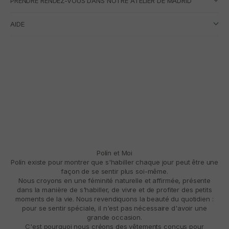
PRENDRE RENDEZ-VOUS DANS NOTRE ATELIER DE MADRID
AIDE
Polín et Moi
Polín existe pour montrer que s'habiller chaque jour peut être une
façon de se sentir plus soi-même.
Nous croyons en une féminité naturelle et affirmée, présente
dans la manière de s'habiller, de vivre et de profiter des petits
moments de la vie. Nous revendiquons la beauté du quotidien :
pour se sentir spéciale, il n'est pas nécessaire d'avoir une
grande occasion.
C'est pourquoi nous créons des vêtements conçus pour