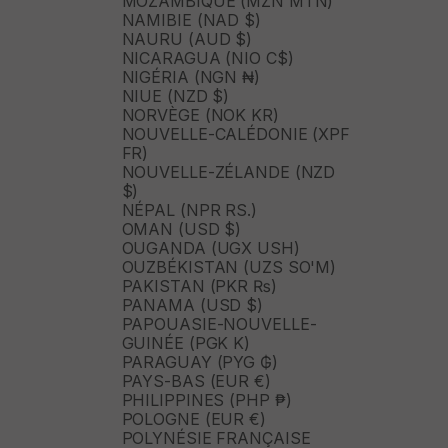
MOZAMBIQUE (MZN MTN)
NAMIBIE (NAD $)
NAURU (AUD $)
NICARAGUA (NIO C$)
NIGÉRIA (NGN ₦)
NIUE (NZD $)
NORVÈGE (NOK KR)
NOUVELLE-CALÉDONIE (XPF
FR)
NOUVELLE-ZÉLANDE (NZD
$)
NÉPAL (NPR RS.)
OMAN (USD $)
OUGANDA (UGX USH)
OUZBÉKISTAN (UZS SO'M)
PAKISTAN (PKR ₨)
PANAMA (USD $)
PAPOUASIE-NOUVELLE-
GUINÉE (PGK K)
PARAGUAY (PYG ₲)
PAYS-BAS (EUR €)
PHILIPPINES (PHP ₱)
POLOGNE (EUR €)
POLYNÉSIE FRANÇAISE