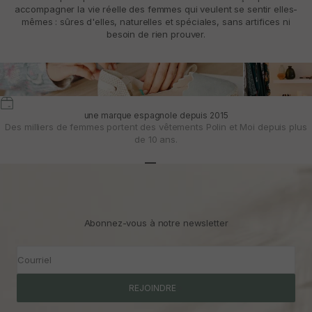
accompagner la vie réelle des femmes qui veulent se sentir elles-
mêmes : sûres d'elles, naturelles et spéciales, sans artifices ni
besoin de rien prouver.
une marque espagnole depuis 2015
Des milliers de femmes portent des vêtements Polin et Moi depuis plus
de 10 ans.
Aller à l'article 1
Aller à l'article 2
Aller à l'article 3
Abonnez-vous à notre newsletter
Courriel
REJOINDRE