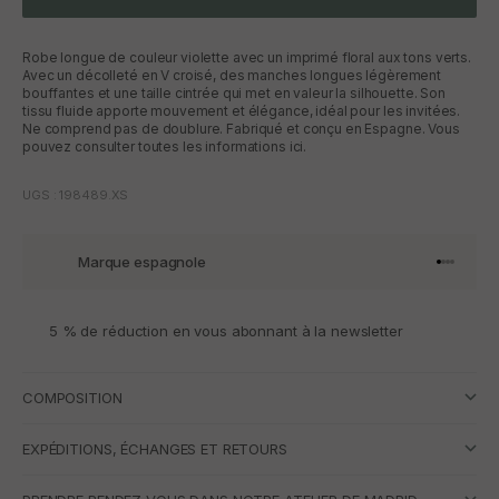
Robe longue de couleur violette avec un imprimé floral aux tons verts.
Avec un décolleté en V croisé, des manches longues légèrement
bouffantes et une taille cintrée qui met en valeur la silhouette. Son
tissu fluide apporte mouvement et élégance, idéal pour les invitées.
Ne comprend pas de doublure. Fabriqué et conçu en Espagne. Vous
pouvez consulter toutes les informations ici.
UGS : 198489.XS
Marque espagnole
Aller à l'
Aller à l
Aller à l
Aller à 
5 % de réduction en vous abonnant à la newsletter
COMPOSITION
EXPÉDITIONS, ÉCHANGES ET RETOURS