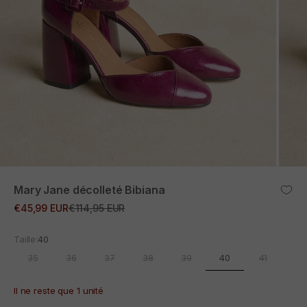
ZOOM
Mary Jane décolleté Bibiana
Prix promotionnel
Prix normal
€45,99 EUR
€114,95 EUR
Taille:
40
40
35
36
37
38
39
41
Il ne reste que 1 unité