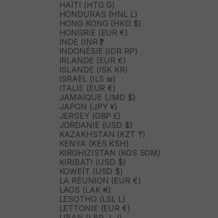
HAÏTI (HTG G)
HONDURAS (HNL L)
HONG KONG (HKD $)
HONGRIE (EUR €)
INDE (INR ₹)
INDONÉSIE (IDR RP)
IRLANDE (EUR €)
ISLANDE (ISK KR)
ISRAËL (ILS ₪)
ITALIE (EUR €)
JAMAÏQUE (JMD $)
JAPON (JPY ¥)
JERSEY (GBP £)
JORDANIE (USD $)
KAZAKHSTAN (KZT ₸)
KENYA (KES KSH)
KIRGHIZISTAN (KGS SOM)
KIRIBATI (USD $)
KOWEÏT (USD $)
LA RÉUNION (EUR €)
LAOS (LAK ₭)
LESOTHO (LSL L)
LETTONIE (EUR €)
LIBAN (LBP ل.ل)