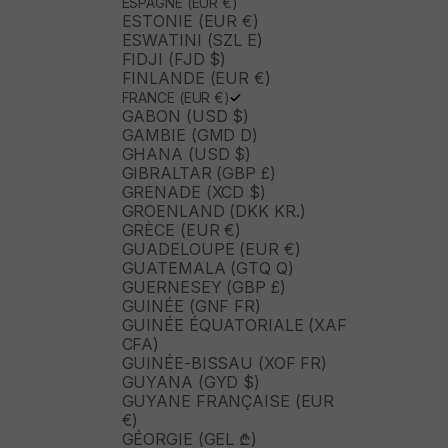
ESPAGNE (EUR €)
ESTONIE (EUR €)
ESWATINI (SZL E)
FIDJI (FJD $)
FINLANDE (EUR €)
FRANCE (EUR €)
GABON (USD $)
GAMBIE (GMD D)
GHANA (USD $)
GIBRALTAR (GBP £)
GRENADE (XCD $)
GROENLAND (DKK KR.)
GRÈCE (EUR €)
GUADELOUPE (EUR €)
GUATEMALA (GTQ Q)
GUERNESEY (GBP £)
GUINÉE (GNF FR)
GUINÉE ÉQUATORIALE (XAF
CFA)
GUINÉE-BISSAU (XOF FR)
GUYANA (GYD $)
GUYANE FRANÇAISE (EUR
€)
GÉORGIE (GEL ₾)