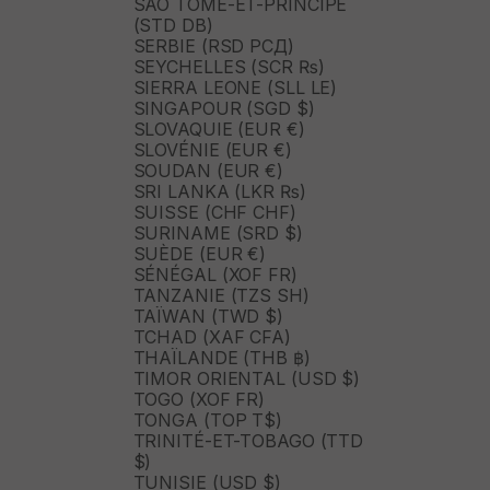
SAO TOMÉ-ET-PRINCIPE
(STD DB)
SERBIE (RSD РСД)
SEYCHELLES (SCR ₨)
SIERRA LEONE (SLL LE)
SINGAPOUR (SGD $)
SLOVAQUIE (EUR €)
SLOVÉNIE (EUR €)
SOUDAN (EUR €)
SRI LANKA (LKR ₨)
SUISSE (CHF CHF)
SURINAME (SRD $)
SUÈDE (EUR €)
SÉNÉGAL (XOF FR)
TANZANIE (TZS SH)
TAÏWAN (TWD $)
TCHAD (XAF CFA)
THAÏLANDE (THB ฿)
TIMOR ORIENTAL (USD $)
TOGO (XOF FR)
TONGA (TOP T$)
TRINITÉ-ET-TOBAGO (TTD
$)
TUNISIE (USD $)