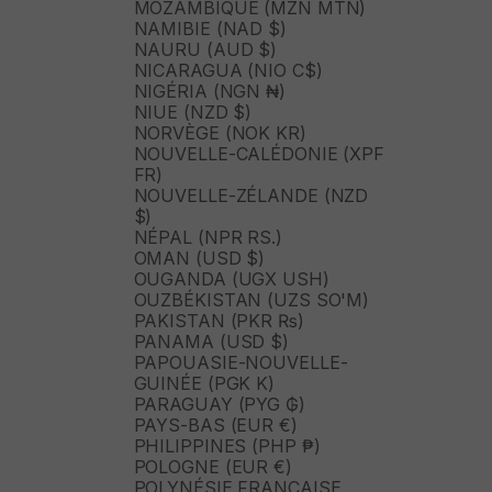
MOZAMBIQUE (MZN MTN)
NAMIBIE (NAD $)
NAURU (AUD $)
NICARAGUA (NIO C$)
NIGÉRIA (NGN ₦)
NIUE (NZD $)
NORVÈGE (NOK KR)
NOUVELLE-CALÉDONIE (XPF
FR)
NOUVELLE-ZÉLANDE (NZD
$)
NÉPAL (NPR RS.)
OMAN (USD $)
OUGANDA (UGX USH)
OUZBÉKISTAN (UZS SO'M)
PAKISTAN (PKR ₨)
PANAMA (USD $)
PAPOUASIE-NOUVELLE-
GUINÉE (PGK K)
PARAGUAY (PYG ₲)
PAYS-BAS (EUR €)
PHILIPPINES (PHP ₱)
POLOGNE (EUR €)
POLYNÉSIE FRANÇAISE