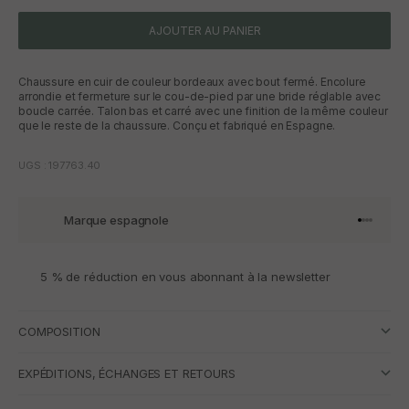
AJOUTER AU PANIER
Chaussure en cuir de couleur bordeaux avec bout fermé. Encolure
arrondie et fermeture sur le cou-de-pied par une bride réglable avec
boucle carrée. Talon bas et carré avec une finition de la même couleur
que le reste de la chaussure. Conçu et fabriqué en Espagne.
UGS : 197763.40
Marque espagnole
Aller à l'
Aller à l
Aller à l
Aller à 
5 % de réduction en vous abonnant à la newsletter
COMPOSITION
EXPÉDITIONS, ÉCHANGES ET RETOURS