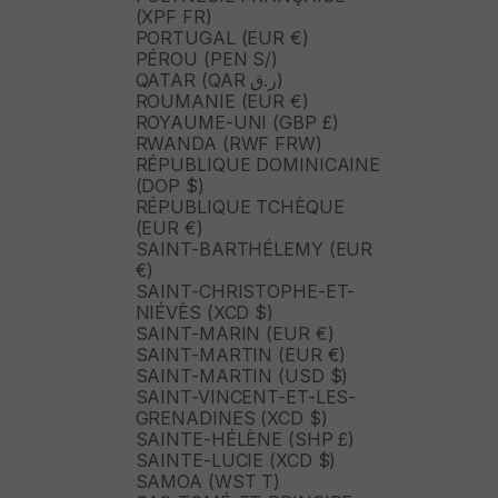
(XPF FR)
PORTUGAL (EUR €)
PÉROU (PEN S/)
QATAR (QAR ر.ق)
ROUMANIE (EUR €)
ROYAUME-UNI (GBP £)
RWANDA (RWF FRW)
RÉPUBLIQUE DOMINICAINE
(DOP $)
RÉPUBLIQUE TCHÈQUE
(EUR €)
SAINT-BARTHÉLEMY (EUR
€)
SAINT-CHRISTOPHE-ET-
NIÉVÈS (XCD $)
SAINT-MARIN (EUR €)
SAINT-MARTIN (EUR €)
SAINT-MARTIN (USD $)
SAINT-VINCENT-ET-LES-
GRENADINES (XCD $)
SAINTE-HÉLÈNE (SHP £)
SAINTE-LUCIE (XCD $)
SAMOA (WST T)