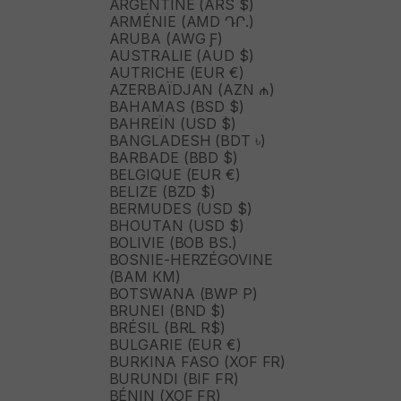
ARGENTINE (ARS $)
ARMÉNIE (AMD ԴՐ.)
ARUBA (AWG Ƒ)
AUSTRALIE (AUD $)
AUTRICHE (EUR €)
AZERBAÏDJAN (AZN ₼)
BAHAMAS (BSD $)
BAHREÏN (USD $)
BANGLADESH (BDT ৳)
BARBADE (BBD $)
BELGIQUE (EUR €)
BELIZE (BZD $)
BERMUDES (USD $)
BHOUTAN (USD $)
BOLIVIE (BOB BS.)
BOSNIE-HERZÉGOVINE
(BAM КМ)
BOTSWANA (BWP P)
BRUNEI (BND $)
BRÉSIL (BRL R$)
BULGARIE (EUR €)
BURKINA FASO (XOF FR)
BURUNDI (BIF FR)
BÉNIN (XOF FR)