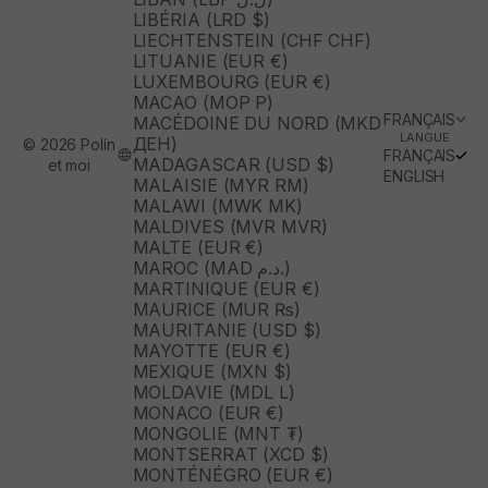
LIBÉRIA (LRD $)
LIECHTENSTEIN (CHF CHF)
LITUANIE (EUR €)
LUXEMBOURG (EUR €)
MACAO (MOP P)
FRANÇAIS
MACÉDOINE DU NORD (MKD
LANGUE
ДЕН)
© 2026 Polín
FRANÇAIS
MADAGASCAR (USD $)
et moi
ENGLISH
MALAISIE (MYR RM)
MALAWI (MWK MK)
MALDIVES (MVR MVR)
MALTE (EUR €)
MAROC (MAD د.م.)
MARTINIQUE (EUR €)
MAURICE (MUR ₨)
MAURITANIE (USD $)
MAYOTTE (EUR €)
MEXIQUE (MXN $)
MOLDAVIE (MDL L)
MONACO (EUR €)
MONGOLIE (MNT ₮)
MONTSERRAT (XCD $)
MONTÉNÉGRO (EUR €)