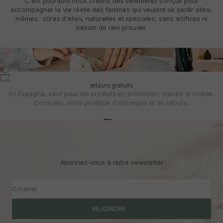
C'est pourquoi nous créons des vêtements conçus pour
accompagner la vie réelle des femmes qui veulent se sentir elles-
mêmes : sûres d'elles, naturelles et spéciales, sans artifices ni
besoin de rien prouver.
retours gratuits
En Espagne, sauf pour les produits en promotion, mariée et invitée.
Consultez notre
politique d'échanges et de retours.
Aller à l'article 1
Aller à l'article 2
Aller à l'article 3
Abonnez-vous à notre newsletter
Courriel
REJOINDRE