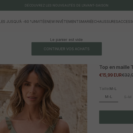
DÉCOUVREZ LES NOUVEAUTÉS DE L'AVANT-SAISON
LES JUSQU'À -60 %
INVITÉE
NEW IN
VÊTEMENTS
MARIÉE
CHAUSSURES
ACCESS
Le panier est vide
CONTINUER VOS ACHATS
Top en maille 
Prix promotionne
Prix 
€15,99 EUR
€32,
Taille:
M-L
M-L
S-M