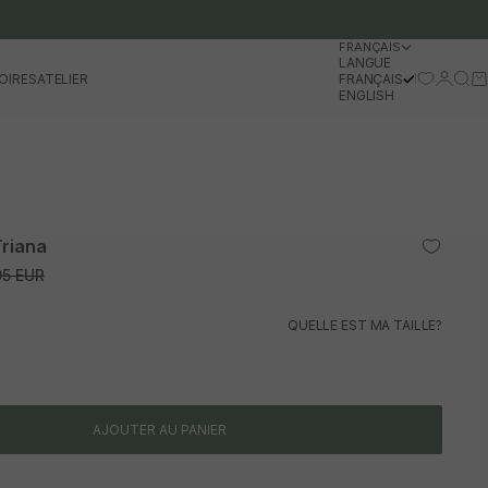
FRANÇAIS
LANGUE
Se conn
Rech
Pa
OIRES
ATELIER
FRANÇAIS
ENGLISH
Triana
l
normal
95 EUR
QUELLE EST MA TAILLE?
AJOUTER AU PANIER