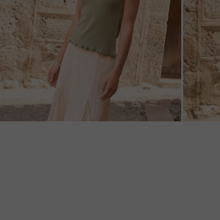
ZOOM
ZOO