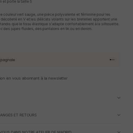
et porte la taille S
de couleur vert sauge, une pièce polyvalente et féminine pour les
décolleté en V et les délicats volants sur les bretelles apportent une
tandis que le tissu élastique s'adapte confortablement à la silhouette.
ec des jupes fluides, des pantalons en lin ou en denim.
spagnole
Aller à l'artic
Aller à l'art
Aller à l'art
Aller à l'ar
ion en vous abonnant à la newsletter
HANGES ET RETOURS
VOUS DANS NOTRE ATELIER DE MADRID