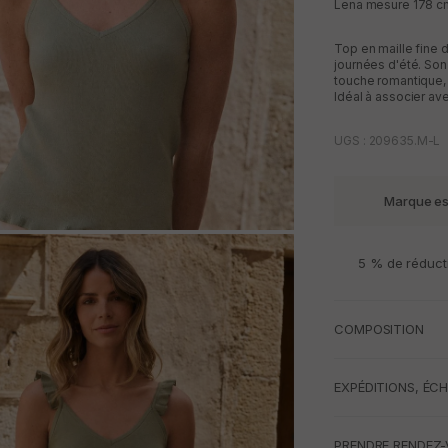
Lena mesure 178 cm 
Top en maille fine 
journées d'été. Son 
touche romantique, 
Idéal à associer av
UGS : 209635.M-L
Marque e
M
5 % de réduct
COMPOSITION
EXPÉDITIONS, ÉC
PRENDRE RENDEZ-