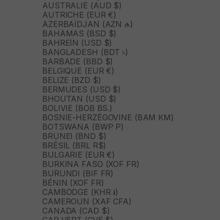
AUSTRALIE (AUD $)
AUTRICHE (EUR €)
AZERBAÏDJAN (AZN ₼)
BAHAMAS (BSD $)
BAHREÏN (USD $)
BANGLADESH (BDT ৳)
BARBADE (BBD $)
BELGIQUE (EUR €)
BELIZE (BZD $)
BERMUDES (USD $)
BHOUTAN (USD $)
BOLIVIE (BOB BS.)
BOSNIE-HERZÉGOVINE (BAM КМ)
BOTSWANA (BWP P)
BRUNEI (BND $)
BRÉSIL (BRL R$)
BULGARIE (EUR €)
BURKINA FASO (XOF FR)
BURUNDI (BIF FR)
BÉNIN (XOF FR)
CAMBODGE (KHR ៛)
CAMEROUN (XAF CFA)
CANADA (CAD $)
CAP-VERT (CVE $)