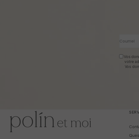
Courriel
Vos donn
votre a
Vos don
SERV
Cont
Ques