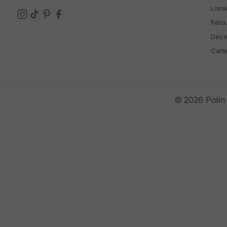
Livra
Reto
Déco
Cart
© 2026 Polín 