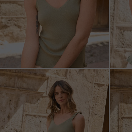
ZOOM
ZOO