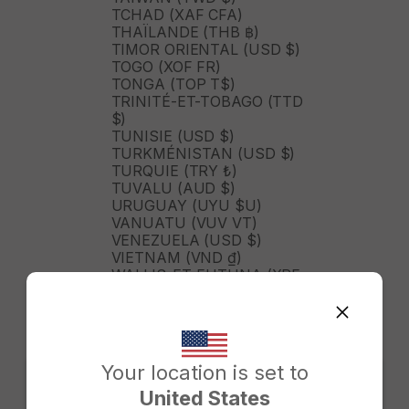
TCHAD (XAF CFA)
THAÏLANDE (THB ฿)
TIMOR ORIENTAL (USD $)
TOGO (XOF FR)
TONGA (TOP T$)
TRINITÉ-ET-TOBAGO (TTD
$)
TUNISIE (USD $)
TURKMÉNISTAN (USD $)
TURQUIE (TRY ₺)
TUVALU (AUD $)
URUGUAY (UYU $U)
VANUATU (VUV VT)
VENEZUELA (USD $)
VIETNAM (VND ₫)
WALLIS-ET-FUTUNA (XPF
FR)
ZAMBIE (ZMW K)
ZIMBABWE (USD $)
ÉGYPTE (EGP ج.م)
ÉMIRATS ARABES UNIS
Your location is set to
(AED د.إ)
United States
ÉQUATEUR (USD $)