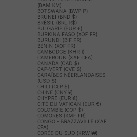
(BAM КМ)
BOTSWANA (BWP P)
BRUNEI (BND $)
BRÉSIL (BRL R$)
BULGARIE (EUR €)
BURKINA FASO (XOF FR)
BURUNDI (BIF FR)
BÉNIN (XOF FR)
CAMBODGE (KHR ៛)
CAMEROUN (XAF CFA)
CANADA (CAD $)
CAP-VERT (CVE $)
CARAÏBES NÉERLANDAISES
(USD $)
CHILI (CLP $)
CHINE (CNY ¥)
CHYPRE (EUR €)
CITÉ DU VATICAN (EUR €)
COLOMBIE (COP $)
COMORES (KMF FR)
CONGO - BRAZZAVILLE (XAF
CFA)
CORÉE DU SUD (KRW ₩)