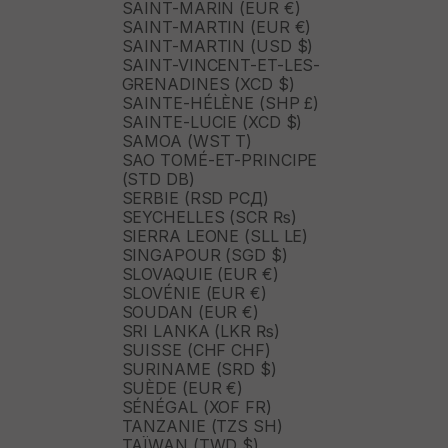
SAINT-MARIN (EUR €)
SAINT-MARTIN (EUR €)
SAINT-MARTIN (USD $)
SAINT-VINCENT-ET-LES-
GRENADINES (XCD $)
SAINTE-HÉLÈNE (SHP £)
SAINTE-LUCIE (XCD $)
SAMOA (WST T)
SAO TOMÉ-ET-PRINCIPE
(STD DB)
SERBIE (RSD РСД)
SEYCHELLES (SCR ₨)
SIERRA LEONE (SLL LE)
SINGAPOUR (SGD $)
SLOVAQUIE (EUR €)
SLOVÉNIE (EUR €)
SOUDAN (EUR €)
SRI LANKA (LKR ₨)
SUISSE (CHF CHF)
SURINAME (SRD $)
SUÈDE (EUR €)
SÉNÉGAL (XOF FR)
TANZANIE (TZS SH)
TAÏWAN (TWD $)