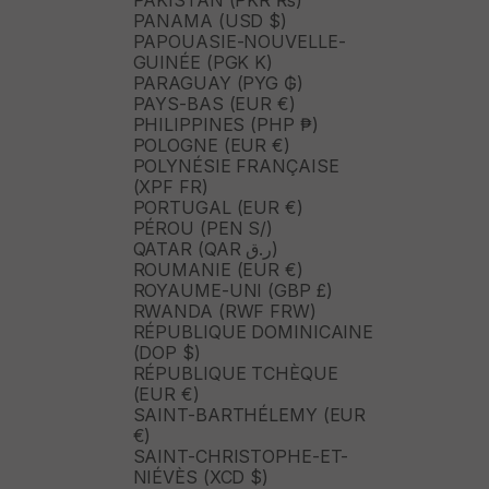
PAKISTAN (PKR ₨)
PANAMA (USD $)
PAPOUASIE-NOUVELLE-
GUINÉE (PGK K)
PARAGUAY (PYG ₲)
PAYS-BAS (EUR €)
PHILIPPINES (PHP ₱)
POLOGNE (EUR €)
POLYNÉSIE FRANÇAISE
(XPF FR)
PORTUGAL (EUR €)
PÉROU (PEN S/)
QATAR (QAR ر.ق)
ROUMANIE (EUR €)
ROYAUME-UNI (GBP £)
RWANDA (RWF FRW)
RÉPUBLIQUE DOMINICAINE
(DOP $)
RÉPUBLIQUE TCHÈQUE
(EUR €)
SAINT-BARTHÉLEMY (EUR
€)
SAINT-CHRISTOPHE-ET-
NIÉVÈS (XCD $)