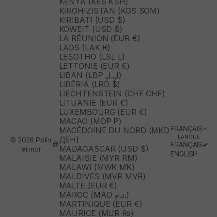
KENYA (KES KSH)
KIRGHIZISTAN (KGS SOM)
KIRIBATI (USD $)
KOWEÏT (USD $)
LA RÉUNION (EUR €)
LAOS (LAK ₭)
LESOTHO (LSL L)
LETTONIE (EUR €)
LIBAN (LBP ل.ل)
LIBÉRIA (LRD $)
LIECHTENSTEIN (CHF CHF)
LITUANIE (EUR €)
LUXEMBOURG (EUR €)
MACAO (MOP P)
FRANÇAIS
MACÉDOINE DU NORD (MKD
LANGUE
ДЕН)
© 2026 Polín
FRANÇAIS
MADAGASCAR (USD $)
et moi
ENGLISH
MALAISIE (MYR RM)
MALAWI (MWK MK)
MALDIVES (MVR MVR)
MALTE (EUR €)
MAROC (MAD د.م.)
MARTINIQUE (EUR €)
MAURICE (MUR ₨)