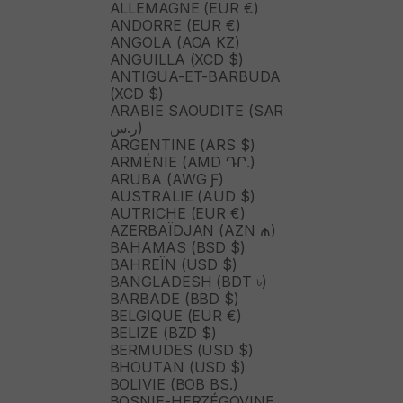
ALLEMAGNE (EUR €)
ANDORRE (EUR €)
ANGOLA (AOA KZ)
ANGUILLA (XCD $)
ANTIGUA-ET-BARBUDA
(XCD $)
ARABIE SAOUDITE (SAR
ر.س)
ARGENTINE (ARS $)
ARMÉNIE (AMD ԴՐ.)
ARUBA (AWG Ƒ)
AUSTRALIE (AUD $)
AUTRICHE (EUR €)
AZERBAÏDJAN (AZN ₼)
BAHAMAS (BSD $)
BAHREÏN (USD $)
BANGLADESH (BDT ৳)
BARBADE (BBD $)
BELGIQUE (EUR €)
BELIZE (BZD $)
BERMUDES (USD $)
BHOUTAN (USD $)
BOLIVIE (BOB BS.)
BOSNIE-HERZÉGOVINE