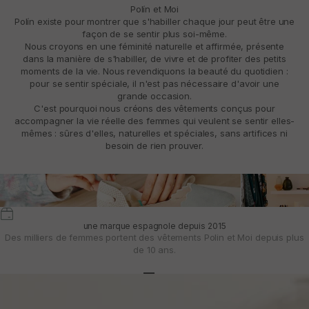
Polín et Moi
Polín existe pour montrer que s'habiller chaque jour peut être une
façon de se sentir plus soi-même.
Nous croyons en une féminité naturelle et affirmée, présente
dans la manière de s'habiller, de vivre et de profiter des petits
moments de la vie. Nous revendiquons la beauté du quotidien :
pour se sentir spéciale, il n'est pas nécessaire d'avoir une
grande occasion.
C'est pourquoi nous créons des vêtements conçus pour
accompagner la vie réelle des femmes qui veulent se sentir elles-
mêmes : sûres d'elles, naturelles et spéciales, sans artifices ni
besoin de rien prouver.
une marque espagnole depuis 2015
Des milliers de femmes portent des vêtements Polin et Moi depuis plus
de 10 ans.
Aller à l'article 1
Aller à l'article 2
Aller à l'article 3