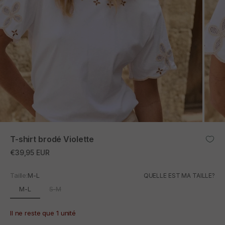
ZOOM
T-shirt brodé Violette
Prix promotionnel
€39,95 EUR
Taille:
M-L
QUELLE EST MA TAILLE?
M-L
S-M
Il ne reste que 1 unité