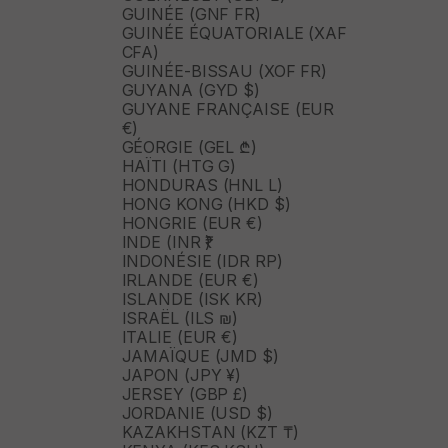
GUINÉE (GNF FR)
GUINÉE ÉQUATORIALE (XAF
CFA)
GUINÉE-BISSAU (XOF FR)
GUYANA (GYD $)
GUYANE FRANÇAISE (EUR
€)
GÉORGIE (GEL ₾)
HAÏTI (HTG G)
HONDURAS (HNL L)
HONG KONG (HKD $)
HONGRIE (EUR €)
INDE (INR ₹)
INDONÉSIE (IDR RP)
IRLANDE (EUR €)
ISLANDE (ISK KR)
ISRAËL (ILS ₪)
ITALIE (EUR €)
JAMAÏQUE (JMD $)
JAPON (JPY ¥)
JERSEY (GBP £)
JORDANIE (USD $)
KAZAKHSTAN (KZT ₸)