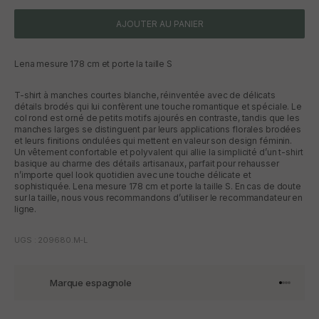
AJOUTER AU PANIER
Lena mesure 178 cm et porte la taille S
T-shirt à manches courtes blanche, réinventée avec de délicats
détails brodés qui lui confèrent une touche romantique et spéciale. Le
col rond est orné de petits motifs ajourés en contraste, tandis que les
manches larges se distinguent par leurs applications florales brodées
et leurs finitions ondulées qui mettent en valeur son design féminin.
Un vêtement confortable et polyvalent qui allie la simplicité d’un t-shirt
basique au charme des détails artisanaux, parfait pour rehausser
n’importe quel look quotidien avec une touche délicate et
sophistiquée. Lena mesure 178 cm et porte la taille S. En cas de doute
sur la taille, nous vous recommandons d’utiliser le recommandateur en
ligne.
UGS : 209680.M-L
Marque espagnole
Aller à l'
Aller à l
Aller à l
Aller à 