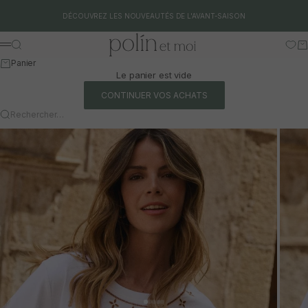
Aller au contenu
DÉCOUVREZ LES NOUVEAUTÉS DE L'AVANT-SAISON
Polín et moi
Rechercher
Pa
Menu
Panier
Le panier est vide
CONTINUER VOS ACHATS
Rechercher…
Aller à l'article 1
Aller à l'article 2
Aller à l'article 3
Aller à l'article 4
Aller à l'article 5