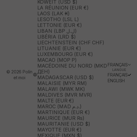
KOWEÏT (USD $)
LA RÉUNION (EUR €)
LAOS (LAK ₭)
LESOTHO (LSL L)
LETTONIE (EUR €)
LIBAN (LBP ل.ل)
LIBÉRIA (LRD $)
LIECHTENSTEIN (CHF CHF)
LITUANIE (EUR €)
LUXEMBOURG (EUR €)
MACAO (MOP P)
FRANÇAIS
MACÉDOINE DU NORD (MKD
LANGUE
ДЕН)
© 2026 Polín
FRANÇAIS
MADAGASCAR (USD $)
et moi
ENGLISH
MALAISIE (MYR RM)
MALAWI (MWK MK)
MALDIVES (MVR MVR)
MALTE (EUR €)
MAROC (MAD د.م.)
MARTINIQUE (EUR €)
MAURICE (MUR ₨)
MAURITANIE (USD $)
MAYOTTE (EUR €)
MEXIQUE (MXN $)