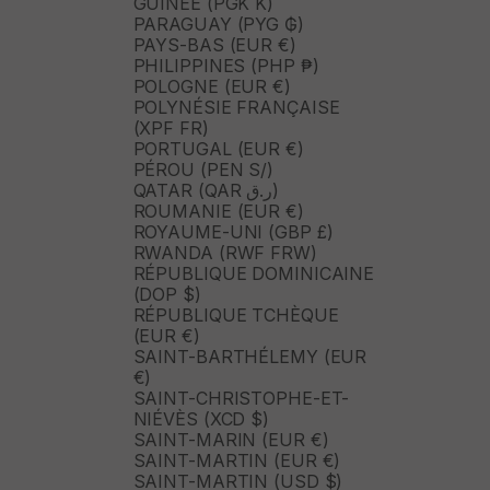
GUINÉE (PGK K)
PARAGUAY (PYG ₲)
PAYS-BAS (EUR €)
PHILIPPINES (PHP ₱)
POLOGNE (EUR €)
POLYNÉSIE FRANÇAISE
(XPF FR)
PORTUGAL (EUR €)
PÉROU (PEN S/)
QATAR (QAR ر.ق)
ROUMANIE (EUR €)
ROYAUME-UNI (GBP £)
RWANDA (RWF FRW)
RÉPUBLIQUE DOMINICAINE
(DOP $)
RÉPUBLIQUE TCHÈQUE
(EUR €)
SAINT-BARTHÉLEMY (EUR
€)
SAINT-CHRISTOPHE-ET-
NIÉVÈS (XCD $)
SAINT-MARIN (EUR €)
SAINT-MARTIN (EUR €)
SAINT-MARTIN (USD $)