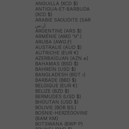
ANGUILLA (XCD $)
ANTIGUA-ET-BARBUDA
(XCD $)
ARABIE SAOUDITE (SAR
ر.س)
ARGENTINE (ARS $)
ARMÉNIE (AMD ԴՐ.)
ARUBA (AWG Ƒ)
AUSTRALIE (AUD $)
AUTRICHE (EUR €)
AZERBAÏDJAN (AZN ₼)
BAHAMAS (BSD $)
BAHREÏN (USD $)
BANGLADESH (BDT ৳)
BARBADE (BBD $)
BELGIQUE (EUR €)
BELIZE (BZD $)
BERMUDES (USD $)
BHOUTAN (USD $)
BOLIVIE (BOB BS.)
BOSNIE-HERZÉGOVINE
(BAM КМ)
BOTSWANA (BWP P)