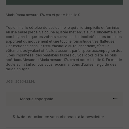
Maria Rama mesure 174 cm et porte la taille S
Top en maille côtelée de couleur noire qui allie simplicité et féminité
en une seule pièce. Sa coupe ajustée met en valeur la silhouette avec
confort, tandis que les volants au niveau du décolleté et des bretelles
apportent du mouvement et une touche romantique très flatteuse.
Confectionné dans un tissu élastique au toucher doux, c’est un
vêtement polyvalent et facile à assortir, parfait pour accompagner des
jupes imprimées, des pantalons fluides ou vos looks d’été les plus
spéciaux. Mesures : María mesure 174 cm et porte la taille S. En cas de
doute sur la taille, nous vous recommandons d’utiliser le guide des
tailles en ligne.
UGS : 208342.M-L
Marque espagnole
Aller à l'
Aller à l
Aller à l
Aller à 
5 % de réduction en vous abonnant à la newsletter