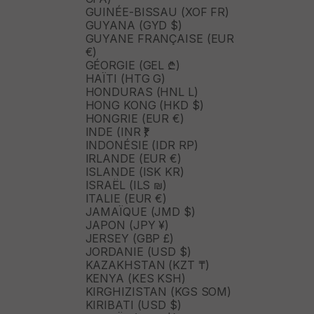
GUINÉE-BISSAU (XOF FR)
GUYANA (GYD $)
GUYANE FRANÇAISE (EUR
€)
GÉORGIE (GEL ₾)
HAÏTI (HTG G)
HONDURAS (HNL L)
HONG KONG (HKD $)
HONGRIE (EUR €)
INDE (INR ₹)
INDONÉSIE (IDR RP)
IRLANDE (EUR €)
ISLANDE (ISK KR)
ISRAËL (ILS ₪)
ITALIE (EUR €)
JAMAÏQUE (JMD $)
JAPON (JPY ¥)
JERSEY (GBP £)
JORDANIE (USD $)
KAZAKHSTAN (KZT ₸)
KENYA (KES KSH)
KIRGHIZISTAN (KGS SOM)
KIRIBATI (USD $)