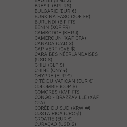
BRUNEI (BND $)
BRÉSIL (BRL R$)
BULGARIE (EUR €)
BURKINA FASO (XOF FR)
BURUNDI (BIF FR)
BÉNIN (XOF FR)
CAMBODGE (KHR ៛)
CAMEROUN (XAF CFA)
CANADA (CAD $)
CAP-VERT (CVE $)
CARAÏBES NÉERLANDAISES
(USD $)
CHILI (CLP $)
CHINE (CNY ¥)
CHYPRE (EUR €)
CITÉ DU VATICAN (EUR €)
COLOMBIE (COP $)
COMORES (KMF FR)
CONGO - BRAZZAVILLE (XAF
CFA)
CORÉE DU SUD (KRW ₩)
COSTA RICA (CRC ₡)
CROATIE (EUR €)
CURAÇAO (USD $)