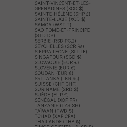
SAINT-VINCENT-ET-LES-
GRENADINES (XCD $)
SAINTE-HÉLÈNE (SHP £)
SAINTE-LUCIE (XCD $)
SAMOA (WST T)
SAO TOMÉ-ET-PRINCIPE
(STD DB)
SERBIE (RSD РСД)
SEYCHELLES (SCR ₨)
SIERRA LEONE (SLL LE)
SINGAPOUR (SGD $)
SLOVAQUIE (EUR €)
SLOVÉNIE (EUR €)
SOUDAN (EUR €)
SRI LANKA (LKR ₨)
SUISSE (CHF CHF)
SURINAME (SRD $)
SUÈDE (EUR €)
SÉNÉGAL (XOF FR)
TANZANIE (TZS SH)
TAÏWAN (TWD $)
TCHAD (XAF CFA)
THAÏLANDE (THB ฿)