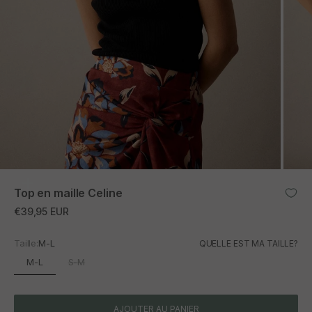
ZOOM
Top en maille Celine
Prix promotionnel
€39,95 EUR
Taille:
M-L
QUELLE EST MA TAILLE?
M-L
S-M
AJOUTER AU PANIER