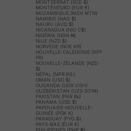
MONTSERRAT (XCD $)
MONTÉNÉGRO (EUR €)
MOZAMBIQUE (MZN MTN)
NAMIBIE (NAD $)
NAURU (AUD $)
NICARAGUA (NIO C$)
NIGÉRIA (NGN ₦)
NIUE (NZD $)
NORVÈGE (NOK KR)
NOUVELLE-CALÉDONIE (XPF
FR)
NOUVELLE-ZÉLANDE (NZD
$)
NÉPAL (NPR RS.)
OMAN (USD $)
OUGANDA (UGX USH)
OUZBÉKISTAN (UZS SO'M)
PAKISTAN (PKR ₨)
PANAMA (USD $)
PAPOUASIE-NOUVELLE-
GUINÉE (PGK K)
PARAGUAY (PYG ₲)
PAYS-BAS (EUR €)
PHILIPPINES (PHP ₱)