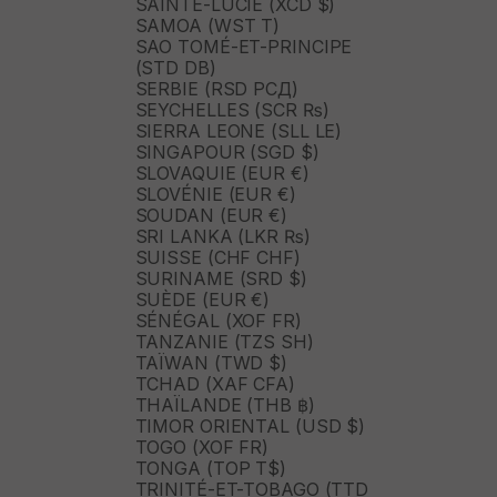
SAINTE-LUCIE (XCD $)
SAMOA (WST T)
SAO TOMÉ-ET-PRINCIPE
(STD DB)
SERBIE (RSD РСД)
SEYCHELLES (SCR ₨)
SIERRA LEONE (SLL LE)
SINGAPOUR (SGD $)
SLOVAQUIE (EUR €)
SLOVÉNIE (EUR €)
SOUDAN (EUR €)
SRI LANKA (LKR ₨)
SUISSE (CHF CHF)
SURINAME (SRD $)
SUÈDE (EUR €)
SÉNÉGAL (XOF FR)
TANZANIE (TZS SH)
TAÏWAN (TWD $)
TCHAD (XAF CFA)
THAÏLANDE (THB ฿)
TIMOR ORIENTAL (USD $)
TOGO (XOF FR)
TONGA (TOP T$)
TRINITÉ-ET-TOBAGO (TTD