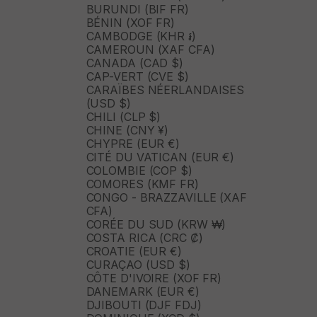
BURUNDI (BIF FR)
BÉNIN (XOF FR)
CAMBODGE (KHR ៛)
CAMEROUN (XAF CFA)
CANADA (CAD $)
CAP-VERT (CVE $)
CARAÏBES NÉERLANDAISES
(USD $)
CHILI (CLP $)
CHINE (CNY ¥)
CHYPRE (EUR €)
CITÉ DU VATICAN (EUR €)
COLOMBIE (COP $)
COMORES (KMF FR)
CONGO - BRAZZAVILLE (XAF
CFA)
CORÉE DU SUD (KRW ₩)
COSTA RICA (CRC ₡)
CROATIE (EUR €)
CURAÇAO (USD $)
CÔTE D'IVOIRE (XOF FR)
DANEMARK (EUR €)
DJIBOUTI (DJF FDJ)