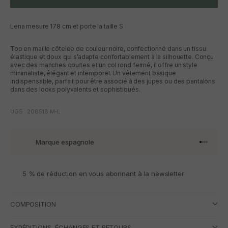
Lena mesure 178 cm et porte la taille S
Top en maille côtelée de couleur noire, confectionné dans un tissu
élastique et doux qui s’adapte confortablement à la silhouette. Conçu
avec des manches courtes et un col rond fermé, il offre un style
minimaliste, élégant et intemporel. Un vêtement basique
indispensable, parfait pour être associé à des jupes ou des pantalons
dans des looks polyvalents et sophistiqués.
UGS : 208518.M-L
Marque espagnole
Aller à l'
Aller à l
Aller à l
Aller à 
5 % de réduction en vous abonnant à la newsletter
COMPOSITION
EXPÉDITIONS, ÉCHANGES ET RETOURS