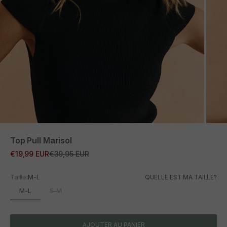
ZOOM
Top Pull Marisol
Prix promotionnel
Prix normal
€19,99 EUR
€39,95 EUR
Taille:
M-L
QUELLE EST MA TAILLE?
M-L
S-M
AJOUTER AU PANIER