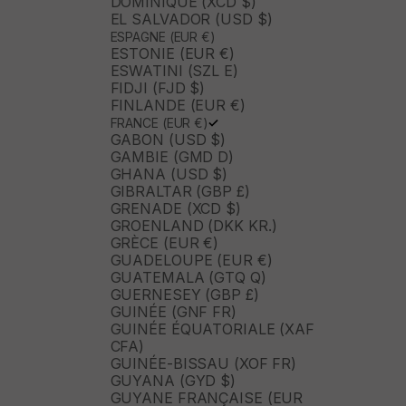
DOMINIQUE (XCD $)
EL SALVADOR (USD $)
ESPAGNE (EUR €)
ESTONIE (EUR €)
ESWATINI (SZL E)
FIDJI (FJD $)
FINLANDE (EUR €)
FRANCE (EUR €)
GABON (USD $)
GAMBIE (GMD D)
GHANA (USD $)
GIBRALTAR (GBP £)
GRENADE (XCD $)
GROENLAND (DKK KR.)
GRÈCE (EUR €)
GUADELOUPE (EUR €)
GUATEMALA (GTQ Q)
GUERNESEY (GBP £)
GUINÉE (GNF FR)
GUINÉE ÉQUATORIALE (XAF
CFA)
GUINÉE-BISSAU (XOF FR)
GUYANA (GYD $)
GUYANE FRANÇAISE (EUR