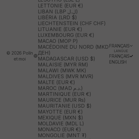
LETTONIE (EUR €)
LIBAN (LBP ل.ل)
LIBÉRIA (LRD $)
LIECHTENSTEIN (CHF CHF)
LITUANIE (EUR €)
LUXEMBOURG (EUR €)
MACAO (MOP P)
FRANÇAIS
MACÉDOINE DU NORD (MKD
LANGUE
ДЕН)
© 2026 Polín
FRANÇAIS
MADAGASCAR (USD $)
et moi
ENGLISH
MALAISIE (MYR RM)
MALAWI (MWK MK)
MALDIVES (MVR MVR)
MALTE (EUR €)
MAROC (MAD د.م.)
MARTINIQUE (EUR €)
MAURICE (MUR ₨)
MAURITANIE (USD $)
MAYOTTE (EUR €)
MEXIQUE (MXN $)
MOLDAVIE (MDL L)
MONACO (EUR €)
MONGOLIE (MNT ₮)