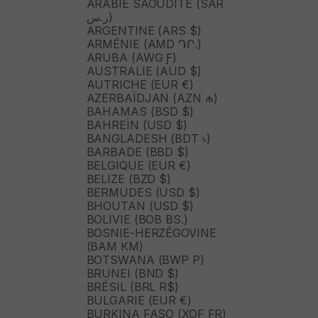
ARABIE SAOUDITE (SAR
ر.س)
ARGENTINE (ARS $)
ARMÉNIE (AMD ԴՐ.)
ARUBA (AWG Ƒ)
AUSTRALIE (AUD $)
AUTRICHE (EUR €)
AZERBAÏDJAN (AZN ₼)
BAHAMAS (BSD $)
BAHREÏN (USD $)
BANGLADESH (BDT ৳)
BARBADE (BBD $)
BELGIQUE (EUR €)
BELIZE (BZD $)
BERMUDES (USD $)
BHOUTAN (USD $)
BOLIVIE (BOB BS.)
BOSNIE-HERZÉGOVINE
(BAM КМ)
BOTSWANA (BWP P)
BRUNEI (BND $)
BRÉSIL (BRL R$)
BULGARIE (EUR €)
BURKINA FASO (XOF FR)