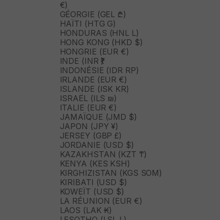
€)
GÉORGIE (GEL ₾)
HAÏTI (HTG G)
HONDURAS (HNL L)
HONG KONG (HKD $)
HONGRIE (EUR €)
INDE (INR ₹)
INDONÉSIE (IDR RP)
IRLANDE (EUR €)
ISLANDE (ISK KR)
ISRAËL (ILS ₪)
ITALIE (EUR €)
JAMAÏQUE (JMD $)
JAPON (JPY ¥)
JERSEY (GBP £)
JORDANIE (USD $)
KAZAKHSTAN (KZT ₸)
KENYA (KES KSH)
KIRGHIZISTAN (KGS SOM)
KIRIBATI (USD $)
KOWEÏT (USD $)
LA RÉUNION (EUR €)
LAOS (LAK ₭)
LESOTHO (LSL L)