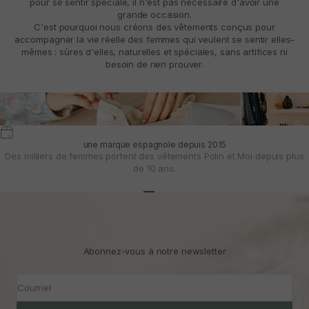
pour se sentir spéciale, il n'est pas nécessaire d'avoir une
grande occasion.
C'est pourquoi nous créons des vêtements conçus pour
accompagner la vie réelle des femmes qui veulent se sentir elles-
mêmes : sûres d'elles, naturelles et spéciales, sans artifices ni
besoin de rien prouver.
une marque espagnole depuis 2015
Des milliers de femmes portent des vêtements Polin et Moi depuis plus
de 10 ans.
Aller à l'article 1
Aller à l'article 2
Aller à l'article 3
Abonnez-vous à notre newsletter
Courriel