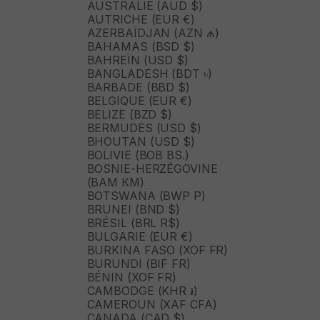
AUSTRALIE (AUD $)
AUTRICHE (EUR €)
AZERBAÏDJAN (AZN ₼)
BAHAMAS (BSD $)
BAHREÏN (USD $)
BANGLADESH (BDT ৳)
BARBADE (BBD $)
BELGIQUE (EUR €)
BELIZE (BZD $)
BERMUDES (USD $)
BHOUTAN (USD $)
BOLIVIE (BOB BS.)
BOSNIE-HERZÉGOVINE
(BAM КМ)
BOTSWANA (BWP P)
BRUNEI (BND $)
BRÉSIL (BRL R$)
BULGARIE (EUR €)
BURKINA FASO (XOF FR)
BURUNDI (BIF FR)
BÉNIN (XOF FR)
CAMBODGE (KHR ៛)
CAMEROUN (XAF CFA)
CANADA (CAD $)