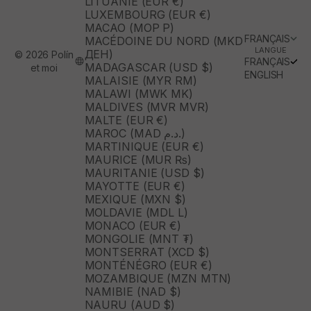
LITUANIE (EUR €)
LUXEMBOURG (EUR €)
MACAO (MOP P)
FRANÇAIS
MACÉDOINE DU NORD (MKD
LANGUE
ДЕН)
© 2026 Polín
FRANÇAIS
MADAGASCAR (USD $)
et moi
ENGLISH
MALAISIE (MYR RM)
MALAWI (MWK MK)
MALDIVES (MVR MVR)
MALTE (EUR €)
MAROC (MAD د.م.)
MARTINIQUE (EUR €)
MAURICE (MUR ₨)
MAURITANIE (USD $)
MAYOTTE (EUR €)
MEXIQUE (MXN $)
MOLDAVIE (MDL L)
MONACO (EUR €)
MONGOLIE (MNT ₮)
MONTSERRAT (XCD $)
MONTÉNÉGRO (EUR €)
MOZAMBIQUE (MZN MTN)
NAMIBIE (NAD $)
NAURU (AUD $)