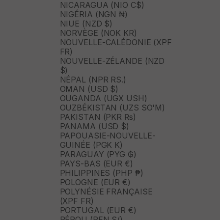
NICARAGUA (NIO C$)
NIGÉRIA (NGN ₦)
NIUE (NZD $)
NORVÈGE (NOK KR)
NOUVELLE-CALÉDONIE (XPF
FR)
NOUVELLE-ZÉLANDE (NZD
$)
NÉPAL (NPR RS.)
OMAN (USD $)
OUGANDA (UGX USH)
OUZBÉKISTAN (UZS SO'M)
PAKISTAN (PKR ₨)
PANAMA (USD $)
PAPOUASIE-NOUVELLE-
GUINÉE (PGK K)
PARAGUAY (PYG ₲)
PAYS-BAS (EUR €)
PHILIPPINES (PHP ₱)
POLOGNE (EUR €)
POLYNÉSIE FRANÇAISE
(XPF FR)
PORTUGAL (EUR €)
PÉROU (PEN S/)