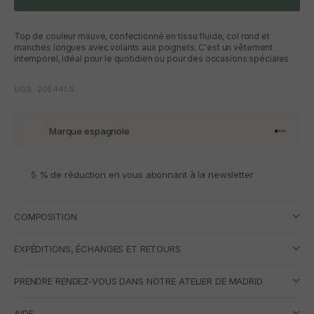
Top de couleur mauve, confectionné en tissu fluide, col rond et
manches longues avec volants aux poignets. C'est un vêtement
intemporel, idéal pour le quotidien ou pour des occasions spéciales.
UGS : 205441.S
Marque espagnole
Aller à l'
Aller à l
Aller à l
Aller à 
5 % de réduction en vous abonnant à la newsletter
COMPOSITION
EXPÉDITIONS, ÉCHANGES ET RETOURS
PRENDRE RENDEZ-VOUS DANS NOTRE ATELIER DE MADRID
AIDE