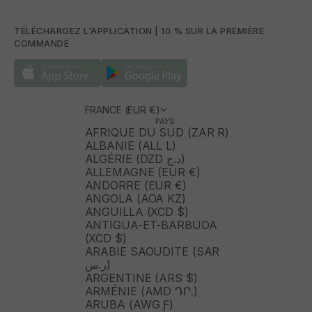
TÉLÉCHARGEZ L'APPLICATION | 10 % SUR LA PREMIÈRE
COMMANDE
FRANCE (EUR €)
PAYS
AFRIQUE DU SUD (ZAR R)
ALBANIE (ALL L)
ALGÉRIE (DZD د.ج)
ALLEMAGNE (EUR €)
ANDORRE (EUR €)
ANGOLA (AOA KZ)
ANGUILLA (XCD $)
ANTIGUA-ET-BARBUDA
(XCD $)
ARABIE SAOUDITE (SAR
ر.س)
ARGENTINE (ARS $)
ARMÉNIE (AMD ԴՐ.)
ARUBA (AWG Ƒ)