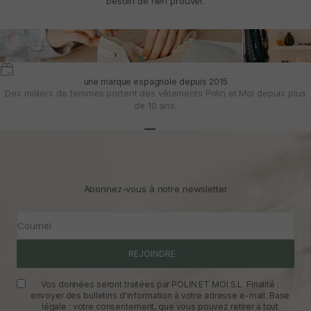
besoin de rien prouver.
une marque espagnole depuis 2015
Des milliers de femmes portent des vêtements Polin et Moi depuis plus
de 10 ans.
Aller à l'article 1
Aller à l'article 2
Aller à l'article 3
Abonnez-vous à notre newsletter
Courriel
REJOINDRE
Vos données seront traitées par POLIN ET MOI S.L. Finalité :
envoyer des bulletins d'information à votre adresse e-mail. Base
légale : votre consentement, que vous pouvez retirer à tout