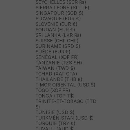
SEYCHELLES (SCR ₨)
SIERRA LEONE (SLL LE)
SINGAPOUR (SGD $)
SLOVAQUIE (EUR €)
SLOVÉNIE (EUR €)
SOUDAN (EUR €)
SRI LANKA (LKR ₨)
SUISSE (CHF CHF)
SURINAME (SRD $)
SUÈDE (EUR €)
SÉNÉGAL (XOF FR)
TANZANIE (TZS SH)
TAÏWAN (TWD $)
TCHAD (XAF CFA)
THAÏLANDE (THB ฿)
TIMOR ORIENTAL (USD $)
TOGO (XOF FR)
TONGA (TOP T$)
TRINITÉ-ET-TOBAGO (TTD
$)
TUNISIE (USD $)
TURKMÉNISTAN (USD $)
TURQUIE (TRY ₺)
TUVALU (AUD $)