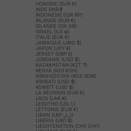
HONGRIE (EUR €)
INDE (INR ₹)
INDONÉSIE (IDR RP)
IRLANDE (EUR €)
ISLANDE (ISK KR)
ISRAËL (ILS ₪)
ITALIE (EUR €)
JAMAÏQUE (JMD $)
JAPON (JPY ¥)
JERSEY (GBP £)
JORDANIE (USD $)
KAZAKHSTAN (KZT ₸)
KENYA (KES KSH)
KIRGHIZISTAN (KGS SOM)
KIRIBATI (USD $)
KOWEÏT (USD $)
LA RÉUNION (EUR €)
LAOS (LAK ₭)
LESOTHO (LSL L)
LETTONIE (EUR €)
LIBAN (LBP ل.ل)
LIBÉRIA (LRD $)
LIECHTENSTEIN (CHF CHF)