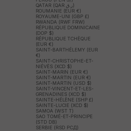
QATAR (QAR ر.ق)
ROUMANIE (EUR €)
ROYAUME-UNI (GBP £)
RWANDA (RWF FRW)
RÉPUBLIQUE DOMINICAINE
(DOP $)
RÉPUBLIQUE TCHÈQUE
(EUR €)
SAINT-BARTHÉLEMY (EUR
€)
SAINT-CHRISTOPHE-ET-
NIÉVÈS (XCD $)
SAINT-MARIN (EUR €)
SAINT-MARTIN (EUR €)
SAINT-MARTIN (USD $)
SAINT-VINCENT-ET-LES-
GRENADINES (XCD $)
SAINTE-HÉLÈNE (SHP £)
SAINTE-LUCIE (XCD $)
SAMOA (WST T)
SAO TOMÉ-ET-PRINCIPE
(STD DB)
SERBIE (RSD РСД)