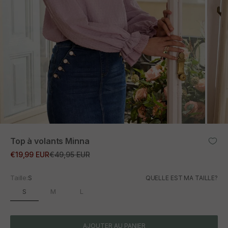
ZOOM
Top à volants Minna
Prix promotionnel
Prix normal
€19,99 EUR
€49,95 EUR
Taille:
S
QUELLE EST MA TAILLE?
S
M
L
AJOUTER AU PANIER