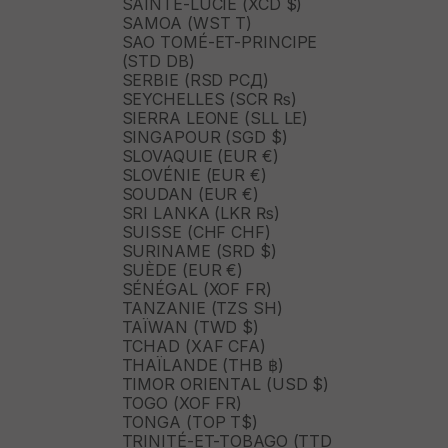
SAINTE-LUCIE (XCD $)
SAMOA (WST T)
SAO TOMÉ-ET-PRINCIPE
(STD DB)
SERBIE (RSD РСД)
SEYCHELLES (SCR ₨)
SIERRA LEONE (SLL LE)
SINGAPOUR (SGD $)
SLOVAQUIE (EUR €)
SLOVÉNIE (EUR €)
SOUDAN (EUR €)
SRI LANKA (LKR ₨)
SUISSE (CHF CHF)
SURINAME (SRD $)
SUÈDE (EUR €)
SÉNÉGAL (XOF FR)
TANZANIE (TZS SH)
TAÏWAN (TWD $)
TCHAD (XAF CFA)
THAÏLANDE (THB ฿)
TIMOR ORIENTAL (USD $)
TOGO (XOF FR)
TONGA (TOP T$)
TRINITÉ-ET-TOBAGO (TTD