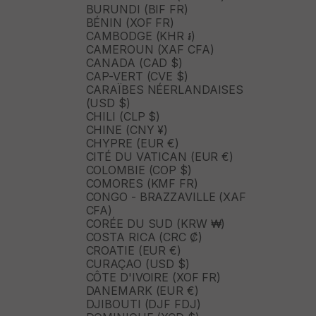
BURUNDI (BIF FR)
BÉNIN (XOF FR)
CAMBODGE (KHR ៛)
CAMEROUN (XAF CFA)
CANADA (CAD $)
CAP-VERT (CVE $)
CARAÏBES NÉERLANDAISES
(USD $)
CHILI (CLP $)
CHINE (CNY ¥)
CHYPRE (EUR €)
CITÉ DU VATICAN (EUR €)
COLOMBIE (COP $)
COMORES (KMF FR)
CONGO - BRAZZAVILLE (XAF
CFA)
CORÉE DU SUD (KRW ₩)
COSTA RICA (CRC ₡)
CROATIE (EUR €)
CURAÇAO (USD $)
CÔTE D'IVOIRE (XOF FR)
DANEMARK (EUR €)
DJIBOUTI (DJF FDJ)