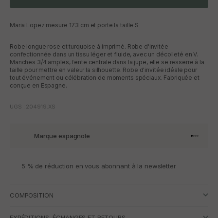
Maria Lopez mesure 173 cm et porte la taille S
Robe longue rose et turquoise à imprimé. Robe d'invitée
confectionnée dans un tissu léger et fluide, avec un décolleté en V.
Manches 3/4 amples, fente centrale dans la jupe, elle se resserre à la
taille pour mettre en valeur la silhouette. Robe d'invitée idéale pour
tout événement ou célébration de moments spéciaux. Fabriquée et
conçue en Espagne.
UGS : 204919.XS
Marque espagnole
Aller à l'
Aller à l
Aller à l
Aller à 
5 % de réduction en vous abonnant à la newsletter
COMPOSITION
EXPÉDITIONS, ÉCHANGES ET RETOURS