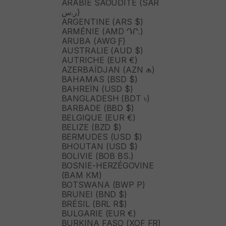
ARABIE SAOUDITE (SAR
ر.س)
ARGENTINE (ARS $)
ARMÉNIE (AMD ԴՐ.)
ARUBA (AWG Ƒ)
AUSTRALIE (AUD $)
AUTRICHE (EUR €)
AZERBAÏDJAN (AZN ₼)
BAHAMAS (BSD $)
BAHREÏN (USD $)
BANGLADESH (BDT ৳)
BARBADE (BBD $)
BELGIQUE (EUR €)
BELIZE (BZD $)
BERMUDES (USD $)
BHOUTAN (USD $)
BOLIVIE (BOB BS.)
BOSNIE-HERZÉGOVINE
(BAM КМ)
BOTSWANA (BWP P)
BRUNEI (BND $)
BRÉSIL (BRL R$)
BULGARIE (EUR €)
BURKINA FASO (XOF FR)