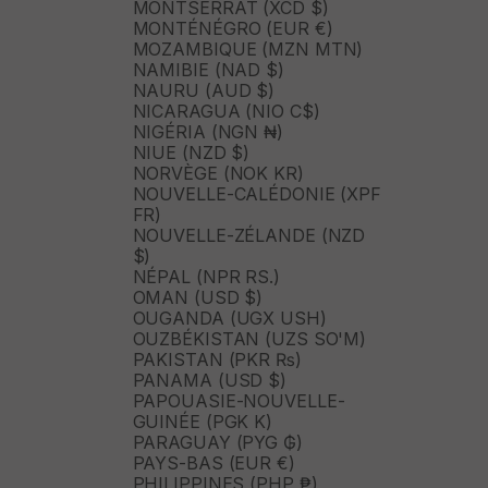
MONTSERRAT (XCD $)
MONTÉNÉGRO (EUR €)
MOZAMBIQUE (MZN MTN)
NAMIBIE (NAD $)
NAURU (AUD $)
NICARAGUA (NIO C$)
NIGÉRIA (NGN ₦)
NIUE (NZD $)
NORVÈGE (NOK KR)
NOUVELLE-CALÉDONIE (XPF
FR)
NOUVELLE-ZÉLANDE (NZD
$)
NÉPAL (NPR RS.)
OMAN (USD $)
OUGANDA (UGX USH)
OUZBÉKISTAN (UZS SO'M)
PAKISTAN (PKR ₨)
PANAMA (USD $)
PAPOUASIE-NOUVELLE-
GUINÉE (PGK K)
PARAGUAY (PYG ₲)
PAYS-BAS (EUR €)
PHILIPPINES (PHP ₱)