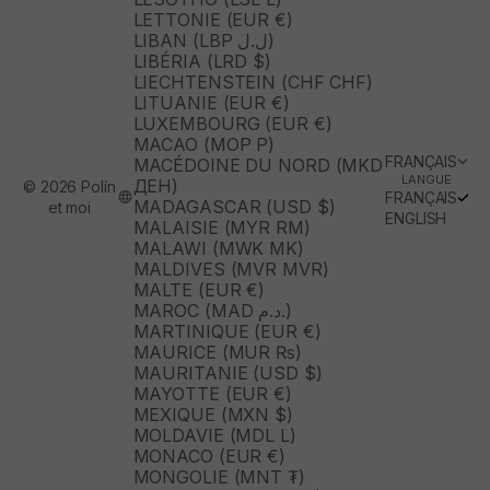
LETTONIE (EUR €)
LIBAN (LBP ل.ل)
LIBÉRIA (LRD $)
LIECHTENSTEIN (CHF CHF)
LITUANIE (EUR €)
LUXEMBOURG (EUR €)
MACAO (MOP P)
FRANÇAIS
MACÉDOINE DU NORD (MKD
LANGUE
ДЕН)
© 2026 Polín
FRANÇAIS
MADAGASCAR (USD $)
et moi
ENGLISH
MALAISIE (MYR RM)
MALAWI (MWK MK)
MALDIVES (MVR MVR)
MALTE (EUR €)
MAROC (MAD د.م.)
MARTINIQUE (EUR €)
MAURICE (MUR ₨)
MAURITANIE (USD $)
MAYOTTE (EUR €)
MEXIQUE (MXN $)
MOLDAVIE (MDL L)
MONACO (EUR €)
MONGOLIE (MNT ₮)