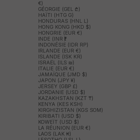
€)
GÉORGIE (GEL ₾)
HAÏTI (HTG G)
HONDURAS (HNL L)
HONG KONG (HKD $)
HONGRIE (EUR €)
INDE (INR ₹)
INDONÉSIE (IDR RP)
IRLANDE (EUR €)
ISLANDE (ISK KR)
ISRAËL (ILS ₪)
ITALIE (EUR €)
JAMAÏQUE (JMD $)
JAPON (JPY ¥)
JERSEY (GBP £)
JORDANIE (USD $)
KAZAKHSTAN (KZT ₸)
KENYA (KES KSH)
KIRGHIZISTAN (KGS SOM)
KIRIBATI (USD $)
KOWEÏT (USD $)
LA RÉUNION (EUR €)
LAOS (LAK ₭)
LESOTHO (LSL L)