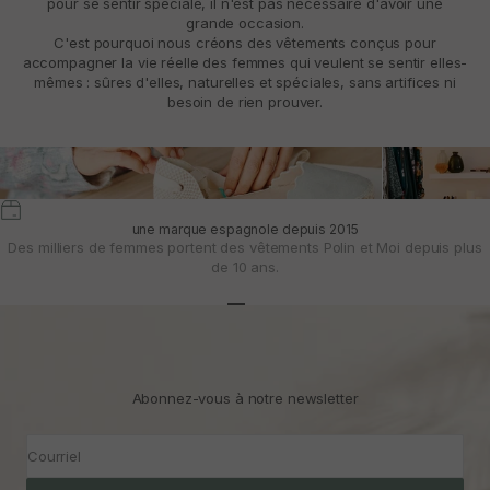
pour se sentir spéciale, il n'est pas nécessaire d'avoir une
grande occasion.
C'est pourquoi nous créons des vêtements conçus pour
accompagner la vie réelle des femmes qui veulent se sentir elles-
mêmes : sûres d'elles, naturelles et spéciales, sans artifices ni
besoin de rien prouver.
une marque espagnole depuis 2015
Des milliers de femmes portent des vêtements Polin et Moi depuis plus
de 10 ans.
Aller à l'article 1
Aller à l'article 2
Aller à l'article 3
Abonnez-vous à notre newsletter
Courriel