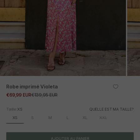
ZOOM
Robe imprimé Violeta
Prix promotionnel
Prix normal
€69,99 EUR
€139,95 EUR
Taille:
XS
QUELLE EST MA TAILLE?
XS
S
M
L
XL
XXL
AJOUTER AU PANIER