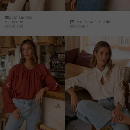
BLOUSE BRODÉE
CHEMISE BRODÉE ALANA
MELISENDA
PRIX PROMOTIONNEL
PRIX PROMOTIONNEL
€59,95 EUR
€55,95 EUR