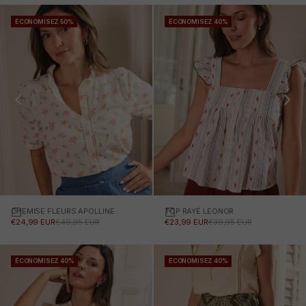
ÉCONOMISEZ 50%
ÉCONOMISEZ 40%
CHEMISE FLEURS APOLLINE
Choisissez des options
TOP RAYÉ LEONOR
Choisissez des options
PRIX PROMOTIONNEL
PRIX NORMAL
PRIX PROMOTIONNEL
PRIX NORMAL
€24,99 EUR
€49,95 EUR
€23,99 EUR
€39,95 EUR
ÉCONOMISEZ 40%
ÉCONOMISEZ 40%