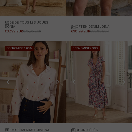
ROBE DE TOUS LES JOURS
Choisissez des options
SHORT EN DENIM LOINA
Choisissez des options
SONIA
PRIX PROMOTIONNEL
PRIX NORMAL
PRIX PROMOTIONNEL
PRIX NORMAL
€38,99 EUR
€55,95 EUR
€37,99 EUR
€75,95 EUR
ÉCONOMISEZ 60%
ÉCONOMISEZ 39%
CHEMISE IMPRIMÉE JIMENA
Choisissez des options
ROBE UNI CÉRÈS
Choisissez des options