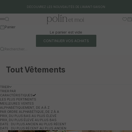
Aller au contenu
DÉCOUVREZ LES NOUVEAUTÉS DE L'AVANT-SAISON
Polín et moi
Rechercher
Pa
Menu
Panier
Le panier est vide
CONTINUER VOS ACHATS
Rechercher…
Tout Vêtements
TRIER
TRIER PAR
CARACTÉRISTIQUES
LES PLUS PERTINENTS
MEILLEURES VENTES
ALPHABÉTIQUEMENT, DE A À Z
PAR ORDRE ALPHABÉTIQUE, DE Z À A
PRIX, DU PLUS BAS AU PLUS ÉLEVÉ
PRIX, DU PLUS ÉLEVÉ AU PLUS BAS
DATE : DU PLUS ANCIEN AU PLUS RÉCENT
DATE : DU PLUS RÉCENT AU PLUS ANCIEN