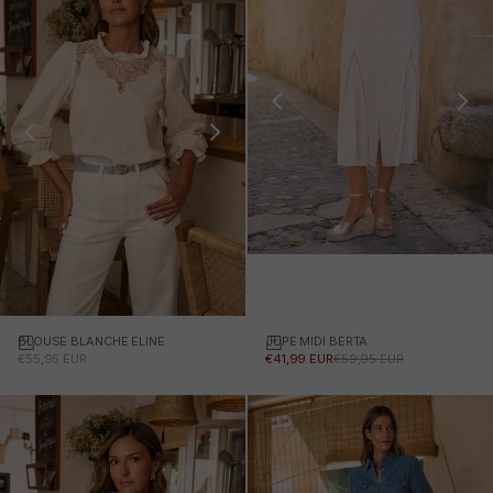
JUPE MIDI BERTA
Choisissez des options
BLOUSE BLANCHE ELINE
PRIX PROMOTIONNEL
PRIX NORMAL
PRIX PROMOTIONNEL
€41,99 EUR
€59,95 EUR
€55,95 EUR