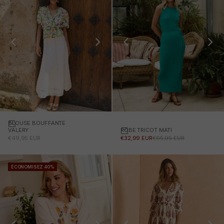
BLOUSE BOUFFANTE
Choisissez des options
ROBE TRICOT MATI
Choisissez des options
VALERY
PRIX PROMOTIONNEL
PRIX NORMAL
PRIX PROMOTIONNEL
€32,99 EUR
€65,95 EUR
€49,95 EUR
ÉCONOMISEZ 40%